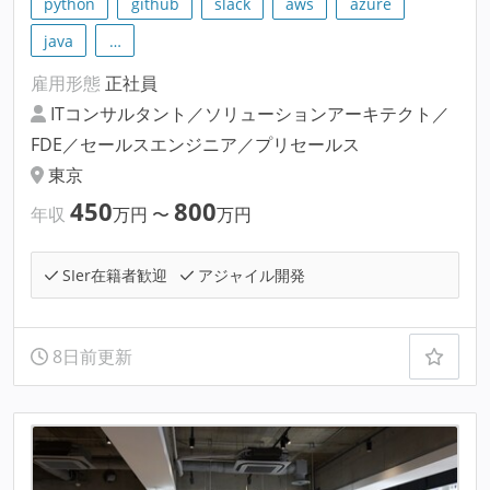
python
github
slack
aws
azure
java
…
雇用形態
正社員
ITコンサルタント／ソリューションアーキテクト／
FDE／セールスエンジニア／プリセールス
東京
450
800
年収
万円
〜
万円
SIer在籍者歓迎
アジャイル開発
8日前更新