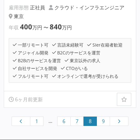
雇用形態
正社員
クラウド・インフラエンジニア
東京
400
840
年収
万円
〜
万円
一部リモート可
言語未経験可
SIer在籍者歓迎
アジャイル開発
B2Cのサービスを運営
B2Bのサービスを運営
東京以外の求人
自社サービスを開発
CTOがいる
フルリモート可
オンラインで選考が受けられる
6ヶ月前更新
…
1
6
7
8
9