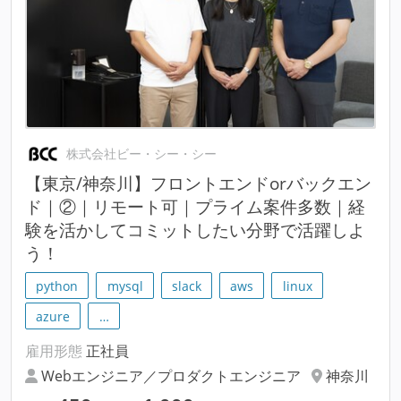
株式会社ビー・シー・シー
【東京/神奈川】フロントエンドorバックエン
ド｜②｜リモート可｜プライム案件多数｜経
験を活かしてコミットしたい分野で活躍しよ
う！
python
mysql
slack
aws
linux
azure
…
雇用形態
正社員
Webエンジニア／プロダクトエンジニア
神奈川