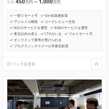
450
1,000
年収
万円
〜
万円
一部リモート可
SIer在籍者歓迎
アジャイル開発
コードレビュー文化
B2Cのサービスを運営
B2Bのサービスを運営
東京以外の求人
CTOがいる
フルリモート可
オンラインで選考が受けられる
プログラミングスクール卒業生歓迎
11ヶ月前更新