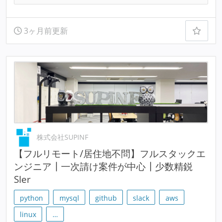
3ヶ月前更新
株式会社SUPINF
【フルリモート/居住地不問】フルスタックエ
ンジニア┃一次請け案件が中心┃少数精鋭
SIer
python
mysql
github
slack
aws
linux
…