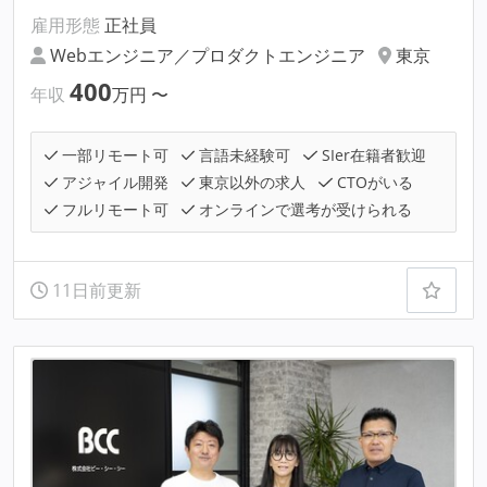
雇用形態
正社員
Webエンジニア／プロダクトエンジニア
東京
400
年収
万円
〜
一部リモート可
言語未経験可
SIer在籍者歓迎
アジャイル開発
東京以外の求人
CTOがいる
フルリモート可
オンラインで選考が受けられる
11日前更新