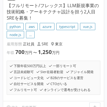
【フルリモート/フレックス】LLM新規事業の
技術戦略・アーキテクチャ設計を担う2人目
SREを募集！
python
aws
azure
typescript
vue.js
node.js
…
雇用形態
正社員
SRE
東京
700
1,250
年収
万円
〜
万円
下限年収500万円以上
一部リモート可
言語未経験可
SIer在籍者歓迎
アジャイル開発
コードレビュー文化
B2Bのサービスを運営
自社サービスを開発
CTOがいる
フルリモート可
オンラインで選考が受けられる