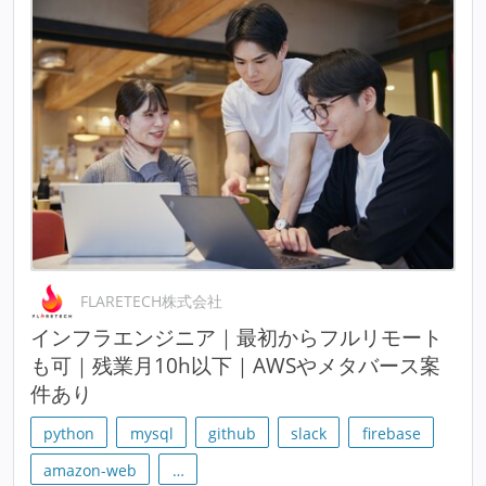
FLARETECH株式会社
インフラエンジニア｜最初からフルリモート
も可｜残業月10h以下｜AWSやメタバース案
件あり
python
mysql
github
slack
firebase
amazon-web
…