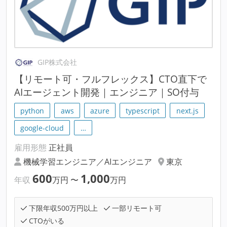
GIP株式会社
【リモート可・フルフレックス】CTO直下で
AIエージェント開発｜エンジニア｜SO付与
python
aws
azure
typescript
next.js
google-cloud
…
雇用形態
正社員
機械学習エンジニア／AIエンジニア
東京
600
1,000
年収
万円
〜
万円
下限年収500万円以上
一部リモート可
CTOがいる