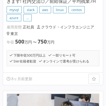
きます! 社内交流◎／前給保証／平均残業7H
mysql
slack
aws
linux
centos
azure
…
雇用形態
正社員
クラウド・インフラエンジニア
東京
500
750
年収
万円
〜
万円
下限年収500万円以上
一部リモート可
SIer在籍者歓迎
オンラインで選考が受けられる
8ヶ月前更新