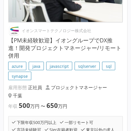
イオンスマートテクノロジー株式会社
【PM未経験歓迎】イオングループでDX推
進！開発プロジェクトマネージャー/リモート
併用
azure
java
javascript
sqlserver
sql
synapse
雇用形態
正社員
プロジェクトマネージャー
千葉
500
650
年収
万円
〜
万円
下限年収500万円以上
一部リモート可
言語未経験可
SIer在籍者歓迎
東京以外の求人