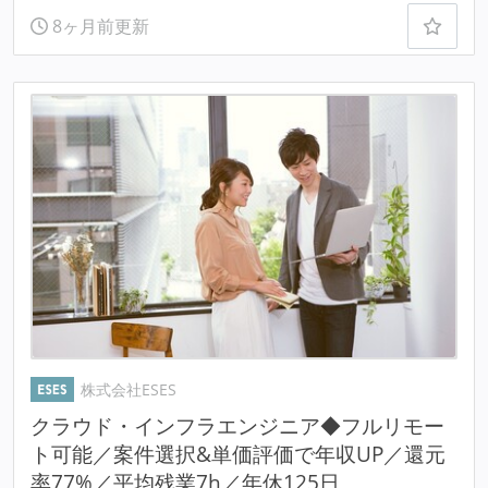
8ヶ月前更新
株式会社ESES
クラウド・インフラエンジニア◆フルリモー
ト可能／案件選択&単価評価で年収UP／還元
率77%／平均残業7h／年休125日