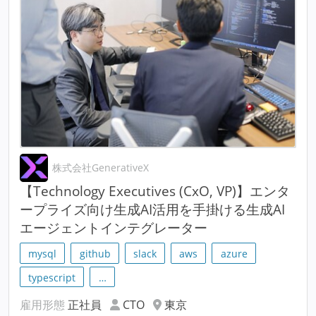
株式会社GenerativeX
【Technology Executives (CxO, VP)】エンタ
ープライズ向け生成AI活用を手掛ける生成AI
エージェントインテグレーター
mysql
github
slack
aws
azure
typescript
…
雇用形態
正社員
CTO
東京