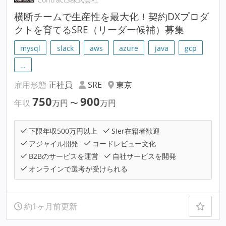
横断チームで生産性を最大化！契約DXプロダ
クトを育てるSRE（リーダー候補）募集
mysql
slack
aws
azure
java
gcp
…
雇用形態
正社員
SRE
東京
750
900
年収
万円
〜
万円
下限年収500万円以上
SIer在籍者歓迎
アジャイル開発
コードレビュー文化
B2Bのサービスを運営
自社サービスを開発
オンラインで選考が受けられる
約1ヶ月前更新