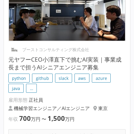
ブーストコンサルティング株式会社
元ヤフーCEO小澤直下で挑むAI実装｜事業成
長まで担うAIシニアエンジニア募集
python
github
slack
aws
azure
java
…
雇用形態
正社員
機械学習エンジニア／AIエンジニア
東京
700
1,500
年収
万円
〜
万円