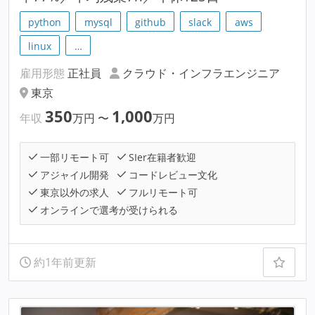
python
mysql
github
slack
aws
linux
…
雇用形態
正社員
クラウド・インフラエンジニア
東京
350
1,000
年収
万円
〜
万円
一部リモート可
SIer在籍者歓迎
アジャイル開発
コードレビュー文化
東京以外の求人
フルリモート可
オンラインで選考が受けられる
約1年前更新