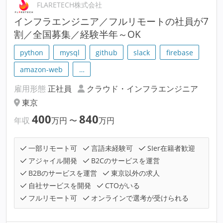
FLARETECH株式会社
インフラエンジニア／フルリモートの社員が7
割／全国募集／経験半年～OK
python
mysql
github
slack
firebase
amazon-web
…
雇用形態
正社員
クラウド・インフラエンジニア
東京
400
840
年収
万円
〜
万円
一部リモート可
言語未経験可
SIer在籍者歓迎
アジャイル開発
B2Cのサービスを運営
B2Bのサービスを運営
東京以外の求人
自社サービスを開発
CTOがいる
フルリモート可
オンラインで選考が受けられる