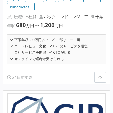
kubernetes
…
雇用形態
正社員
バックエンドエンジニア
千葉
680
1,200
年収
万円
〜
万円
下限年収500万円以上
一部リモート可
コードレビュー文化
B2Cのサービスを運営
自社サービスを開発
CTOがいる
オンラインで選考が受けられる
24日前更新