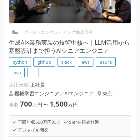
ブーストコンサルティング株式会社
生成AI×業務実装の技術中核へ｜LLM活用から
基盤設計まで担うAIシニアエンジニア
python
github
slack
aws
azure
java
…
雇用形態
正社員
機械学習エンジニア／AIエンジニア
東京
700
1,500
年収
万円
〜
万円
下限年収500万円以上
SIer在籍者歓迎
アジャイル開発