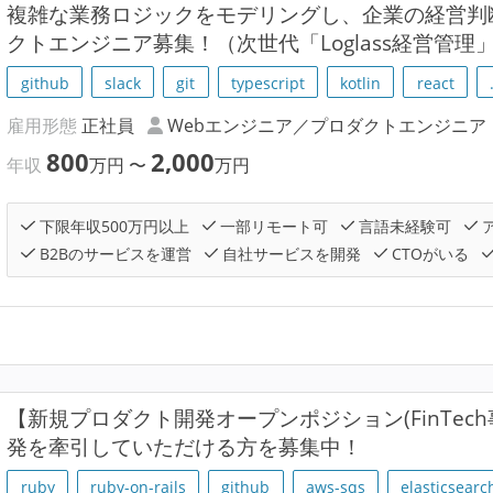
複雑な業務ロジックをモデリングし、企業の経営判断を
クトエンジニア募集！（次世代「Loglass経営管理
github
slack
git
typescript
kotlin
react
雇用形態
正社員
Webエンジニア／プロダクトエンジニア
800
2,000
年収
万円
〜
万円
下限年収500万円以上
一部リモート可
言語未経験可
B2Bのサービスを運営
自社サービスを開発
CTOがいる
【新規プロダクト開発オープンポジション(FinTech事
発を牽引していただける方を募集中！
ruby
ruby-on-rails
github
aws-sqs
elasticsearc