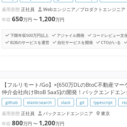
雇用形態
正社員
Webエンジニア／プロダクトエンジニア
650
1,200
年収
万円
〜
万円
下限年収500万円以上
アジャイル開発
コードレビュー文
B2Bのサービスを運営
自社サービスを開発
CTOがいる
【フルリモート/Go】×[650万DLのBtoC不動産マ
仲介会社向けBtoB SaaS]の開発！バックエンドエ
github
elasticsearch
slack
git
typescript
re
雇用形態
正社員
バックエンドエンジニア
東京
800
1,200
年収
万円
〜
万円