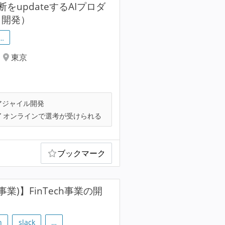
updateするAIプロダ
」開発）
…
東京
アジャイル開発
オンラインで選考が受けられる
ブックマーク
業)】FinTech事業の開
h
slack
…