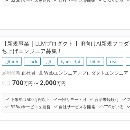
B2Bのサービスを運営
自社サービスを開発
CTOがいる
【新規事業 | LLMプロダクト 】IR向けAI新規プロダクト「
ち上げエンジニア募集！
github
slack
git
typescript
kotlin
react
雇用形態
正社員
Webエンジニア／プロダクトエンジニア
700
2,000
年収
万円
〜
万円
下限年収500万円以上
一部リモート可
言語未経験可
B2Bのサービスを運営
自社サービスを開発
CTOがいる