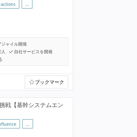
-actions
…
アジャイル開発
求人
自社サービスを開発
る
ブックマーク
の挑戦【基幹システムエン
nfluence
…