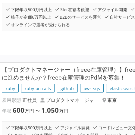
下限年収500万円以上
SIer在籍者歓迎
アジャイル開発
椅子が定価6万円以上
B2Bのサービスを運営
自社サービス
オンラインで選考が受けられる
【プロダクトマネージャー（freee在庫管理）】fr
に進めませんか？freee在庫管理のPdMを募集！
ruby
ruby-on-rails
github
aws-sqs
elasticsearc
雇用形態
正社員
プロダクトマネージャー
東京
600
1,050
年収
万円
〜
万円
下限年収500万円以上
アジャイル開発
コードレビュー文