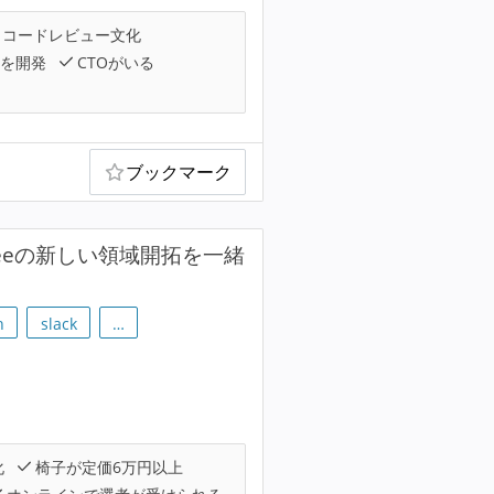
コードレビュー文化
を開発
CTOがいる
ブックマーク
eeeの新しい領域開拓を一緒
h
slack
…
化
椅子が定価6万円以上