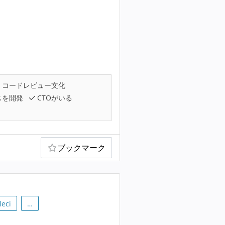
コードレビュー文化
スを開発
CTOがいる
ブックマーク
leci
…