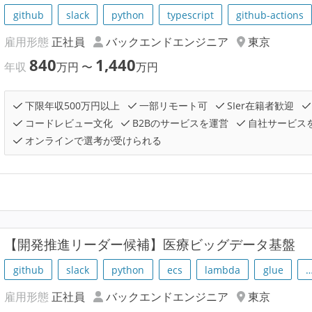
github
slack
python
typescript
github-actions
雇用形態
正社員
バックエンドエンジニア
東京
840
1,440
年収
万円
〜
万円
下限年収500万円以上
一部リモート可
SIer在籍者歓迎
コードレビュー文化
B2Bのサービスを運営
自社サービス
オンラインで選考が受けられる
【開発推進リーダー候補】医療ビッグデータ基盤
github
slack
python
ecs
lambda
glue
雇用形態
正社員
バックエンドエンジニア
東京