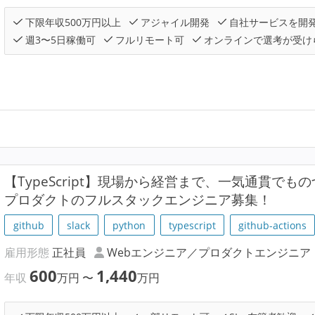
下限年収500万円以上
アジャイル開発
自社サービスを開
週3〜5日稼働可
フルリモート可
オンラインで選考が受け
【TypeScript】現場から経営まで、一気通貫でもの
プロダクトのフルスタックエンジニア募集！
github
slack
python
typescript
github-actions
雇用形態
正社員
Webエンジニア／プロダクトエンジニア
600
1,440
年収
万円
〜
万円