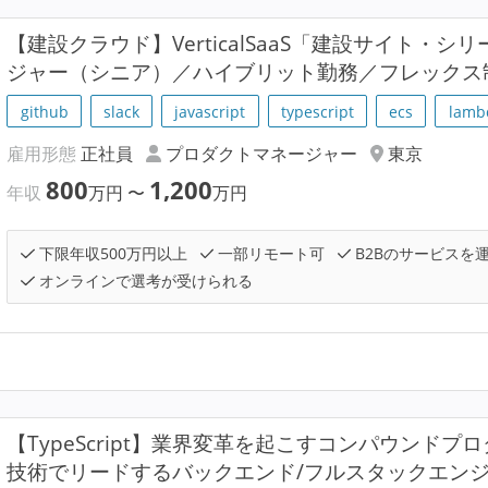
【建設クラウド】VerticalSaaS「建設サイト・
ジャー（シニア）／ハイブリット勤務／フレックス
github
slack
javascript
typescript
ecs
lamb
雇用形態
正社員
プロダクトマネージャー
東京
800
1,200
年収
万円
〜
万円
下限年収500万円以上
一部リモート可
B2Bのサービスを
オンラインで選考が受けられる
【TypeScript】業界変革を起こすコンパウンド
技術でリードするバックエンド/フルスタックエン