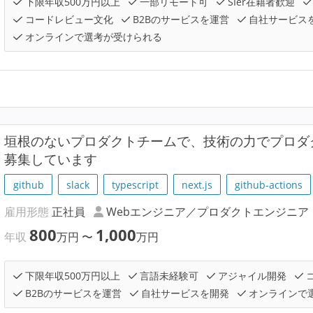
下限年収500万円以上
一部リモート可
SIer在籍者歓迎
コードレビュー文化
B2Bのサービスを運営
自社サービス
オンラインで選考が受けられる
垣根のないプロダクトチームで、技術の力でプロダ
募集しています
github
slack
typescript
next.js
github-actions
雇用形態
正社員
Webエンジニア／プロダクトエンジニア
800
1,000
年収
万円
〜
万円
下限年収500万円以上
言語未経験可
アジャイル開発
B2Bのサービスを運営
自社サービスを開発
オンラインで