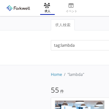
求人
イベント
求人検索
Home
"lambda"
55
件