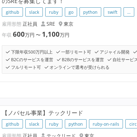
のSREを募集してます！
github
slack
ruby
go
python
swift
…
雇用形態
正社員
SRE
東京
600
1,100
年収
万円
〜
万円
下限年収500万円以上
一部リモート可
アジャイル開発
B2Cのサービスを運営
B2Bのサービスを運営
自社サービ
フルリモート可
オンラインで選考が受けられる
【ノバセル事業】テックリード
github
slack
ruby
python
ruby-on-rails
circ
雇用形態
正社員
テックリード
東京