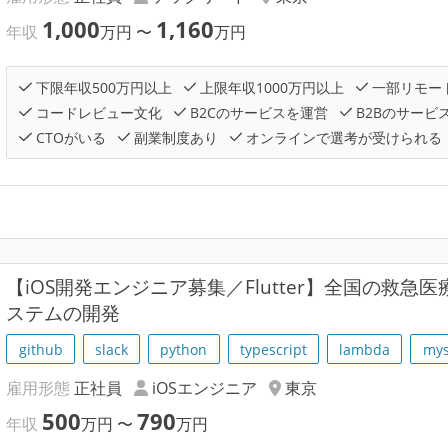
1,000
1,160
年収
万円
〜
万円
下限年収500万円以上
上限年収1000万円以上
一部リモー
コードレビュー文化
B2Cのサービスを運営
B2Bのサービ
CTOがいる
副業制度あり
オンラインで選考が受けられる
【iOS開発エンジニア募集／Flutter】全国の救急
ステムの開発
github
slack
python
typescript
lambda
mys
雇用形態
正社員
iOSエンジニア
東京
500
790
年収
万円
〜
万円