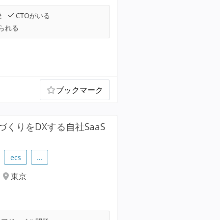
発
CTOがいる
られる
ブックマーク
づくりをDXする自社SaaS
ecs
…
東京