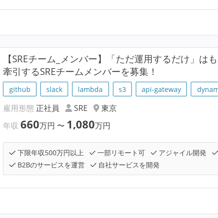
【SREチーム_メンバー】「ただ運用するだけ」はも
牽引するSREチームメンバーを募集！
github
slack
lambda
s3
api-gateway
dyna
雇用形態
正社員
SRE
東京
660
1,080
年収
万円
〜
万円
下限年収500万円以上
一部リモート可
アジャイル開発
B2Bのサービスを運営
自社サービスを開発