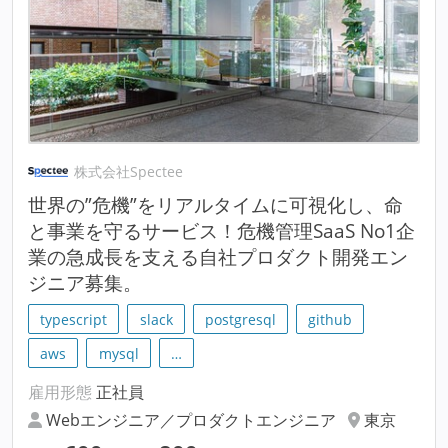
株式会社Spectee
世界の”危機”をリアルタイムに可視化し、命
と事業を守るサービス！危機管理SaaS No1企
業の急成長を支える自社プロダクト開発エン
ジニア募集。
typescript
slack
postgresql
github
aws
mysql
…
雇用形態
正社員
Webエンジニア／プロダクトエンジニア
東京