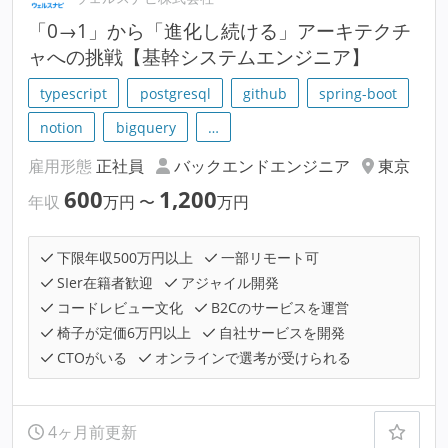
「0→1」から「進化し続ける」アーキテクチ
ャへの挑戦【基幹システムエンジニア】
typescript
postgresql
github
spring-boot
notion
bigquery
…
雇用形態
正社員
バックエンドエンジニア
東京
600
1,200
年収
万円
〜
万円
下限年収500万円以上
一部リモート可
SIer在籍者歓迎
アジャイル開発
コードレビュー文化
B2Cのサービスを運営
椅子が定価6万円以上
自社サービスを開発
CTOがいる
オンラインで選考が受けられる
4ヶ月前更新