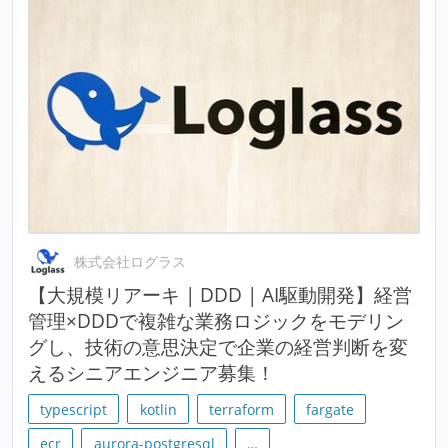
株式会社ログラス
【大規模リアーキ | DDD | AI駆動開発】経営
管理×DDDで複雑な業務ロジックをモデリン
グし、技術の意思決定で企業の経営判断を変
えるシニアエンジニア募集！
typescript
kotlin
terraform
fargate
ecr
aurora-postgresql
…