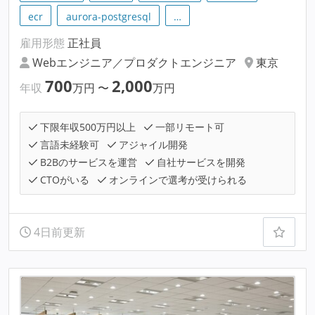
ecr
aurora-postgresql
…
雇用形態
正社員
Webエンジニア／プロダクトエンジニア
東京
700
2,000
年収
万円
〜
万円
下限年収500万円以上
一部リモート可
言語未経験可
アジャイル開発
B2Bのサービスを運営
自社サービスを開発
CTOがいる
オンラインで選考が受けられる
4日前更新