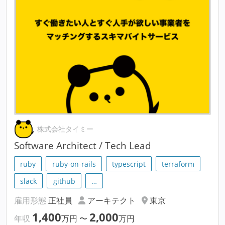
株式会社タイミー
Software Architect / Tech Lead
ruby
ruby-on-rails
typescript
terraform
slack
github
…
雇用形態
正社員
アーキテクト
東京
1,400
2,000
年収
万円
〜
万円