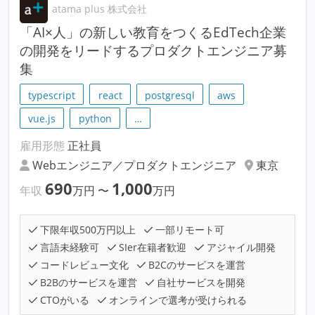
atama plus 株式会社
「AI×人」の新しい教育をつくるEdTech企業
の開発をリードするプロダクトエンジニア募
集
typescript
react
postgresql
aws
vue.js
python
…
雇用形態
正社員
Webエンジニア／プロダクトエンジニア
東京
690
1,000
年収
万円
〜
万円
下限年収500万円以上
一部リモート可
言語未経験可
SIer在籍者歓迎
アジャイル開発
コードレビュー文化
B2Cのサービスを運営
B2Bのサービスを運営
自社サービスを開発
CTOがいる
オンラインで選考が受けられる