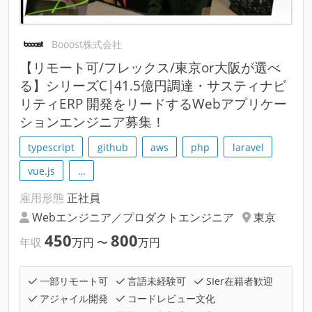
Booost株式会社
【リモート可/フレックス/東京or大阪が選べ
る】シリーズC|41.5億円調達・サスティナビ
リティERP 開発をリードするWebアプリケー
ションエンジニア募集！
typescript
github
aws
php
laravel
vue.js
…
雇用形態
正社員
Webエンジニア／プロダクトエンジニア
東京
450
800
年収
万円
〜
万円
一部リモート可
言語未経験可
SIer在籍者歓迎
アジャイル開発
コードレビュー文化