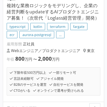
複雑な業務ロジックをモデリングし、企業の
経営判断をupdateするAIプロダクトエンジニ
ア募集！（次世代「Loglass経営管理」開発）
typescript
kotlin
terraform
fargate
ecr
aurora-postgresql
…
雇用形態
正社員
Webエンジニア／プロダクトエンジニア
東京
800
2,000
年収
万円
〜
万円
下限年収500万円以上
一部リモート可
言語未経験可
アジャイル開発
B2Bのサービスを運営
自社サービスを開発
CTOがいる
オンラインで選考が受けられる