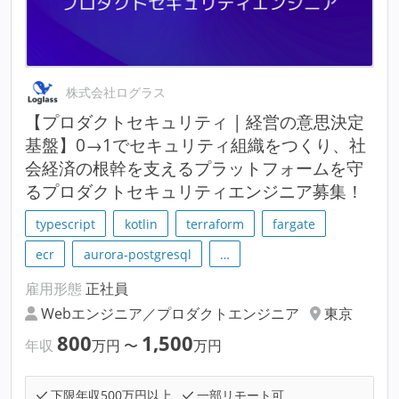
株式会社ログラス
【プロダクトセキュリティ | 経営の意思決定
基盤】0→1でセキュリティ組織をつくり、社
会経済の根幹を支えるプラットフォームを守
るプロダクトセキュリティエンジニア募集！
typescript
kotlin
terraform
fargate
ecr
aurora-postgresql
…
雇用形態
正社員
Webエンジニア／プロダクトエンジニア
東京
800
1,500
年収
万円
〜
万円
下限年収500万円以上
一部リモート可