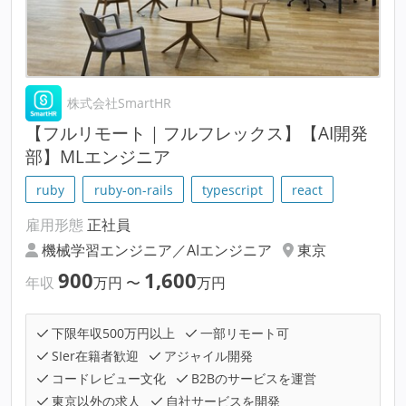
株式会社SmartHR
【フルリモート｜フルフレックス】【AI開発
部】MLエンジニア
ruby
ruby-on-rails
typescript
react
雇用形態
正社員
機械学習エンジニア／AIエンジニア
東京
900
1,600
年収
万円
〜
万円
下限年収500万円以上
一部リモート可
SIer在籍者歓迎
アジャイル開発
コードレビュー文化
B2Bのサービスを運営
東京以外の求人
自社サービスを開発