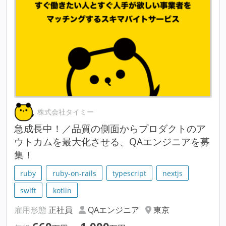
株式会社タイミー
急成長中！／品質の側面からプロダクトのア
ウトカムを最大化させる、QAエンジニアを募
集！
ruby
ruby-on-rails
typescript
nextjs
swift
kotlin
雇用形態
正社員
QAエンジニア
東京