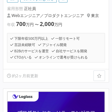
雇用形態
正社員
Webエンジニア／プロダクトエンジニア
東京
700
2,000
年収
万円
〜
万円
下限年収500万円以上
一部リモート可
言語未経験可
アジャイル開発
B2Bのサービスを運営
自社サービスを開発
CTOがいる
オンラインで選考が受けられる
約2ヶ月前更新