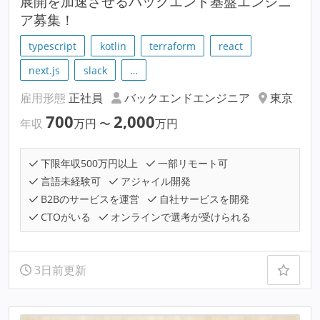
展開を加速させるバックエンド基盤エンジニ
ア募集！
typescript
kotlin
terraform
react
next.js
slack
…
雇用形態
正社員
バックエンドエンジニア
東京
700
2,000
年収
万円
〜
万円
下限年収500万円以上
一部リモート可
言語未経験可
アジャイル開発
B2Bのサービスを運営
自社サービスを開発
CTOがいる
オンラインで選考が受けられる
3日前更新