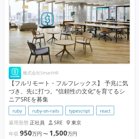
株式会社SmartHR
【フルリモート・フルフレックス】 予兆に気
づき、先に打つ。“信頼性の文化”を育てるシ
ニアSREを募集
ruby
ruby-on-rails
typescript
react
雇用形態
正社員
SRE
東京
950
1,500
年収
万円
〜
万円