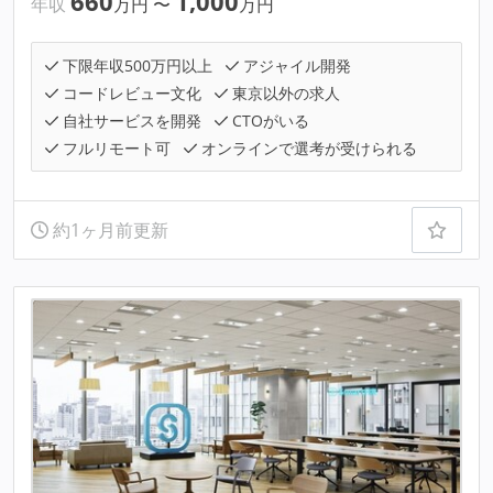
660
1,000
年収
万円
〜
万円
下限年収500万円以上
アジャイル開発
コードレビュー文化
東京以外の求人
自社サービスを開発
CTOがいる
フルリモート可
オンラインで選考が受けられる
約1ヶ月前更新