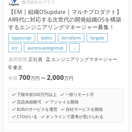
株式会社ログラス
【EM | 組織OSupdate | マルチプロダクト】
AI時代に対応する次世代の開発組織OSを構築
するエンジニアリングマネージャー募集！
typescript
kotlin
terraform
fargate
ecr
aurora-postgresql
…
雇用形態
正社員
エンジニアリングマネージャー
東京
700
2,000
年収
万円
〜
万円
下限年収500万円以上
一部リモート可
言語未経験可
アジャイル開発
B2Bのサービスを運営
自社サービスを開発
CTOがいる
オンラインで選考が受けられる