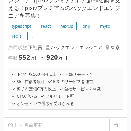
ンジニア（pixivプレミアム）〉創作活動を支
える！pixivプレミアムのバックエンドエンジ
ニアを募集！
typescript
react
next.js
php
mysql
redis
…
雇用形態
正社員
バックエンドエンジニア
東京
552
920
年収
万円
〜
万円
下限年収500万円以上
一部リモート可
SIer在籍者歓迎
B2Cのサービスを運営
椅子が定価6万円以上
自社サービスを開発
CTOがいる
フルリモート可
オンラインで選考が受けられる
11ヶ月前更新