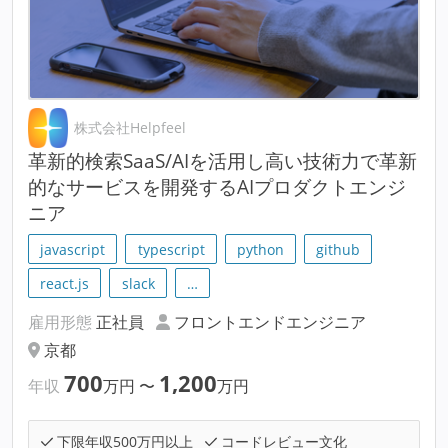
株式会社Helpfeel
革新的検索SaaS/AIを活用し高い技術力で革新
的なサービスを開発するAIプロダクトエンジ
ニア
javascript
typescript
python
github
react.js
slack
…
雇用形態
正社員
フロントエンドエンジニア
京都
700
1,200
年収
万円
〜
万円
下限年収500万円以上
コードレビュー文化