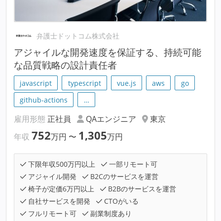
弁護士ドットコム株式会社
アジャイルな開発速度を保証する、持続可能
な品質戦略の設計責任者
javascript
typescript
vue.js
aws
go
github-actions
…
雇用形態
正社員
QAエンジニア
東京
752
1,305
年収
万円
〜
万円
下限年収500万円以上
一部リモート可
アジャイル開発
B2Cのサービスを運営
椅子が定価6万円以上
B2Bのサービスを運営
自社サービスを開発
CTOがいる
フルリモート可
副業制度あり