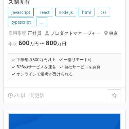
ス制度有
javascript
react
node.js
html
css
typescript
…
雇用形態
正社員
プロダクトマネージャー
東京
600
800
年収
万円
〜
万円
下限年収500万円以上
一部リモート可
B2Bのサービスを運営
自社サービスを開発
オンラインで選考が受けられる
2年以上前更新