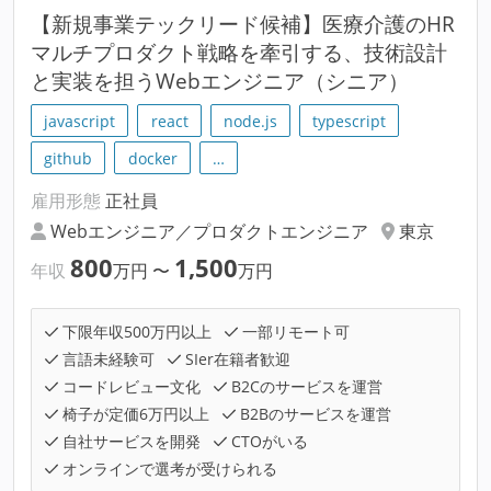
【新規事業テックリード候補】医療介護のHR
マルチプロダクト戦略を牽引する、技術設計
と実装を担うWebエンジニア（シニア）
javascript
react
node.js
typescript
github
docker
…
雇用形態
正社員
Webエンジニア／プロダクトエンジニア
東京
800
1,500
年収
万円
〜
万円
下限年収500万円以上
一部リモート可
言語未経験可
SIer在籍者歓迎
コードレビュー文化
B2Cのサービスを運営
椅子が定価6万円以上
B2Bのサービスを運営
自社サービスを開発
CTOがいる
オンラインで選考が受けられる