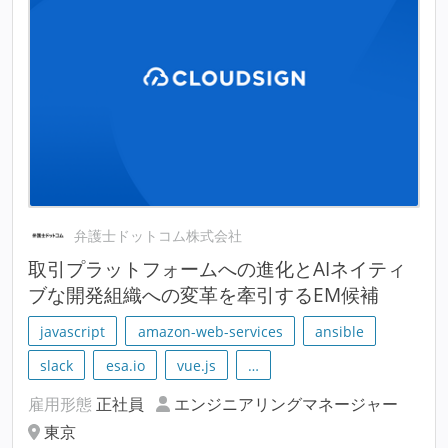
弁護士ドットコム株式会社
取引プラットフォームへの進化とAIネイティ
ブな開発組織への変革を牽引するEM候補
javascript
amazon-web-services
ansible
slack
esa.io
vue.js
…
雇用形態
正社員
エンジニアリングマネージャー
東京