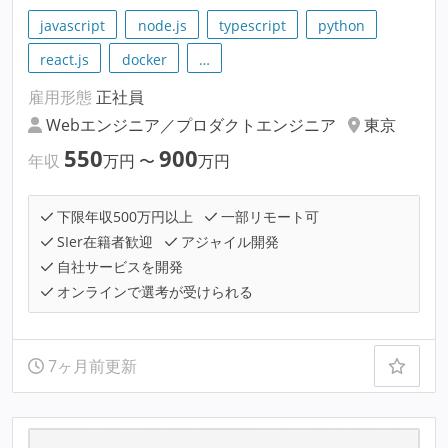
javascript
node.js
typescript
python
react.js
docker
…
雇用形態
正社員
Webエンジニア／プロダクトエンジニア
東京
550
900
年収
万円
〜
万円
下限年収500万円以上
一部リモート可
SIer在籍者歓迎
アジャイル開発
自社サービスを開発
オンラインで選考が受けられる
7ヶ月前更新