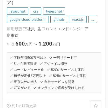
ア）
javascript
css
typescript
google-cloud-platform
github
react.js
…
雇用形態
正社員
フロントエンドエンジニア
東京
600
1,200
年収
万円
〜
万円
下限年収500万円以上
一部リモート可
SIer在籍者歓迎
アジャイル開発
コードレビュー文化
B2Cのサービスを運営
椅子が定価6万円以上
B2Bのサービスを運営
東京以外の求人
自社サービスを開発
CTOがいる
オンラインで選考が受けられる
約1ヶ月前更新