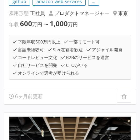
github
amazon-web-services
…
雇用形態
正社員
プロダクトマネージャー
東京
600
1,000
年収
万円
〜
万円
下限年収500万円以上
一部リモート可
言語未経験可
SIer在籍者歓迎
アジャイル開発
コードレビュー文化
B2Bのサービスを運営
自社サービスを開発
CTOがいる
オンラインで選考が受けられる
6ヶ月前更新