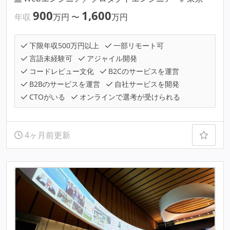
900
1,600
年収
万円
〜
万円
下限年収500万円以上
一部リモート可
言語未経験可
アジャイル開発
コードレビュー文化
B2Cのサービスを運営
B2Bのサービスを運営
自社サービスを開発
CTOがいる
オンラインで選考が受けられる
4ヶ月前更新