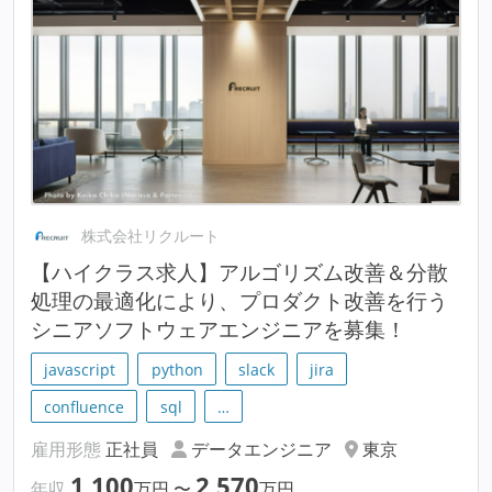
株式会社リクルート
【ハイクラス求人】アルゴリズム改善＆分散
処理の最適化により、プロダクト改善を行う
シニアソフトウェアエンジニアを募集！
javascript
python
slack
jira
confluence
sql
…
雇用形態
正社員
データエンジニア
東京
1,100
2,570
年収
万円
〜
万円