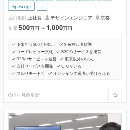
typescript
…
雇用形態
正社員
デザインエンジニア
京都
500
1,000
年収
万円
〜
万円
下限年収500万円以上
SIer在籍者歓迎
コードレビュー文化
B2Cのサービスを運営
B2Bのサービスを運営
東京以外の求人
自社サービスを開発
CTOがいる
フルリモート可
オンラインで選考が受けられる
7ヶ月前更新