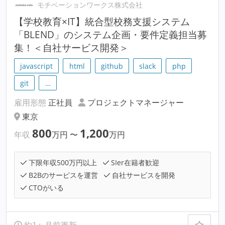
モチベーションワークス株式会社
【学校教育×IT】統合型校務支援システム
「BLEND」のシステム企画・要件定義担当募
集！＜自社サービス開発＞
javascript
html
github
slack
php
git
…
雇用形態
正社員
プロジェクトマネージャー
東京
800
1,200
年収
万円
〜
万円
下限年収500万円以上
SIer在籍者歓迎
B2Bのサービスを運営
自社サービスを開発
CTOがいる