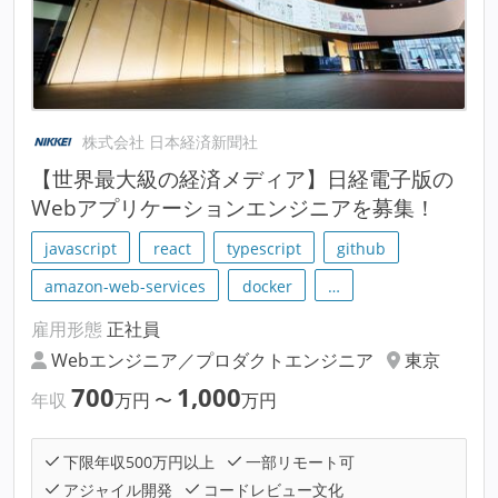
株式会社 日本経済新聞社
【世界最大級の経済メディア】日経電子版の
Webアプリケーションエンジニアを募集！
javascript
react
typescript
github
amazon-web-services
docker
…
雇用形態
正社員
Webエンジニア／プロダクトエンジニア
東京
700
1,000
年収
万円
〜
万円
下限年収500万円以上
一部リモート可
アジャイル開発
コードレビュー文化