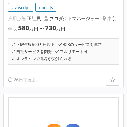
javascript
node.js
雇用形態
正社員
プロダクトマネージャー
東京
580
730
年収
万円
〜
万円
下限年収500万円以上
B2Bのサービスを運営
自社サービスを開発
フルリモート可
オンラインで選考が受けられる
26日前更新