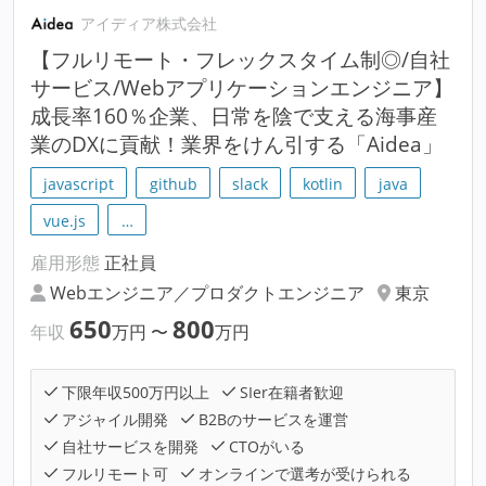
アイディア株式会社
【フルリモート・フレックスタイム制◎/自社
サービス/Webアプリケーションエンジニア】
成長率160％企業、日常を陰で支える海事産
業のDXに貢献！業界をけん引する「Aidea」
javascript
github
slack
kotlin
java
vue.js
…
雇用形態
正社員
Webエンジニア／プロダクトエンジニア
東京
650
800
年収
万円
〜
万円
下限年収500万円以上
SIer在籍者歓迎
アジャイル開発
B2Bのサービスを運営
自社サービスを開発
CTOがいる
フルリモート可
オンラインで選考が受けられる