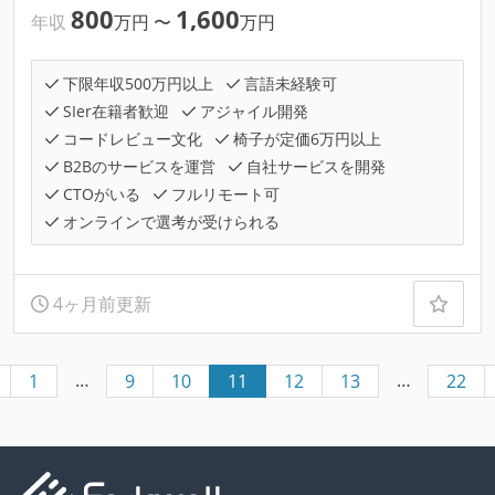
800
1,600
年収
万円
〜
万円
下限年収500万円以上
言語未経験可
SIer在籍者歓迎
アジャイル開発
コードレビュー文化
椅子が定価6万円以上
B2Bのサービスを運営
自社サービスを開発
CTOがいる
フルリモート可
オンラインで選考が受けられる
4ヶ月前更新
…
…
1
9
10
11
12
13
22