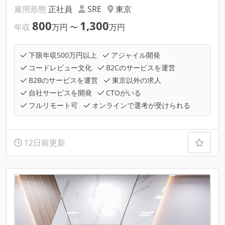
雇用形態
正社員
SRE
東京
800
1,300
年収
万円
〜
万円
下限年収500万円以上
アジャイル開発
コードレビュー文化
B2Cのサービスを運営
B2Bのサービスを運営
東京以外の求人
自社サービスを開発
CTOがいる
フルリモート可
オンラインで選考が受けられる
12日前更新