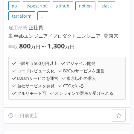
go
typescript
github
notion
slack
terraform
…
雇用形態
正社員
Webエンジニア／プロダクトエンジニア
東京
800
1,300
年収
万円
〜
万円
下限年収500万円以上
アジャイル開発
コードレビュー文化
B2Cのサービスを運営
B2Bのサービスを運営
東京以外の求人
自社サービスを開発
CTOがいる
フルリモート可
オンラインで選考が受けられる
12日前更新