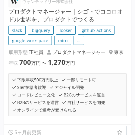
ウォンテッドリー株式会社
プロダクトマネージャー｜シゴトでココロオ
ドル世界を、プロダクトでつくる
slack
bigquery
looker
github-actions
google-workspace
miro
…
雇用形態
正社員
プロダクトマネージャー
東京
700
1,270
年収
万円
〜
万円
下限年収500万円以上
一部リモート可
SIer在籍者歓迎
アジャイル開発
コードレビュー文化
B2Cのサービスを運営
B2Bのサービスを運営
自社サービスを開発
オンラインで選考が受けられる
5ヶ月前更新