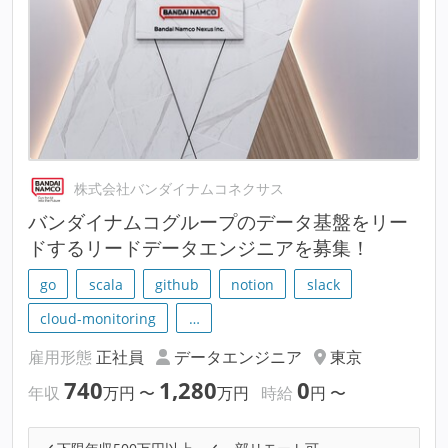
株式会社バンダイナムコネクサス
バンダイナムコグループのデータ基盤をリー
ドするリードデータエンジニアを募集！
go
scala
github
notion
slack
cloud-monitoring
…
雇用形態
正社員
データエンジニア
東京
740
1,280
0
年収
万円
〜
万円
時給
円
〜