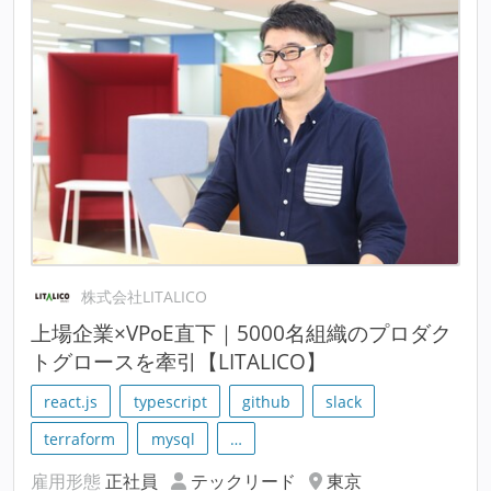
株式会社LITALICO
上場企業×VPoE直下｜5000名組織のプロダク
トグロースを牽引【LITALICO】
react.js
typescript
github
slack
terraform
mysql
…
雇用形態
正社員
テックリード
東京