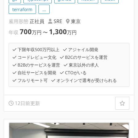
terraform
…
雇用形態
正社員
SRE
東京
700
1,300
年収
万円
〜
万円
下限年収500万円以上
アジャイル開発
コードレビュー文化
B2Cのサービスを運営
B2Bのサービスを運営
東京以外の求人
自社サービスを開発
CTOがいる
フルリモート可
オンラインで選考が受けられる
12日前更新