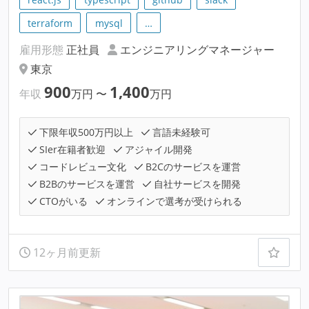
terraform
mysql
…
雇用形態
正社員
エンジニアリングマネージャー
東京
900
1,400
年収
万円
〜
万円
下限年収500万円以上
言語未経験可
SIer在籍者歓迎
アジャイル開発
コードレビュー文化
B2Cのサービスを運営
B2Bのサービスを運営
自社サービスを開発
CTOがいる
オンラインで選考が受けられる
12ヶ月前更新