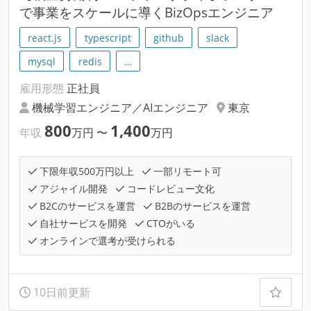
で事業をスケールに導くBizOpsエンジニア
react.js
typescript
github
slack
mysql
redis
…
雇用形態
正社員
機械学習エンジニア／AIエンジニア
東京
800
1,400
年収
万円
〜
万円
下限年収500万円以上
一部リモート可
アジャイル開発
コードレビュー文化
B2Cのサービスを運営
B2Bのサービスを運営
自社サービスを開発
CTOがいる
オンラインで選考が受けられる
10日前更新