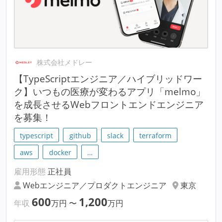
株式会社メドレー
【TypeScriptエンジニア／ハイブリッドワー
ク】いつもの医療が変わるアプリ「melmo」
を成長させるWebフロントエンドエンジニア
を募集！
typescript
github
slack
terraform
aws
docker
…
雇用形態
正社員
Webエンジニア／プロダクトエンジニア
東京
600
1,200
年収
万円
〜
万円