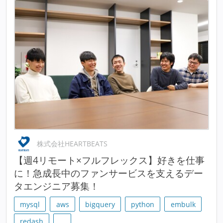
株式会社HEARTBEATS
【週4リモート×フルフレックス】好きを仕事
に！急成長中のファンサービスを支えるデー
タエンジニア募集！
mysql
aws
bigquery
python
embulk
redash
…