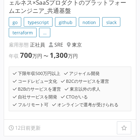
ェルネス×SaaSプロダクトのプラットフォー
ムエンジニア_共通基盤
go
typescript
github
notion
slack
terraform
…
雇用形態
正社員
SRE
東京
700
1,300
年収
万円
〜
万円
下限年収500万円以上
アジャイル開発
コードレビュー文化
B2Cのサービスを運営
B2Bのサービスを運営
東京以外の求人
自社サービスを開発
CTOがいる
フルリモート可
オンラインで選考が受けられる
12日前更新