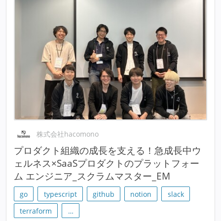
株式会社hacomono
プロダクト組織の成長を支える！急成長中ウ
ェルネス×SaaSプロダクトのプラットフォー
ム エンジニア_スクラムマスター_EM
go
typescript
github
notion
slack
terraform
…