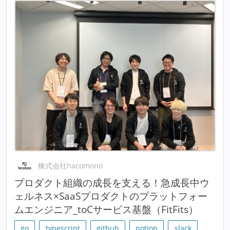
株式会社hacomono
プロダクト組織の成長を支える！急成長中ウ
ェルネス×SaaSプロダクトのプラットフォー
ムエンジニア_toCサービス基盤（FitFits）
go
typescript
github
notion
slack