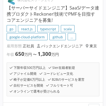
【サーバーサイドエンジニア】SaaS/データ連
携プロダクトReckoner!技術でPMFを目指す
コアエンジニアを募集!
go
react.js
typescript
scala
google-cloud-platform
github
…
雇用形態
正社員
バックエンドエンジニア
東京
650
1,300
年収
万円
〜
万円
下限年収500万円以上
SIer在籍者歓迎
アジャイル開発
コードレビュー文化
椅子が定価6万円以上
B2Bのサービスを運営
自社サービスを開発
フルリモート可
オンラインで選考が受けられる