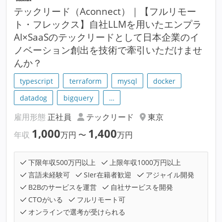
テックリード（Aconnect）｜【フルリモー
ト・フレックス】自社LLMを用いたエンプラ
AI×SaaSのテックリードとして日本企業のイ
ノベーション創出を技術で牽引いただけませ
んか？
typescript
terraform
mysql
docker
datadog
bigquery
…
雇用形態
正社員
テックリード
東京
1,000
1,400
年収
万円
〜
万円
下限年収500万円以上
上限年収1000万円以上
言語未経験可
SIer在籍者歓迎
アジャイル開発
B2Bのサービスを運営
自社サービスを開発
CTOがいる
フルリモート可
オンラインで選考が受けられる