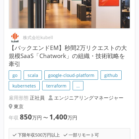
株式会社kubell
【バックエンドEM】秒間2万リクエストの大
規模SaaS「Chatwork」の組織・技術戦略を
牽引
go
scala
google-cloud-platform
github
kubernetes
terraform
…
雇用形態
正社員
エンジニアリングマネージャー
東京
850
1,400
年収
万円
〜
万円
下限年収500万円以上
一部リモート可