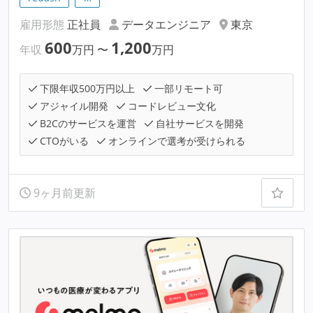
雇用形態
正社員
データエンジニア
東京
600
1,200
年収
万円
〜
万円
下限年収500万円以上
一部リモート可
アジャイル開発
コードレビュー文化
B2Cのサービスを運営
自社サービスを開発
CTOがいる
オンラインで選考が受けられる
9ヶ月前更新