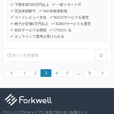
下限年収500万円以上
一部リモート可
言語未経験可
SIer在籍者歓迎
コードレビュー文化
B2Cのサービスを運営
椅子が定価6万円以上
B2Bのサービスを運営
自社サービスを開発
CTOがいる
オンラインで選考が受けられる
約1ヶ月前更新
…
1
2
3
4
5
9
ITエンジニアのキャリアに本気で向き合う転職サイト