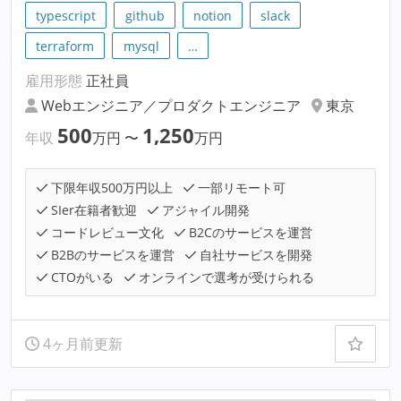
typescript
github
notion
slack
terraform
mysql
…
雇用形態
正社員
Webエンジニア／プロダクトエンジニア
東京
500
1,250
年収
万円
〜
万円
下限年収500万円以上
一部リモート可
SIer在籍者歓迎
アジャイル開発
コードレビュー文化
B2Cのサービスを運営
B2Bのサービスを運営
自社サービスを開発
CTOがいる
オンラインで選考が受けられる
4ヶ月前更新