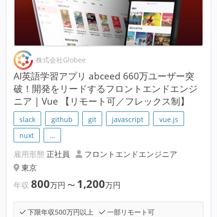
株式会社Globee
AI英語学習アプリ abceed 660万ユーザー突
破！開発をリードするフロントエンドエンジ
ニア | Vue 【リモート可／フレックス制】
slack
github
git
javascript
vue.js
nuxt
…
雇用形態
正社員
フロントエンドエンジニア
東京
800
1,200
年収
万円
〜
万円
下限年収500万円以上
一部リモート可