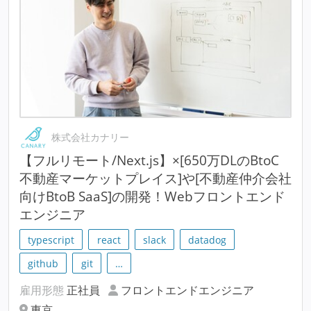
株式会社カナリー
【フルリモート/Next.js】×[650万DLのBtoC
不動産マーケットプレイス]や[不動産仲介会社
向けBtoB SaaS]の開発！Webフロントエンド
エンジニア
typescript
react
slack
datadog
github
git
…
雇用形態
正社員
フロントエンドエンジニア
東京