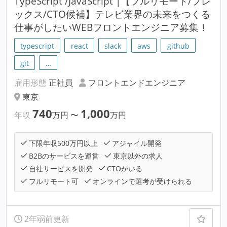
TypeScript /JavaScript |【フルリモート/フレ
ックス/CTO候補】テレビ業界の未来をつくる
仕事がしたいWEBフロントエンジニア募集！
typescript
react
slack
aws
github
git
…
雇用形態
正社員
フロントエンドエンジニア
東京
740
1,000
年収
万円
〜
万円
下限年収500万円以上
アジャイル開発
B2Bのサービスを運営
東京以外の求人
自社サービスを開発
CTOがいる
フルリモート可
オンラインで選考が受けられる
2年弱前更新