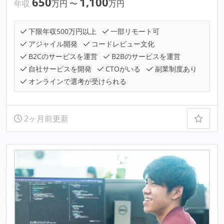
650
1,100
年収
万円
〜
万円
下限年収500万円以上
一部リモート可
アジャイル開発
コードレビュー文化
B2Cのサービスを運営
B2Bのサービスを運営
自社サービスを開発
CTOがいる
副業制度あり
オンラインで選考が受けられる
2ヶ月前更新