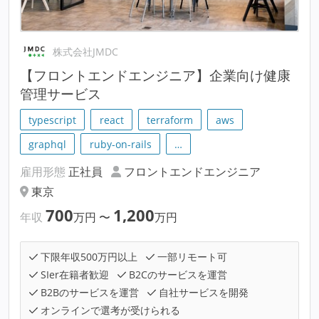
株式会社JMDC
【フロントエンドエンジニア】企業向け健康
管理サービス
typescript
react
terraform
aws
graphql
ruby-on-rails
…
雇用形態
正社員
フロントエンドエンジニア
東京
700
1,200
年収
万円
〜
万円
下限年収500万円以上
一部リモート可
SIer在籍者歓迎
B2Cのサービスを運営
B2Bのサービスを運営
自社サービスを開発
オンラインで選考が受けられる