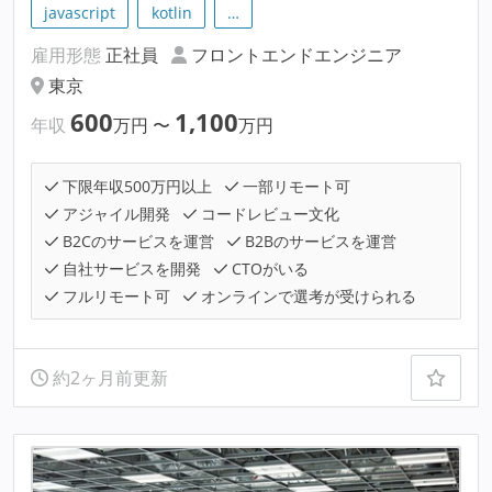
javascript
kotlin
…
雇用形態
正社員
フロントエンドエンジニア
東京
600
1,100
年収
万円
〜
万円
下限年収500万円以上
一部リモート可
アジャイル開発
コードレビュー文化
B2Cのサービスを運営
B2Bのサービスを運営
自社サービスを開発
CTOがいる
フルリモート可
オンラインで選考が受けられる
約2ヶ月前更新