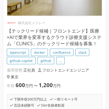
株式会社メドレー
【テックリード候補｜フロントエンド】医療
×AIで業界を変革するクラウド診療支援システ
ム「CLINICS」のテックリード候補を募集！
typescript
docker
confluence
slack
github-copilot
github
…
雇用形態
正社員
フロントエンドエンジニア
東京
600
1,200
年収
万円
〜
万円
下限年収500万円以上
一部リモート可
言語未経験可
SIer在籍者歓迎