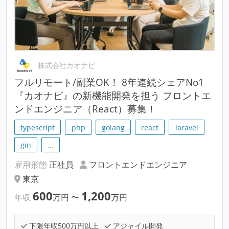
株式会社カオナビ
フルリモート/副業OK！ 8年連続シェアNo1
『カオナビ』の新機能開発を担う フロントエ
ンドエンジニア（React）募集！
typescript
php
golang
react
laravel
gin
…
雇用形態
正社員
フロントエンドエンジニア
東京
600
1,200
年収
万円
〜
万円
下限年収500万円以上
アジャイル開発