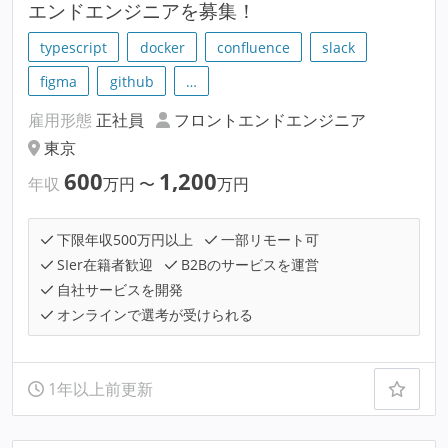
エンドエンジニアを募集！
typescript
docker
confluence
slack
figma
github
…
雇用形態
正社員
フロントエンドエンジニア
東京
600
1,200
年収
万円
〜
万円
下限年収500万円以上
一部リモート可
SIer在籍者歓迎
B2Bのサービスを運営
自社サービスを開発
オンラインで選考が受けられる
1年以上前更新