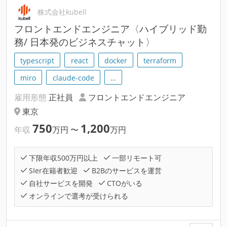
株式会社kubell
フロントエンドエンジニア〈ハイブリッド勤
務/ 日本発のビジネスチャット〉
typescript
react
docker
terraform
miro
claude-code
…
雇用形態
正社員
フロントエンドエンジニア
東京
750
1,200
年収
万円
〜
万円
下限年収500万円以上
一部リモート可
SIer在籍者歓迎
B2Bのサービスを運営
自社サービスを開発
CTOがいる
オンラインで選考が受けられる