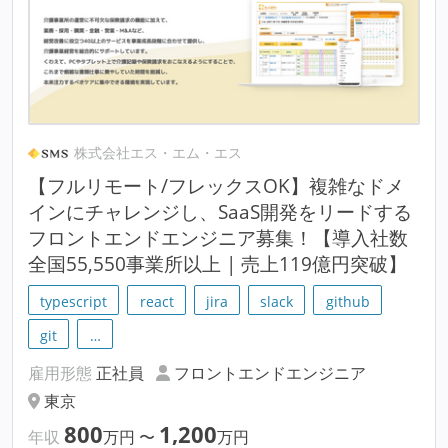
株式会社エス・エム・エス
【フルリモート/フレックスOK】複雑なドメ
インにチャレンジし、SaaS開発をリードする
フロントエンドエンジニア募集！【導入社数
全国55,550事業所以上 | 売上119億円突破】
typescript
react
jira
slack
github
git
…
雇用形態
正社員
フロントエンドエンジニア
東京
800
1,200
年収
万円
〜
万円