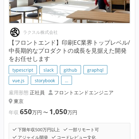
ラクスル株式会社
【フロントエンド】印刷EC業界トップレベル/
中長期的なプロダクトの成長を見据えた開発
をお任せします
typescript
slack
github
graphql
vue.js
storybook
…
雇用形態
正社員
フロントエンドエンジニア
東京
650
1,050
年収
万円
〜
万円
下限年収500万円以上
一部リモート可
アジャイル開発
コードレビュー文化