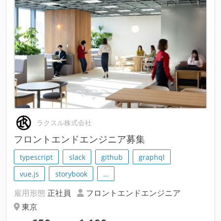
ラクスル株式会社
フロントエンドエンジニア募集
typescript
slack
github
graphql
vue.js
storybook
…
雇用形態
正社員
フロントエンドエンジニア
東京