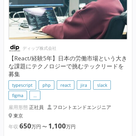
ディップ株式会社
【React/経験5年】日本の労働市場という大き
な課題にテクノロジーで挑むテックリードを
募集
typescript
php
react
jira
slack
figma
…
雇用形態
正社員
フロントエンドエンジニア
東京
650
1,100
年収
万円
〜
万円