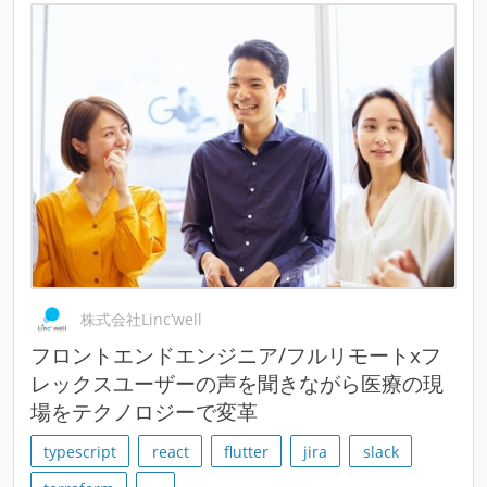
株式会社Linc’well
フロントエンドエンジニア/フルリモートxフ
レックスユーザーの声を聞きながら医療の現
場をテクノロジーで変革
typescript
react
flutter
jira
slack