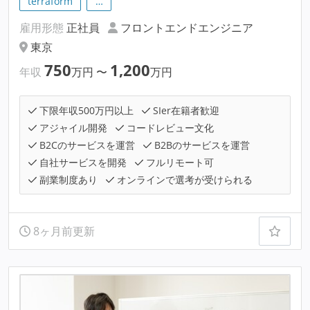
terraform
…
雇用形態
正社員
フロントエンドエンジニア
東京
750
1,200
年収
万円
〜
万円
下限年収500万円以上
SIer在籍者歓迎
アジャイル開発
コードレビュー文化
B2Cのサービスを運営
B2Bのサービスを運営
自社サービスを開発
フルリモート可
副業制度あり
オンラインで選考が受けられる
8ヶ月前更新