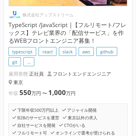
株式会社アップストリーム
TypeScript /JavaScript |【フルリモート/フレ
ックス】テレビ業界の「配信サービス」を作
るWEBフロントエンジニア募集！
typescript
react
slack
aws
github
git
…
雇用形態
正社員
フロントエンドエンジニア
東京
550
1,000
年収
万円
〜
万円
下限年収500万円以上
アジャイル開発
B2Bのサービスを運営
東京以外の求人
自社サービスを開発
CTOがいる
フルリモート可
オンラインで選考が受けられる