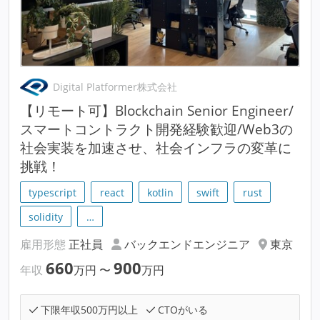
Digital Platformer株式会社
【リモート可】Blockchain Senior Engineer/
スマートコントラクト開発経験歓迎/Web3の
社会実装を加速させ、社会インフラの変革に
挑戦！
typescript
react
kotlin
swift
rust
solidity
…
雇用形態
正社員
バックエンドエンジニア
東京
660
900
年収
万円
〜
万円
下限年収500万円以上
CTOがいる