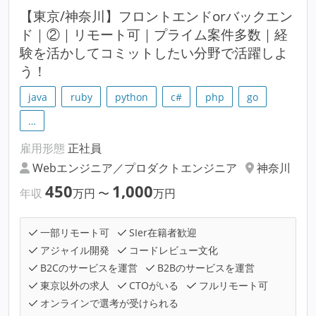
【東京/神奈川】フロントエンドorバックエン
ド｜②｜リモート可｜プライム案件多数｜経
験を活かしてコミットしたい分野で活躍しよ
う！
java
ruby
python
c#
php
go
…
雇用形態
正社員
Webエンジニア／プロダクトエンジニア
神奈川
450
1,000
年収
万円
〜
万円
一部リモート可
SIer在籍者歓迎
アジャイル開発
コードレビュー文化
B2Cのサービスを運営
B2Bのサービスを運営
東京以外の求人
CTOがいる
フルリモート可
オンラインで選考が受けられる