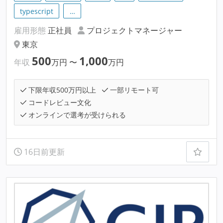
typescript
…
雇用形態
正社員
プロジェクトマネージャー
東京
500
1,000
年収
万円
〜
万円
下限年収500万円以上
一部リモート可
コードレビュー文化
オンラインで選考が受けられる
16日前更新