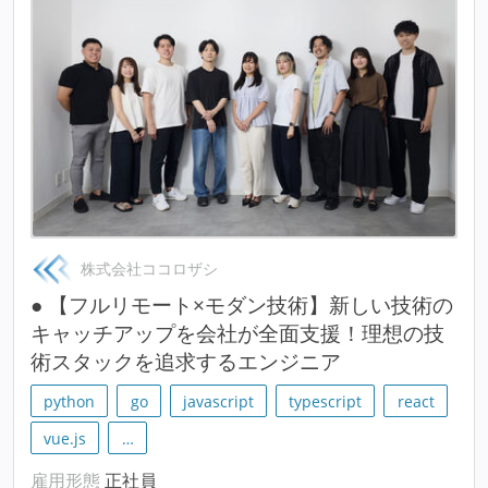
株式会社ココロザシ
● 【フルリモート×モダン技術】新しい技術の
キャッチアップを会社が全面支援！理想の技
術スタックを追求するエンジニア
python
go
javascript
typescript
react
vue.js
…
雇用形態
正社員