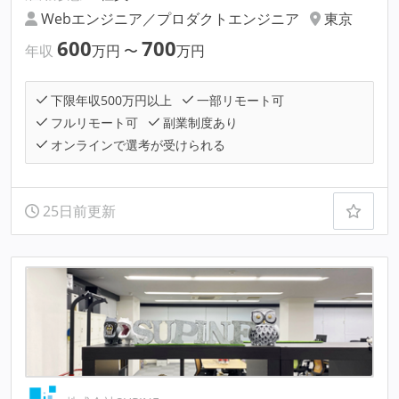
Webエンジニア／プロダクトエンジニア
東京
600
700
年収
万円
〜
万円
下限年収500万円以上
一部リモート可
フルリモート可
副業制度あり
オンラインで選考が受けられる
25日前更新