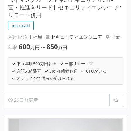
画・推進をリード】セキュリティエンジニア/
リモート併用
microsoft
雇用形態
正社員
セキュリティエンジニア
千葉
600
850
年収
万円
〜
万円
下限年収500万円以上
一部リモート可
言語未経験可
SIer在籍者歓迎
CTOがいる
オンラインで選考が受けられる
29日前更新