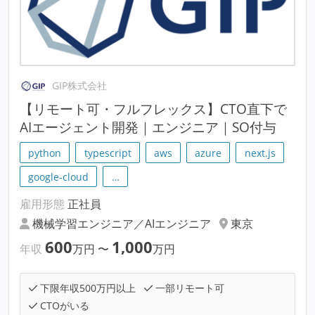
GIP株式会社
【リモート可・フルフレックス】CTO直下で
AIエージェント開発｜エンジニア｜SO付与
python
typescript
aws
azure
next.js
google-cloud
…
雇用形態
正社員
機械学習エンジニア／AIエンジニア
東京
600
1,000
年収
万円
〜
万円
下限年収500万円以上
一部リモート可
CTOがいる