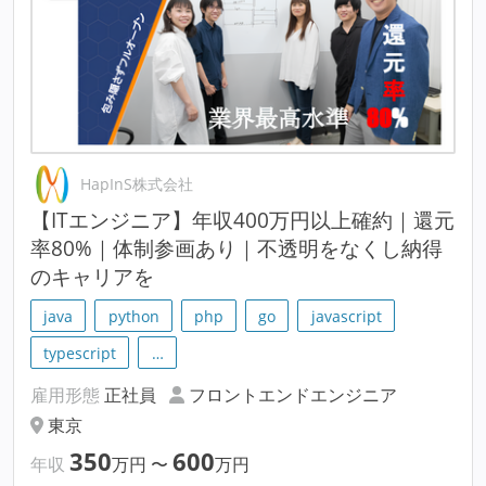
HapInS株式会社
【ITエンジニア】年収400万円以上確約｜還元
率80%｜体制参画あり｜不透明をなくし納得
のキャリアを
java
python
php
go
javascript
typescript
…
雇用形態
正社員
フロントエンドエンジニア
東京
350
600
年収
万円
〜
万円