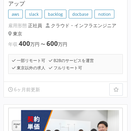
アップ
aws
slack
backlog
docbase
notion
雇用形態
正社員
クラウド・インフラエンジニア
東京
400
600
年収
万円
〜
万円
一部リモート可
B2Bのサービスを運営
東京以外の求人
フルリモート可
6ヶ月前更新