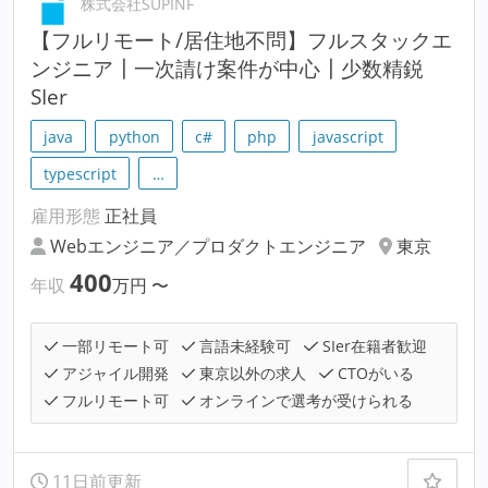
株式会社SUPINF
【フルリモート/居住地不問】フルスタックエ
ンジニア┃一次請け案件が中心┃少数精鋭
SIer
java
python
c#
php
javascript
typescript
…
雇用形態
正社員
Webエンジニア／プロダクトエンジニア
東京
400
年収
万円
〜
一部リモート可
言語未経験可
SIer在籍者歓迎
アジャイル開発
東京以外の求人
CTOがいる
フルリモート可
オンラインで選考が受けられる
11日前更新