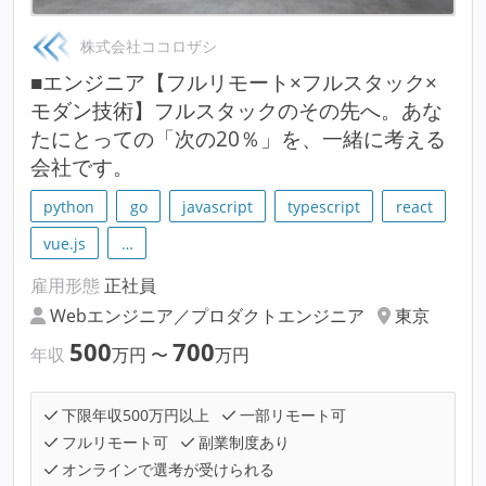
株式会社ココロザシ
■エンジニア【フルリモート×フルスタック×
モダン技術】フルスタックのその先へ。あな
たにとっての「次の20％」を、一緒に考える
会社です。
python
go
javascript
typescript
react
vue.js
…
雇用形態
正社員
Webエンジニア／プロダクトエンジニア
東京
500
700
年収
万円
〜
万円
下限年収500万円以上
一部リモート可
フルリモート可
副業制度あり
オンラインで選考が受けられる