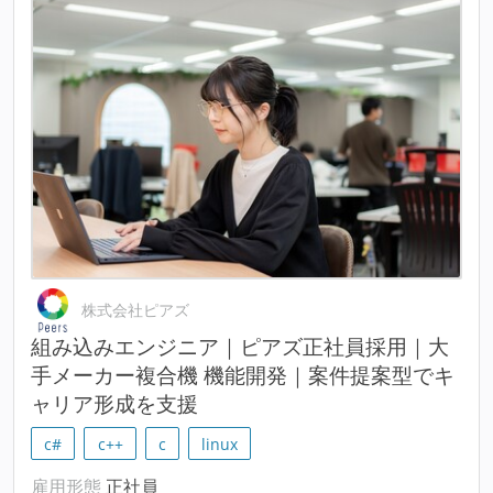
株式会社ピアズ
組み込みエンジニア｜ピアズ正社員採用｜大
手メーカー複合機 機能開発｜案件提案型でキ
ャリア形成を支援
c#
c++
c
linux
雇用形態
正社員