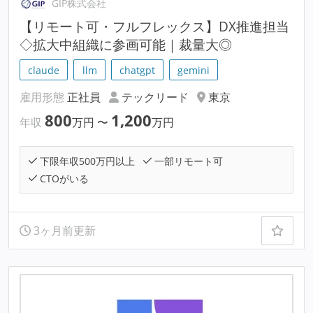
GIP株式会社
【リモート可・フルフレックス】DX推進担当
◇拡大中組織に参画可能｜裁量大◎
claude
llm
chatgpt
gemini
雇用形態
正社員
テックリード
東京
800
1,200
年収
万円
〜
万円
下限年収500万円以上
一部リモート可
CTOがいる
3ヶ月前更新