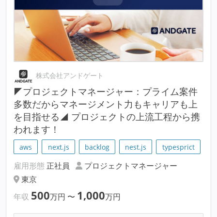
株式会社アンドゲート
◤プロジェクトマネージャー：プライム案件
多数だからマネージメント力もキャリアも上
を目指せる◢ プロジェクトの上流工程から携
われます！
aws
next.js
backlog
nest.js
typesprict
雇用形態
正社員
プロジェクトマネージャー
東京
500
1,000
年収
万円
〜
万円