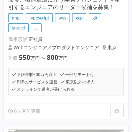
引するエンジニアのリーダー候補を募集！
php
typescript
aws
gcp
git
laravel
…
雇用形態
正社員
Webエンジニア／プロダクトエンジニア
東京
550
800
年収
万円
〜
万円
下限年収500万円以上
一部リモート可
B2Bのサービスを運営
東京以外の求人
オンラインで選考が受けられる
6ヶ月前更新