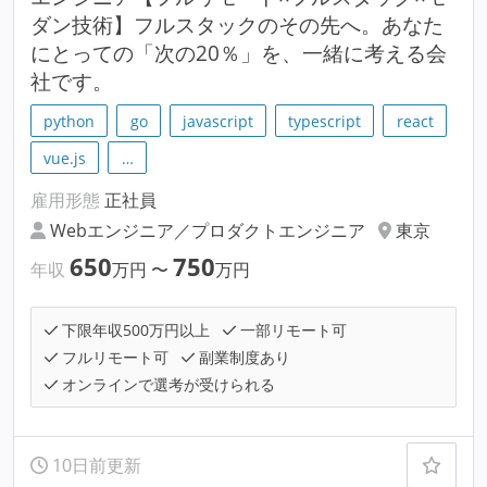
ダン技術】フルスタックのその先へ。あなた
にとっての「次の20％」を、一緒に考える会
社です。
python
go
javascript
typescript
react
vue.js
…
雇用形態
正社員
Webエンジニア／プロダクトエンジニア
東京
650
750
年収
万円
〜
万円
下限年収500万円以上
一部リモート可
フルリモート可
副業制度あり
オンラインで選考が受けられる
10日前更新