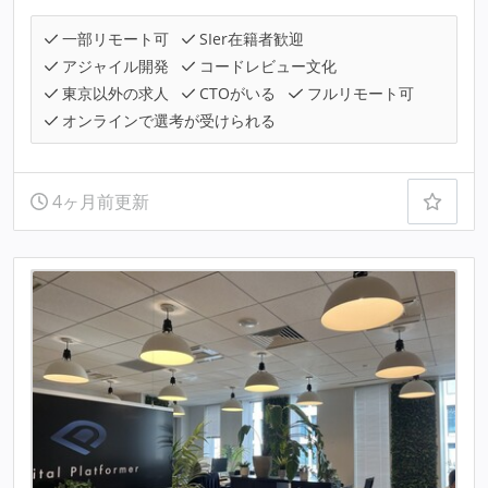
一部リモート可
SIer在籍者歓迎
アジャイル開発
コードレビュー文化
東京以外の求人
CTOがいる
フルリモート可
オンラインで選考が受けられる
4ヶ月前更新