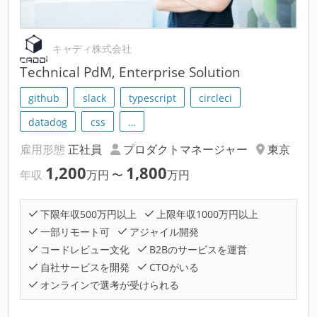
キャディ株式会社
Technical PdM, Enterprise Solution
github
slack
typescript
circleci
datadog
css
…
雇用形態
正社員
プロダクトマネージャー
東京
1,200
1,800
年収
万円
〜
万円
下限年収500万円以上
上限年収1000万円以上
一部リモート可
アジャイル開発
コードレビュー文化
B2Bのサービスを運営
自社サービスを開発
CTOがいる
オンラインで選考が受けられる