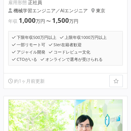
雇用形態
正社員
機械学習エンジニア／AIエンジニア
東京
1,000
1,500
年収
万円
〜
万円
下限年収500万円以上
上限年収1000万円以上
一部リモート可
SIer在籍者歓迎
アジャイル開発
コードレビュー文化
CTOがいる
オンラインで選考が受けられる
約1ヶ月前更新