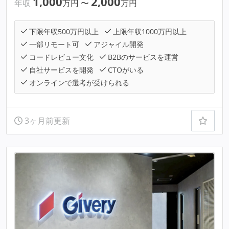
1,000
2,000
年収
万円
〜
万円
下限年収500万円以上
上限年収1000万円以上
一部リモート可
アジャイル開発
コードレビュー文化
B2Bのサービスを運営
自社サービスを開発
CTOがいる
オンラインで選考が受けられる
3ヶ月前更新