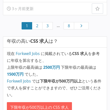
3ヶ月前更新
…
1
2
3
8
年収の高い
CSS 求人
は？
現在
Forkwell Jobs
に掲載されている
CSS 求人
を参考
に年収を算出すると、
上限年収の最高値は
2500
万円
下限年収の最高値は
1500
万円
でした。
Forkwell Jobs
では
下限年収が500万円以上
という条件
で求人を探すことができますので、ぜひご活用くださ
い。
下限年収が500万以上の CSS 求人