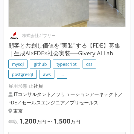
株式会社ギブリー
顧客と共創し価値を"実装"する【FDE】募集
｜生成AI×FDE×社会実装──Givery AI Lab
mysql
github
typescript
css
postgresql
aws
…
雇用形態
正社員
ITコンサルタント／ソリューションアーキテクト／
FDE／セールスエンジニア／プリセールス
東京
1,200
1,500
年収
万円
〜
万円