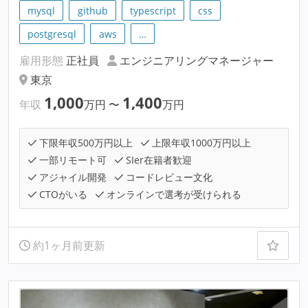
mysql
github
typescript
css
postgresql
aws
…
雇用形態
正社員
エンジニアリングマネージャー
東京
1,000
1,400
年収
万円
〜
万円
下限年収500万円以上
上限年収1000万円以上
一部リモート可
SIer在籍者歓迎
アジャイル開発
コードレビュー文化
CTOがいる
オンラインで選考が受けられる
約1ヶ月前更新