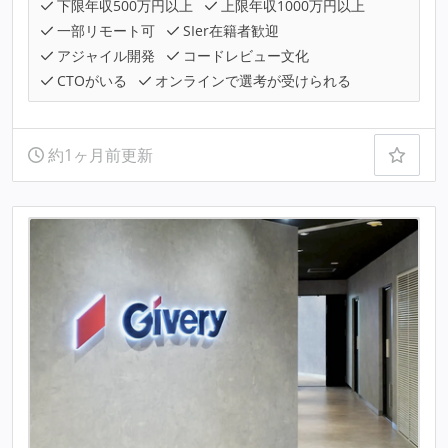
下限年収500万円以上
上限年収1000万円以上
一部リモート可
SIer在籍者歓迎
アジャイル開発
コードレビュー文化
CTOがいる
オンラインで選考が受けられる
約1ヶ月前更新