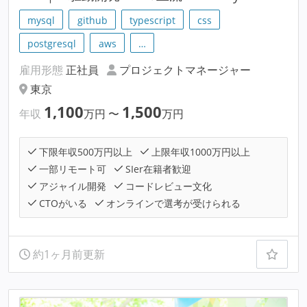
mysql
github
typescript
css
postgresql
aws
…
雇用形態
正社員
プロジェクトマネージャー
東京
1,100
1,500
年収
万円
〜
万円
下限年収500万円以上
上限年収1000万円以上
一部リモート可
SIer在籍者歓迎
アジャイル開発
コードレビュー文化
CTOがいる
オンラインで選考が受けられる
約1ヶ月前更新