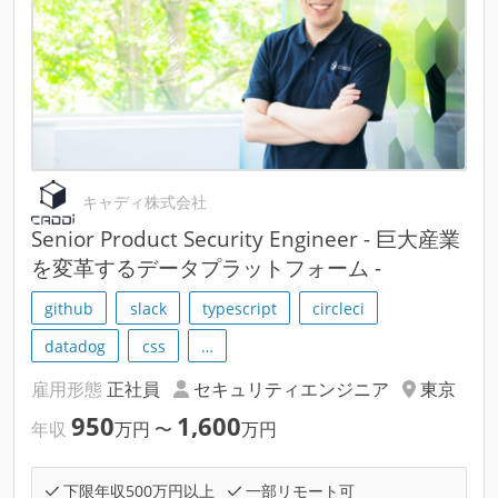
キャディ株式会社
Senior Product Security Engineer - 巨大産業
を変革するデータプラットフォーム -
github
slack
typescript
circleci
datadog
css
…
雇用形態
正社員
セキュリティエンジニア
東京
950
1,600
年収
万円
〜
万円
下限年収500万円以上
一部リモート可