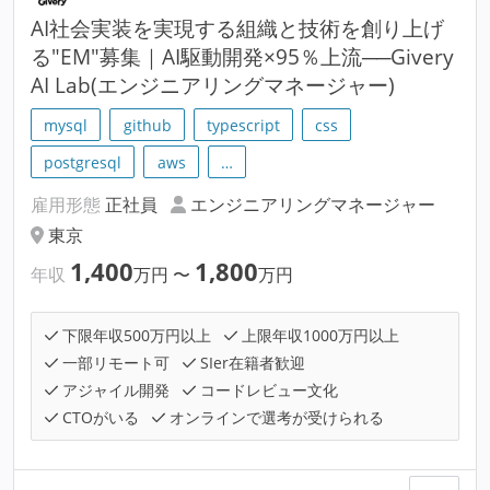
AI社会実装を実現する組織と技術を創り上げ
る"EM"募集｜AI駆動開発×95％上流──Givery
AI Lab(エンジニアリングマネージャー)
mysql
github
typescript
css
postgresql
aws
…
雇用形態
正社員
エンジニアリングマネージャー
東京
1,400
1,800
年収
万円
〜
万円
下限年収500万円以上
上限年収1000万円以上
一部リモート可
SIer在籍者歓迎
アジャイル開発
コードレビュー文化
CTOがいる
オンラインで選考が受けられる