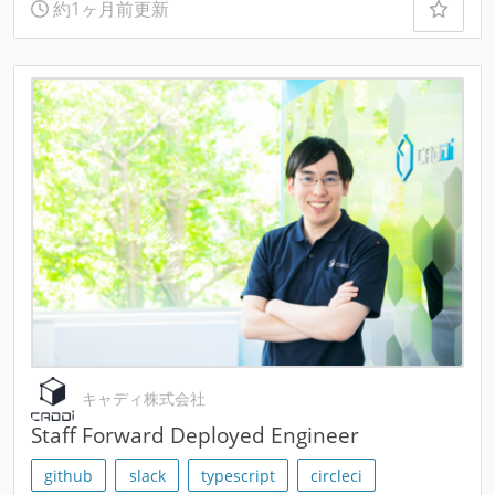
約1ヶ月前更新
キャディ株式会社
Staff Forward Deployed Engineer
github
slack
typescript
circleci