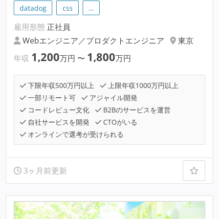
datadog
css
…
雇用形態
正社員
Webエンジニア／プロダクトエンジニア
東京
1,200
1,800
年収
万円
〜
万円
下限年収500万円以上
上限年収1000万円以上
一部リモート可
アジャイル開発
コードレビュー文化
B2Bのサービスを運営
自社サービスを開発
CTOがいる
オンラインで選考が受けられる
3ヶ月前更新