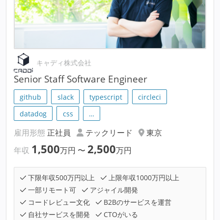
キャディ株式会社
Senior Staff Software Engineer
github
slack
typescript
circleci
datadog
css
…
雇用形態
正社員
テックリード
東京
1,500
2,500
年収
万円
〜
万円
下限年収500万円以上
上限年収1000万円以上
一部リモート可
アジャイル開発
コードレビュー文化
B2Bのサービスを運営
自社サービスを開発
CTOがいる