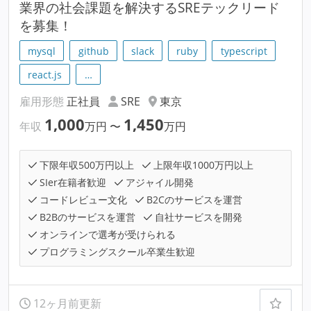
業界の社会課題を解決するSREテックリード
を募集！
mysql
github
slack
ruby
typescript
react.js
…
雇用形態
正社員
SRE
東京
1,000
1,450
年収
万円
〜
万円
下限年収500万円以上
上限年収1000万円以上
SIer在籍者歓迎
アジャイル開発
コードレビュー文化
B2Cのサービスを運営
B2Bのサービスを運営
自社サービスを開発
オンラインで選考が受けられる
プログラミングスクール卒業生歓迎
12ヶ月前更新