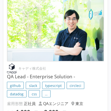
キャディ株式会社
QA Lead - Enterprise Solution -
github
slack
typescript
circleci
datadog
css
…
雇用形態
正社員
QAエンジニア
東京