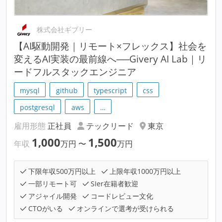
株式会社ギブリー
【AI駆動開発｜リモート×フレックス】社会を
変えるAI実装の最前線へ──Givery AI Lab｜リ
ードフルスタックエンジニア
mysql
github
typescript
css
postgresql
aws
…
雇用形態
正社員
テックリード
東京
1,000
1,500
年収
万円
〜
万円
下限年収500万円以上
上限年収1000万円以上
一部リモート可
SIer在籍者歓迎
アジャイル開発
コードレビュー文化
CTOがいる
オンラインで選考が受けられる