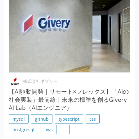
株式会社ギブリー
【AI駆動開発｜リモート×フレックス】「AIの
社会実装」最前線｜未来の標準を創るGivery
AI Lab（AIエンジニア）
mysql
github
typescript
css
postgresql
aws
…