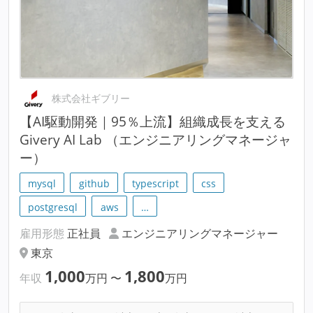
株式会社ギブリー
【AI駆動開発｜95％上流】組織成長を支える
Givery AI Lab （エンジニアリングマネージャ
ー）
mysql
github
typescript
css
postgresql
aws
…
雇用形態
正社員
エンジニアリングマネージャー
東京
1,000
1,800
年収
万円
〜
万円