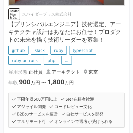
スパイダープラス株式会社
【プリンシパルエンジニア】技術選定、アー
キテクチャ設計はあなたにお任せ！プロダク
トの未来を描く技術リーダーを募集！
github
slack
ruby
typescript
ruby-on-rails
php
…
雇用形態
正社員
アーキテクト
東京
900
1,800
年収
万円
〜
万円
下限年収500万円以上
SIer在籍者歓迎
アジャイル開発
コードレビュー文化
B2Bのサービスを運営
自社サービスを開発
フルリモート可
オンラインで選考が受けられる