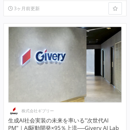
3ヶ月前更新
株式会社ギブリー
生成AI社会実装の未来を率いる"次世代AI
PM"｜AI駆動開発×95％上流──Givery AI Lab