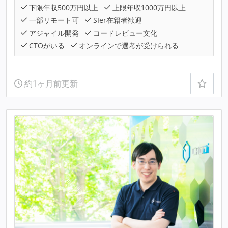
下限年収500万円以上
上限年収1000万円以上
一部リモート可
SIer在籍者歓迎
アジャイル開発
コードレビュー文化
CTOがいる
オンラインで選考が受けられる
約1ヶ月前更新