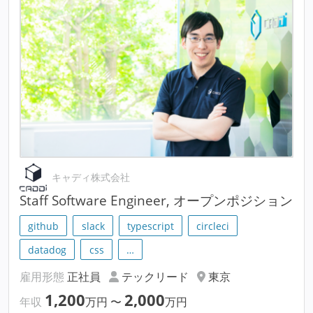
キャディ株式会社
Staff Software Engineer, オープンポジション
github
slack
typescript
circleci
datadog
css
…
雇用形態
正社員
テックリード
東京
1,200
2,000
年収
万円
〜
万円