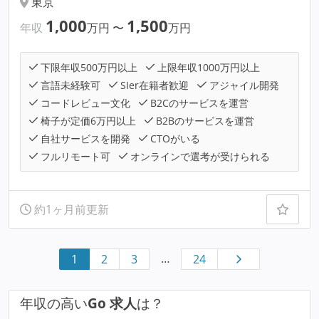
東京
1,000
1,500
年収
万円
〜
万円
下限年収500万円以上
上限年収1000万円以上
言語未経験可
SIer在籍者歓迎
アジャイル開発
コードレビュー文化
B2Cのサービスを運営
椅子が定価6万円以上
B2Bのサービスを運営
自社サービスを開発
CTOがいる
フルリモート可
オンラインで選考が受けられる
約1ヶ月前更新
…
1
2
3
24
年収の高い
Go 求人
は？