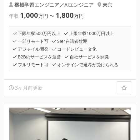
機械学習エンジニア／AIエンジニア
東京
1,000
1,800
年収
万円
〜
万円
下限年収500万円以上
上限年収1000万円以上
一部リモート可
SIer在籍者歓迎
アジャイル開発
コードレビュー文化
B2Bのサービスを運営
自社サービスを開発
フルリモート可
オンラインで選考が受けられる
3ヶ月前更新