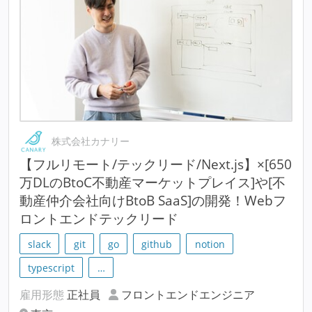
株式会社カナリー
【フルリモート/テックリード/Next.js】×[650
万DLのBtoC不動産マーケットプレイス]や[不
動産仲介会社向けBtoB SaaS]の開発！Webフ
ロントエンドテックリード
slack
git
go
github
notion
typescript
…
雇用形態
正社員
フロントエンドエンジニア