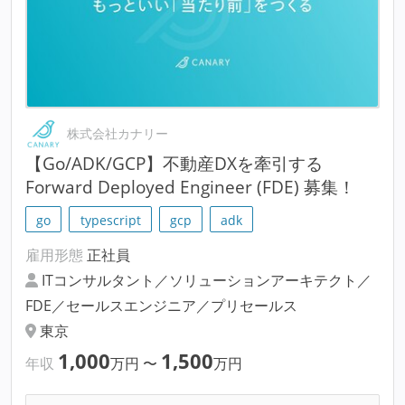
株式会社カナリー
【Go/ADK/GCP】不動産DXを牽引する
Forward Deployed Engineer (FDE) 募集！
go
typescript
gcp
adk
雇用形態
正社員
ITコンサルタント／ソリューションアーキテクト／
FDE／セールスエンジニア／プリセールス
東京
1,000
1,500
年収
万円
〜
万円