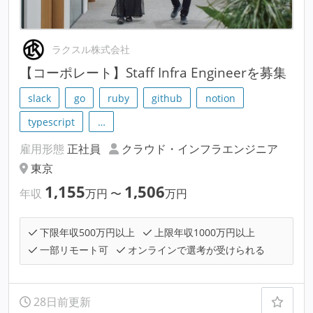
ラクスル株式会社
【コーポレート】Staff Infra Engineerを募集
slack
go
ruby
github
notion
typescript
…
雇用形態
正社員
クラウド・インフラエンジニア
東京
1,155
1,506
年収
万円
〜
万円
下限年収500万円以上
上限年収1000万円以上
一部リモート可
オンラインで選考が受けられる
28日前更新