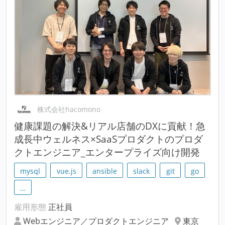
株式会社hacomono
健康課題の解決&リアル店舗のDXに貢献！急
成長中ウェルネス×SaaSプロダクトのプロダ
クトエンジニア_エンタープライズ向け開発
mysql
vue.js
ansible
slack
git
go
…
雇用形態
正社員
Webエンジニア／プロダクトエンジニア
東京