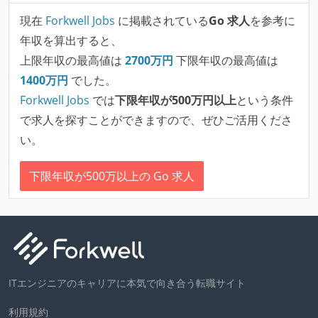
現在
Forkwell Jobs
に掲載されている
Go 求人
を参考に
年収を算出すると、
上限年収の最高値は
2700
万円
下限年収の最高値は
1400
万円
でした。
Forkwell Jobs
では
下限年収が500万円以上
という条件
で求人を探すことができますので、ぜひご活用くださ
い。
下限年収が500万以上の Go 求人
ITエンジニアのキャリアに本気で向き合う転職サイト
利用規約