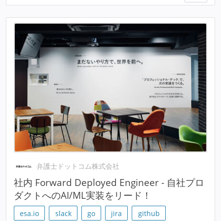
弁護士ドットコム株式会社
社内 Forward Deployed Engineer - 自社プロ
ダクトへのAI/ML実装をリード！
esa.io
slack
go
jira
github