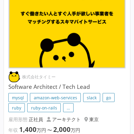
株式会社タイミー
Software Architect / Tech Lead
mysql
amazon-web-services
slack
go
ruby
ruby-on-rails
…
雇用形態
正社員
アーキテクト
東京
1,400
2,000
年収
万円
〜
万円