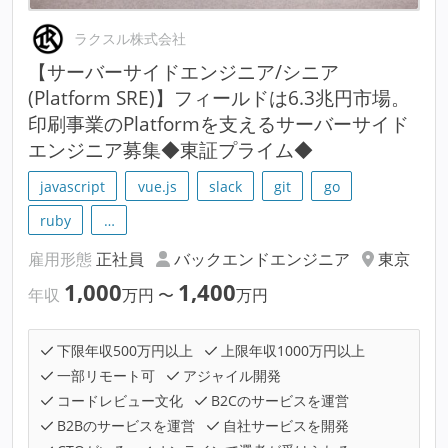
ラクスル株式会社
【サーバーサイドエンジニア/シニア
(Platform SRE)】フィールドは6.3兆円市場。
印刷事業のPlatformを支えるサーバーサイド
エンジニア募集◆東証プライム◆
javascript
vue.js
slack
git
go
ruby
…
雇用形態
正社員
バックエンドエンジニア
東京
1,000
1,400
年収
万円
〜
万円
下限年収500万円以上
上限年収1000万円以上
一部リモート可
アジャイル開発
コードレビュー文化
B2Cのサービスを運営
B2Bのサービスを運営
自社サービスを開発