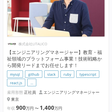
株式会社LITALICO
【エンジニアリングマネージャー】教育・福
祉領域のプラットフォーム事業！技術戦略か
ら開発リードまでお任せします！
mysql
github
slack
ruby
typescript
react.js
…
雇用形態
正社員
エンジニアリングマネージャー
東京
900
1,400
年収
万円
〜
万円