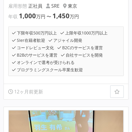
雇用形態
正社員
SRE
東京
1,000
1,450
年収
万円
〜
万円
下限年収500万円以上
上限年収1000万円以上
SIer在籍者歓迎
アジャイル開発
コードレビュー文化
B2Cのサービスを運営
B2Bのサービスを運営
自社サービスを開発
オンラインで選考が受けられる
プログラミングスクール卒業生歓迎
12ヶ月前更新