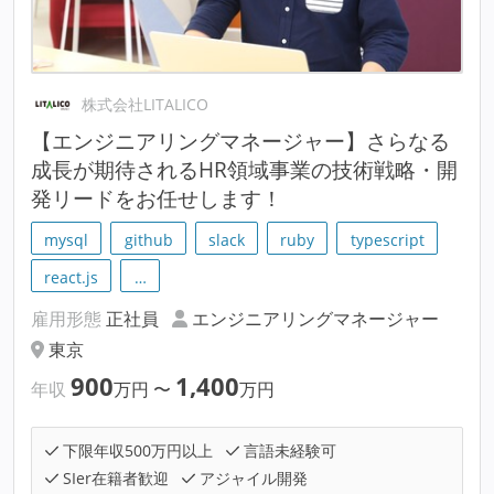
株式会社LITALICO
【エンジニアリングマネージャー】さらなる
成長が期待されるHR領域事業の技術戦略・開
発リードをお任せします！
mysql
github
slack
ruby
typescript
react.js
…
雇用形態
正社員
エンジニアリングマネージャー
東京
900
1,400
年収
万円
〜
万円
下限年収500万円以上
言語未経験可
SIer在籍者歓迎
アジャイル開発