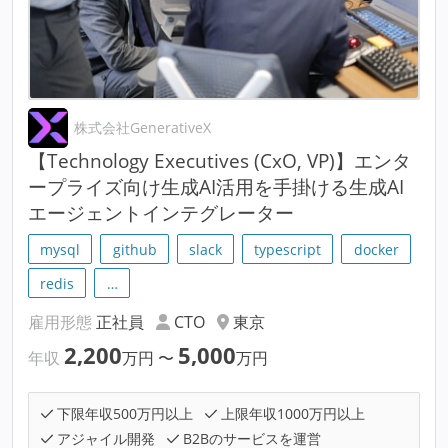
株式会社GenerativeX
【Technology Executives (CxO, VP)】エンタ
ープライズ向け生成AI活用を手掛ける生成AI
エージェントインテグレーター
mysql
github
slack
typescript
docker
redis
…
雇用形態
正社員
CTO
東京
2,200
5,000
年収
万円
〜
万円
下限年収500万円以上
上限年収1000万円以上
アジャイル開発
B2Bのサービスを運営