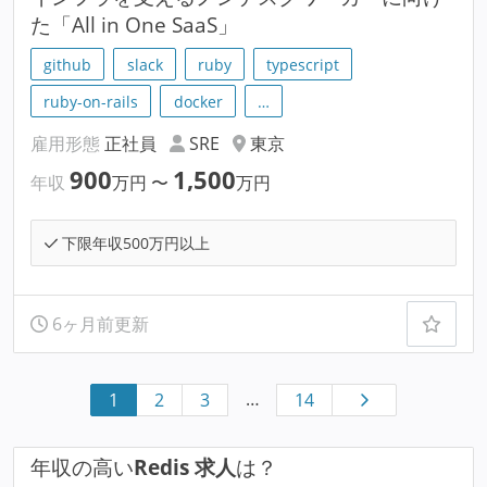
た「All in One SaaS」
github
slack
ruby
typescript
ruby-on-rails
docker
…
雇用形態
正社員
SRE
東京
900
1,500
年収
万円
〜
万円
下限年収500万円以上
6ヶ月前更新
…
1
2
3
14
年収の高い
Redis 求人
は？