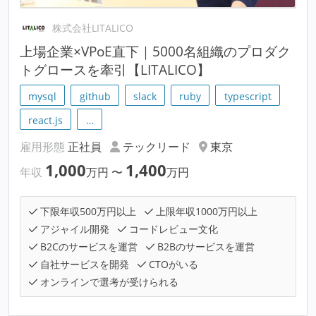
株式会社LITALICO
上場企業×VPoE直下｜5000名組織のプロダク
トグロースを牽引【LITALICO】
mysql
github
slack
ruby
typescript
react.js
…
雇用形態
正社員
テックリード
東京
1,000
1,400
年収
万円
〜
万円
下限年収500万円以上
上限年収1000万円以上
アジャイル開発
コードレビュー文化
B2Cのサービスを運営
B2Bのサービスを運営
自社サービスを開発
CTOがいる
オンラインで選考が受けられる