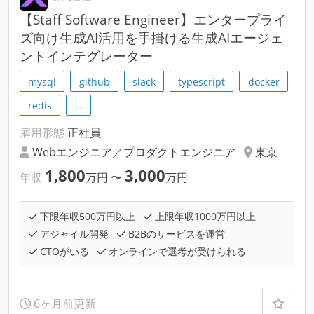
【Staff Software Engineer】エンタープライ
ズ向け生成AI活用を手掛ける生成AIエージェ
ントインテグレーター
mysql
github
slack
typescript
docker
redis
…
雇用形態
正社員
Webエンジニア／プロダクトエンジニア
東京
1,800
3,000
年収
万円
〜
万円
下限年収500万円以上
上限年収1000万円以上
アジャイル開発
B2Bのサービスを運営
CTOがいる
オンラインで選考が受けられる
6ヶ月前更新