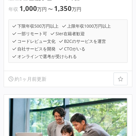
1,000
1,350
年収
万円
〜
万円
下限年収500万円以上
上限年収1000万円以上
一部リモート可
SIer在籍者歓迎
コードレビュー文化
B2Cのサービスを運営
自社サービスを開発
CTOがいる
オンラインで選考が受けられる
約1ヶ月前更新