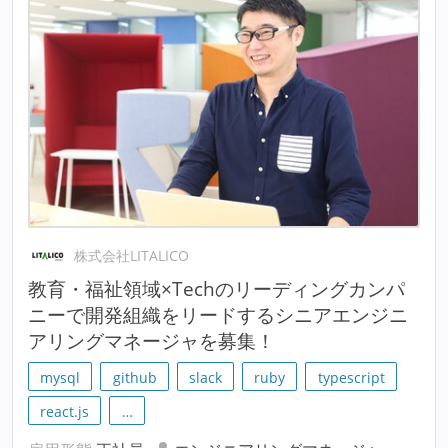
株式会社LITALICO
教育・福祉領域×Techのリーディングカンパ
ニーで開発組織をリードするシニアエンジニ
アリングマネージャを募集！
mysql
github
slack
ruby
typescript
react.js
…