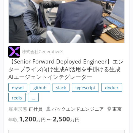
株式会社GenerativeX
【Senior Forward Deployed Engineer】エン
タープライズ向け生成AI活用を手掛ける生成
AIエージェントインテグレーター
mysql
github
slack
typescript
docker
redis
…
雇用形態
正社員
バックエンドエンジニア
東京
1,200
2,500
年収
万円
〜
万円