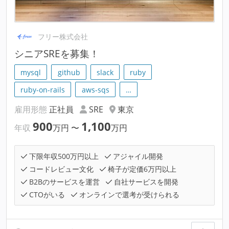
フリー株式会社
シニアSREを募集！
mysql
github
slack
ruby
ruby-on-rails
aws-sqs
…
雇用形態
正社員
SRE
東京
900
1,100
年収
万円
〜
万円
下限年収500万円以上
アジャイル開発
コードレビュー文化
椅子が定価6万円以上
B2Bのサービスを運営
自社サービスを開発
CTOがいる
オンラインで選考が受けられる