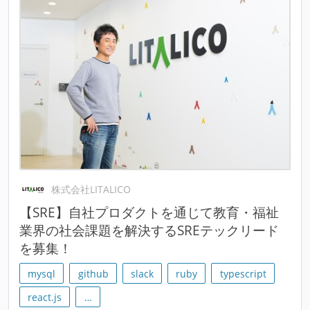
株式会社LITALICO
【SRE】自社プロダクトを通じて教育・福祉
業界の社会課題を解決するSREテックリード
を募集！
mysql
github
slack
ruby
typescript
react.js
…