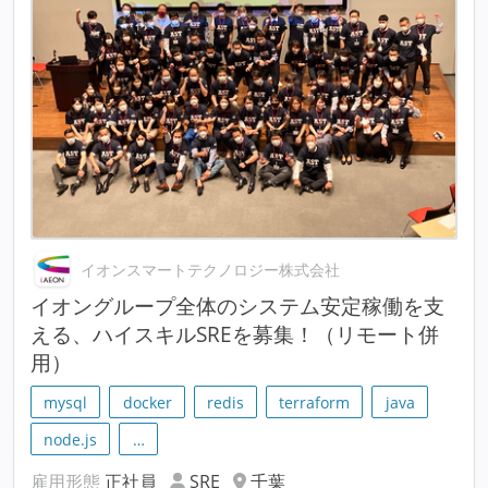
イオンスマートテクノロジー株式会社
イオングループ全体のシステム安定稼働を支
える、ハイスキルSREを募集！（リモート併
用）
mysql
docker
redis
terraform
java
node.js
…
雇用形態
正社員
SRE
千葉