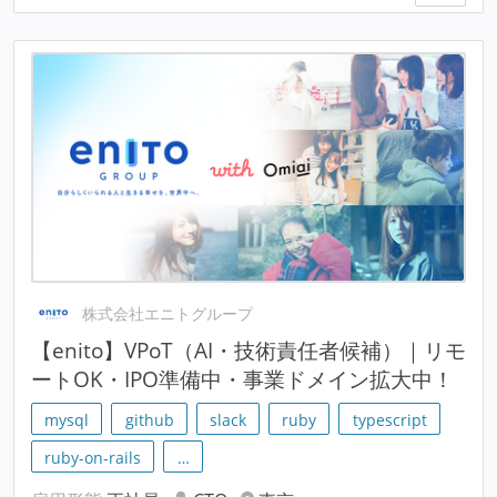
株式会社エニトグループ
【enito】VPoT（AI・技術責任者候補）｜リモ
ートOK・IPO準備中・事業ドメイン拡大中！
mysql
github
slack
ruby
typescript
ruby-on-rails
…