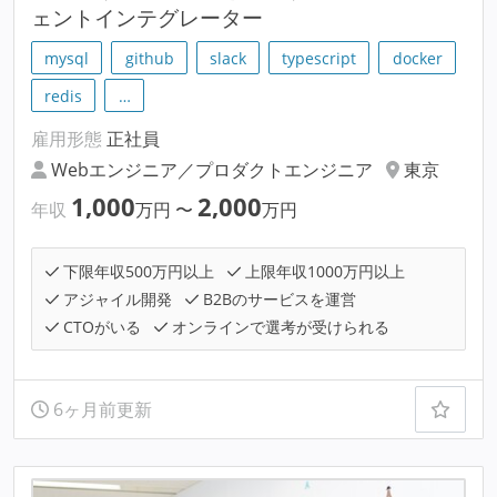
ェントインテグレーター
mysql
github
slack
typescript
docker
redis
…
雇用形態
正社員
Webエンジニア／プロダクトエンジニア
東京
1,000
2,000
年収
万円
〜
万円
下限年収500万円以上
上限年収1000万円以上
アジャイル開発
B2Bのサービスを運営
CTOがいる
オンラインで選考が受けられる
6ヶ月前更新