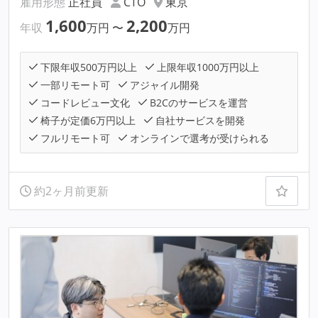
雇用形態
正社員
CTO
東京
1,600
2,200
年収
万円
〜
万円
下限年収500万円以上
上限年収1000万円以上
一部リモート可
アジャイル開発
コードレビュー文化
B2Cのサービスを運営
椅子が定価6万円以上
自社サービスを開発
フルリモート可
オンラインで選考が受けられる
約2ヶ月前更新