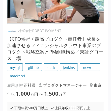
株式会社ROBOT PAYMENT
【CPO候補 / 最高プロダクト責任者】成長を
加速させるフィナンシャルクラウド事業のプ
ロダクト戦略立案とPM組織構築／東証グロー
ス上場
mysql
github
slack
jenkins
newrelic
mackerel
…
雇用形態
正社員
プロダクトマネージャー
東京
1,000
1,500
年収
万円
〜
万円
下限年収500万円以上
上限年収1000万円以上