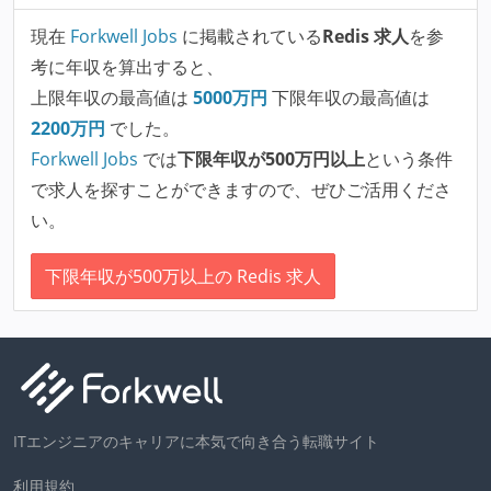
現在
Forkwell Jobs
に掲載されている
Redis 求人
を参
考に年収を算出すると、
上限年収の最高値は
5000
万円
下限年収の最高値は
2200
万円
でした。
Forkwell Jobs
では
下限年収が500万円以上
という条件
で求人を探すことができますので、ぜひご活用くださ
い。
下限年収が500万以上の Redis 求人
ITエンジニアのキャリアに本気で向き合う転職サイト
利用規約