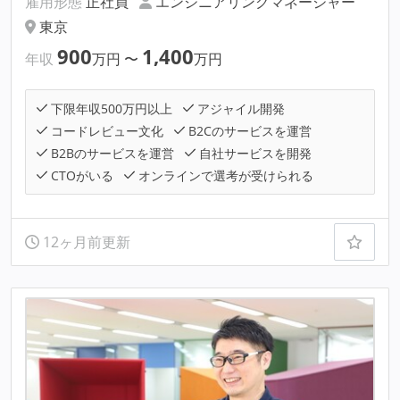
雇用形態
正社員
エンジニアリングマネージャー
東京
900
1,400
年収
万円
〜
万円
下限年収500万円以上
アジャイル開発
コードレビュー文化
B2Cのサービスを運営
B2Bのサービスを運営
自社サービスを開発
CTOがいる
オンラインで選考が受けられる
12ヶ月前更新