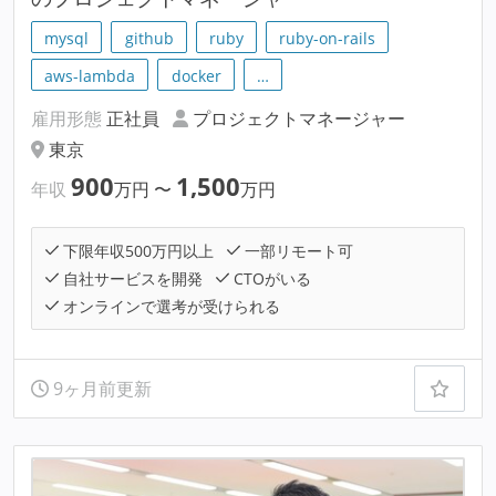
mysql
github
ruby
ruby-on-rails
aws-lambda
docker
…
雇用形態
正社員
プロジェクトマネージャー
東京
900
1,500
年収
万円
〜
万円
下限年収500万円以上
一部リモート可
自社サービスを開発
CTOがいる
オンラインで選考が受けられる
9ヶ月前更新