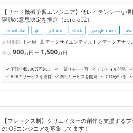
【リード機械学習エンジニア】低レイテンシーな機
駆動の意思決定を推進（zero-e02）
snowflake
git
github
slack
google-meet
aw
雇用形態
正社員
データサイエンティスト／データアナリ
900
1,500
年収
万円
〜
万円
下限年収500万円以上
一部リモート可
アジャイル開発
B2Bのサービスを運営
自社サービスを開発
CTOがいる
【フレックス制】クリエイターの創作を支援するプラ
のiOSエンジニアを募集してます！