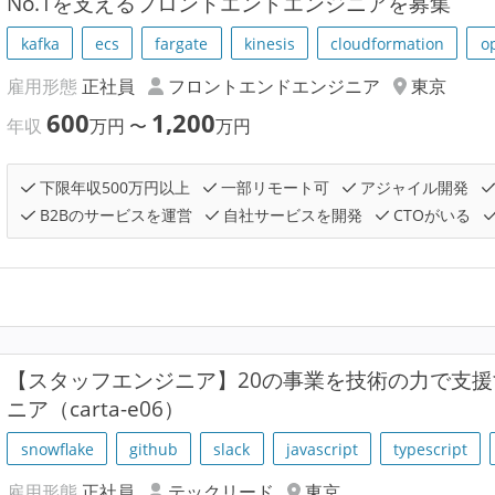
No.1を支えるフロントエンドエンジニアを募集
kafka
ecs
fargate
kinesis
cloudformation
o
雇用形態
正社員
フロントエンドエンジニア
東京
600
1,200
年収
万円
〜
万円
下限年収500万円以上
一部リモート可
アジャイル開発
B2Bのサービスを運営
自社サービスを開発
CTOがいる
【スタッフエンジニア】20の事業を技術の力で支
ニア（carta-e06）
snowflake
github
slack
javascript
typescript
雇用形態
正社員
テックリード
東京