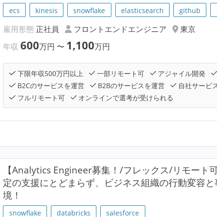
ecs
kinesis
snowflake
elasticsearch
github
雇用形態
正社員
フロントエンドエンジニア
東京
600
1,100
年収
万円
〜
万円
下限年収500万円以上
一部リモート可
アジャイル開発
B2Cのサービスを運営
B2Bのサービスを運営
自社サービ
フルリモート可
オンラインで選考が受けられる
【Analytics Engineer募集！/フレックス/リモート可
定の支援にとどまらず、ビジネス組織の行動変容と
境！
snowflake
databricks
salesforce