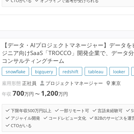
CTOがいる
オンラインで選考が受けられる
【データ・AIプロジェクトマネージャー】データ
ジニア向けSaaS「TROCCO」開発企業で、デー
コンサルティングチーム
snowflake
bigquery
redshift
tableau
looker
雇用形態
正社員
プロジェクトマネージャー
東京
700
1,200
年収
万円
〜
万円
下限年収500万円以上
一部リモート可
言語未経験可
S
アジャイル開発
コードレビュー文化
B2Bのサービスを運
CTOがいる