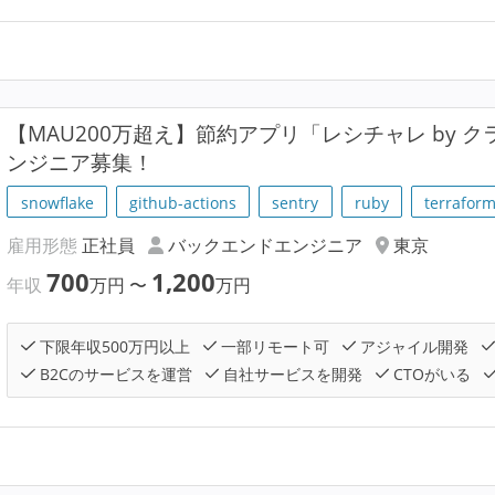
【MAU200万超え】節約アプリ「レシチャレ by 
ンジニア募集！
snowflake
github-actions
sentry
ruby
terrafor
雇用形態
正社員
バックエンドエンジニア
東京
700
1,200
年収
万円
〜
万円
下限年収500万円以上
一部リモート可
アジャイル開発
B2Cのサービスを運営
自社サービスを開発
CTOがいる