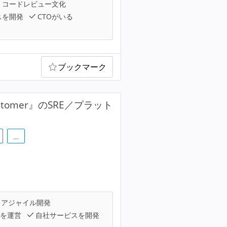
コードレビュー文化
スを開発
CTOがいる
ブックマーク
stomer』のSRE／プラット
…
アジャイル開発
スを運営
自社サービスを開発