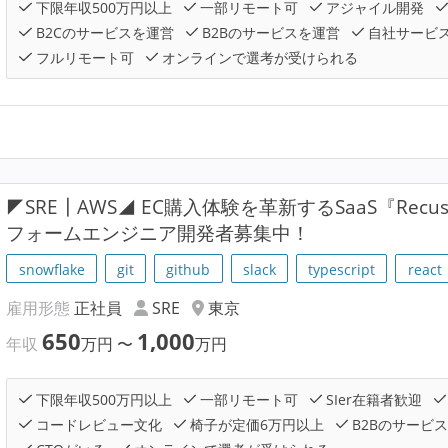
下限年収500万円以上
一部リモート可
アジャイル開発
B2Cのサービスを運営
B2Bのサービスを運営
自社サービ
フルリモート可
オンラインで選考が受けられる
◤SRE┃AWS◢ EC購入体験を革新するSaaS『Recu
フォームエンジニア開発者募集中！
snowflake
git
github
slack
typescript
react
雇用形態
正社員
SRE
東京
650
1,000
年収
万円
〜
万円
下限年収500万円以上
一部リモート可
SIer在籍者歓迎
コードレビュー文化
椅子が定価6万円以上
B2Bのサービ