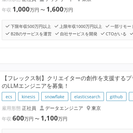
1,000
1,600
年収
万円
〜
万円
下限年収500万円以上
上限年収1000万円以上
一部リモー
B2Bのサービスを運営
自社サービスを開発
CTOがいる
【フレックス制】クリエイターの創作を支援するプラ
のLLMエンジニアを募集！
ecs
kinesis
snowflake
elasticsearch
github
雇用形態
正社員
データエンジニア
東京
600
1,100
年収
万円
〜
万円