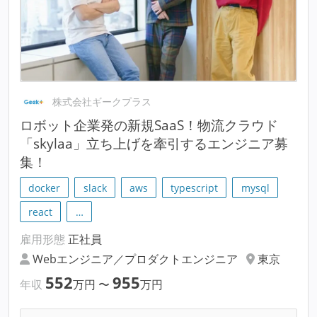
株式会社ギークプラス
ロボット企業発の新規SaaS！物流クラウド
「skylaa」立ち上げを牽引するエンジニア募
集！
docker
slack
aws
typescript
mysql
react
…
雇用形態
正社員
Webエンジニア／プロダクトエンジニア
東京
552
955
年収
万円
〜
万円