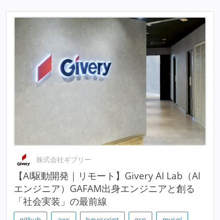
株式会社ギブリー
【AI駆動開発｜リモート】Givery AI Lab（AI
エンジニア）GAFAM出身エンジニアと創る
「社会実装」の最前線
github
aws
typescript
gcp
mysql