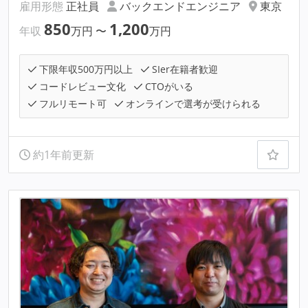
雇用形態
正社員
バックエンドエンジニア
東京
850
1,200
年収
万円
〜
万円
下限年収500万円以上
SIer在籍者歓迎
コードレビュー文化
CTOがいる
フルリモート可
オンラインで選考が受けられる
約1年前更新