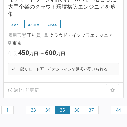
大手企業のクラウド環境構築エンジニアを募
集！
aws
azure
cisco
雇用形態
正社員
クラウド・インフラエンジニア
東京
450
600
年収
万円
〜
万円
一部リモート可
オンラインで選考が受けられる
約1年前更新
…
…
1
33
34
35
36
37
44