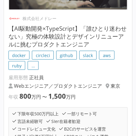
株式会社メドレー
【AI駆動開発×TypeScript】「誰ひとり迷わせ
ない」究極の体験設計とデザインリニューア
ルに挑むプロダクトエンジニア
docker
circleci
github
slack
aws
ruby
…
雇用形態
正社員
Webエンジニア／プロダクトエンジニア
東京
800
1,500
年収
万円
〜
万円
下限年収500万円以上
一部リモート可
言語未経験可
SIer在籍者歓迎
コードレビュー文化
B2Cのサービスを運営