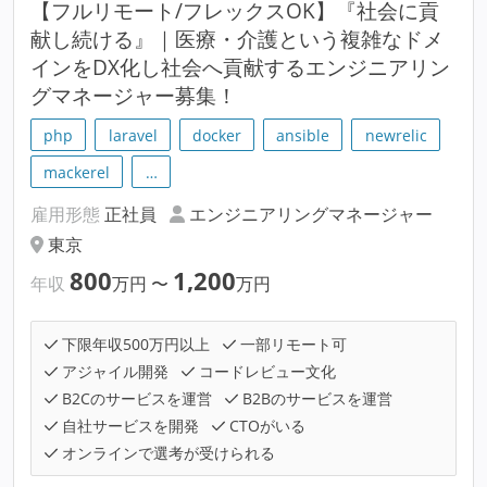
【フルリモート/フレックスOK】『社会に貢
献し続ける』｜医療・介護という複雑なドメ
インをDX化し社会へ貢献するエンジニアリン
グマネージャー募集！
php
laravel
docker
ansible
newrelic
mackerel
…
雇用形態
正社員
エンジニアリングマネージャー
東京
800
1,200
年収
万円
〜
万円
下限年収500万円以上
一部リモート可
アジャイル開発
コードレビュー文化
B2Cのサービスを運営
B2Bのサービスを運営
自社サービスを開発
CTOがいる
オンラインで選考が受けられる