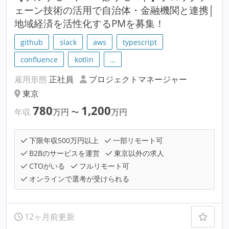
ェーン技術の活用で自治体・金融機関と連携│
地域経済を活性化するPMを募集！
github
slack
aws
typescript
confluence
kotlin
…
雇用形態
正社員
プロジェクトマネージャー
東京
780
1,200
年収
万円
〜
万円
下限年収500万円以上
一部リモート可
B2Bのサービスを運営
東京以外の求人
CTOがいる
フルリモート可
オンラインで選考が受けられる
12ヶ月前更新