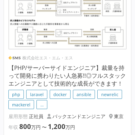
株式会社エス・エム・エス
【PHP/サーバーサイドエンジニア】裁量を持
って開発に携わりたい人急募!!◎フルスタック
エンジニアとして技術的な成長ができます！
php
laravel
docker
ansible
newrelic
mackerel
…
雇用形態
正社員
バックエンドエンジニア
東京
800
1,200
年収
万円
〜
万円