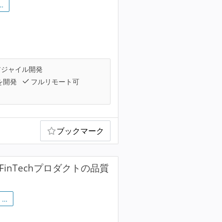
…
ジャイル開発
を開発
フルリモート可
ブックマーク
inTechプロダクトの品質
…