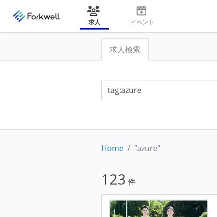
求人
イベント
求人検索
Home
"azure"
123
件