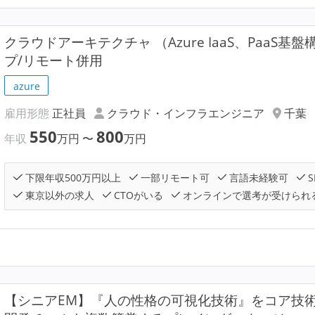
クラウドアーキテクチャ （Azure IaaS、PaaS
プ/リモート併用
azure
雇用形態
正社員
クラウド・インフラエンジニア
千葉
550
800
年収
万円
〜
万円
下限年収500万円以上
一部リモート可
言語未経験可
S
東京以外の求人
CTOがいる
オンラインで選考が受けられ
【シニアEM】『人の性格の可視化技術』をコア技術