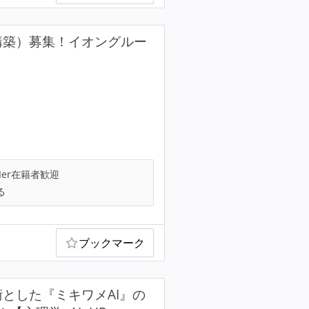
基盤構築）募集！イオングルー
Ier在籍者歓迎
る
ブックマーク
とした『ミキワメAI』の