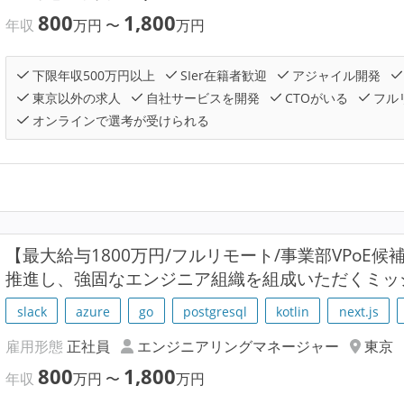
800
1,800
年収
万円
〜
万円
下限年収500万円以上
SIer在籍者歓迎
アジャイル開発
東京以外の求人
自社サービスを開発
CTOがいる
フル
オンラインで選考が受けられる
【最大給与1800万円/フルリモート/事業部VPoE
推進し、強固なエンジニア組織を組成いただくミッ
slack
azure
go
postgresql
kotlin
next.js
雇用形態
正社員
エンジニアリングマネージャー
東京
800
1,800
年収
万円
〜
万円