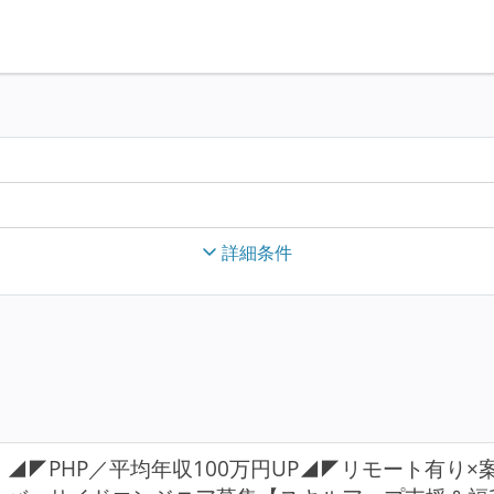
詳細条件
◢◤PHP／平均年収100万円UP◢◤リモート有り