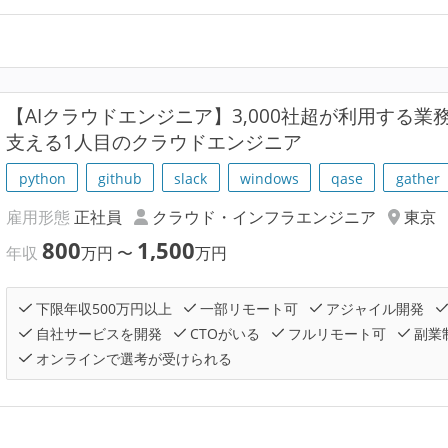
【AIクラウドエンジニア】3,000社超が利用する業
支える1人目のクラウドエンジニア
python
github
slack
windows
qase
gather
雇用形態
正社員
クラウド・インフラエンジニア
東京
800
1,500
年収
万円
〜
万円
下限年収500万円以上
一部リモート可
アジャイル開発
自社サービスを開発
CTOがいる
フルリモート可
副業
オンラインで選考が受けられる