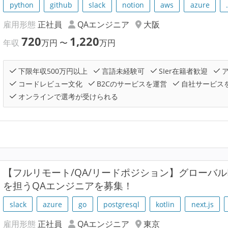
python
github
slack
notion
aws
azure
雇用形態
正社員
QAエンジニア
大阪
720
1,220
年収
万円
〜
万円
下限年収500万円以上
言語未経験可
SIer在籍者歓迎
ア
コードレビュー文化
B2Cのサービスを運営
自社サービス
オンラインで選考が受けられる
【フルリモート/QA/リードポジション】グローバルF
を担うQAエンジニアを募集！
slack
azure
go
postgresql
kotlin
next.js
雇用形態
正社員
QAエンジニア
東京