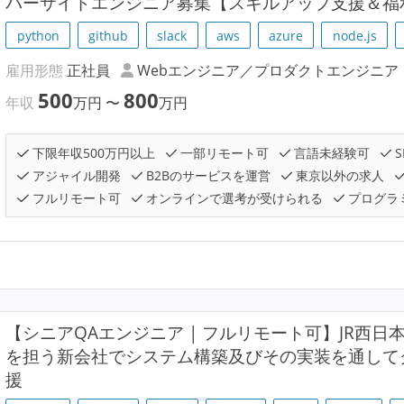
バーサイドエンジニア募集【スキルアップ支援＆福
python
github
slack
aws
azure
node.js
雇用形態
正社員
Webエンジニア／プロダクトエンジニア
500
800
年収
万円
〜
万円
下限年収500万円以上
一部リモート可
言語未経験可
S
アジャイル開発
B2Bのサービスを運営
東京以外の求人
フルリモート可
オンラインで選考が受けられる
プログラ
【シニアQAエンジニア | フルリモート可】JR西
を担う新会社でシステム構築及びその実装を通して
援