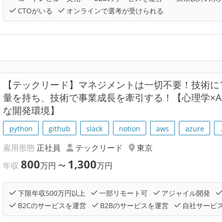
CTOがいる
オンラインで選考が受けられる
【テックリード】マネジメントは一切不要！技術に1
量を持ち、技術で事業成長を牽引する！【心理学×AI×H
な開発環境】
python
github
slack
notion
aws
azure
雇用形態
正社員
テックリード
東京
800
1,300
年収
万円
〜
万円
下限年収500万円以上
一部リモート可
アジャイル開発
B2Cのサービスを運営
B2Bのサービスを運営
自社サービ