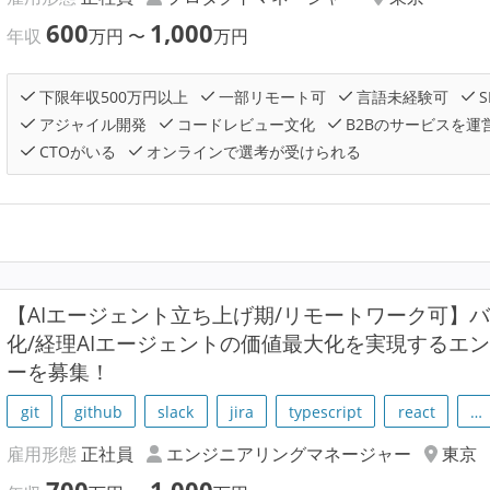
600
1,000
年収
万円
〜
万円
下限年収500万円以上
一部リモート可
言語未経験可
S
アジャイル開発
コードレビュー文化
B2Bのサービスを運
CTOがいる
オンラインで選考が受けられる
【AIエージェント立ち上げ期/リモートワーク可】
化/経理AIエージェントの価値最大化を実現するエ
ーを募集！
git
github
slack
jira
typescript
react
…
雇用形態
正社員
エンジニアリングマネージャー
東京