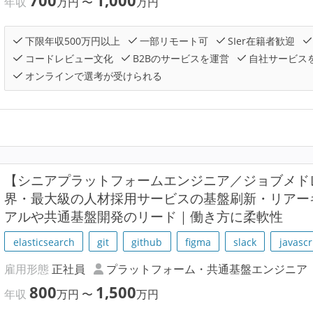
700
1,000
年収
万円
〜
万円
下限年収500万円以上
一部リモート可
SIer在籍者歓迎
コードレビュー文化
B2Bのサービスを運営
自社サービス
オンラインで選考が受けられる
【シニアプラットフォームエンジニア／ジョブメド
界・最大級の人材採用サービスの基盤刷新・リアー
アルや共通基盤開発のリード｜働き方に柔軟性
elasticsearch
git
github
figma
slack
javascr
雇用形態
正社員
プラットフォーム・共通基盤エンジニア
800
1,500
年収
万円
〜
万円