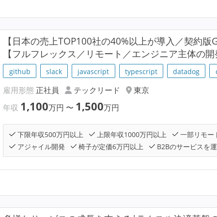
【日本の売上TOP100社の40%以上が導入／契約版G
【フルフレックス／リモート／エンジニア主体の開
github
slack
javascript
typescript
datadog
雇用形態
正社員
テックリード
東京
1,100
1,500
年収
万円
〜
万円
下限年収500万円以上
上限年収1000万円以上
一部リモー
アジャイル開発
椅子が定価6万円以上
B2Bのサービスを