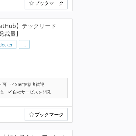
ブックマーク
itHub】テックリード
発裁量】
docker
…
ト可
SIer在籍者歓迎
運営
自社サービスを開発
ブックマーク