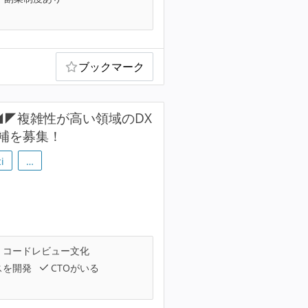
ブックマーク
◢◤複雑性が高い領域のDX
補を募集！
i
…
コードレビュー文化
スを開発
CTOがいる