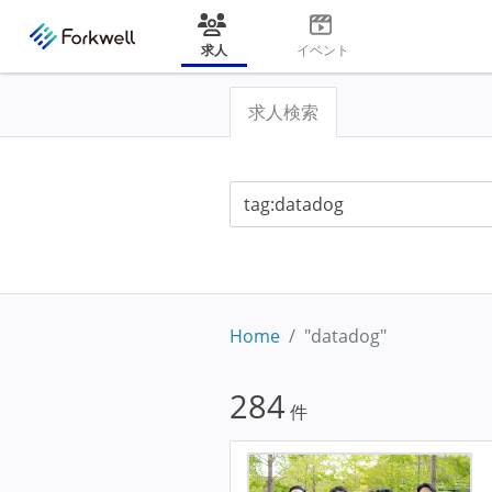
求人
イベント
求人検索
Home
"datadog"
284
件