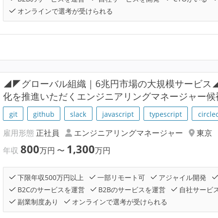
オンラインで選考が受けられる
◢◤グローバル組織｜6兆円市場の大規模サービス
化を推進いただくエンジニアリングマネージャー候
git
github
slack
javascript
typescript
circlec
雇用形態
正社員
エンジニアリングマネージャー
東京
800
1,300
年収
万円
〜
万円
下限年収500万円以上
一部リモート可
アジャイル開発
B2Cのサービスを運営
B2Bのサービスを運営
自社サービ
副業制度あり
オンラインで選考が受けられる