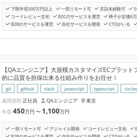
下限年収500万円以上
一部リモート可
言語未経験可
S
コードレビュー文化
B2Cのサービスを運営
椅子が定価6
B2Bのサービスを運営
自社サービスを開発
CTOがいる
【QAエンジニア】大規模カスタマイズECプラット
的に品質を担保出来る仕組み作りをお任せ！
git
github
slack
javascript
typescript
circlec
雇用形態
正社員
QAエンジニア
東京
450
1,100
年収
万円
〜
万円
一部リモート可
アジャイル開発
コードレビュー文化
B2Bのサービスを運営
自社サービスを開発
CTOがいる