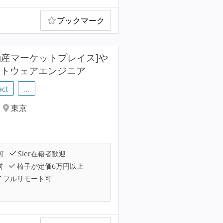
ブックマーク
oC不動産マーケットプレイス]や
ソフトウェアエンジニア
act
…
東京
可
SIer在籍者歓迎
営
椅子が定価6万円以上
フルリモート可