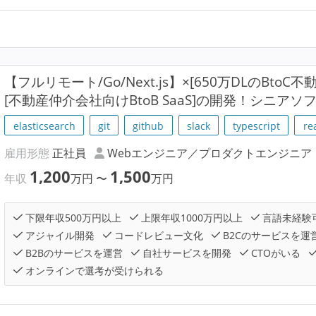
【フルリモート/Go/Next.js】×[650万DLのBt
[不動産仲介会社向けBtoB SaaS]の開発！シニア
elasticsearch
git
github
slack
typescript
re
雇用形態
正社員
Webエンジニア／プロダクトエンジニア
1,200
1,500
年収
万円
〜
万円
下限年収500万円以上
上限年収1000万円以上
言語未経験
アジャイル開発
コードレビュー文化
B2Cのサービスを運
B2Bのサービスを運営
自社サービスを開発
CTOがいる
オンラインで選考が受けられる