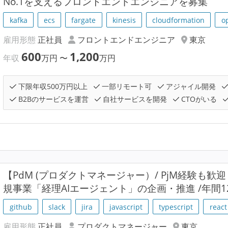
No.1を支えるフロントエンドエンジニアを募集
kafka
ecs
fargate
kinesis
cloudformation
o
雇用形態
正社員
フロントエンドエンジニア
東京
600
1,200
年収
万円
〜
万円
下限年収500万円以上
一部リモート可
アジャイル開発
B2Bのサービスを運営
自社サービスを開発
CTOがいる
【PdM (プロダクトマネージャー）/ PjM経験も歓迎
規事業「経理AIエージェント」の企画・推進 /年間1
github
slack
jira
javascript
typescript
react
雇用形態
正社員
プロダクトマネージャー
東京