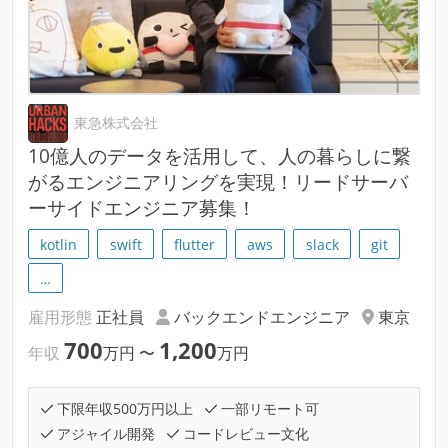
東急株式会社
10億人のデータを活用して、人の暮らしに繋
がるエンジニアリングを実現！リードサーバ
ーサイドエンジニア募集！
kotlin
swift
flutter
aws
slack
git
…
雇用形態
正社員
バックエンドエンジニア
東京
700
1,200
年収
万円
〜
万円
下限年収500万円以上
一部リモート可
アジャイル開発
コードレビュー文化