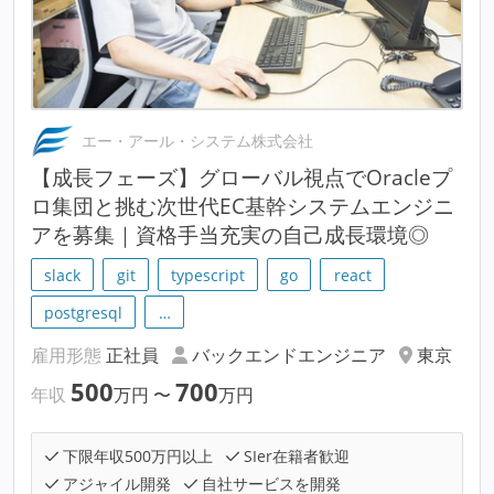
エー・アール・システム株式会社
【成長フェーズ】グローバル視点でOracleプ
ロ集団と挑む次世代EC基幹システムエンジニ
アを募集｜資格手当充実の自己成長環境◎
slack
git
typescript
go
react
postgresql
…
雇用形態
正社員
バックエンドエンジニア
東京
500
700
年収
万円
〜
万円
下限年収500万円以上
SIer在籍者歓迎
アジャイル開発
自社サービスを開発