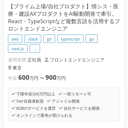
【プライム上場/自社プロダクト】情シス・医
療・建設AXプロダクトをAI駆動開発で牽引。
React・TypeScriptなど複数言語を活用するフ
ロントエンドエンジニア
aws
slack
git
typescript
go
next.js
…
雇用形態
正社員
フロントエンドエンジニア
東京
600
900
年収
万円
〜
万円
下限年収500万円以上
一部リモート可
SIer在籍者歓迎
アジャイル開発
B2Bのサービスを運営
自社サービスを開発
オンラインで選考が受けられる