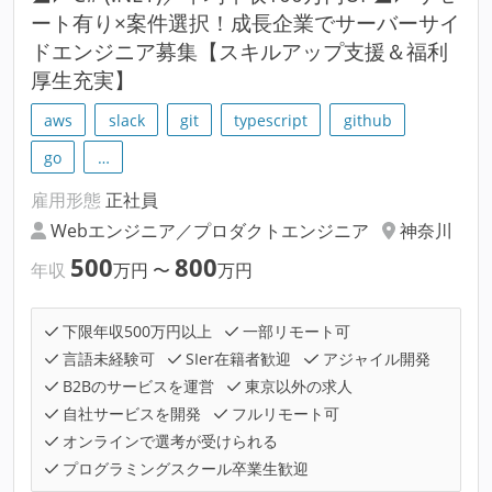
ート有り×案件選択！成長企業でサーバーサイ
ドエンジニア募集【スキルアップ支援＆福利
厚生充実】
aws
slack
git
typescript
github
go
…
雇用形態
正社員
Webエンジニア／プロダクトエンジニア
神奈川
500
800
年収
万円
〜
万円
下限年収500万円以上
一部リモート可
言語未経験可
SIer在籍者歓迎
アジャイル開発
B2Bのサービスを運営
東京以外の求人
自社サービスを開発
フルリモート可
オンラインで選考が受けられる
プログラミングスクール卒業生歓迎