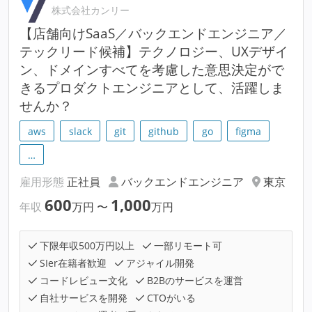
株式会社カンリー
【店舗向けSaaS／バックエンドエンジニア／
テックリード候補】テクノロジー、UXデザイ
ン、ドメインすべてを考慮した意思決定がで
きるプロダクトエンジニアとして、活躍しま
せんか？
aws
slack
git
github
go
figma
…
雇用形態
正社員
バックエンドエンジニア
東京
600
1,000
年収
万円
〜
万円
下限年収500万円以上
一部リモート可
SIer在籍者歓迎
アジャイル開発
コードレビュー文化
B2Bのサービスを運営
自社サービスを開発
CTOがいる