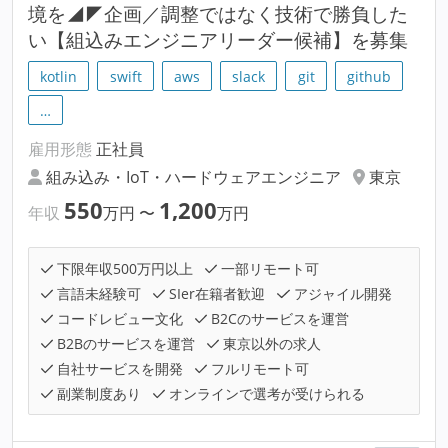
境を◢◤企画／調整ではなく技術で勝負した
い【組込みエンジニアリーダー候補】を募集
kotlin
swift
aws
slack
git
github
…
雇用形態
正社員
組み込み・IoT・ハードウェアエンジニア
東京
550
1,200
年収
万円
〜
万円
下限年収500万円以上
一部リモート可
言語未経験可
SIer在籍者歓迎
アジャイル開発
コードレビュー文化
B2Cのサービスを運営
B2Bのサービスを運営
東京以外の求人
自社サービスを開発
フルリモート可
副業制度あり
オンラインで選考が受けられる