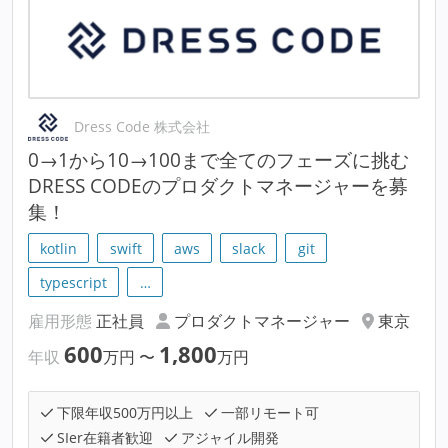
Dress Code 株式会社
0→1から10→100まで全てのフェーズに挑む
DRESS CODEのプロダクトマネージャーを募
集！
kotlin
swift
aws
slack
git
typescript
…
雇用形態
正社員
プロダクトマネージャー
東京
600
1,800
年収
万円
〜
万円
下限年収500万円以上
一部リモート可
SIer在籍者歓迎
アジャイル開発