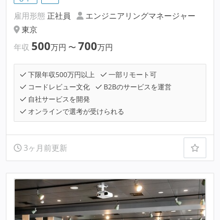
雇用形態
正社員
エンジニアリングマネージャー
東京
500
700
年収
万円
〜
万円
下限年収500万円以上
一部リモート可
コードレビュー文化
B2Bのサービスを運営
自社サービスを開発
オンラインで選考が受けられる
3ヶ月前更新