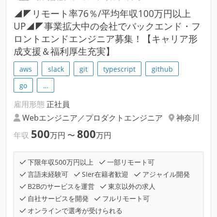
◢◤リモート率76％/平均年収100万円以上
UP◢◤事業拡大中の会社でバックエンド・フ
ロントエンドエンジニア募集！【キャリア形
成支援＆福利厚生充実】
aws
slack
git
typescript
github
go
…
雇用形態
正社員
Webエンジニア／プロダクトエンジニア
神奈川
500
800
年収
万円
〜
万円
下限年収500万円以上
一部リモート可
言語未経験可
SIer在籍者歓迎
アジャイル開発
B2Bのサービスを運営
東京以外の求人
自社サービスを開発
フルリモート可
オンラインで選考が受けられる