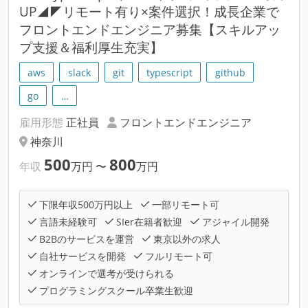
UP◢◤リモート有り×案件選択！成長企業で
フロントエンドエンジニア募集【スキルアッ
プ支援＆福利厚生充実】
aws
slack
git
typescript
github
go
…
雇用形態
正社員
フロントエンドエンジニア
神奈川
500
800
年収
万円
〜
万円
下限年収500万円以上
一部リモート可
言語未経験可
SIer在籍者歓迎
アジャイル開発
B2Bのサービスを運営
東京以外の求人
自社サービスを開発
フルリモート可
オンラインで選考が受けられる
プログラミングスクール卒業生歓迎