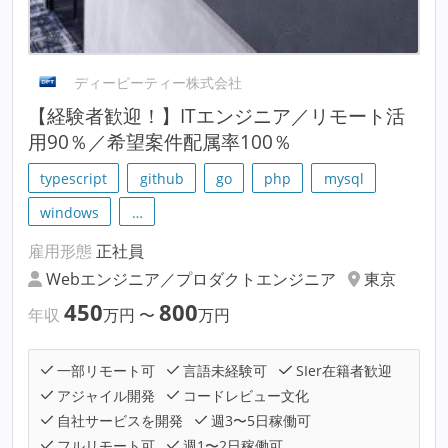
ディーピーティー株式会社
【経験者歓迎！】ITエンジニア／リモート活
用90％／希望案件配属率100％
typescript
github
go
php
mysql
windows
…
雇用形態
正社員
Webエンジニア／プロダクトエンジニア
東京
450
800
年収
万円
〜
万円
一部リモート可
言語未経験可
SIer在籍者歓迎
アジャイル開発
コードレビュー文化
自社サービスを開発
週3〜5日稼働可
フルリモート可
週1〜2日稼働可