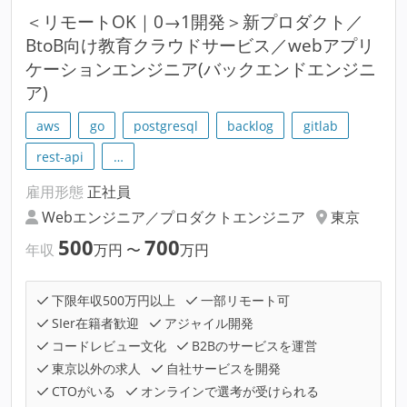
＜リモートOK｜0→1開発＞新プロダクト／
BtoB向け教育クラウドサービス／webアプリ
ケーションエンジニア(バックエンドエンジニ
ア)
aws
go
postgresql
backlog
gitlab
rest-api
…
雇用形態
正社員
Webエンジニア／プロダクトエンジニア
東京
500
700
年収
万円
〜
万円
下限年収500万円以上
一部リモート可
SIer在籍者歓迎
アジャイル開発
コードレビュー文化
B2Bのサービスを運営
東京以外の求人
自社サービスを開発
CTOがいる
オンラインで選考が受けられる