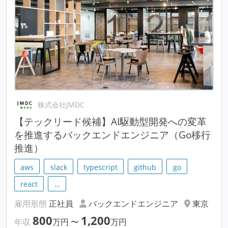
株式会社JMDC
【テックリード候補】AI駆動型開発への変革
を推進するバックエンドエンジニア（Go移行
推進）
aws
slack
typescript
github
go
react
…
雇用形態
正社員
バックエンドエンジニア
東京
800
1,200
年収
万円
〜
万円