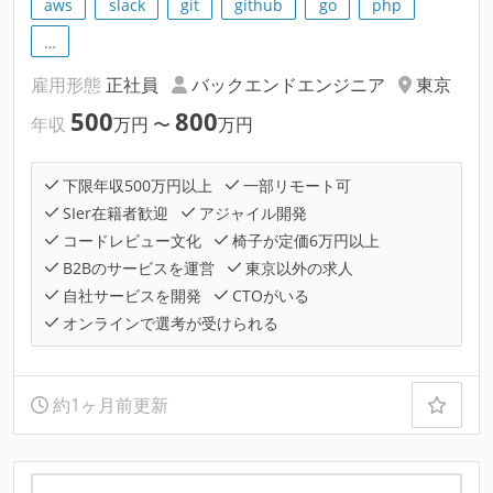
aws
slack
git
github
go
php
…
雇用形態
正社員
バックエンドエンジニア
東京
500
800
年収
万円
〜
万円
下限年収500万円以上
一部リモート可
SIer在籍者歓迎
アジャイル開発
コードレビュー文化
椅子が定価6万円以上
B2Bのサービスを運営
東京以外の求人
自社サービスを開発
CTOがいる
オンラインで選考が受けられる
約1ヶ月前更新