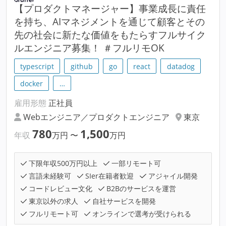
【プロダクトマネージャー】事業成長に責任
を持ち、AIマネジメントを通じて顧客とその
先の社会に新たな価値をもたらすフルサイク
ルエンジニア募集！ ＃フルリモOK
typescript
github
go
react
datadog
docker
…
雇用形態
正社員
Webエンジニア／プロダクトエンジニア
東京
780
1,500
年収
万円
〜
万円
下限年収500万円以上
一部リモート可
言語未経験可
SIer在籍者歓迎
アジャイル開発
コードレビュー文化
B2Bのサービスを運営
東京以外の求人
自社サービスを開発
フルリモート可
オンラインで選考が受けられる