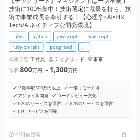
【テックリード】マネジメントは一切不要！
技術に100%集中！技術選定に裁量を持ち、技
術で事業成長を牽引する！【心理学×AI×HR
Tech/AIネイティブな開発環境】
ruby
python
javascript
typescript
ruby-on-rails
postgresql
…
雇用形態
正社員
テックリード
東京
800
1,300
年収
万円
〜
万円
下限年収500万円以上
一部リモート可
アジャイル開発
コードレビュー文化
B2Cのサービスを運営
B2Bのサービスを運営
自社サービスを開発
23日前更新