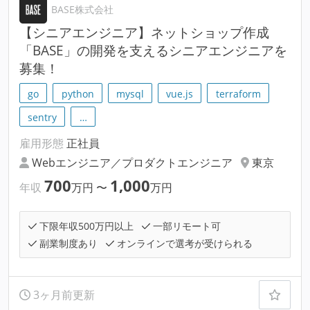
BASE株式会社
【シニアエンジニア】ネットショップ作成
「BASE」の開発を支えるシニアエンジニアを
募集！
go
python
mysql
vue.js
terraform
sentry
…
雇用形態
正社員
Webエンジニア／プロダクトエンジニア
東京
700
1,000
年収
万円
〜
万円
下限年収500万円以上
一部リモート可
副業制度あり
オンラインで選考が受けられる
3ヶ月前更新