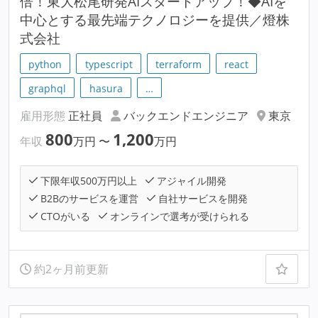
倍！東大松尾研発AIスタートアップ！◆AIを
中心とする最先端テクノロジーを提供／燈株
式会社
python
typescript
terraform
react
graphql
hasura
…
雇用形態
正社員
バックエンドエンジニア
東京
800
1,200
年収
万円
〜
万円
下限年収500万円以上
アジャイル開発
B2Bのサービスを運営
自社サービスを開発
CTOがいる
オンラインで選考が受けられる
約2ヶ月前更新