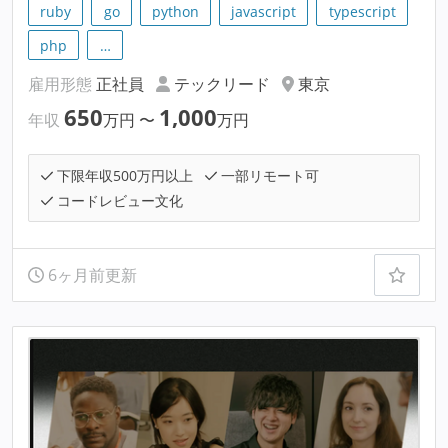
ruby
go
python
javascript
typescript
php
…
雇用形態
正社員
テックリード
東京
650
1,000
年収
万円
〜
万円
下限年収500万円以上
一部リモート可
コードレビュー文化
6ヶ月前更新