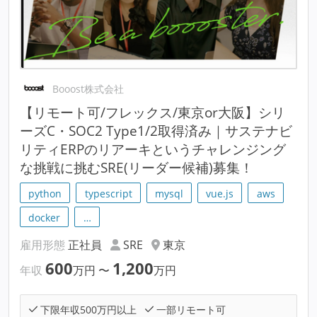
Booost株式会社
【リモート可/フレックス/東京or大阪】シリ
ーズC・SOC2 Type1/2取得済み｜サステナビ
リティERPのリアーキというチャレンジング
な挑戦に挑むSRE(リーダー候補)募集！
python
typescript
mysql
vue.js
aws
docker
…
雇用形態
正社員
SRE
東京
600
1,200
年収
万円
〜
万円
下限年収500万円以上
一部リモート可