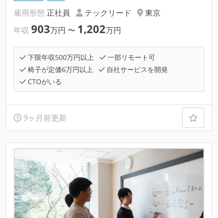
雇用形態
正社員
テックリード
東京
903
1,202
年収
万円
〜
万円
下限年収500万円以上
一部リモート可
椅子が定価6万円以上
自社サービスを開発
CTOがいる
9ヶ月前更新