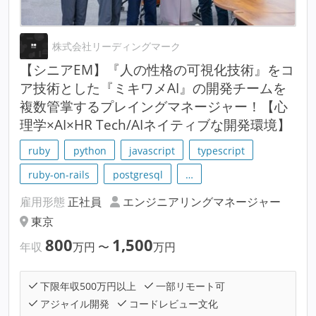
株式会社リーディングマーク
【シニアEM】『人の性格の可視化技術』をコ
ア技術とした『ミキワメAI』の開発チームを
複数管掌するプレイングマネージャー！【心
理学×AI×HR Tech/AIネイティブな開発環境】
ruby
python
javascript
typescript
ruby-on-rails
postgresql
…
雇用形態
正社員
エンジニアリングマネージャー
東京
800
1,500
年収
万円
〜
万円
下限年収500万円以上
一部リモート可
アジャイル開発
コードレビュー文化