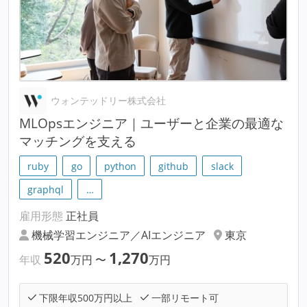
ウォンテッドリー株式会社
MLOpsエンジニア｜ユーザーと企業の最適な
マッチングを支える
ruby
go
python
github
slack
graphql
…
雇用形態
正社員
機械学習エンジニア／AIエンジニア
東京
520
1,270
年収
万円
〜
万円
下限年収500万円以上
一部リモート可