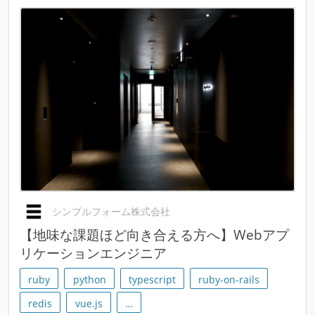
シンプルフォーム株式会社
【地味な課題ほど向き合える方へ】Webアプ
リケーションエンジニア
ruby
python
typescript
ruby-on-rails
redis
vue.js
…