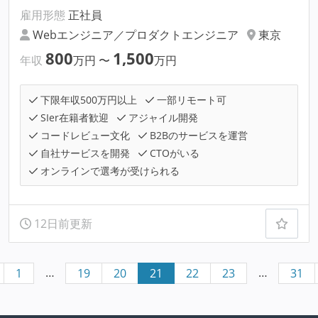
雇用形態
正社員
Webエンジニア／プロダクトエンジニア
東京
800
1,500
年収
万円
〜
万円
下限年収500万円以上
一部リモート可
SIer在籍者歓迎
アジャイル開発
コードレビュー文化
B2Bのサービスを運営
自社サービスを開発
CTOがいる
オンラインで選考が受けられる
12日前更新
…
…
1
19
20
21
22
23
31