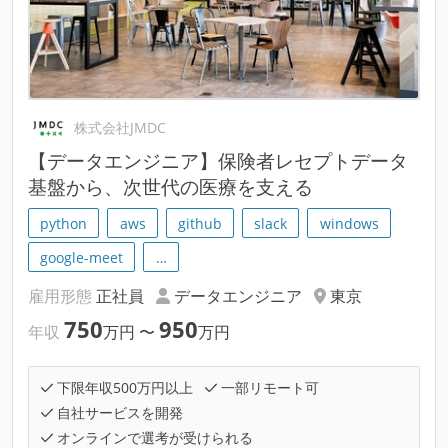
株式会社JMDC
【データエンジニア】保険者レセプトデータ
基盤から、次世代の医療を支える
python
aws
github
slack
windows
google-meet
…
雇用形態
正社員
データエンジニア
東京
750
950
年収
万円
〜
万円
下限年収500万円以上
一部リモート可
自社サービスを開発
オンラインで選考が受けられる