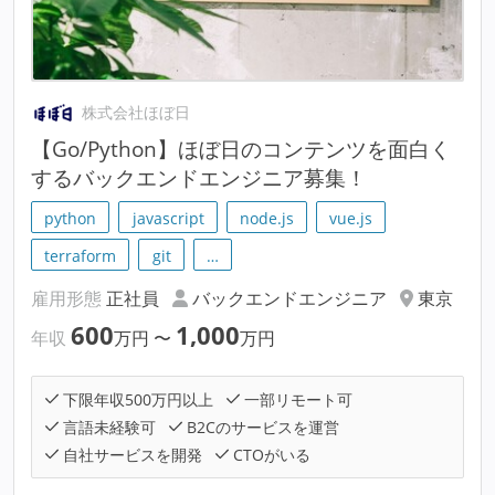
株式会社ほぼ日
【Go/Python】ほぼ日のコンテンツを面白く
するバックエンドエンジニア募集！
python
javascript
node.js
vue.js
terraform
git
…
雇用形態
正社員
バックエンドエンジニア
東京
600
1,000
年収
万円
〜
万円
下限年収500万円以上
一部リモート可
言語未経験可
B2Cのサービスを運営
自社サービスを開発
CTOがいる