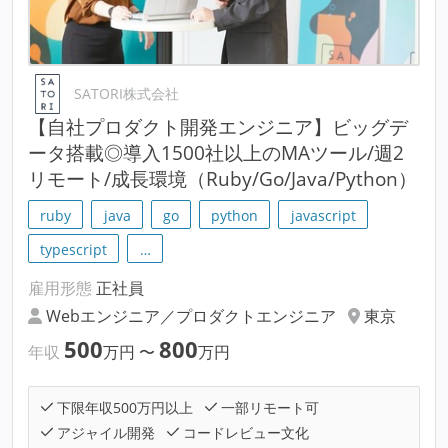
SATORI株式会社
【自社プロダクト開発エンジニア】ビッグデ
ータ搭載◎導入1500社以上のMAツール/週2
リモート/成長環境（Ruby/Go/Java/Python）
ruby
java
go
python
javascript
typescript
…
雇用形態
正社員
Webエンジニア／プロダクトエンジニア
東京
500
800
年収
万円
〜
万円
下限年収500万円以上
一部リモート可
アジャイル開発
コードレビュー文化