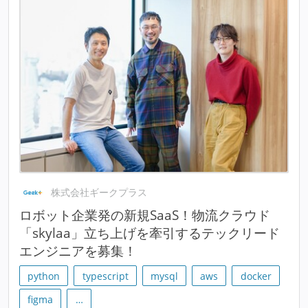
株式会社ギークプラス
ロボット企業発の新規SaaS！物流クラウド
「skylaa」立ち上げを牽引するテックリード
エンジニアを募集！
python
typescript
mysql
aws
docker
figma
…