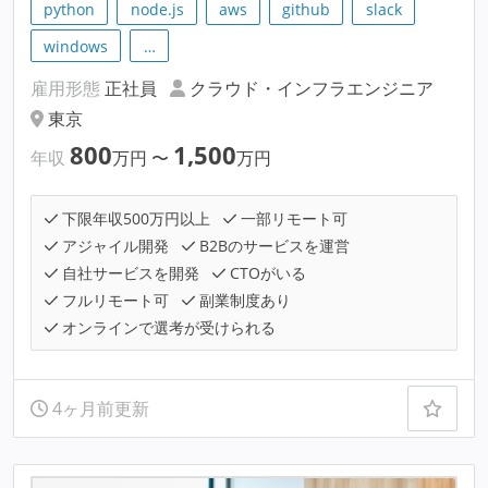
python
node.js
aws
github
slack
windows
…
雇用形態
正社員
クラウド・インフラエンジニア
東京
800
1,500
年収
万円
〜
万円
下限年収500万円以上
一部リモート可
アジャイル開発
B2Bのサービスを運営
自社サービスを開発
CTOがいる
フルリモート可
副業制度あり
オンラインで選考が受けられる
4ヶ月前更新