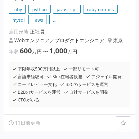
ruby
python
javascript
ruby-on-rails
mysql
aws
…
雇用形態
正社員
Webエンジニア／プロダクトエンジニア
東京
600
1,000
年収
万円
〜
万円
下限年収500万円以上
一部リモート可
言語未経験可
SIer在籍者歓迎
アジャイル開発
コードレビュー文化
B2Cのサービスを運営
B2Bのサービスを運営
自社サービスを開発
CTOがいる
11日前更新