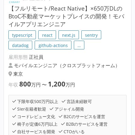
【フルリモート/React Native】×650万DLの
BtoC不動産マーケットプレイスの開発！モバ
イルアプリエンジニア
typescript
react
next.js
sentry
datadog
github-actions
…
雇用形態
正社員
モバイルエンジニア（クロスプラットフォーム）
東京
800
1,200
年収
万円
〜
万円
下限年収500万円以上
言語未経験可
SIer在籍者歓迎
アジャイル開発
コードレビュー文化
B2Cのサービスを運営
椅子が定価6万円以上
B2Bのサービスを運営
自社サービスを開発
CTOがいる