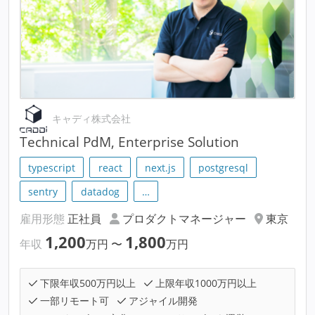
キャディ株式会社
Technical PdM, Enterprise Solution
typescript
react
next.js
postgresql
sentry
datadog
…
雇用形態
正社員
プロダクトマネージャー
東京
1,200
1,800
年収
万円
〜
万円
下限年収500万円以上
上限年収1000万円以上
一部リモート可
アジャイル開発