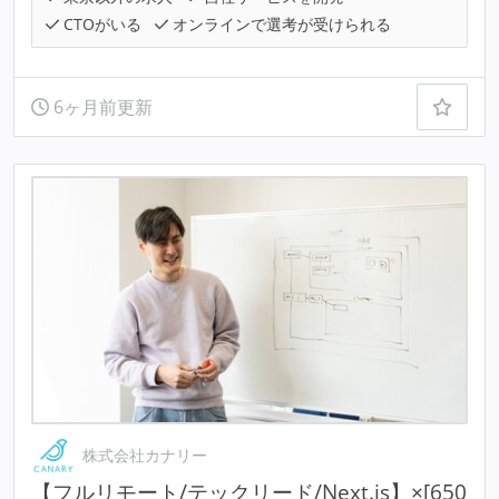
CTOがいる
オンラインで選考が受けられる
6ヶ月前更新
株式会社カナリー
【フルリモート/テックリード/Next.js】×[650