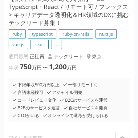
TypeScript・React / リモート可 / フレックス
> キャリアデータ透明化＆HR領域のDXに挑む
テックリード募集！
ruby
typescript
ruby-on-rails
nuxt.js
vue.js
react
…
雇用形態
正社員
テックリード
東京
750
1,200
年収
万円
〜
万円
下限年収500万円以上
一部リモート可
言語未経験可
アジャイル開発
コードレビュー文化
B2Cのサービスを運営
B2Bのサービスを運営
自社サービスを開発
CTOがいる
オンラインで選考が受けられる