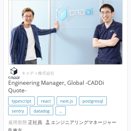
キャディ株式会社
Engineering Manager, Global -CADDi
Quote-
typescript
react
next.js
postgresql
sentry
datadog
…
雇用形態
正社員
エンジニアリングマネージャー
東京