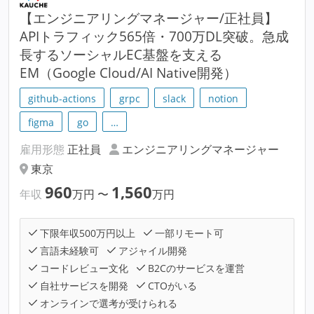
【エンジニアリングマネージャー/正社員】
APIトラフィック565倍・700万DL突破。急成
長するソーシャルEC基盤を支える
EM（Google Cloud/AI Native開発）
github-actions
grpc
slack
notion
figma
go
…
雇用形態
正社員
エンジニアリングマネージャー
東京
960
1,560
年収
万円
〜
万円
下限年収500万円以上
一部リモート可
言語未経験可
アジャイル開発
コードレビュー文化
B2Cのサービスを運営
自社サービスを開発
CTOがいる
オンラインで選考が受けられる