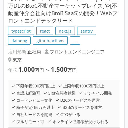
万DLのBtoC不動産マーケットプレイス]や[不
動産仲介会社向けBtoB SaaS]の開発！Webフ
ロントエンドテックリード
typescript
react
next.js
sentry
datadog
github-actions
…
雇用形態
正社員
フロントエンドエンジニア
東京
1,000
1,500
年収
万円
〜
万円
下限年収500万円以上
上限年収1000万円以上
言語未経験可
SIer在籍者歓迎
アジャイル開発
コードレビュー文化
B2Cのサービスを運営
椅子が定価6万円以上
B2Bのサービスを運営
自社サービスを開発
CTOがいる
フルリモート可
オンラインで選考が受けられる