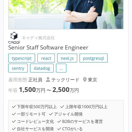
キャディ株式会社
Senior Staff Software Engineer
typescript
react
next.js
postgresql
sentry
datadog
…
雇用形態
正社員
テックリード
東京
1,500
2,500
年収
万円
〜
万円
下限年収500万円以上
上限年収1000万円以上
一部リモート可
アジャイル開発
コードレビュー文化
B2Bのサービスを運営
自社サービスを開発
CTOがいる