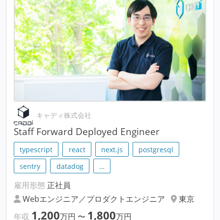
キャディ株式会社
Staff Forward Deployed Engineer
typescript
react
next.js
postgresql
sentry
datadog
…
雇用形態
正社員
Webエンジニア／プロダクトエンジニア
東京
1,200
1,800
年収
万円
〜
万円