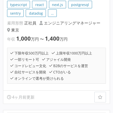
typescript
react
next.js
postgresql
sentry
datadog
…
雇用形態
正社員
エンジニアリングマネージャー
東京
1,000
1,400
年収
万円
〜
万円
下限年収500万円以上
上限年収1000万円以上
一部リモート可
アジャイル開発
コードレビュー文化
B2Bのサービスを運営
自社サービスを開発
CTOがいる
オンラインで選考が受けられる
4ヶ月前更新