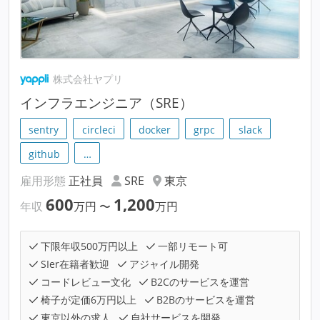
株式会社ヤプリ
インフラエンジニア（SRE）
sentry
circleci
docker
grpc
slack
github
…
雇用形態
正社員
SRE
東京
600
1,200
年収
万円
〜
万円
下限年収500万円以上
一部リモート可
SIer在籍者歓迎
アジャイル開発
コードレビュー文化
B2Cのサービスを運営
椅子が定価6万円以上
B2Bのサービスを運営
東京以外の求人
自社サービスを開発