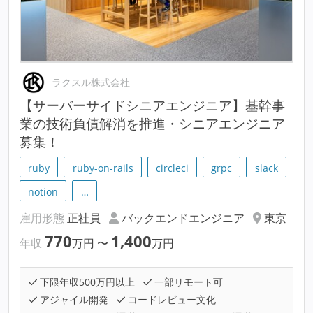
ラクスル株式会社
【サーバーサイドシニアエンジニア】基幹事
業の技術負債解消を推進・シニアエンジニア
募集！
ruby
ruby-on-rails
circleci
grpc
slack
notion
…
雇用形態
正社員
バックエンドエンジニア
東京
770
1,400
年収
万円
〜
万円
下限年収500万円以上
一部リモート可
アジャイル開発
コードレビュー文化