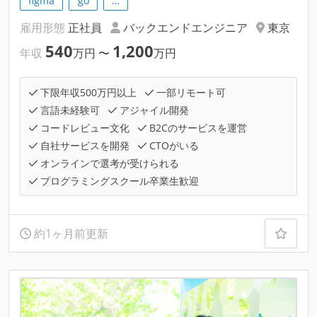
figma
go
…
雇用形態
正社員
バックエンドエンジニア
東京
540
1,200
年収
万円
〜
万円
下限年収500万円以上
一部リモート可
言語未経験可
アジャイル開発
コードレビュー文化
B2Cのサービスを運営
自社サービスを開発
CTOがいる
オンラインで選考が受けられる
プログラミングスクール卒業生歓迎
約1ヶ月前更新