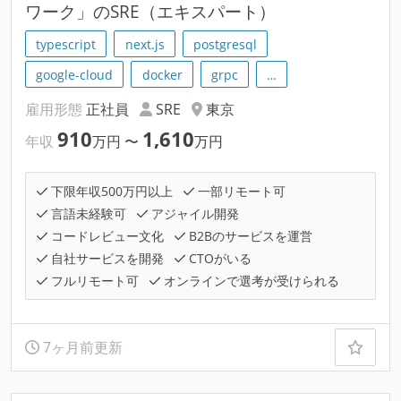
ワーク」のSRE（エキスパート）
typescript
next.js
postgresql
google-cloud
docker
grpc
…
雇用形態
正社員
SRE
東京
910
1,610
年収
万円
〜
万円
下限年収500万円以上
一部リモート可
言語未経験可
アジャイル開発
コードレビュー文化
B2Bのサービスを運営
自社サービスを開発
CTOがいる
フルリモート可
オンラインで選考が受けられる
7ヶ月前更新