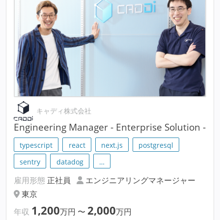
キャディ株式会社
Engineering Manager - Enterprise Solution -
typescript
react
next.js
postgresql
sentry
datadog
…
雇用形態
正社員
エンジニアリングマネージャー
東京
1,200
2,000
年収
万円
〜
万円