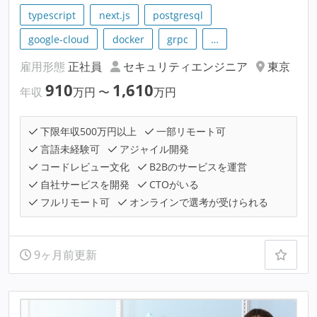
typescript
next.js
postgresql
google-cloud
docker
grpc
…
雇用形態
正社員
セキュリティエンジニア
東京
910
1,610
年収
万円
〜
万円
下限年収500万円以上
一部リモート可
言語未経験可
アジャイル開発
コードレビュー文化
B2Bのサービスを運営
自社サービスを開発
CTOがいる
フルリモート可
オンラインで選考が受けられる
9ヶ月前更新