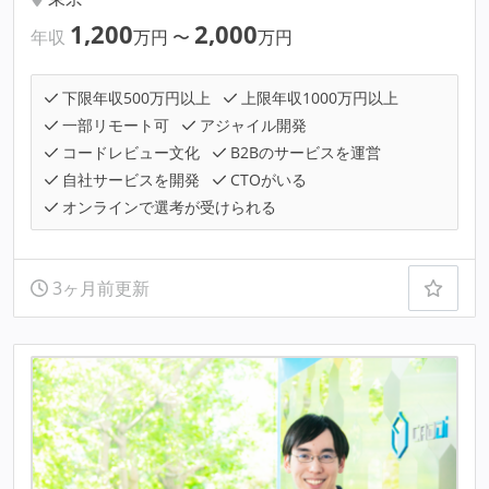
1,200
2,000
年収
万円
〜
万円
下限年収500万円以上
上限年収1000万円以上
一部リモート可
アジャイル開発
コードレビュー文化
B2Bのサービスを運営
自社サービスを開発
CTOがいる
オンラインで選考が受けられる
3ヶ月前更新