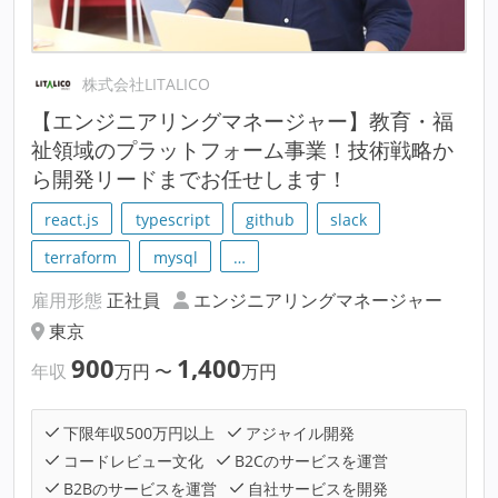
株式会社LITALICO
【エンジニアリングマネージャー】教育・福
祉領域のプラットフォーム事業！技術戦略か
ら開発リードまでお任せします！
react.js
typescript
github
slack
terraform
mysql
…
雇用形態
正社員
エンジニアリングマネージャー
東京
900
1,400
年収
万円
〜
万円
下限年収500万円以上
アジャイル開発
コードレビュー文化
B2Cのサービスを運営
B2Bのサービスを運営
自社サービスを開発