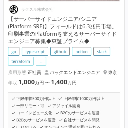
ラクスル株式会社
【サーバーサイドエンジニア/シニア
(Platform SRE)】フィールドは6.3兆円市場。
印刷事業のPlatformを支えるサーバーサイド
エンジニア募集◆東証プライム◆
go
typescript
github
notion
slack
terraform
…
雇用形態
正社員
バックエンドエンジニア
東京
1,000
1,400
年収
万円
〜
万円
下限年収500万円以上
上限年収1000万円以上
一部リモート可
アジャイル開発
コードレビュー文化
B2Cのサービスを運営
B2Bのサービスを運営
自社サービスを開発
CTOがいる
オンラインで選考が受けられる