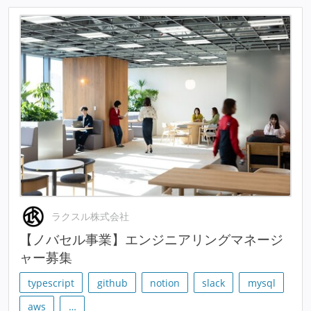
ラクスル株式会社
【ノバセル事業】エンジニアリングマネージ
ャー募集
typescript
github
notion
slack
mysql
aws
…