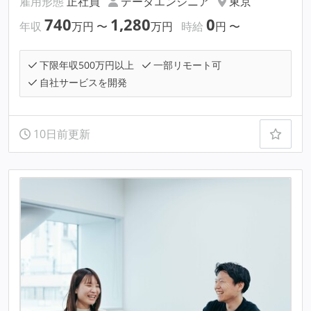
雇用形態
正社員
データエンジニア
東京
740
1,280
0
年収
万円
〜
万円
時給
円
〜
下限年収500万円以上
一部リモート可
自社サービスを開発
10日前更新