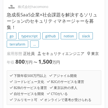
株式会社hacomono
急成長SaaS企業×社会課題を解決するソリュ
ーションのセキュリティマネージャーを募
集！
go
typescript
github
notion
slack
terraform
…
雇用形態
正社員
セキュリティエンジニア
東京
800
1,500
年収
万円
〜
万円
下限年収500万円以上
アジャイル開発
コードレビュー文化
B2Cのサービスを運営
B2Bのサービスを運営
東京以外の求人
自社サービスを開発
CTOがいる
フルリモート可
オンラインで選考が受けられる