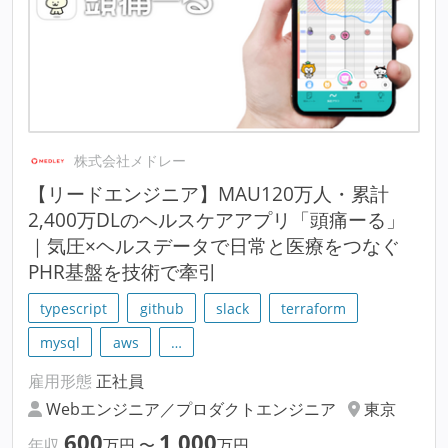
株式会社メドレー
【リードエンジニア】MAU120万人・累計
2,400万DLのヘルスケアアプリ「頭痛ーる」
｜気圧×ヘルスデータで日常と医療をつなぐ
PHR基盤を技術で牽引
typescript
github
slack
terraform
mysql
aws
…
雇用形態
正社員
Webエンジニア／プロダクトエンジニア
東京
600
1,000
年収
万円
〜
万円