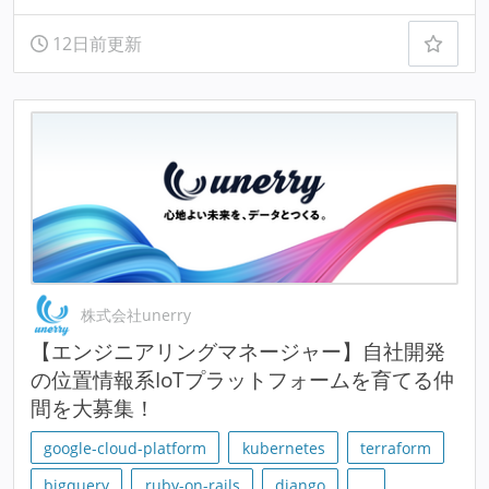
12日前更新
株式会社unerry
【エンジニアリングマネージャー】自社開発
の位置情報系IoTプラットフォームを育てる仲
間を大募集！
google-cloud-platform
kubernetes
terraform
bigquery
ruby-on-rails
django
…