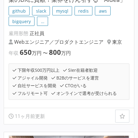
github
slack
mysql
redis
aws
bigquery
…
雇用形態
正社員
Webエンジニア／プロダクトエンジニア
東京
650
800
年収
万円
〜
万円
下限年収500万円以上
SIer在籍者歓迎
アジャイル開発
B2Bのサービスを運営
自社サービスを開発
CTOがいる
フルリモート可
オンラインで選考が受けられる
11ヶ月前更新