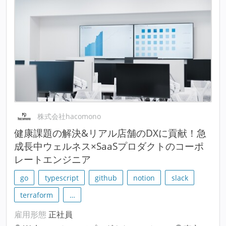
株式会社hacomono
健康課題の解決&リアル店舗のDXに貢献！急
成長中ウェルネス×SaaSプロダクトのコーポ
レートエンジニア
go
typescript
github
notion
slack
terraform
…
雇用形態
正社員