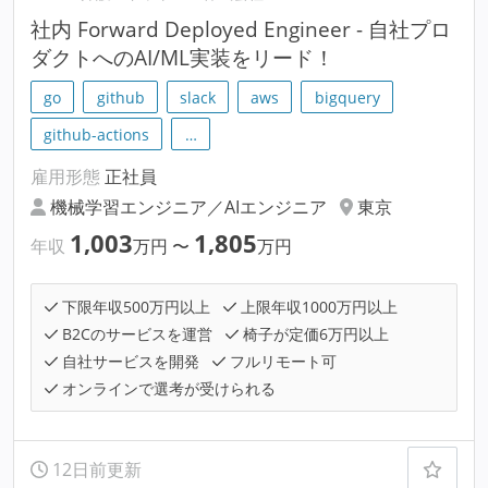
社内 Forward Deployed Engineer - 自社プロ
ダクトへのAI/ML実装をリード！
go
github
slack
aws
bigquery
github-actions
…
雇用形態
正社員
機械学習エンジニア／AIエンジニア
東京
1,003
1,805
年収
万円
〜
万円
下限年収500万円以上
上限年収1000万円以上
B2Cのサービスを運営
椅子が定価6万円以上
自社サービスを開発
フルリモート可
オンラインで選考が受けられる
12日前更新