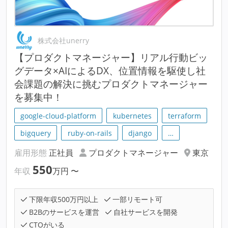
株式会社unerry
【プロダクトマネージャー】リアル行動ビッ
グデータ×AIによるDX、位置情報を駆使し社
会課題の解決に挑むプロダクトマネージャー
を募集中！
google-cloud-platform
kubernetes
terraform
bigquery
ruby-on-rails
django
…
雇用形態
正社員
プロダクトマネージャー
東京
550
年収
万円
〜
下限年収500万円以上
一部リモート可
B2Bのサービスを運営
自社サービスを開発
CTOがいる