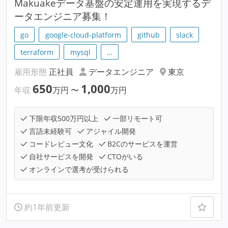
Makuakeデータ基盤の安定運用を実現するデ
ータエンジニア募集！
go
google-cloud-platform
github
slack
terraform
mysql
…
雇用形態
正社員
データエンジニア
東京
650
1,000
年収
万円
〜
万円
下限年収500万円以上
一部リモート可
言語未経験可
アジャイル開発
コードレビュー文化
B2Cのサービスを運営
自社サービスを開発
CTOがいる
オンラインで選考が受けられる
約1年前更新