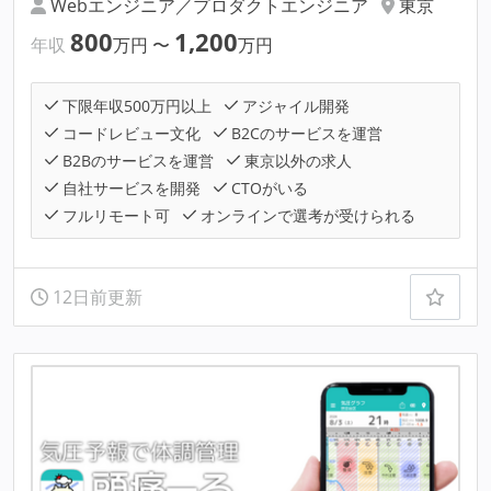
Webエンジニア／プロダクトエンジニア
東京
800
1,200
年収
万円
〜
万円
下限年収500万円以上
アジャイル開発
コードレビュー文化
B2Cのサービスを運営
B2Bのサービスを運営
東京以外の求人
自社サービスを開発
CTOがいる
フルリモート可
オンラインで選考が受けられる
12日前更新