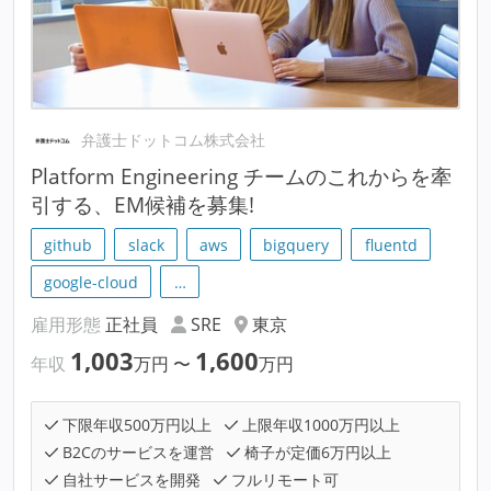
弁護士ドットコム株式会社
Platform Engineering チームのこれからを牽
引する、EM候補を募集!
github
slack
aws
bigquery
fluentd
google-cloud
…
雇用形態
正社員
SRE
東京
1,003
1,600
年収
万円
〜
万円
下限年収500万円以上
上限年収1000万円以上
B2Cのサービスを運営
椅子が定価6万円以上
自社サービスを開発
フルリモート可