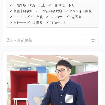
下限年収500万円以上
一部リモート可
言語未経験可
SIer在籍者歓迎
アジャイル開発
コードレビュー文化
B2Bのサービスを運営
自社サービスを開発
CTOがいる
8ヶ月前更新