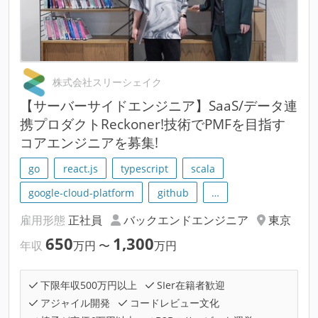
株式会社スリーシェイク
【サーバーサイドエンジニア】SaaS/データ連
携プロダクトReckoner!技術でPMFを目指す
コアエンジニアを募集!
go
react.js
typescript
scala
google-cloud-platform
github
…
雇用形態
正社員
バックエンドエンジニア
東京
650
1,300
年収
万円
〜
万円
下限年収500万円以上
SIer在籍者歓迎
アジャイル開発
コードレビュー文化