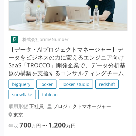
株式会社primeNumber
【データ・AIプロジェクトマネージャー】デ
ータをビジネスの力に変えるエンジニア向け
SaaS「TROCCO」開発企業で、データ分析基
盤の構築を支援するコンサルティングチーム
bigquery
looker
looker-studio
redshift
snowflake
tableau
雇用形態
正社員
プロジェクトマネージャー
東京
700
1,200
年収
万円
〜
万円