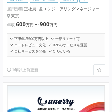
雇用形態
正社員
エンジニアリングマネージャー
東京
600
900
年収
万円
〜
万円
下限年収500万円以上
一部リモート可
コードレビュー文化
B2Bのサービスを運営
自社サービスを開発
CTOがいる
1年以上前更新