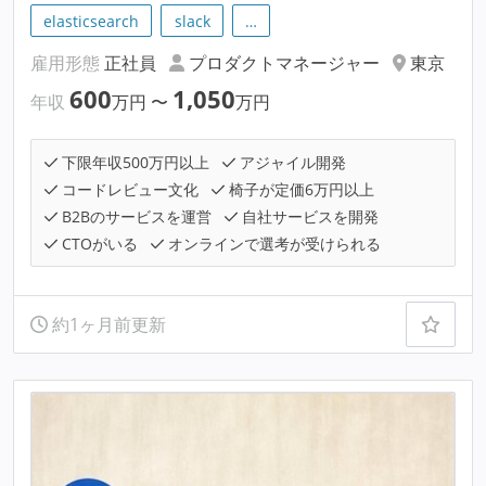
elasticsearch
slack
…
雇用形態
正社員
プロダクトマネージャー
東京
600
1,050
年収
万円
〜
万円
下限年収500万円以上
アジャイル開発
コードレビュー文化
椅子が定価6万円以上
B2Bのサービスを運営
自社サービスを開発
CTOがいる
オンラインで選考が受けられる
約1ヶ月前更新