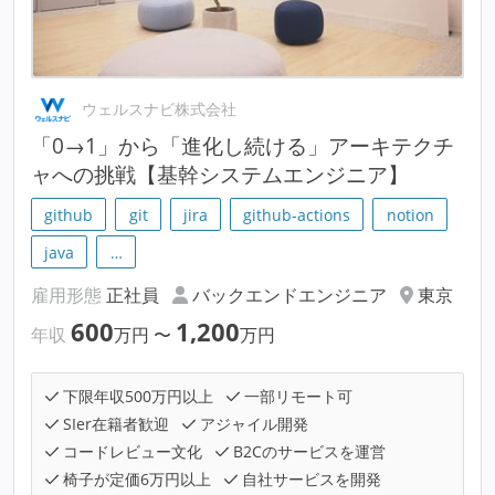
ウェルスナビ株式会社
「0→1」から「進化し続ける」アーキテクチ
ャへの挑戦【基幹システムエンジニア】
github
git
jira
github-actions
notion
java
…
雇用形態
正社員
バックエンドエンジニア
東京
600
1,200
年収
万円
〜
万円
下限年収500万円以上
一部リモート可
SIer在籍者歓迎
アジャイル開発
コードレビュー文化
B2Cのサービスを運営
椅子が定価6万円以上
自社サービスを開発