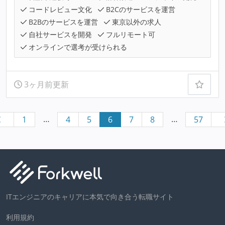
コードレビュー文化
B2Cのサービスを運営
B2Bのサービスを運営
東京以外の求人
自社サービスを開発
フルリモート可
オンラインで選考が受けられる
3ヶ月前更新
…
…
1
4
5
6
7
8
57
ITエンジニアのキャリアに本気で向き合う転職サイト
利用規約