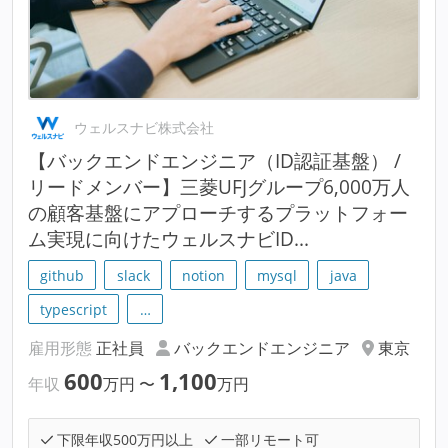
ウェルスナビ株式会社
【バックエンドエンジニア（ID認証基盤） /
リードメンバー】三菱UFJグループ6,000万人
の顧客基盤にアプローチするプラットフォー
ム実現に向けたウェルスナビID...
github
slack
notion
mysql
java
typescript
…
雇用形態
正社員
バックエンドエンジニア
東京
600
1,100
年収
万円
〜
万円
下限年収500万円以上
一部リモート可