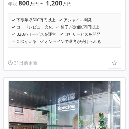
800
1,200
年収
万円
〜
万円
下限年収500万円以上
アジャイル開発
コードレビュー文化
椅子が定価6万円以上
B2Bのサービスを運営
自社サービスを開発
CTOがいる
オンラインで選考が受けられる
21日前更新