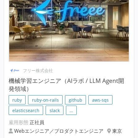
フリー株式会社
機械学習エンジニア（AIラボ / LLM Agent開
発領域）
ruby
ruby-on-rails
github
aws-sqs
elasticsearch
slack
…
雇用形態
正社員
Webエンジニア／プロダクトエンジニア
東京