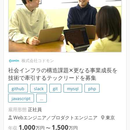
株式会社コドモン
社会インフラの構造課題✕更なる事業成長を
技術で牽引するテックリードを募集
github
slack
git
mysql
php
javascript
…
雇用形態
正社員
Webエンジニア／プロダクトエンジニア
東京
1,000
1,500
年収
万円
〜
万円