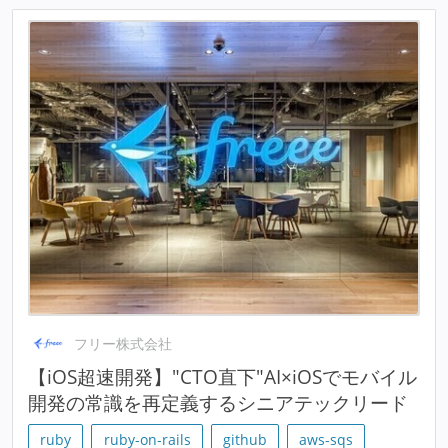
フリー株式会社
【iOS超速開発】"CTO直下"AI×iOSでモバイル
開発の常識を再定義するシニアテックリード
ruby
ruby-on-rails
github
aws-sqs