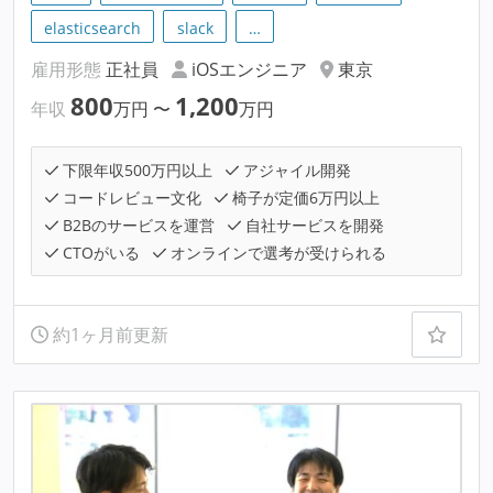
elasticsearch
slack
…
雇用形態
正社員
iOSエンジニア
東京
800
1,200
年収
万円
〜
万円
下限年収500万円以上
アジャイル開発
コードレビュー文化
椅子が定価6万円以上
B2Bのサービスを運営
自社サービスを開発
CTOがいる
オンラインで選考が受けられる
約1ヶ月前更新