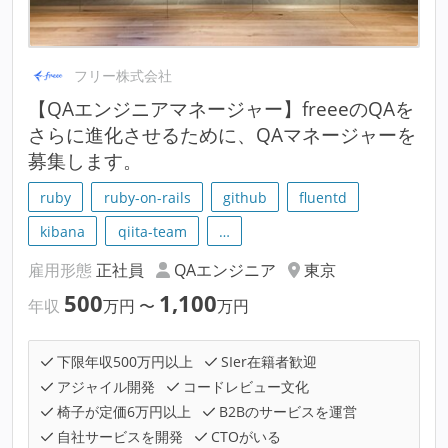
フリー株式会社
【QAエンジニアマネージャー】freeeのQAを
さらに進化させるために、QAマネージャーを
募集します。
ruby
ruby-on-rails
github
fluentd
kibana
qiita-team
…
雇用形態
正社員
QAエンジニア
東京
500
1,100
年収
万円
〜
万円
下限年収500万円以上
SIer在籍者歓迎
アジャイル開発
コードレビュー文化
椅子が定価6万円以上
B2Bのサービスを運営
自社サービスを開発
CTOがいる