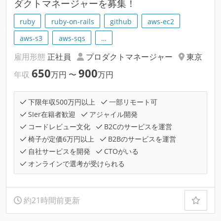
ダクトマネージャーを募集！
ruby
ruby-on-rails
github
aws-ec2
aws-s3
aws-sqs
…
雇用形態
正社員
プロダクトマネージャー
東京
650
900
年収
万円
〜
万円
下限年収500万円以上
一部リモート可
SIer在籍者歓迎
アジャイル開発
コードレビュー文化
B2Cのサービスを運営
椅子が定価6万円以上
B2Bのサービスを運営
自社サービスを開発
CTOがいる
オンラインで選考が受けられる
約21時間前更新