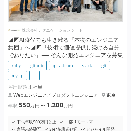
株式会社テクニケーションシード
◢◤AI時代でも生き残る『本物のエンジニア
集団』へ◢◤『技術で価値提供し続ける自分
でありたい』── そんな開発エンジニアを募集
ruby
github
qiita-team
slack
git
mysql
…
雇用形態
正社員
Webエンジニア／プロダクトエンジニア
東京
550
1,200
年収
万円
〜
万円
下限年収500万円以上
一部リモート可
言語未経験可
SIer在籍者歓迎
アジャイル開発