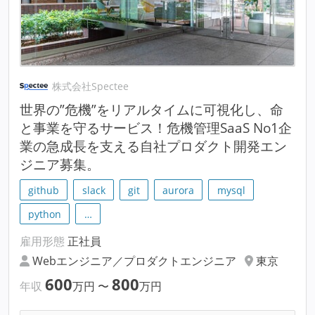
株式会社Spectee
世界の”危機”をリアルタイムに可視化し、命
と事業を守るサービス！危機管理SaaS No1企
業の急成長を支える自社プロダクト開発エン
ジニア募集。
github
slack
git
aurora
mysql
python
…
雇用形態
正社員
Webエンジニア／プロダクトエンジニア
東京
600
800
年収
万円
〜
万円