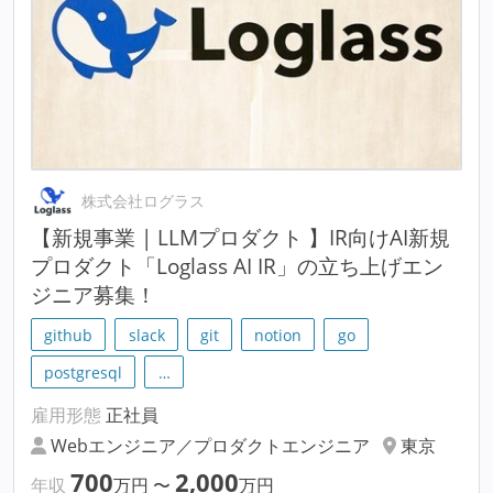
株式会社ログラス
【新規事業 | LLMプロダクト 】IR向けAI新規
プロダクト「Loglass AI IR」の立ち上げエン
ジニア募集！
github
slack
git
notion
go
postgresql
…
雇用形態
正社員
Webエンジニア／プロダクトエンジニア
東京
700
2,000
年収
万円
〜
万円