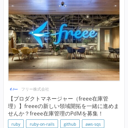
フリー株式会社
【プロダクトマネージャー（freee在庫管
理）】freeeの新しい領域開拓を一緒に進めま
せんか？freee在庫管理のPdMを募集！
ruby
ruby-on-rails
github
aws-sqs