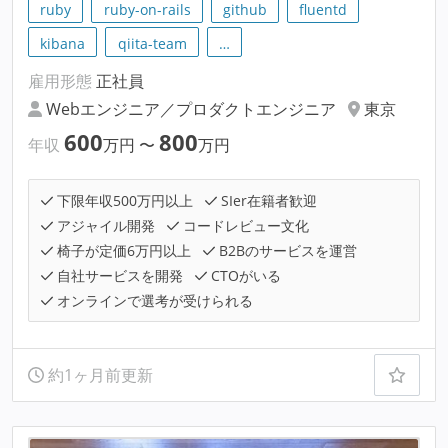
ruby
ruby-on-rails
github
fluentd
kibana
qiita-team
…
雇用形態
正社員
Webエンジニア／プロダクトエンジニア
東京
600
800
年収
万円
〜
万円
下限年収500万円以上
SIer在籍者歓迎
アジャイル開発
コードレビュー文化
椅子が定価6万円以上
B2Bのサービスを運営
自社サービスを開発
CTOがいる
オンラインで選考が受けられる
約1ヶ月前更新