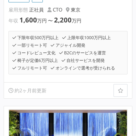
雇用形態
正社員
CTO
東京
1,600
2,200
年収
万円
〜
万円
下限年収500万円以上
上限年収1000万円以上
一部リモート可
アジャイル開発
コードレビュー文化
B2Cのサービスを運営
椅子が定価6万円以上
自社サービスを開発
フルリモート可
オンラインで選考が受けられる
約2ヶ月前更新