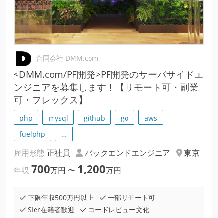
合同会社 DMM.com
<DMM.com/PF開発>PF開発のサーバサイドエ
ンジニアを募集します！【リモート可・副業
可・フレックス】
php
mysql
github
go
aws
fuelphp
…
雇用形態
正社員
バックエンドエンジニア
東京
700
1,200
年収
万円
〜
万円
下限年収500万円以上
一部リモート可
SIer在籍者歓迎
コードレビュー文化