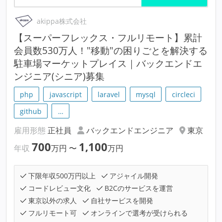
akippa株式会社
【スーパーフレックス・フルリモート】累計
会員数530万人！"移動"の困りごとを解決する
駐車場マーケットプレイス｜バックエンドエ
ンジニア(シニア)募集
php
javascript
laravel
mysql
circleci
github
…
雇用形態
正社員
バックエンドエンジニア
東京
700
1,100
年収
万円
〜
万円
下限年収500万円以上
アジャイル開発
コードレビュー文化
B2Cのサービスを運営
東京以外の求人
自社サービスを開発
フルリモート可
オンラインで選考が受けられる