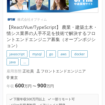
株式会社オプティム
【React/Vue/TypeScript】 農業・建築土木・
情シス業界の人手不足を技術で解決するフロ
ントエンドエンジニア募集（オープンポジシ
ョン）
javascript
mysql
go
aws
docker
java
…
雇用形態
正社員
フロントエンドエンジニア
東京
600
900
年収
万円
〜
万円
下限年収500万円以上
一部リモート可
SIer在籍者歓迎
アジャイル開発