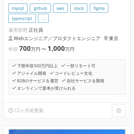
mysql
github
aws
slack
figma
typescript
…
雇用形態
正社員
Webエンジニア／プロダクトエンジニア
東京
700
1,000
年収
万円
〜
万円
下限年収500万円以上
一部リモート可
アジャイル開発
コードレビュー文化
B2Bのサービスを運営
自社サービスを開発
オンラインで選考が受けられる
12ヶ月前更新