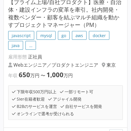
【プライム上場/自社プロダクト】医療・自治
体・建設インフラの変革を牽引。社内開発・
複数ベンダー・顧客を結ぶマルチ組織を動か
すプロジェクトマネージャー（PM）
javascript
mysql
go
aws
docker
java
…
雇用形態
正社員
Webエンジニア／プロダクトエンジニア
東京
650
1,000
年収
万円
〜
万円
下限年収500万円以上
一部リモート可
SIer在籍者歓迎
アジャイル開発
B2Bのサービスを運営
自社サービスを開発
オンラインで選考が受けられる