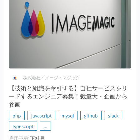
株式会社イメージ・マジック
【技術と組織を牽引する】自社サービスをリ
ードするエンジニア募集！裁量大・企画から
参画
php
javascript
mysql
github
slack
typescript
…
雇用形態
正社員