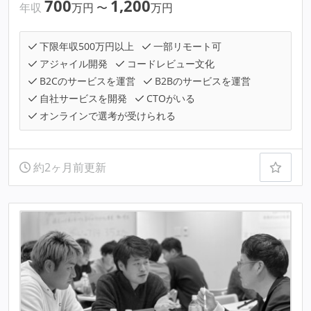
700
1,200
年収
万円
〜
万円
下限年収500万円以上
一部リモート可
アジャイル開発
コードレビュー文化
B2Cのサービスを運営
B2Bのサービスを運営
自社サービスを開発
CTOがいる
オンラインで選考が受けられる
約2ヶ月前更新