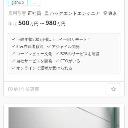
github
…
雇用形態
正社員
バックエンドエンジニア
東京
500
980
年収
万円
〜
万円
下限年収500万円以上
一部リモート可
SIer在籍者歓迎
アジャイル開発
コードレビュー文化
B2Bのサービスを運営
自社サービスを開発
CTOがいる
オンラインで選考が受けられる
約1年前更新