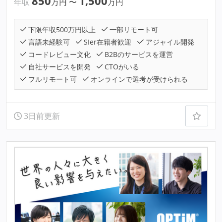
850
1,500
年収
万円
〜
万円
下限年収500万円以上
一部リモート可
言語未経験可
SIer在籍者歓迎
アジャイル開発
コードレビュー文化
B2Bのサービスを運営
自社サービスを開発
CTOがいる
フルリモート可
オンラインで選考が受けられる
3日前更新