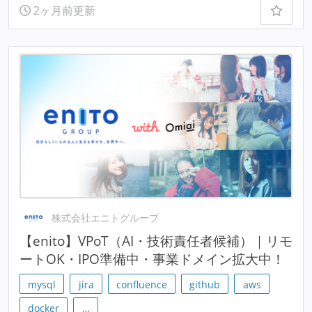
2ヶ月前更新
株式会社エニトグループ
【enito】VPoT（AI・技術責任者候補）｜リモ
ートOK・IPO準備中・事業ドメイン拡大中！
mysql
jira
confluence
github
aws
docker
…