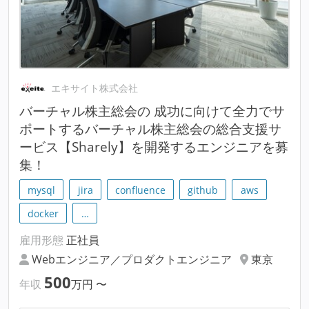
エキサイト株式会社
バーチャル株主総会の 成功に向けて全力でサ
ポートするバーチャル株主総会の総合支援サ
ービス【Sharely】を開発するエンジニアを募
集！
mysql
jira
confluence
github
aws
docker
…
雇用形態
正社員
Webエンジニア／プロダクトエンジニア
東京
500
年収
万円
〜