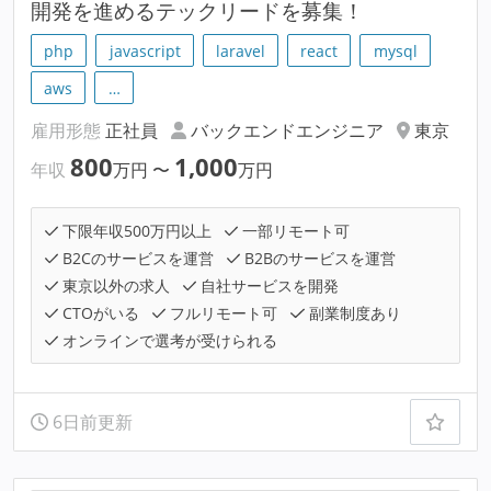
開発を進めるテックリードを募集！
php
javascript
laravel
react
mysql
aws
…
雇用形態
正社員
バックエンドエンジニア
東京
800
1,000
年収
万円
〜
万円
下限年収500万円以上
一部リモート可
B2Cのサービスを運営
B2Bのサービスを運営
東京以外の求人
自社サービスを開発
CTOがいる
フルリモート可
副業制度あり
オンラインで選考が受けられる
6日前更新