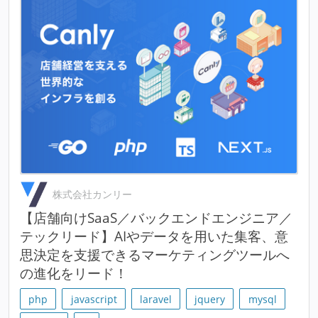
株式会社カンリー
【店舗向けSaaS／バックエンドエンジニア／
テックリード】AIやデータを用いた集客、意
思決定を支援できるマーケティングツールへ
の進化をリード！
php
javascript
laravel
jquery
mysql