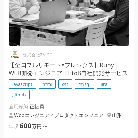
株式会社ZAICO
【全国フルリモート×フレックス】Ruby｜
WEB開発エンジニア｜BtoB自社開発サービス
javascript
html
css
mysql
jira
github
…
雇用形態
正社員
Webエンジニア／プロダクトエンジニア
山形
600
年収
万円
〜