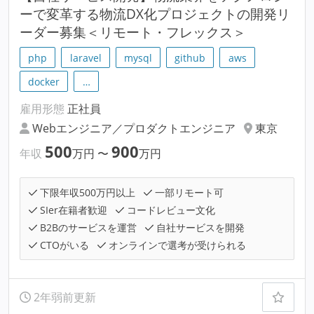
ーで変革する物流DX化プロジェクトの開発リ
ーダー募集＜リモート・フレックス＞
php
laravel
mysql
github
aws
docker
…
雇用形態
正社員
Webエンジニア／プロダクトエンジニア
東京
500
900
年収
万円
〜
万円
下限年収500万円以上
一部リモート可
SIer在籍者歓迎
コードレビュー文化
B2Bのサービスを運営
自社サービスを開発
CTOがいる
オンラインで選考が受けられる
2年弱前更新