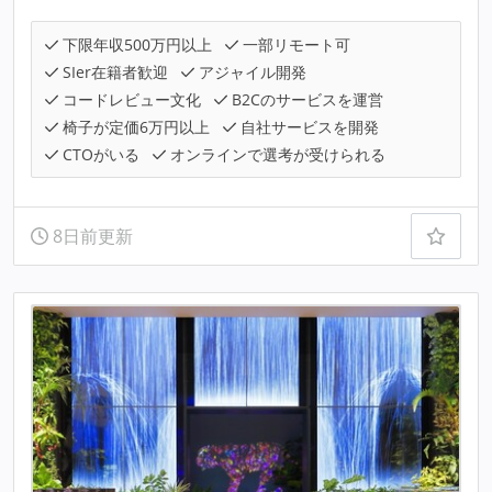
下限年収500万円以上
一部リモート可
SIer在籍者歓迎
アジャイル開発
コードレビュー文化
B2Cのサービスを運営
椅子が定価6万円以上
自社サービスを開発
CTOがいる
オンラインで選考が受けられる
8日前更新