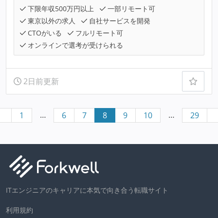
下限年収500万円以上
一部リモート可
東京以外の求人
自社サービスを開発
CTOがいる
フルリモート可
オンラインで選考が受けられる
2日前更新
…
…
1
6
7
8
9
10
29
ITエンジニアのキャリアに本気で向き合う転職サイト
利用規約