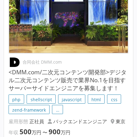
合同会社 DMM.com
<DMM.com/二次元コンテンツ開発部>デジタ
ル二次元コンテンツ販売で業界No.1を目指す
サーバーサイドエンジニアを募集します！
php
shellscript
javascript
html
css
zend-framework
…
雇用形態
正社員
バックエンドエンジニア
東京
500
900
年収
万円
〜
万円