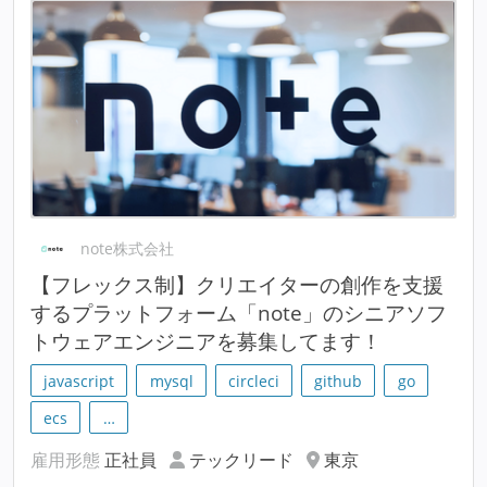
note株式会社
【フレックス制】クリエイターの創作を支援
するプラットフォーム「note」のシニアソフ
トウェアエンジニアを募集してます！
javascript
mysql
circleci
github
go
ecs
…
雇用形態
正社員
テックリード
東京