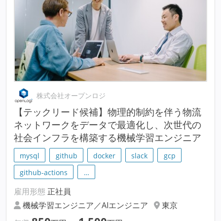
株式会社オープンロジ
【テックリード候補】物理的制約を伴う物流
ネットワークをデータで最適化し、次世代の
社会インフラを構築する機械学習エンジニア
mysql
github
docker
slack
gcp
github-actions
…
雇用形態
正社員
機械学習エンジニア／AIエンジニア
東京