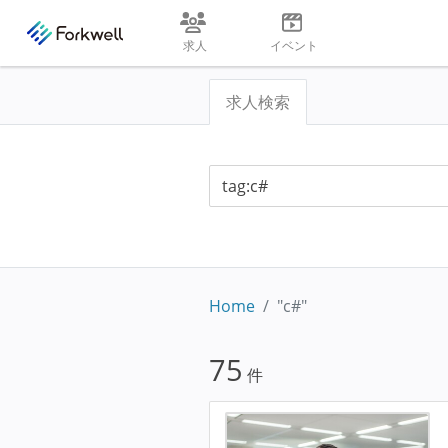
求人
イベント
求人検索
Home
"c#"
75
件