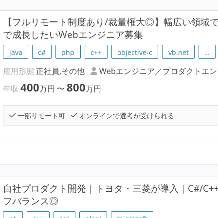
【フルリモート制度あり/裁量権大◎】幅広い領域
で成長したいWebエンジニア募集
java
c#
php
c++
objective-c
vb.net
…
雇用形態
正社員,その他
Webエンジニア／プロダクトエ
400
800
年収
万円
〜
万円
一部リモート可
オンラインで選考が受けられる
自社プロダクト開発｜トヨタ・三菱が導入｜C#/C
フバランス◎