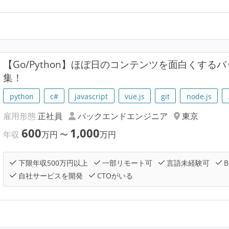
【Go/Python】ほぼ日のコンテンツを面白くす
集！
python
c#
javascript
vue.js
git
node.js
雇用形態
正社員
バックエンドエンジニア
東京
600
1,000
年収
万円
〜
万円
下限年収500万円以上
一部リモート可
言語未経験可
B
自社サービスを開発
CTOがいる