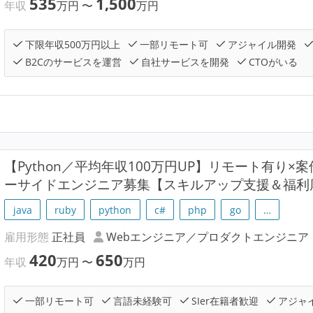
535
1,500
年収
万円
〜
万円
下限年収500万円以上
一部リモート可
アジャイル開発
B2Cのサービスを運営
自社サービスを開発
CTOがいる
【Python／平均年収100万円UP】リモート有り
ーサイドエンジニア募集【スキルアップ支援＆福利
java
ruby
python
c#
php
go
…
雇用形態
正社員
Webエンジニア／プロダクトエンジニア
420
650
年収
万円
〜
万円
一部リモート可
言語未経験可
SIer在籍者歓迎
アジャ