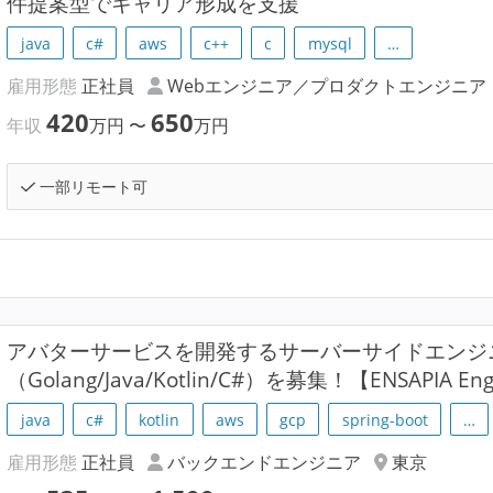
件提案型でキャリア形成を支援
java
c#
aws
c++
c
mysql
…
雇用形態
正社員
Webエンジニア／プロダクトエンジニア
420
650
年収
万円
〜
万円
一部リモート可
アバターサービスを開発するサーバーサイドエンジ
（Golang/Java/Kotlin/C#）を募集！【ENSAPIA E
java
c#
kotlin
aws
gcp
spring-boot
…
雇用形態
正社員
バックエンドエンジニア
東京