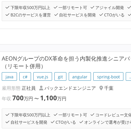
下限年収500万円以上
一部リモート可
アジャイル開発
B2Cのサービスを運営
自社サービスを開発
CTOがいる
AEONグループのDX革命を担う内製化推進シニア
（リモート併用）
java
c#
vue.js
git
angular
spring-boot
雇用形態
正社員
バックエンドエンジニア
千葉
700
1,100
年収
万円
〜
万円
下限年収500万円以上
一部リモート可
コードレビュー文
自社サービスを開発
CTOがいる
オンラインで選考が受け