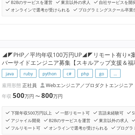
B2Bのサービスを運営
東京以外の求人
自社サービスを開
オンラインで選考が受けられる
プログラミングスクール卒業
◢◤PHP／平均年収100万円UP◢◤リモート有り
バーサイドエンジニア募集【スキルアップ支援＆福
java
ruby
python
c#
php
go
…
雇用形態
正社員
Webエンジニア／プロダクトエンジニア
500
800
年収
万円
〜
万円
下限年収500万円以上
一部リモート可
言語未経験可
S
アジャイル開発
B2Bのサービスを運営
東京以外の求人
フルリモート可
オンラインで選考が受けられる
プログラ