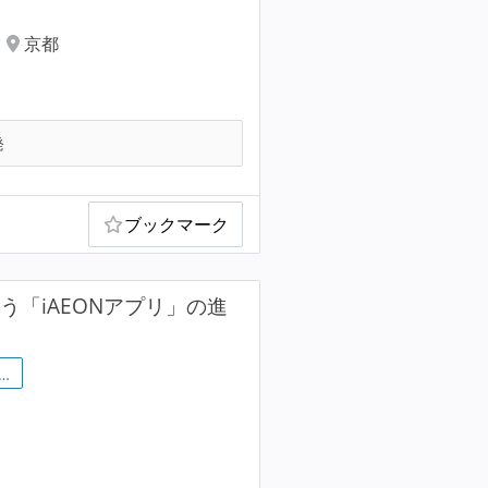
京都
発
ブックマーク
「iAEONアプリ」の進
…