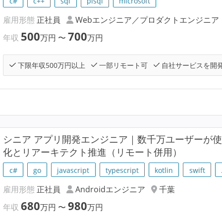
c#
c++
sql
plsql
microsoft
雇用形態
正社員
Webエンジニア／プロダクトエンジニア
500
700
年収
万円
〜
万円
下限年収500万円以上
一部リモート可
自社サービスを開
シニア アプリ開発エンジニア｜数千万ユーザーが使う
化とリアーキテクト推進（リモート併用）
c#
go
javascript
typescript
kotlin
swift
雇用形態
正社員
Androidエンジニア
千葉
680
980
年収
万円
〜
万円