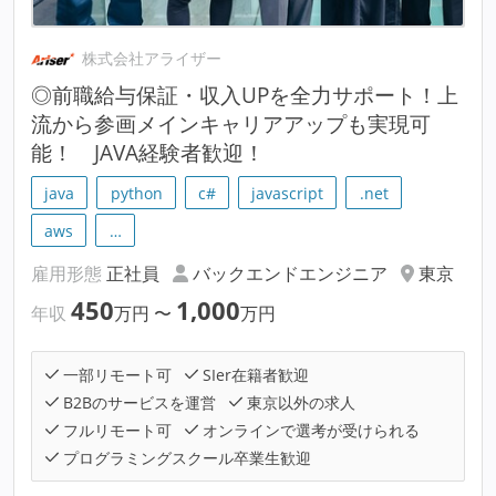
株式会社アライザー
◎前職給与保証・収入UPを全力サポート！上
流から参画メインキャリアアップも実現可
能！ JAVA経験者歓迎！
java
python
c#
javascript
.net
aws
…
雇用形態
正社員
バックエンドエンジニア
東京
450
1,000
年収
万円
〜
万円
一部リモート可
SIer在籍者歓迎
B2Bのサービスを運営
東京以外の求人
フルリモート可
オンラインで選考が受けられる
プログラミングスクール卒業生歓迎