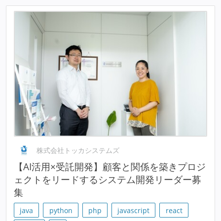
株式会社トッカシステムズ
【AI活用×受託開発】顧客と関係を築きプロジ
ェクトをリードするシステム開発リーダー募
集
java
python
php
javascript
react