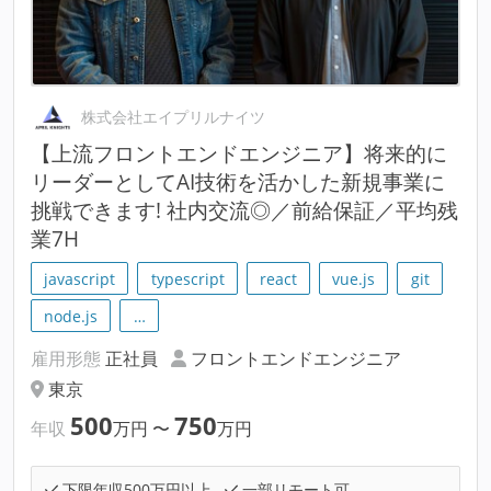
株式会社エイプリルナイツ
【上流フロントエンドエンジニア】将来的に
リーダーとしてAI技術を活かした新規事業に
挑戦できます! 社内交流◎／前給保証／平均残
業7H
javascript
typescript
react
vue.js
git
node.js
…
雇用形態
正社員
フロントエンドエンジニア
東京
500
750
年収
万円
〜
万円
下限年収500万円以上
一部リモート可