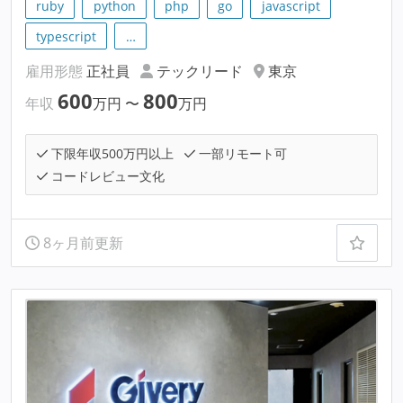
ruby
python
php
go
javascript
typescript
…
雇用形態
正社員
テックリード
東京
600
800
年収
万円
〜
万円
下限年収500万円以上
一部リモート可
コードレビュー文化
8ヶ月前更新