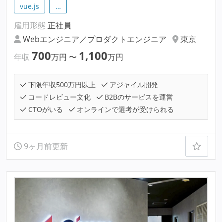
vue.js
…
雇用形態
正社員
Webエンジニア／プロダクトエンジニア
東京
700
1,100
年収
万円
〜
万円
下限年収500万円以上
アジャイル開発
コードレビュー文化
B2Bのサービスを運営
CTOがいる
オンラインで選考が受けられる
9ヶ月前更新