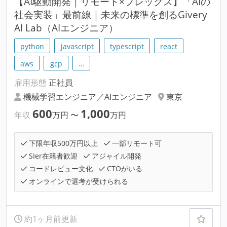
【AI駆動開発｜リモート×フレックス】「AIの
社会実装」最前線｜未来の標準を創るGivery
AI Lab（AIエンジニア）
python
javascript
typescript
react
aws
gcp
…
雇用形態
正社員
機械学習エンジニア／AIエンジニア
東京
600
1,000
年収
万円
〜
万円
下限年収500万円以上
一部リモート可
SIer在籍者歓迎
アジャイル開発
コードレビュー文化
CTOがいる
オンラインで選考が受けられる
約1ヶ月前更新