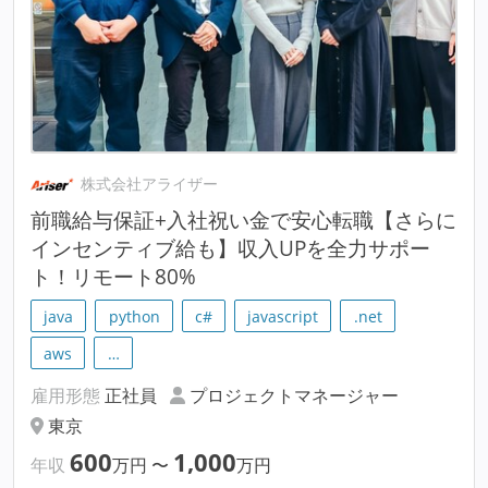
株式会社アライザー
前職給与保証+入社祝い金で安心転職【さらに
インセンティブ給も】収入UPを全力サポー
ト！リモート80%
java
python
c#
javascript
.net
aws
…
雇用形態
正社員
プロジェクトマネージャー
東京
600
1,000
年収
万円
〜
万円