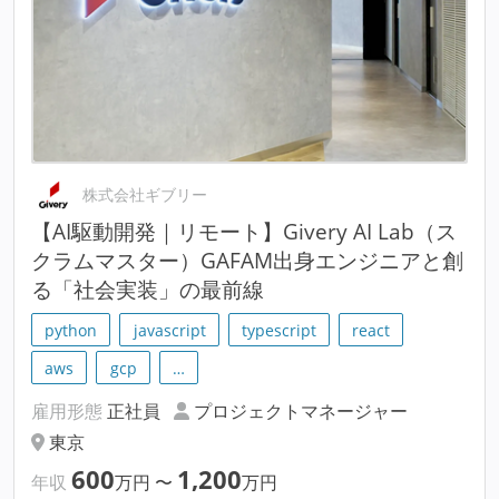
株式会社ギブリー
【AI駆動開発｜リモート】Givery AI Lab（ス
クラムマスター）GAFAM出身エンジニアと創
る「社会実装」の最前線
python
javascript
typescript
react
aws
gcp
…
雇用形態
正社員
プロジェクトマネージャー
東京
600
1,200
年収
万円
〜
万円