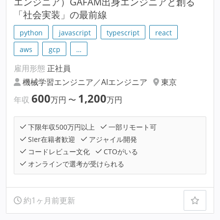
エンジニア）GAFAM出身エンジニアと創る
「社会実装」の最前線
python
javascript
typescript
react
aws
gcp
…
雇用形態
正社員
機械学習エンジニア／AIエンジニア
東京
600
1,200
年収
万円
〜
万円
下限年収500万円以上
一部リモート可
SIer在籍者歓迎
アジャイル開発
コードレビュー文化
CTOがいる
オンラインで選考が受けられる
約1ヶ月前更新