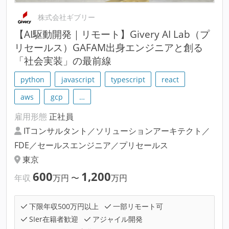
株式会社ギブリー
【AI駆動開発｜リモート】Givery AI Lab（プ
リセールス）GAFAM出身エンジニアと創る
「社会実装」の最前線
python
javascript
typescript
react
aws
gcp
…
雇用形態
正社員
ITコンサルタント／ソリューションアーキテクト／
FDE／セールスエンジニア／プリセールス
東京
600
1,200
年収
万円
〜
万円
下限年収500万円以上
一部リモート可
SIer在籍者歓迎
アジャイル開発