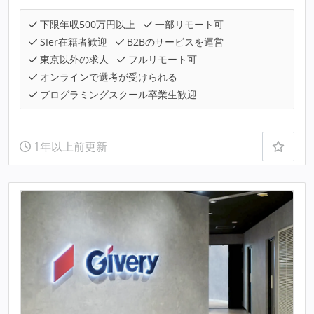
下限年収500万円以上
一部リモート可
SIer在籍者歓迎
B2Bのサービスを運営
東京以外の求人
フルリモート可
オンラインで選考が受けられる
プログラミングスクール卒業生歓迎
1年以上前更新