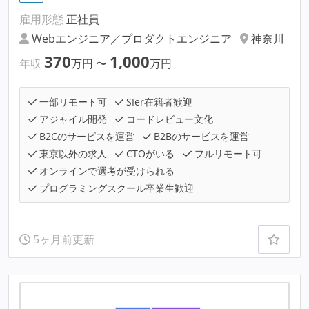
雇用形態
正社員
Webエンジニア／プロダクトエンジニア
神奈川
370
1,000
年収
万円
〜
万円
一部リモート可
SIer在籍者歓迎
アジャイル開発
コードレビュー文化
B2Cのサービスを運営
B2Bのサービスを運営
東京以外の求人
CTOがいる
フルリモート可
オンラインで選考が受けられる
プログラミングスクール卒業生歓迎
5ヶ月前更新