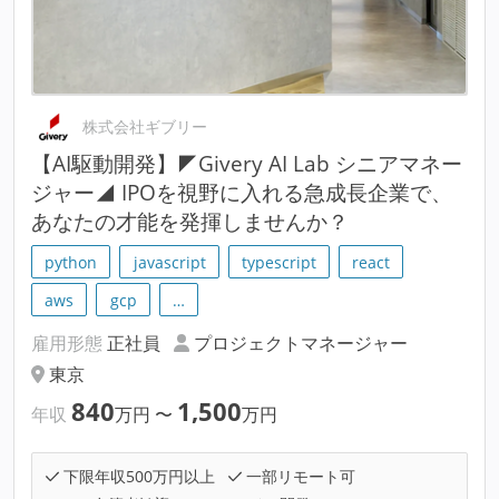
株式会社ギブリー
【AI駆動開発】◤Givery AI Lab シニアマネー
ジャー◢ IPOを視野に入れる急成長企業で、
あなたの才能を発揮しませんか？
python
javascript
typescript
react
aws
gcp
…
雇用形態
正社員
プロジェクトマネージャー
東京
840
1,500
年収
万円
〜
万円
下限年収500万円以上
一部リモート可