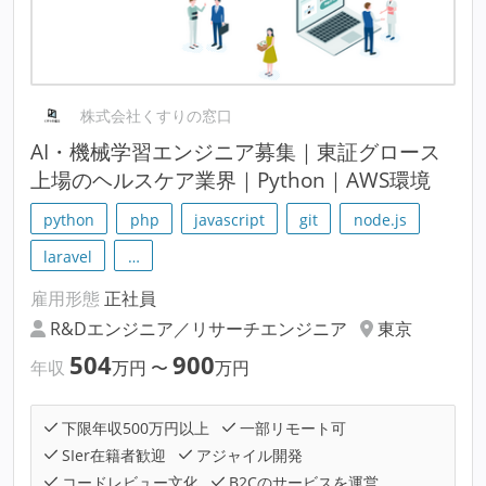
株式会社くすりの窓口
AI・機械学習エンジニア募集｜東証グロース
上場のヘルスケア業界｜Python｜AWS環境
python
php
javascript
git
node.js
laravel
…
雇用形態
正社員
R&Dエンジニア／リサーチエンジニア
東京
504
900
年収
万円
〜
万円
下限年収500万円以上
一部リモート可
SIer在籍者歓迎
アジャイル開発
コードレビュー文化
B2Cのサービスを運営