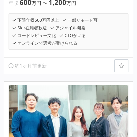
600
1,200
年収
万円
〜
万円
下限年収500万円以上
一部リモート可
SIer在籍者歓迎
アジャイル開発
コードレビュー文化
CTOがいる
オンラインで選考が受けられる
約1ヶ月前更新