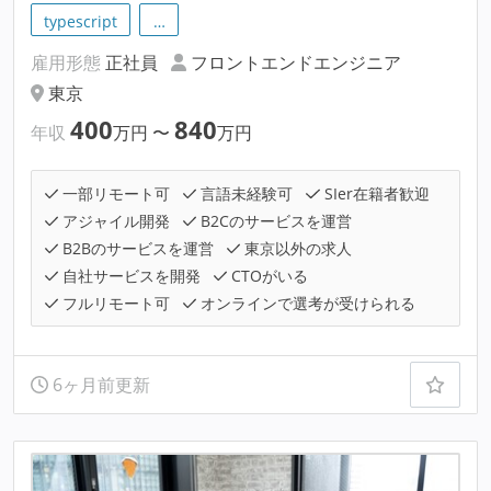
typescript
…
雇用形態
正社員
フロントエンドエンジニア
東京
400
840
年収
万円
〜
万円
一部リモート可
言語未経験可
SIer在籍者歓迎
アジャイル開発
B2Cのサービスを運営
B2Bのサービスを運営
東京以外の求人
自社サービスを開発
CTOがいる
フルリモート可
オンラインで選考が受けられる
6ヶ月前更新