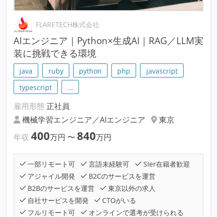
FLARETECH株式会社
AIエンジニア｜Python×生成AI｜RAG／LLM実
装に挑戦できる環境
java
ruby
python
php
javascript
typescript
…
雇用形態
正社員
機械学習エンジニア／AIエンジニア
東京
400
840
年収
万円
〜
万円
一部リモート可
言語未経験可
SIer在籍者歓迎
アジャイル開発
B2Cのサービスを運営
B2Bのサービスを運営
東京以外の求人
自社サービスを開発
CTOがいる
フルリモート可
オンラインで選考が受けられる