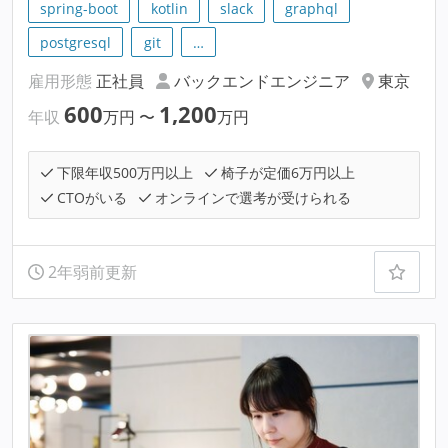
spring-boot
kotlin
slack
graphql
postgresql
git
…
雇用形態
正社員
バックエンドエンジニア
東京
600
1,200
年収
万円
〜
万円
下限年収500万円以上
椅子が定価6万円以上
CTOがいる
オンラインで選考が受けられる
2年弱前更新