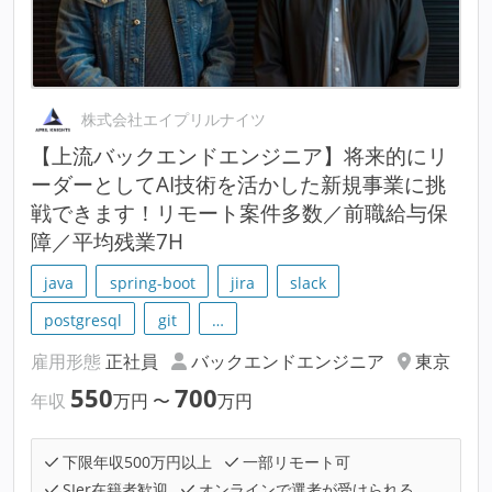
株式会社エイプリルナイツ
【上流バックエンドエンジニア】将来的にリ
ーダーとしてAI技術を活かした新規事業に挑
戦できます！リモート案件多数／前職給与保
障／平均残業7H
java
spring-boot
jira
slack
postgresql
git
…
雇用形態
正社員
バックエンドエンジニア
東京
550
700
年収
万円
〜
万円
下限年収500万円以上
一部リモート可
SIer在籍者歓迎
オンラインで選考が受けられる