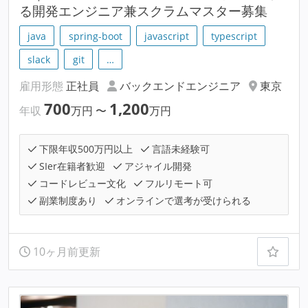
る開発エンジニア兼スクラムマスター募集
java
spring-boot
javascript
typescript
slack
git
…
雇用形態
正社員
バックエンドエンジニア
東京
700
1,200
年収
万円
〜
万円
下限年収500万円以上
言語未経験可
SIer在籍者歓迎
アジャイル開発
コードレビュー文化
フルリモート可
副業制度あり
オンラインで選考が受けられる
10ヶ月前更新