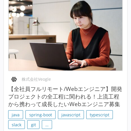
株式会社Veogle
【全社員フルリモート/Webエンジニア】開発
プロジェクトの全工程に関われる！上流工程
から携わって成長したいWebエンジニア募集
java
spring-boot
javascript
typescript
slack
git
…