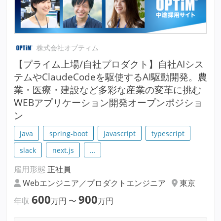
株式会社オプティム
【プライム上場/自社プロダクト】自社AIシス
テムやClaudeCodeを駆使するAI駆動開発。農
業・医療・建設など多彩な産業の変革に挑む
WEBアプリケーション開発オープンポジショ
ン
java
spring-boot
javascript
typescript
slack
next.js
…
雇用形態
正社員
Webエンジニア／プロダクトエンジニア
東京
600
900
年収
万円
〜
万円