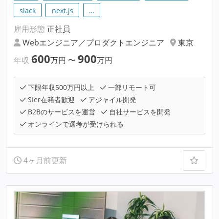
slack
next.js
…
雇用形態
正社員
Webエンジニア／プロダクトエンジニア
東京
600
900
年収
万円
〜
万円
下限年収500万円以上
一部リモート可
SIer在籍者歓迎
アジャイル開発
B2Bのサービスを運営
自社サービスを開発
オンラインで選考が受けられる
4ヶ月前更新