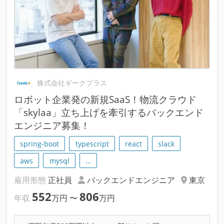
株式会社ギークプラス
ロボット企業発の新規SaaS！物流クラウド
「skylaa」立ち上げを牽引するバックエンド
エンジニア募集！
spring-boot
typescript
react
slack
aws
mysql
…
雇用形態
正社員
バックエンドエンジニア
東京
552
806
年収
万円
〜
万円