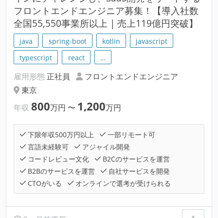
フロントエンドエンジニア募集！【導入社数
全国55,550事業所以上 | 売上119億円突破】
java
spring-boot
kotlin
javascript
typescript
react
…
雇用形態
正社員
フロントエンドエンジニア
東京
800
1,200
年収
万円
〜
万円
下限年収500万円以上
一部リモート可
言語未経験可
アジャイル開発
コードレビュー文化
B2Cのサービスを運営
B2Bのサービスを運営
自社サービスを開発
CTOがいる
オンラインで選考が受けられる