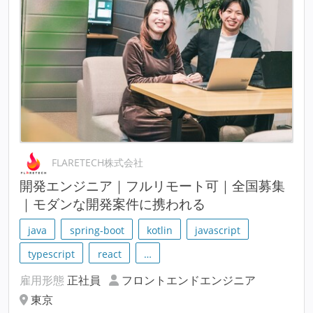
FLARETECH株式会社
開発エンジニア｜フルリモート可｜全国募集
｜モダンな開発案件に携われる
java
spring-boot
kotlin
javascript
typescript
react
…
雇用形態
正社員
フロントエンドエンジニア
東京