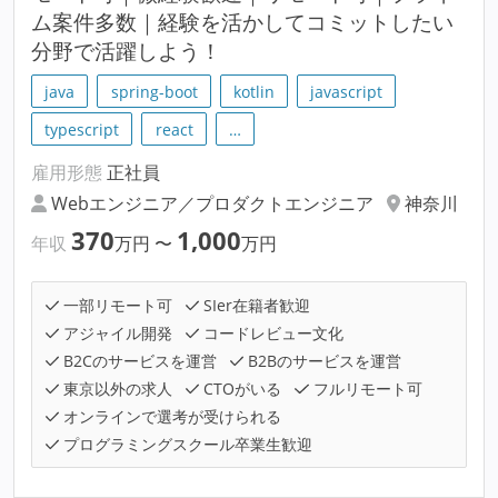
ム案件多数｜経験を活かしてコミットしたい
分野で活躍しよう！
java
spring-boot
kotlin
javascript
typescript
react
…
雇用形態
正社員
Webエンジニア／プロダクトエンジニア
神奈川
370
1,000
年収
万円
〜
万円
一部リモート可
SIer在籍者歓迎
アジャイル開発
コードレビュー文化
B2Cのサービスを運営
B2Bのサービスを運営
東京以外の求人
CTOがいる
フルリモート可
オンラインで選考が受けられる
プログラミングスクール卒業生歓迎