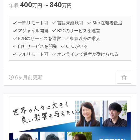
400
840
年収
万円
〜
万円
一部リモート可
言語未経験可
SIer在籍者歓迎
アジャイル開発
B2Cのサービスを運営
B2Bのサービスを運営
東京以外の求人
自社サービスを開発
CTOがいる
フルリモート可
オンラインで選考が受けられる
6ヶ月前更新