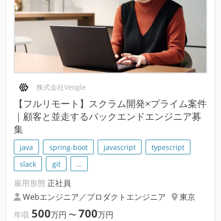
株式会社Veogle
【フルリモート】スクラム開発×プライム案件
｜顧客と並走するバックエンドエンジニア募
集
java
spring-boot
javascript
typescript
slack
git
…
雇用形態
正社員
Webエンジニア／プロダクトエンジニア
東京
500
700
年収
万円
〜
万円