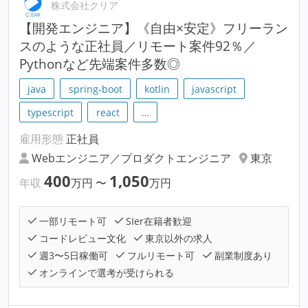
株式会社クリア
【開発エンジニア】《自由×安定》フリーラン
スのような正社員／リモート案件92％／
Pythonなど先端案件多数◎
java
spring-boot
kotlin
javascript
typescript
react
…
雇用形態
正社員
Webエンジニア／プロダクトエンジニア
東京
400
1,050
年収
万円
〜
万円
一部リモート可
SIer在籍者歓迎
コードレビュー文化
東京以外の求人
週3〜5日稼働可
フルリモート可
副業制度あり
オンラインで選考が受けられる