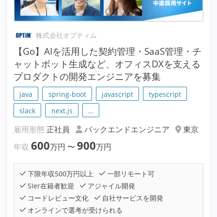
株式会社オプティム
【Go】AIを活用した契約管理・SaaS管理・チ
ャットボット生成など、オフィスDXを支える
プロダクトの開発エンジニアを募集
java
spring-boot
javascript
typescript
slack
next.js
…
雇用形態
正社員
バックエンドエンジニア
東京
600
900
年収
万円
〜
万円
下限年収500万円以上
一部リモート可
SIer在籍者歓迎
アジャイル開発
コードレビュー文化
自社サービスを開発
オンラインで選考が受けられる