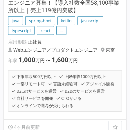
エンジニア募集！【導入社数全国58,100事業
所以上 | 売上119億円突破】
java
spring-boot
kotlin
javascript
typescript
react
…
雇用形態
正社員
Webエンジニア／プロダクトエンジニア
東京
1,000
1,600
年収
万円
〜
万円
下限年収500万円以上
上限年収1000万円以上
一部リモート可
言語未経験可
アジャイル開発
B2Cのサービスを運営
B2Bのサービスを運営
自社サービスを開発
CTOがいる
オンラインで選考が受けられる
4ヶ月前更新