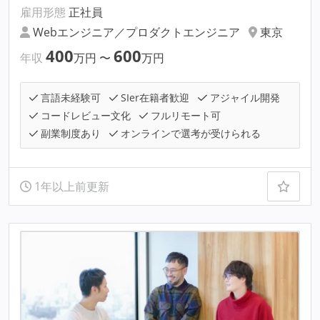
雇用形態
正社員
Webエンジニア／プロダクトエンジニア
東京
400
600
年収
万円
〜
万円
言語未経験可
SIer在籍者歓迎
アジャイル開発
コードレビュー文化
フルリモート可
副業制度あり
オンラインで選考が受けられる
1年以上前更新