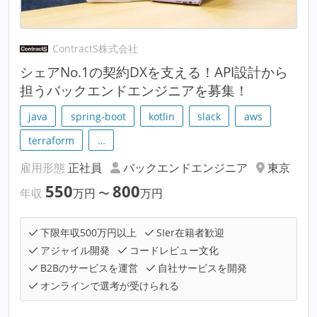
ContractS株式会社
シェアNo.1の契約DXを支える！API設計から
担うバックエンドエンジニアを募集！
java
spring-boot
kotlin
slack
aws
terraform
…
雇用形態
正社員
バックエンドエンジニア
東京
550
800
年収
万円
〜
万円
下限年収500万円以上
SIer在籍者歓迎
アジャイル開発
コードレビュー文化
B2Bのサービスを運営
自社サービスを開発
オンラインで選考が受けられる