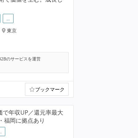
…
東京
B2Bのサービスを運営
ブックマーク
価で年収UP／還元率最大
阪・福岡に拠点あり
…