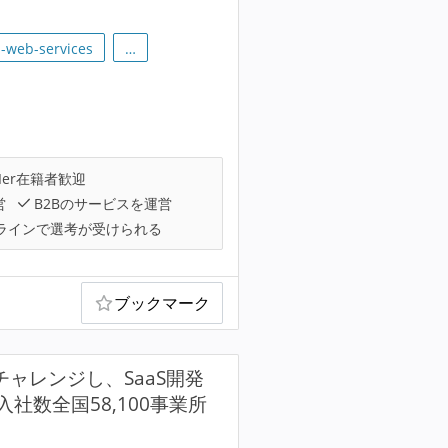
-web-services
…
Ier在籍者歓迎
営
B2Bのサービスを運営
ラインで選考が受けられる
ブックマーク
ャレンジし、SaaS開発
数全国58,100事業所