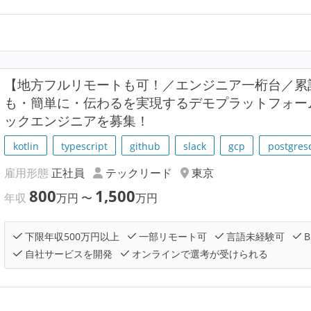
【地方フルリモートも可！／エンジニア一桁台／累計
も・簡単に・伝わるを実現するデモプラットフォーム
ックエンジニアを募集！
kotlin
typescript
github
slack
gcp
postgres
雇用形態
正社員
テックリード
東京
800
1,500
年収
万円
〜
万円
下限年収500万円以上
一部リモート可
言語未経験可
B
自社サービスを開発
オンラインで選考が受けられる