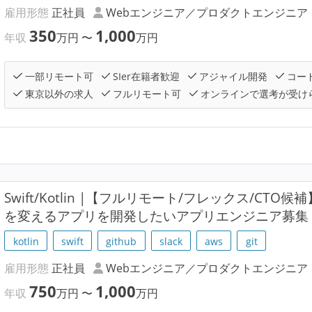
雇用形態
正社員
Webエンジニア／プロダクトエンジニア
350
1,000
年収
万円
〜
万円
一部リモート可
SIer在籍者歓迎
アジャイル開発
コー
東京以外の求人
フルリモート可
オンラインで選考が受け
Swift/Kotlin |【フルリモート/フレックス/C
を変えるアプリを開発したいアプリエンジニア募集
kotlin
swift
github
slack
aws
git
雇用形態
正社員
Webエンジニア／プロダクトエンジニア
750
1,000
年収
万円
〜
万円