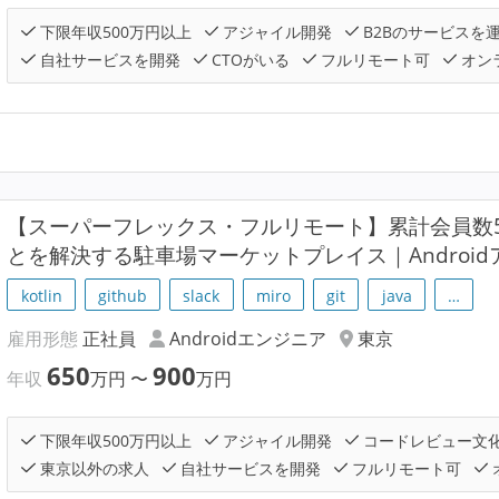
下限年収500万円以上
アジャイル開発
B2Bのサービスを
自社サービスを開発
CTOがいる
フルリモート可
オン
【スーパーフレックス・フルリモート】累計会員数5
とを解決する駐車場マーケットプレイス｜Androi
kotlin
github
slack
miro
git
java
…
雇用形態
正社員
Androidエンジニア
東京
650
900
年収
万円
〜
万円
下限年収500万円以上
アジャイル開発
コードレビュー文
東京以外の求人
自社サービスを開発
フルリモート可