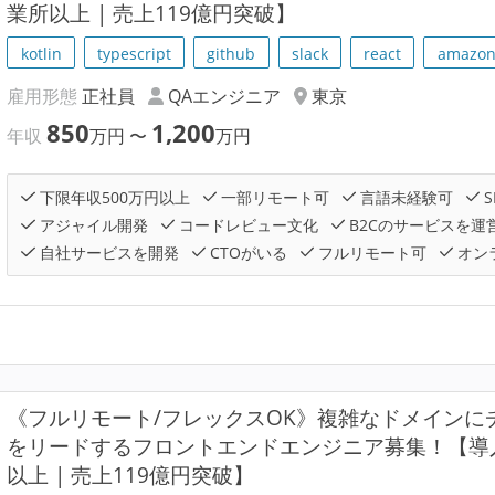
業所以上 | 売上119億円突破】
kotlin
typescript
github
slack
react
amazon
雇用形態
正社員
QAエンジニア
東京
850
1,200
年収
万円
〜
万円
下限年収500万円以上
一部リモート可
言語未経験可
S
アジャイル開発
コードレビュー文化
B2Cのサービスを運
自社サービスを開発
CTOがいる
フルリモート可
オン
《フルリモート/フレックスOK》複雑なドメインにチ
をリードするフロントエンドエンジニア募集！【導入社
以上 | 売上119億円突破】