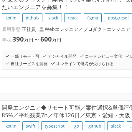
たいエンジニアを募集！！
kotlin
github
slack
react
figma
postgresql
雇用形態
正社員
Webエンジニア／プロダクトエンジニア
390
600
年収
万円
〜
万円
一部リモート可
アジャイル開発
コードレビュー文化
自社サービスを開発
オンラインで選考が受けられる
開発エンジニア◆リモート可能／案件選択&単価評
85%／平均残業7h／年休126日／東京・愛知・大
kotlin
swift
typescript
go
github
slack