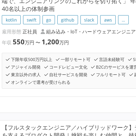
端で、エンジニアリングのこれからを切り拓く」 年収
40名以上の体制参画
kotlin
swift
go
github
slack
aws
…
雇用形態
正社員
組み込み・IoT・ハードウェアエンジニア
550
1,200
年収
万円
〜
万円
下限年収500万円以上
一部リモート可
言語未経験可
S
アジャイル開発
コードレビュー文化
B2Cのサービスを運
東京以外の求人
自社サービスを開発
フルリモート可
オンラインで選考が受けられる
【フルスタックエンジニア／ハイブリッドワーク】
を支えるプロダクト開発｜挑戦を楽しむ仲間と、技