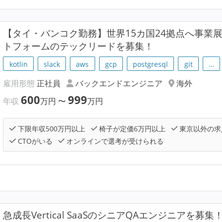
【タイ・バンコク勤務】世界15カ国24拠点へ事業
トフォームのテックリードを募集！
kotlin
slack
aws
gcp
postgresql
git
…
雇用形態
正社員
バックエンドエンジニア
海外
600
999
年収
万円
〜
万円
下限年収500万円以上
椅子が定価6万円以上
東京以外の求
CTOがいる
オンラインで選考が受けられる
急成長Vertical SaaSのシニアQAエンジニアを募集