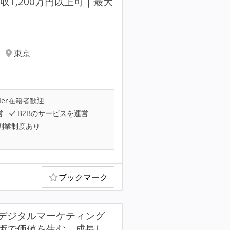
1,200万円以上可｜最大
東京
Ier在籍者歓迎
営
B2Bのサービスを運営
副業制度あり
ブックマーク
デジタルマーケティング
術で価値を生む。成長し