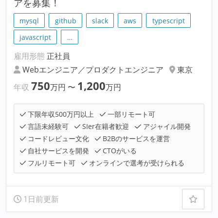
アを募集！
mysql
github
slack
aws
typescript
javascript
…
雇用形態
正社員
Webエンジニア／プロダクトエンジニア
東京
750
1,200
年収
万円
〜
万円
下限年収500万円以上
一部リモート可
言語未経験可
SIer在籍者歓迎
アジャイル開発
コードレビュー文化
B2Bのサービスを運営
自社サービスを開発
CTOがいる
フルリモート可
オンラインで選考が受けられる
1日前更新