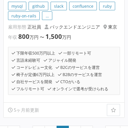
mysql
github
slack
confluence
ruby
ruby-on-rails
…
雇用形態
正社員
バックエンドエンジニア
東京
800
1,500
年収
万円
〜
万円
下限年収500万円以上
一部リモート可
言語未経験可
アジャイル開発
コードレビュー文化
B2Cのサービスを運営
椅子が定価6万円以上
B2Bのサービスを運営
自社サービスを開発
CTOがいる
フルリモート可
オンラインで選考が受けられる
5ヶ月前更新