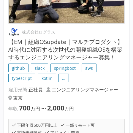
株式会社ログラス
【EM | 組織OSupdate | マルチプロダクト】
AI時代に対応する次世代の開発組織OSを構築
するエンジニアリングマネージャー募集！
github
slack
springboot
aws
typescript
kotlin
…
雇用形態
正社員
エンジニアリングマネージャー
東京
700
2,000
年収
万円
〜
万円
下限年収500万円以上
一部リモート可
言語未経験可
アジャイル開発