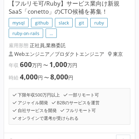
【フルリモ可/Ruby】サービス業向け新規
SaaS「conetto」のCTO候補を募集！
mysql
github
slack
git
ruby
ruby-on-rails
…
雇用形態
正社員,業務委託
Webエンジニア／プロダクトエンジニア
東京
600
1,000
年収
万円
〜
万円
4,000
8,000
時給
円
〜
円
下限年収500万円以上
一部リモート可
アジャイル開発
B2Bのサービスを運営
自社サービスを開発
フルリモート可
オンラインで選考が受けられる