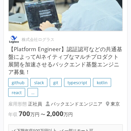
株式会社ログラス
【Platform Engineer】認証認可などの共通基
盤によってAIネイティブなマルチプロダクト
展開を加速させるバックエンド基盤エンジニ
ア募集！
github
slack
git
typescript
kotlin
react
…
雇用形態
正社員
バックエンドエンジニア
東京
700
2,000
年収
万円
〜
万円
下限年収500万円以上
一部リモート可