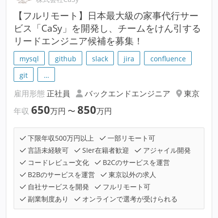
【フルリモート】日本最大級の家事代行サー
ビス「CaSy」を開発し、チームをけん引する
リードエンジニア候補を募集！
mysql
github
slack
jira
confluence
git
…
雇用形態
正社員
バックエンドエンジニア
東京
650
850
年収
万円
〜
万円
下限年収500万円以上
一部リモート可
言語未経験可
SIer在籍者歓迎
アジャイル開発
コードレビュー文化
B2Cのサービスを運営
B2Bのサービスを運営
東京以外の求人
自社サービスを開発
フルリモート可
副業制度あり
オンラインで選考が受けられる