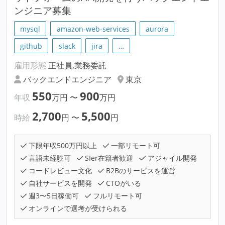
ンジニア募集
mysql
amazon-web-services
aurora
github
slack
jira
…
雇用形態
正社員,業務委託
バックエンドエンジニア
東京
550
900
年収
万円
〜
万円
2,700
5,500
時給
円
〜
円
下限年収500万円以上
一部リモート可
言語未経験可
SIer在籍者歓迎
アジャイル開発
コードレビュー文化
B2Bのサービスを運営
自社サービスを開発
CTOがいる
週3〜5日稼働可
フルリモート可
オンラインで選考が受けられる