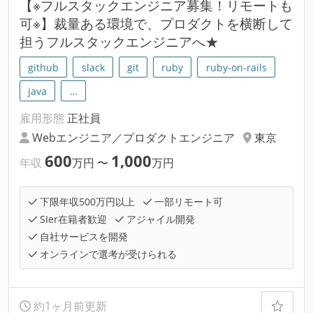
【※フルスタックエンジニア募集！リモートも
可※】裁量ある環境で、プロダクトを横断して
担うフルスタックエンジニアへ★
github
slack
git
ruby
ruby-on-rails
java
…
雇用形態
正社員
Webエンジニア／プロダクトエンジニア
東京
600
1,000
年収
万円
〜
万円
下限年収500万円以上
一部リモート可
SIer在籍者歓迎
アジャイル開発
自社サービスを開発
オンラインで選考が受けられる
約1ヶ月前更新