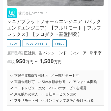
株式会社SmartHR
シニアプラットフォームエンジニア（バック
エンドエンジニア）【フルリモート｜フルフ
レックス】【プロダクト基盤開発】
ruby
ruby-on-rails
react
雇用形態
正社員
バックエンドエンジニア
東京
950
1,500
年収
万円
〜
万円
下限年収500万円以上
一部リモート可
言語未経験可
SIer在籍者歓迎
アジャイル開発
コードレビュー文化
B2Bのサービスを運営
東京以外の求人
自社サービスを開発
フルリモート可
オンラインで選考が受けられる