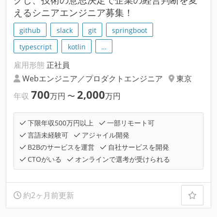
えるシニアエンジニア募集！
github
slack
git
springboot
typescript
kotlin
…
雇用形態
正社員
Webエンジニア／プロダクトエンジニア
東京
700
2,000
年収
万円
〜
万円
下限年収500万円以上
一部リモート可
言語未経験可
アジャイル開発
B2Bのサービスを運営
自社サービスを開発
CTOがいる
オンラインで選考が受けられる
約2ヶ月前更新