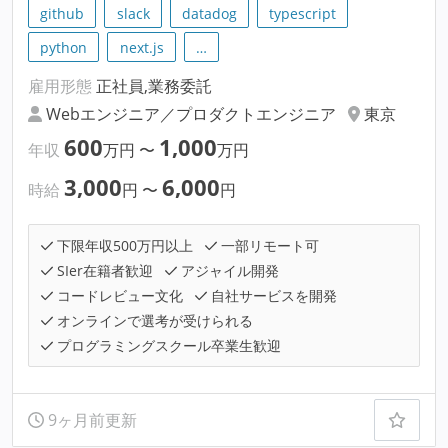
github
slack
datadog
typescript
python
next.js
…
雇用形態
正社員,業務委託
Webエンジニア／プロダクトエンジニア
東京
600
1,000
年収
万円
〜
万円
3,000
6,000
時給
円
〜
円
下限年収500万円以上
一部リモート可
SIer在籍者歓迎
アジャイル開発
コードレビュー文化
自社サービスを開発
オンラインで選考が受けられる
プログラミングスクール卒業生歓迎
9ヶ月前更新