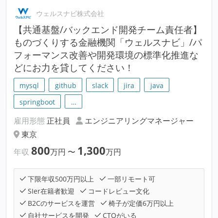
ウェルスナビ株式会社
【共通基盤/バックエンド開発チーム責任者】
ものづくりする金融機関「ウェルスナビ」/パ
フォーマンス改善や開発環境の標準化推進な
どにお力を貸してください！
mysql
github
slack
jira
java
springboot
…
雇用形態
正社員
エンジニアリングマネージャー
東京
800
1,300
年収
万円
〜
万円
下限年収500万円以上
一部リモート可
SIer在籍者歓迎
コードレビュー文化
B2Cのサービスを運営
椅子が定価6万円以上
自社サービスを開発
CTOがいる