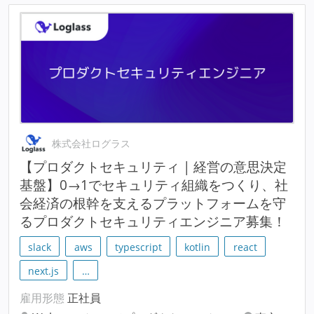
株式会社ログラス
【プロダクトセキュリティ | 経営の意思決定
基盤】0→1でセキュリティ組織をつくり、社
会経済の根幹を支えるプラットフォームを守
るプロダクトセキュリティエンジニア募集！
slack
aws
typescript
kotlin
react
next.js
…
雇用形態
正社員