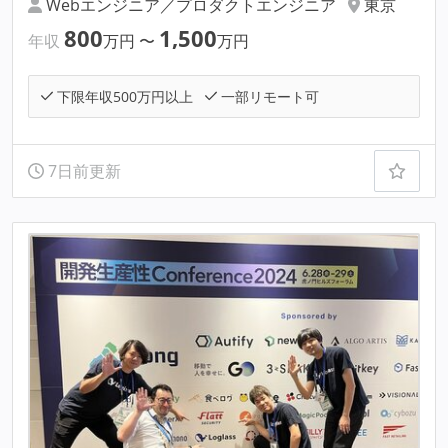
Webエンジニア／プロダクトエンジニア
東京
800
1,500
年収
万円
〜
万円
下限年収500万円以上
一部リモート可
7日前更新