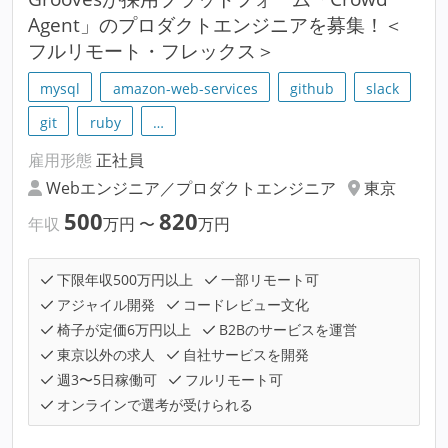
Agent」のプロダクトエンジニアを募集！＜
フルリモート・フレックス＞
mysql
amazon-web-services
github
slack
git
ruby
…
雇用形態
正社員
Webエンジニア／プロダクトエンジニア
東京
500
820
年収
万円
〜
万円
下限年収500万円以上
一部リモート可
アジャイル開発
コードレビュー文化
椅子が定価6万円以上
B2Bのサービスを運営
東京以外の求人
自社サービスを開発
週3〜5日稼働可
フルリモート可
オンラインで選考が受けられる