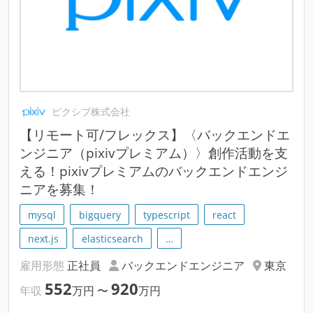
ピクシブ株式会社
【リモート可/フレックス】〈バックエンドエ
ンジニア（pixivプレミアム）〉創作活動を支
える！pixivプレミアムのバックエンドエンジ
ニアを募集！
mysql
bigquery
typescript
react
next.js
elasticsearch
…
雇用形態
正社員
バックエンドエンジニア
東京
552
920
年収
万円
〜
万円