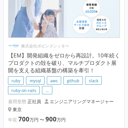
株式会社ポピンズシッター
【EM】開発組織をゼロから再設計。10年続く
プロダクトの殻を破り、マルチプロダクト展
開を支える組織基盤の構築を牽引！
ruby
mysql
aws
github
slack
ruby-on-rails
…
雇用形態
正社員
エンジニアリングマネージャー
東京
700
900
年収
万円
〜
万円