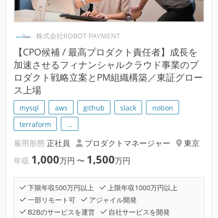
株式会社ROBOT PAYMENT
【CPO候補 / 最高プロダクト責任者】成長を
加速させるフィナンシャルクラウド事業のプ
ロダクト戦略立案とPM組織構築／東証グロー
ス上場
mysql
aws
github
slack
notion
terraform
…
雇用形態
正社員
プロダクトマネージャー
東京
1,000
1,500
年収
万円
〜
万円
下限年収500万円以上
上限年収1000万円以上
一部リモート可
アジャイル開発
B2Bのサービスを運営
自社サービスを開発