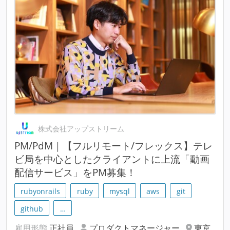
株式会社アップストリーム
PM/PdM｜【フルリモート/フレックス】テレ
ビ局を中心としたクライアントに上流「動画
配信サービス」をPM募集！
rubyonrails
ruby
mysql
aws
git
github
…
雇用形態
正社員
プロダクトマネージャー
東京