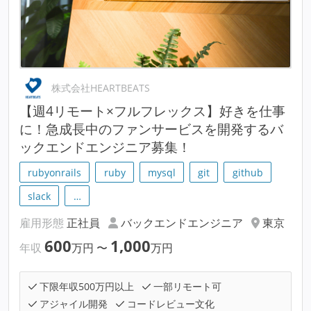
株式会社HEARTBEATS
【週4リモート×フルフレックス】好きを仕事
に！急成長中のファンサービスを開発するバ
ックエンドエンジニア募集！
rubyonrails
ruby
mysql
git
github
slack
…
雇用形態
正社員
バックエンドエンジニア
東京
600
1,000
年収
万円
〜
万円
下限年収500万円以上
一部リモート可
アジャイル開発
コードレビュー文化