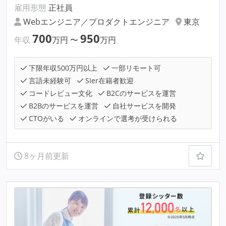
雇用形態
正社員
Webエンジニア／プロダクトエンジニア
東京
700
950
年収
万円
〜
万円
下限年収500万円以上
一部リモート可
言語未経験可
SIer在籍者歓迎
コードレビュー文化
B2Cのサービスを運営
B2Bのサービスを運営
自社サービスを開発
CTOがいる
オンラインで選考が受けられる
8ヶ月前更新