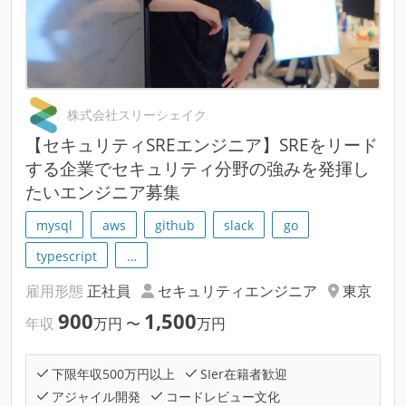
株式会社スリーシェイク
【セキュリティSREエンジニア】SREをリード
する企業でセキュリティ分野の強みを発揮し
たいエンジニア募集
mysql
aws
github
slack
go
typescript
…
雇用形態
正社員
セキュリティエンジニア
東京
900
1,500
年収
万円
〜
万円
下限年収500万円以上
SIer在籍者歓迎
アジャイル開発
コードレビュー文化