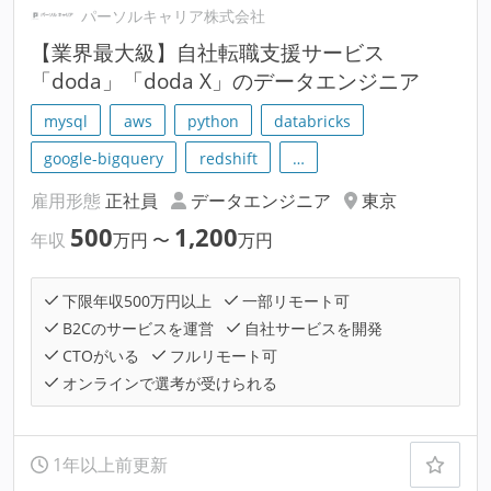
パーソルキャリア株式会社
【業界最大級】自社転職支援サービス
「doda」「doda X」のデータエンジニア
mysql
aws
python
databricks
google-bigquery
redshift
…
雇用形態
正社員
データエンジニア
東京
500
1,200
年収
万円
〜
万円
下限年収500万円以上
一部リモート可
B2Cのサービスを運営
自社サービスを開発
CTOがいる
フルリモート可
オンラインで選考が受けられる
1年以上前更新