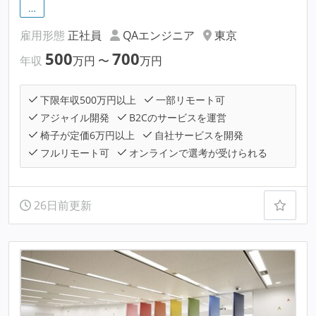
…
雇用形態
正社員
QAエンジニア
東京
500
700
年収
万円
〜
万円
下限年収500万円以上
一部リモート可
アジャイル開発
B2Cのサービスを運営
椅子が定価6万円以上
自社サービスを開発
フルリモート可
オンラインで選考が受けられる
26日前更新