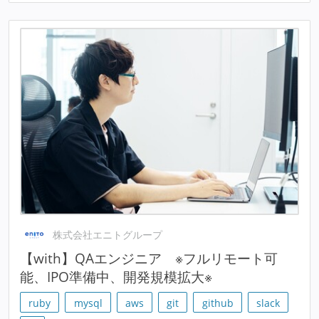
株式会社エニトグループ
【with】QAエンジニア ※フルリモート可
能、IPO準備中、開発規模拡大※
ruby
mysql
aws
git
github
slack