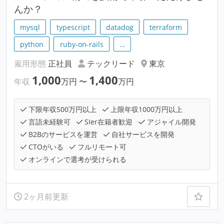
んか？
mysql
typescript
datadog
terraform
python
ruby-on-rails
…
雇用形態
正社員
テックリード
東京
1,000
1,400
年収
万円
〜
万円
下限年収500万円以上
上限年収1000万円以上
言語未経験可
SIer在籍者歓迎
アジャイル開発
B2Bのサービスを運営
自社サービスを開発
CTOがいる
フルリモート可
オンラインで選考が受けられる
2ヶ月前更新