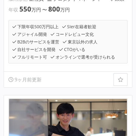
550
800
年収
万円
〜
万円
下限年収500万円以上
SIer在籍者歓迎
アジャイル開発
コードレビュー文化
B2Bのサービスを運営
東京以外の求人
自社サービスを開発
CTOがいる
フルリモート可
オンラインで選考が受けられる
9ヶ月前更新