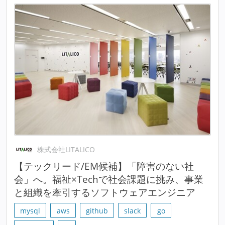
株式会社LITALICO
【テックリード/EM候補】「障害のない社
会」へ。福祉×Techで社会課題に挑み、事業
と組織を牽引するソフトウェアエンジニア
mysql
aws
github
slack
go