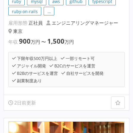
ruby
mysql
aws
github
typescript
ruby-on-rails
…
雇用形態
正社員
エンジニアリングマネージャー
東京
900
1,500
年収
万円
〜
万円
下限年収500万円以上
一部リモート可
アジャイル開発
B2Cのサービスを運営
B2Bのサービスを運営
自社サービスを開発
副業制度あり
2日前更新