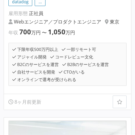
datadog
…
雇用形態
正社員
Webエンジニア／プロダクトエンジニア
東京
700
1,050
年収
万円
〜
万円
下限年収500万円以上
一部リモート可
アジャイル開発
コードレビュー文化
B2Cのサービスを運営
B2Bのサービスを運営
自社サービスを開発
CTOがいる
オンラインで選考が受けられる
8ヶ月前更新