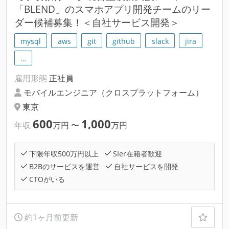
「BLEND」のスマホアプリ開発チームのリー
ダー候補募集！＜自社サービス開発＞
mysql
aws
git
github
slack
jira
…
雇用形態
正社員
モバイルエンジニア（クロスプラットフォーム）
東京
600
1,000
年収
万円
〜
万円
下限年収500万円以上
SIer在籍者歓迎
B2Bのサービスを運営
自社サービスを開発
CTOがいる
約1ヶ月前更新