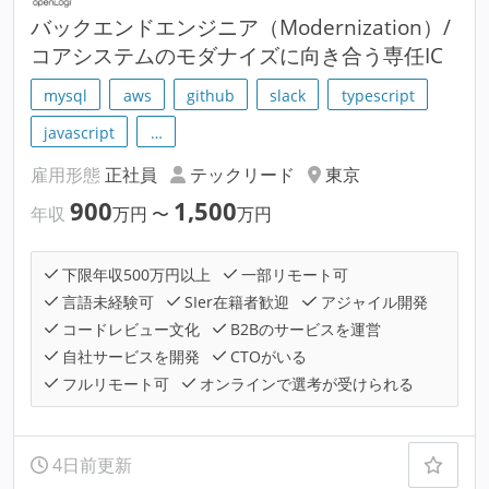
バックエンドエンジニア（Modernization）/
コアシステムのモダナイズに向き合う専任IC
mysql
aws
github
slack
typescript
javascript
…
雇用形態
正社員
テックリード
東京
900
1,500
年収
万円
〜
万円
下限年収500万円以上
一部リモート可
言語未経験可
SIer在籍者歓迎
アジャイル開発
コードレビュー文化
B2Bのサービスを運営
自社サービスを開発
CTOがいる
フルリモート可
オンラインで選考が受けられる
4日前更新