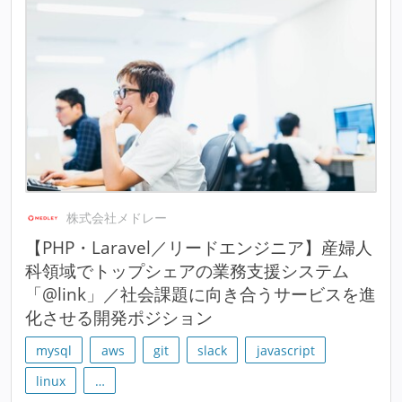
株式会社メドレー
【PHP・Laravel／リードエンジニア】産婦人
科領域でトップシェアの業務支援システム
「@link」／社会課題に向き合うサービスを進
化させる開発ポジション
mysql
aws
git
slack
javascript
linux
…