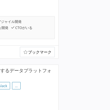
アジャイル開発
を開発
CTOがいる
ブックマーク
巨大産業を変革するデータプラットフォ
slack
…