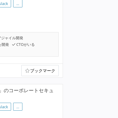
slack
…
アジャイル開発
を開発
CTOがいる
ブックマーク
」のコーポレートセキュ
slack
…