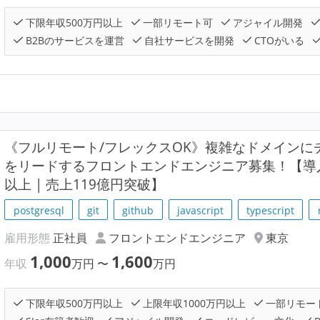
下限年収500万円以上
一部リモート可
アジャイル開発
B2Bのサービスを運営
自社サービスを開発
CTOがいる
《フルリモート/フレックスOK》複雑なドメインにチ
をリードするフロントエンドエンジニア募集！【導入社
以上 | 売上119億円突破】
postgresql
git
github
javascript
typescript
雇用形態
正社員
フロントエンドエンジニア
東京
1,000
1,600
年収
万円
〜
万円
下限年収500万円以上
上限年収1000万円以上
一部リモー