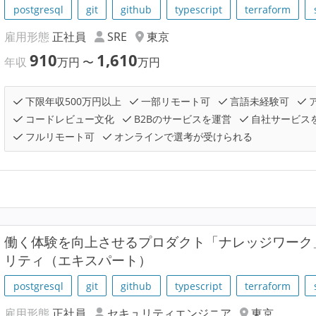
postgresql
git
github
typescript
terraform
雇用形態
正社員
SRE
東京
910
1,610
年収
万円
〜
万円
下限年収500万円以上
一部リモート可
言語未経験可
コードレビュー文化
B2Bのサービスを運営
自社サービス
フルリモート可
オンラインで選考が受けられる
働く体験を向上させるプロダクト「ナレッジワーク
リティ（エキスパート）
postgresql
git
github
typescript
terraform
雇用形態
正社員
セキュリティエンジニア
東京