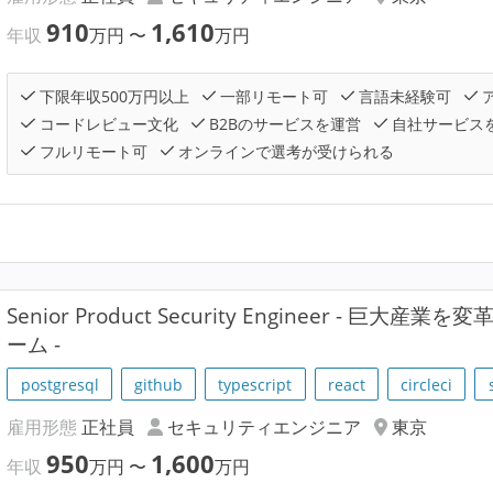
910
1,610
年収
万円
〜
万円
下限年収500万円以上
一部リモート可
言語未経験可
コードレビュー文化
B2Bのサービスを運営
自社サービス
フルリモート可
オンラインで選考が受けられる
Senior Product Security Engineer - 
ーム -
postgresql
github
typescript
react
circleci
雇用形態
正社員
セキュリティエンジニア
東京
950
1,600
年収
万円
〜
万円