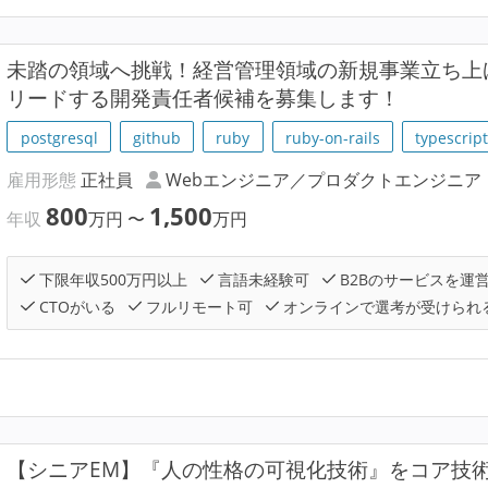
未踏の領域へ挑戦！経営管理領域の新規事業立ち上
リードする開発責任者候補を募集します！
postgresql
github
ruby
ruby-on-rails
typescrip
雇用形態
正社員
Webエンジニア／プロダクトエンジニア
800
1,500
年収
万円
〜
万円
下限年収500万円以上
言語未経験可
B2Bのサービスを運
CTOがいる
フルリモート可
オンラインで選考が受けられ
【シニアEM】『人の性格の可視化技術』をコア技術