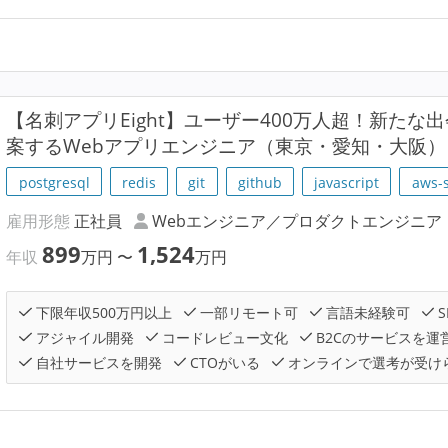
【名刺アプリEight】ユーザー400万人超！新た
案するWebアプリエンジニア（東京・愛知・大阪）
postgresql
redis
git
github
javascript
aws-
雇用形態
正社員
Webエンジニア／プロダクトエンジニア
899
1,524
年収
万円
〜
万円
下限年収500万円以上
一部リモート可
言語未経験可
S
アジャイル開発
コードレビュー文化
B2Cのサービスを運
自社サービスを開発
CTOがいる
オンラインで選考が受け