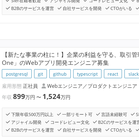
SIer在籍者歓迎
アジャイル開発
コードレビュー文化
B2Bのサービスを運営
自社サービスを開発
CTOがいる
【新たな事業の柱に！】企業の利益を守る、取引管理サー
One」のWebアプリ開発エンジニア募集
postgresql
git
github
typescript
react
slack
雇用形態
正社員
Webエンジニア／プロダクトエンジニア
899
1,524
年収
万円
〜
万円
下限年収500万円以上
一部リモート可
言語未経験可
S
アジャイル開発
コードレビュー文化
B2Cのサービスを運
B2Bのサービスを運営
自社サービスを開発
CTOがいる