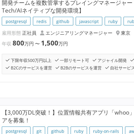
開発チームを複数管掌するプレイングマネージャー！【
Tech/AIネイティブな開発環境】
postgresql
redis
github
javascript
ruby
rub
雇用形態
正社員
エンジニアリングマネージャー
東京
800
1,500
年収
万円
〜
万円
下限年収500万円以上
一部リモート可
アジャイル開発
B2Cのサービスを運営
B2Bのサービスを運営
自社サービ
【3,000万DL突破！】位置情報共有アプリ「who
アを募集！
postgresql
git
github
ruby
ruby-on-rails
aw