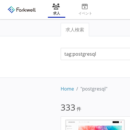
求人
イベント
求人検索
Home
"postgresql"
333
件