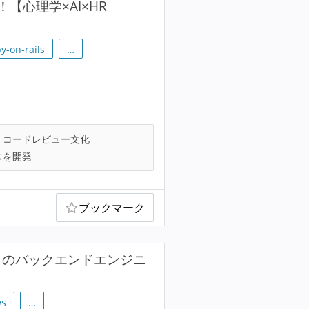
心理学×AI×HR
y-on-rails
…
コードレビュー文化
スを開発
ブックマーク
o」のバックエンドエンジニ
s
…