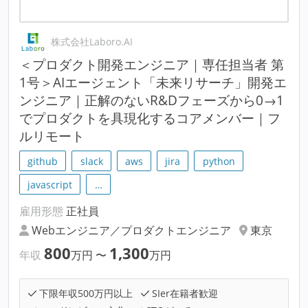
株式会社Laboro.AI
＜プロダクト開発エンジニア｜専任担当者 第
1号＞AIエージェント「未来リサーチ」開発エ
ンジニア｜正解のないR&Dフェーズから0→1
でプロダクトを具現化するコアメンバー｜フ
ルリモート
github
slack
aws
jira
python
javascript
…
雇用形態
正社員
Webエンジニア／プロダクトエンジニア
東京
800
1,300
年収
万円
〜
万円
下限年収500万円以上
SIer在籍者歓迎