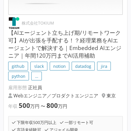
株式会社TOKIUM
【AIエージェント立ち上げ期/リモートワーク
可】AIが出張を手配する！？経理業務をAIエ
ージェントで解決する｜Embedded AIエンジ
ニア｜年間120万円までAI活用補助
github
slack
notion
datadog
jira
python
…
雇用形態
正社員
Webエンジニア／プロダクトエンジニア
東京
500
800
年収
万円
〜
万円
下限年収500万円以上
一部リモート可
言語未経験可
アジャイル開発