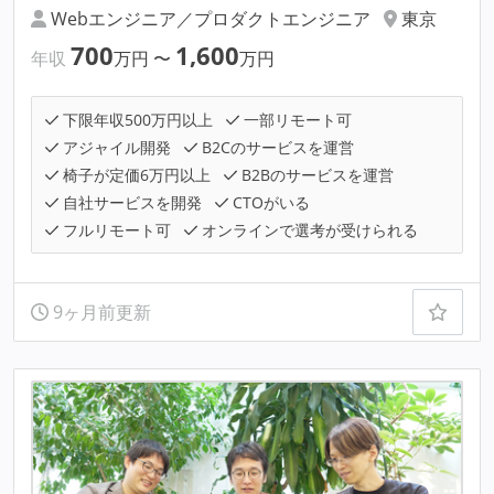
Webエンジニア／プロダクトエンジニア
東京
700
1,600
年収
万円
〜
万円
下限年収500万円以上
一部リモート可
アジャイル開発
B2Cのサービスを運営
椅子が定価6万円以上
B2Bのサービスを運営
自社サービスを開発
CTOがいる
フルリモート可
オンラインで選考が受けられる
9ヶ月前更新