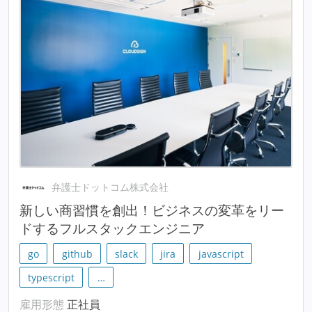
弁護士ドットコム株式会社
新しい商習慣を創出！ビジネスの変革をリー
ドするフルスタックエンジニア
go
github
slack
jira
javascript
typescript
…
雇用形態
正社員