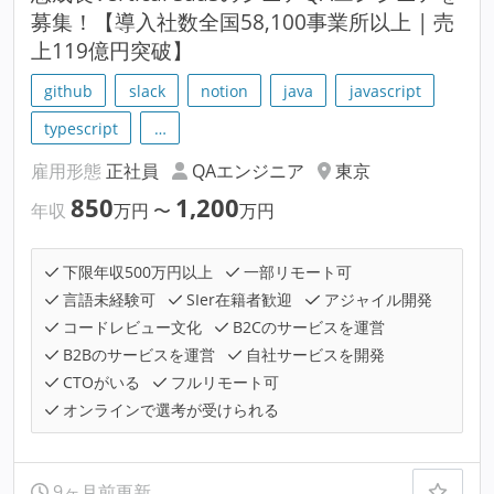
募集！【導入社数全国58,100事業所以上 | 売
上119億円突破】
github
slack
notion
java
javascript
typescript
…
雇用形態
正社員
QAエンジニア
東京
850
1,200
年収
万円
〜
万円
下限年収500万円以上
一部リモート可
言語未経験可
SIer在籍者歓迎
アジャイル開発
コードレビュー文化
B2Cのサービスを運営
B2Bのサービスを運営
自社サービスを開発
CTOがいる
フルリモート可
オンラインで選考が受けられる
9ヶ月前更新