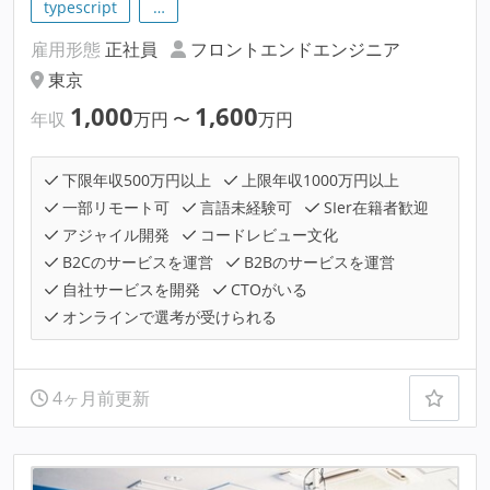
typescript
…
雇用形態
正社員
フロントエンドエンジニア
東京
1,000
1,600
年収
万円
〜
万円
下限年収500万円以上
上限年収1000万円以上
一部リモート可
言語未経験可
SIer在籍者歓迎
アジャイル開発
コードレビュー文化
B2Cのサービスを運営
B2Bのサービスを運営
自社サービスを開発
CTOがいる
オンラインで選考が受けられる
4ヶ月前更新