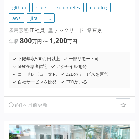
github
slack
kubernetes
datadog
aws
jira
…
雇用形態
正社員
テックリード
東京
800
1,200
年収
万円
〜
万円
下限年収500万円以上
一部リモート可
SIer在籍者歓迎
アジャイル開発
コードレビュー文化
B2Bのサービスを運営
自社サービスを開発
CTOがいる
約1ヶ月前更新