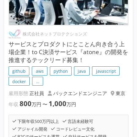
株式会社ネットプロテクションズ
サービスとプロダクトにとことん向き合う上
場企業！to C決済サービス『atone』の開発を
推進するテックリード募集！
github
aws
python
java
javascript
docker
…
雇用形態
正社員
バックエンドエンジニア
東京
800
1,000
年収
万円
〜
万円
下限年収500万円以上
言語未経験可
アジャイル開発
コードレビュー文化
B2Cのサービスを運営
自社サービスを開発