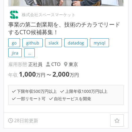
株式会社スペースマーケット
事業の第二創業期を、技術のチカラでリード
するCTO候補募集！
go
github
slack
datadog
mysql
jira
…
雇用形態
正社員
CTO
東京
1,000
2,000
年収
万円
〜
万円
下限年収500万円以上
上限年収1000万円以上
一部リモート可
自社サービスを開発
28日前更新