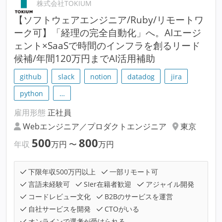
株式会社TOKIUM
【ソフトウェアエンジニア/Ruby/リモートワ
ーク可】「経理の完全自動化」へ。AIエージ
ェント×SaaSで時間のインフラを創るリード
候補/年間120万円までAI活用補助
github
slack
notion
datadog
jira
python
…
雇用形態
正社員
Webエンジニア／プロダクトエンジニア
東京
500
800
年収
万円
〜
万円
下限年収500万円以上
一部リモート可
言語未経験可
SIer在籍者歓迎
アジャイル開発
コードレビュー文化
B2Bのサービスを運営
自社サービスを開発
CTOがいる
オンラインで選考が受けられる