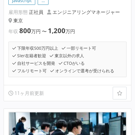
javascript
…
雇用形態
正社員
エンジニアリングマネージャー
東京
800
1,200
年収
万円
〜
万円
下限年収500万円以上
一部リモート可
SIer在籍者歓迎
東京以外の求人
自社サービスを開発
CTOがいる
フルリモート可
オンラインで選考が受けられる
11ヶ月前更新