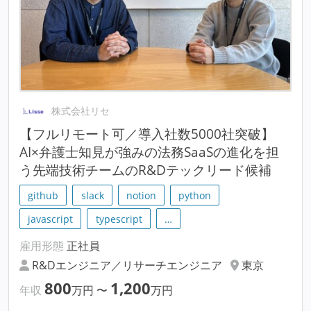
株式会社リセ
【フルリモート可／導入社数5000社突破】
AI×弁護士知見が強みの法務SaaSの進化を担
う先端技術チームのR&Dテックリード候補
github
slack
notion
python
javascript
typescript
…
雇用形態
正社員
R&Dエンジニア／リサーチエンジニア
東京
800
1,200
年収
万円
〜
万円