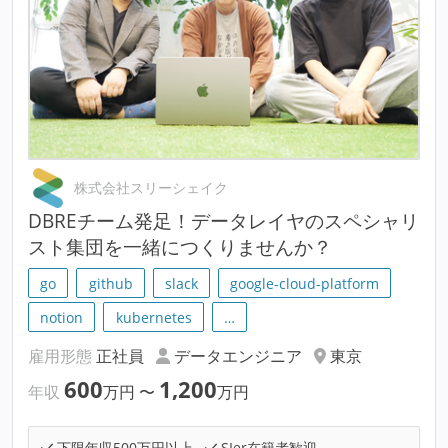
株式会社スリーシェイク
DBREチーム発足！データレイヤのスペシャリ
スト集団を一緒につくりませんか？
go
github
slack
google-cloud-platform
notion
kubernetes
…
雇用形態
正社員
データエンジニア
東京
600
1,200
年収
万円
〜
万円
下限年収500万円以上
SIer在籍者歓迎