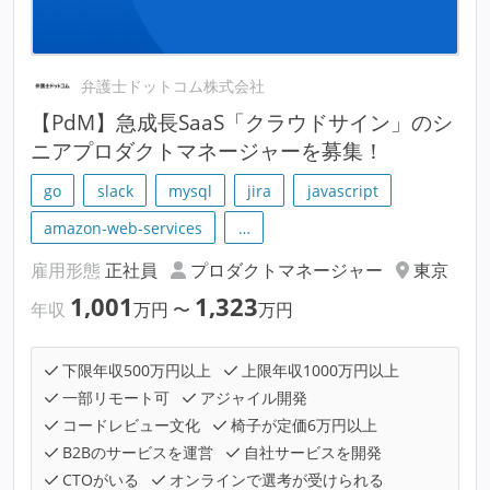
弁護士ドットコム株式会社
【PdM】急成長SaaS「クラウドサイン」のシ
ニアプロダクトマネージャーを募集！
go
slack
mysql
jira
javascript
amazon-web-services
…
雇用形態
正社員
プロダクトマネージャー
東京
1,001
1,323
年収
万円
〜
万円
下限年収500万円以上
上限年収1000万円以上
一部リモート可
アジャイル開発
コードレビュー文化
椅子が定価6万円以上
B2Bのサービスを運営
自社サービスを開発
CTOがいる
オンラインで選考が受けられる