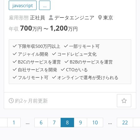
javascript
…
雇用形態
正社員
データエンジニア
東京
700
1,200
年収
万円
〜
万円
下限年収500万円以上
一部リモート可
アジャイル開発
コードレビュー文化
B2Cのサービスを運営
B2Bのサービスを運営
自社サービスを開発
CTOがいる
フルリモート可
オンラインで選考が受けられる
約2ヶ月前更新
…
…
1
6
7
8
9
10
22