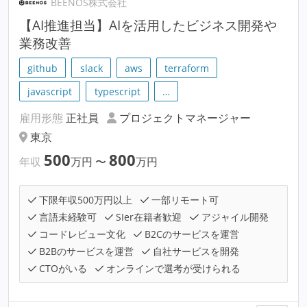
BEENOS株式会社
【AI推進担当】AIを活用したビジネス開発や
業務改善
github
slack
aws
terraform
javascript
typescript
…
雇用形態
正社員
プロジェクトマネージャー
東京
500
800
年収
万円
〜
万円
下限年収500万円以上
一部リモート可
言語未経験可
SIer在籍者歓迎
アジャイル開発
コードレビュー文化
B2Cのサービスを運営
B2Bのサービスを運営
自社サービスを開発
CTOがいる
オンラインで選考が受けられる