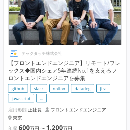
テックタッチ株式会社
【フロントエンドエンジニア】リモート/フレ
ックス◆国内シェア5年連続No.1を支えるフ
ロントエンドエンジニアを募集
github
slack
notion
datadog
jira
javascript
…
雇用形態
正社員
フロントエンドエンジニア
東京
600
1,200
年収
万円
〜
万円