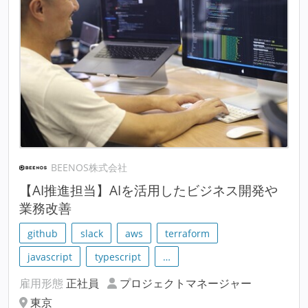
BEENOS株式会社
【AI推進担当】AIを活用したビジネス開発や
業務改善
github
slack
aws
terraform
javascript
typescript
…
雇用形態
正社員
プロジェクトマネージャー
東京