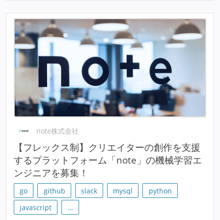
note株式会社
【フレックス制】クリエイターの創作を支援
するプラットフォーム「note」の機械学習エ
ンジニアを募集！
go
github
slack
mysql
python
javascript
…