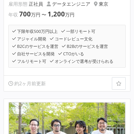
雇用形態
正社員
データエンジニア
東京
700
1,200
年収
万円
〜
万円
下限年収500万円以上
一部リモート可
アジャイル開発
コードレビュー文化
B2Cのサービスを運営
B2Bのサービスを運営
自社サービスを開発
CTOがいる
フルリモート可
オンラインで選考が受けられる
約2ヶ月前更新