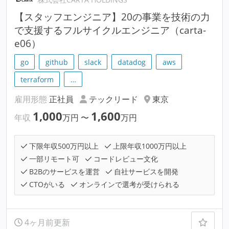
【スタッフエンジニア】20の事業を技術の力
で支援するフルサイクルエンジニア（carta-
e06）
go
github
slack
datadog
aws
terraform
…
雇用形態
正社員
テックリード
東京
1,000
1,600
年収
万円
〜
万円
下限年収500万円以上
上限年収1000万円以上
一部リモート可
コードレビュー文化
B2Bのサービスを運営
自社サービスを開発
CTOがいる
オンラインで選考が受けられる
4ヶ月前更新