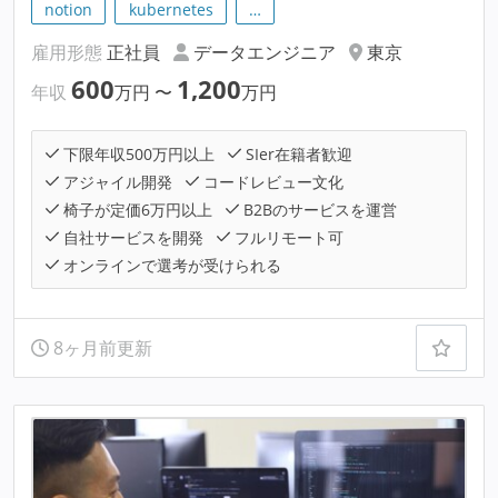
notion
kubernetes
…
雇用形態
正社員
データエンジニア
東京
600
1,200
年収
万円
〜
万円
下限年収500万円以上
SIer在籍者歓迎
アジャイル開発
コードレビュー文化
椅子が定価6万円以上
B2Bのサービスを運営
自社サービスを開発
フルリモート可
オンラインで選考が受けられる
8ヶ月前更新