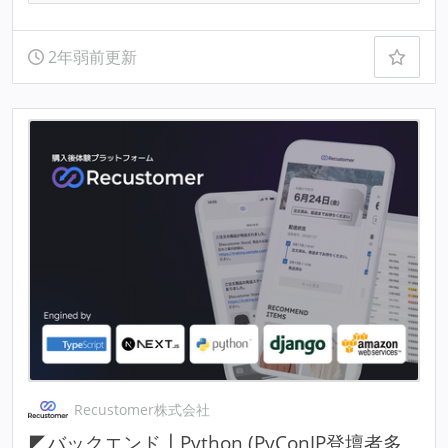
2年弱前更新
Recustomer株式会社
◤バックエンド┃Python (PyConJP登壇者多