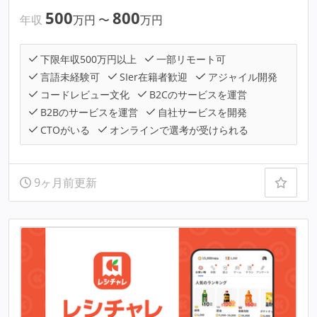
500
800
年収
万円
〜
万円
下限年収500万円以上
一部リモート可
言語未経験可
SIer在籍者歓迎
アジャイル開発
コードレビュー文化
B2Cのサービスを運営
B2Bのサービスを運営
自社サービスを開発
CTOがいる
オンラインで選考が受けられる
9ヶ月前更新