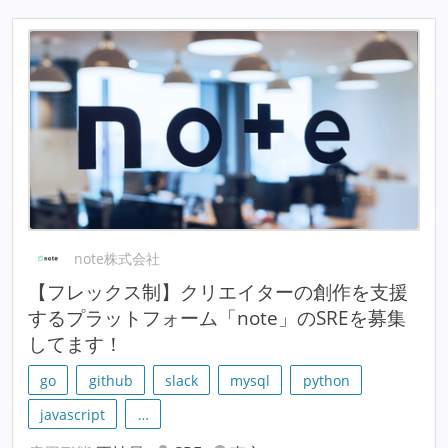
note株式会社
【フレックス制】クリエイターの創作を支援
するプラットフォーム「note」のSREを募集
してます！
go
github
slack
mysql
python
javascript
…