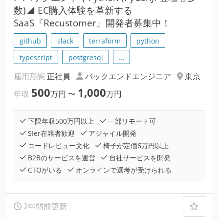
数)◢ EC購入体験を革新する
SaaS『Recustomer』開発者募集中！
github
slack
terraform
python
typescript
postgresql
…
雇用形態
正社員
バックエンドエンジニア
東京
500
1,000
年収
万円
〜
万円
下限年収500万円以上
一部リモート可
SIer在籍者歓迎
アジャイル開発
コードレビュー文化
椅子が定価6万円以上
B2Bのサービスを運営
自社サービスを開発
CTOがいる
オンラインで選考が受けられる
2年弱前更新