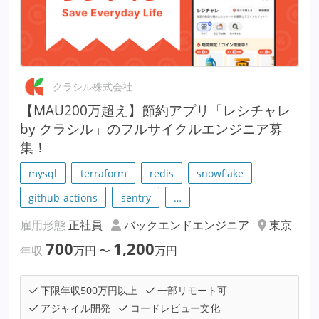
クラシル株式会社
【MAU200万超え】節約アプリ「レシチャレ
by クラシル」のフルサイクルエンジニア募
集！
mysql
terraform
redis
snowflake
github-actions
sentry
…
雇用形態
正社員
バックエンドエンジニア
東京
700
1,200
年収
万円
〜
万円
下限年収500万円以上
一部リモート可
アジャイル開発
コードレビュー文化