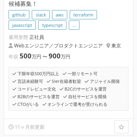
候補募集！
github
slack
aws
terraform
javascript
typescript
…
雇用形態
正社員
Webエンジニア／プロダクトエンジニア
東京
500
900
年収
万円
〜
万円
下限年収500万円以上
一部リモート可
言語未経験可
SIer在籍者歓迎
アジャイル開発
コードレビュー文化
B2Cのサービスを運営
B2Bのサービスを運営
自社サービスを開発
CTOがいる
オンラインで選考が受けられる
11ヶ月前更新