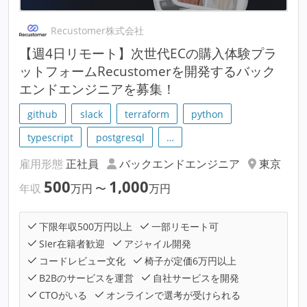
Recustomer株式会社
【週4日リモート】次世代ECの購入体験プラ
ットフォームRecustomerを開発するバック
エンドエンジニアを募集！
github
slack
terraform
python
typescript
postgresql
…
雇用形態
正社員
バックエンドエンジニア
東京
500
1,000
年収
万円
〜
万円
下限年収500万円以上
一部リモート可
SIer在籍者歓迎
アジャイル開発
コードレビュー文化
椅子が定価6万円以上
B2Bのサービスを運営
自社サービスを開発
CTOがいる
オンラインで選考が受けられる