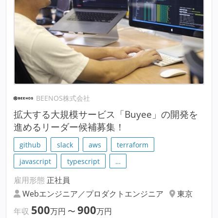
BEENOS株式会社
拡大する大規模サービス「Buyee」の開発を
進めるリーダー候補募集！
github
slack
aws
terraform
javascript
typescript
…
雇用形態
正社員
Webエンジニア／プロダクトエンジニア
東京
500
900
年収
万円
〜
万円