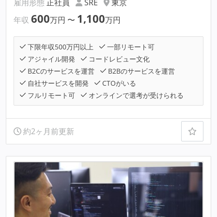
雇用形態
正社員
SRE
東京
600
1,100
年収
万円
〜
万円
下限年収500万円以上
一部リモート可
アジャイル開発
コードレビュー文化
B2Cのサービスを運営
B2Bのサービスを運営
自社サービスを開発
CTOがいる
フルリモート可
オンラインで選考が受けられる
約2ヶ月前更新