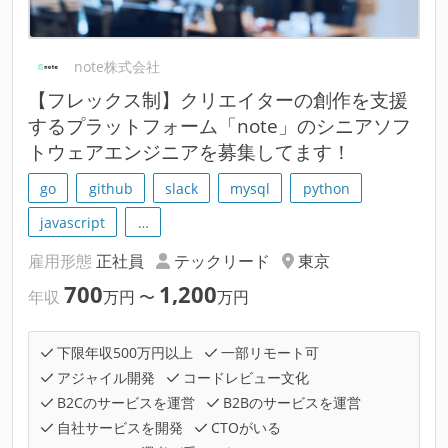
note株式会社
【フレックス制】クリエイターの創作を支援
するプラットフォーム「note」のシニアソフ
トウェアエンジニアを募集してます！
go
github
slack
mysql
python
javascript
…
雇用形態
正社員
テックリード
東京
700
1,200
年収
万円
〜
万円
下限年収500万円以上
一部リモート可
アジャイル開発
コードレビュー文化
B2Cのサービスを運営
B2Bのサービスを運営
自社サービスを開発
CTOがいる