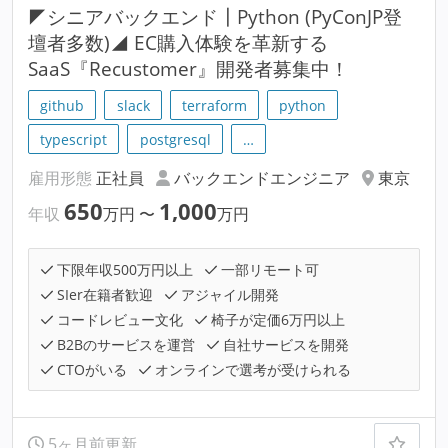
◤シニアバックエンド┃Python (PyConJP登
壇者多数)◢ EC購入体験を革新する
SaaS『Recustomer』開発者募集中！
github
slack
terraform
python
typescript
postgresql
…
雇用形態
正社員
バックエンドエンジニア
東京
650
1,000
年収
万円
〜
万円
下限年収500万円以上
一部リモート可
SIer在籍者歓迎
アジャイル開発
コードレビュー文化
椅子が定価6万円以上
B2Bのサービスを運営
自社サービスを開発
CTOがいる
オンラインで選考が受けられる
5ヶ月前更新