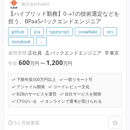
株式会社kubell
【ハイブリッド勤務】0→1の技術選定などを
担う、BPaaSバックエンドエンジニア
github
jira
typescript
snowflake
ecs
storybook
…
雇用形態
正社員
バックエンドエンジニア
東京
600
1,200
年収
万円
〜
万円
下限年収500万円以上
一部リモート可
アジャイル開発
コードレビュー文化
B2Bのサービスを運営
自社サービスを開発
CTOがいる
オンラインで選考が受けられる
3ヶ月前更新