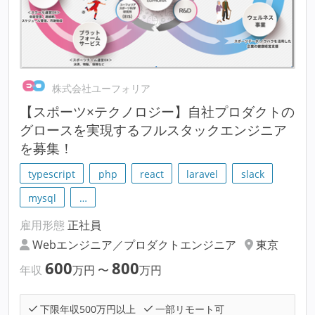
株式会社ユーフォリア
【スポーツ×テクノロジー】自社プロダクトの
グロースを実現するフルスタックエンジニア
を募集！
typescript
php
react
laravel
slack
mysql
…
雇用形態
正社員
Webエンジニア／プロダクトエンジニア
東京
600
800
年収
万円
〜
万円
下限年収500万円以上
一部リモート可