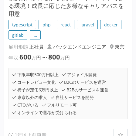
る環境！成長に応じた多様なキャリアパスを
用意
typescript
php
react
laravel
docker
gitlab
…
雇用形態
正社員
バックエンドエンジニア
東京
600
800
年収
万円
〜
万円
下限年収500万円以上
アジャイル開発
コードレビュー文化
B2Cのサービスを運営
椅子が定価6万円以上
B2Bのサービスを運営
東京以外の求人
自社サービスを開発
CTOがいる
フルリモート可
オンラインで選考が受けられる
1年以上前更新