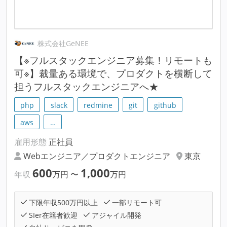
株式会社GeNEE
【※フルスタックエンジニア募集！リモートも
可※】裁量ある環境で、プロダクトを横断して
担うフルスタックエンジニアへ★
php
slack
redmine
git
github
aws
…
雇用形態
正社員
Webエンジニア／プロダクトエンジニア
東京
600
1,000
年収
万円
〜
万円
下限年収500万円以上
一部リモート可
SIer在籍者歓迎
アジャイル開発