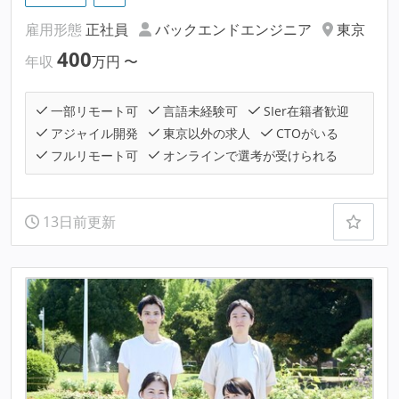
雇用形態
正社員
バックエンドエンジニア
東京
400
年収
万円
〜
一部リモート可
言語未経験可
SIer在籍者歓迎
アジャイル開発
東京以外の求人
CTOがいる
フルリモート可
オンラインで選考が受けられる
13日前更新