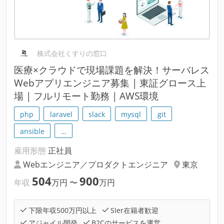
株式会社くすりの窓口
医療×クラウドで現場課題を解決！サーバレス
Webアプリエンジニア募集 | 東証グロース上
場 | フルリモート勤務 | AWS環境
php
laravel
slack
mysql
git
ansible
…
雇用形態
正社員
Webエンジニア／プロダクトエンジニア
東京
504
900
年収
万円
〜
万円
下限年収500万円以上
SIer在籍者歓迎
アジャイル開発
B2Cのサービスを運営