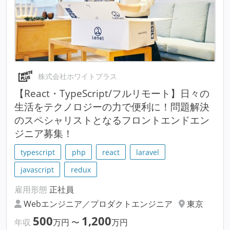
株式会社ホワイトプラス
【React・TypeScript/フルリモート】日々の
生活をテクノロジーの力で便利に！問題解決
のスペシャリストとなるフロントエンドエン
ジニア募集！
typescript
php
react
laravel
javascript
redux
雇用形態
正社員
Webエンジニア／プロダクトエンジニア
東京
500
1,200
年収
万円
〜
万円