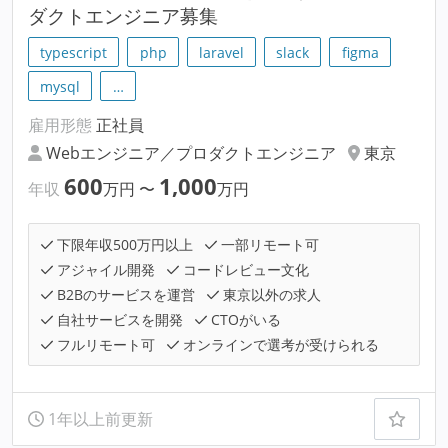
ダクトエンジニア募集
typescript
php
laravel
slack
figma
mysql
…
雇用形態
正社員
Webエンジニア／プロダクトエンジニア
東京
600
1,000
年収
万円
〜
万円
下限年収500万円以上
一部リモート可
アジャイル開発
コードレビュー文化
B2Bのサービスを運営
東京以外の求人
自社サービスを開発
CTOがいる
フルリモート可
オンラインで選考が受けられる
1年以上前更新