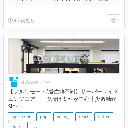
4日前更新
株式会社SUPINF
【フルリモート/居住地不問】サーバーサイド
エンジニア┃一次請け案件が中心┃少数精鋭
SIer
typescript
php
golang
react
flutter
docker
…