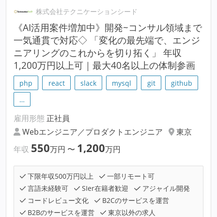
株式会社テクニケーションシード
《AI活用案件増加中》開発~コンサル領域まで
一気通貫で対応◇ 「変化の最先端で、エンジ
ニアリングのこれからを切り拓く」 年収
1,200万円以上可｜最大40名以上の体制参画
php
react
slack
mysql
git
github
…
雇用形態
正社員
Webエンジニア／プロダクトエンジニア
東京
550
1,200
年収
万円
〜
万円
下限年収500万円以上
一部リモート可
言語未経験可
SIer在籍者歓迎
アジャイル開発
コードレビュー文化
B2Cのサービスを運営
B2Bのサービスを運営
東京以外の求人