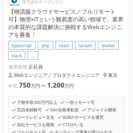
株式会社オープンロジ
【物流版クラウドサービス／フルリモート
可】物理×ITという難易度の高い領域で、業界
の本質的な課題解決に挑戦するWebエンジニ
アを募集！
typescript
php
react
laravel
docker
slack
…
雇用形態
正社員
Webエンジニア／プロダクトエンジニア
東京
750
1,200
年収
万円
〜
万円
下限年収500万円以上
一部リモート可
言語未経験可
SIer在籍者歓迎
アジャイル開発
コードレビュー文化
B2Bのサービスを運営
自社サービスを開発
CTOがいる
フルリモート可
オンラインで選考が受けられる