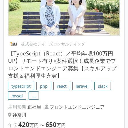
株式会社ティーズコンサルティング
【TypeScript（React）／平均年収100万円
UP】リモート有り×案件選択！成長企業でフ
ロントエンドエンジニア募集【スキルアップ
支援＆福利厚生充実】
typescript
php
react
laravel
slack
mysql
…
雇用形態
正社員
フロントエンドエンジニア
神奈川
420
650
年収
万円
〜
万円