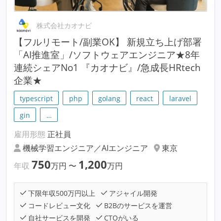
株式会社カオナビ
【フルリモート/副業OK】 新規立ち上げ部署
「AI推進室」/ソフトウェアエンジニア★8年
連続シェアNo1 『カオナビ』/急成長HRtech
企業★
typescript
php
golang
react
laravel
gin
…
雇用形態
正社員
機械学習エンジニア／AIエンジニア
東京
750
1,200
年収
万円
〜
万円
下限年収500万円以上
アジャイル開発
コードレビュー文化
B2Bのサービスを運営
自社サービスを開発
CTOがいる