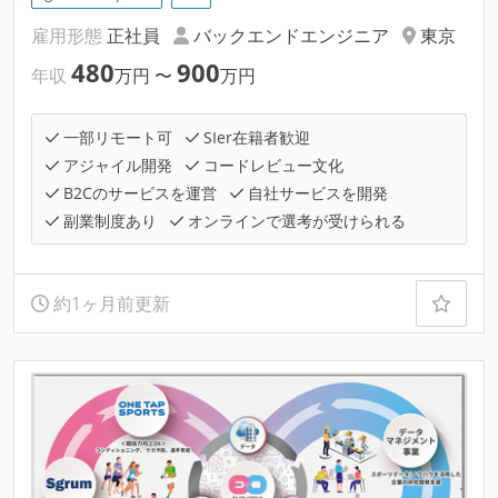
雇用形態
正社員
バックエンドエンジニア
東京
480
900
年収
万円
〜
万円
一部リモート可
SIer在籍者歓迎
アジャイル開発
コードレビュー文化
B2Cのサービスを運営
自社サービスを開発
副業制度あり
オンラインで選考が受けられる
約1ヶ月前更新