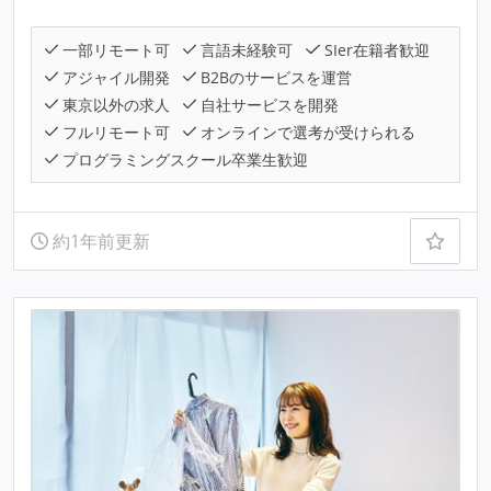
一部リモート可
言語未経験可
SIer在籍者歓迎
アジャイル開発
B2Bのサービスを運営
東京以外の求人
自社サービスを開発
フルリモート可
オンラインで選考が受けられる
プログラミングスクール卒業生歓迎
約1年前更新