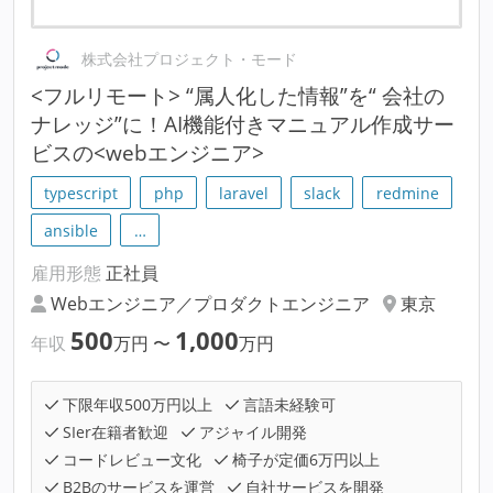
株式会社プロジェクト・モード
<フルリモート> “属人化した情報”を“ 会社の
ナレッジ”に！AI機能付きマニュアル作成サー
ビスの<webエンジニア>
typescript
php
laravel
slack
redmine
ansible
…
雇用形態
正社員
Webエンジニア／プロダクトエンジニア
東京
500
1,000
年収
万円
〜
万円
下限年収500万円以上
言語未経験可
SIer在籍者歓迎
アジャイル開発
コードレビュー文化
椅子が定価6万円以上
B2Bのサービスを運営
自社サービスを開発