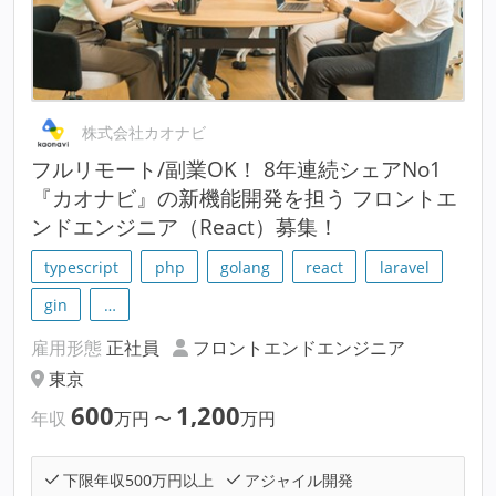
株式会社カオナビ
フルリモート/副業OK！ 8年連続シェアNo1
『カオナビ』の新機能開発を担う フロントエ
ンドエンジニア（React）募集！
typescript
php
golang
react
laravel
gin
…
雇用形態
正社員
フロントエンドエンジニア
東京
600
1,200
年収
万円
〜
万円
下限年収500万円以上
アジャイル開発