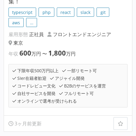
集！
typescript
php
react
slack
git
aws
…
雇用形態
正社員
フロントエンドエンジニア
東京
600
1,800
年収
万円
〜
万円
下限年収500万円以上
一部リモート可
SIer在籍者歓迎
アジャイル開発
コードレビュー文化
B2Bのサービスを運営
自社サービスを開発
フルリモート可
オンラインで選考が受けられる
3ヶ月前更新