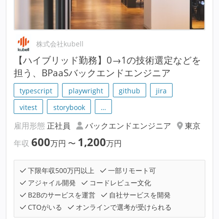
株式会社kubell
【ハイブリッド勤務】0→1の技術選定などを
担う、BPaaSバックエンドエンジニア
typescript
playwright
github
jira
vitest
storybook
…
雇用形態
正社員
バックエンドエンジニア
東京
600
1,200
年収
万円
〜
万円
下限年収500万円以上
一部リモート可
アジャイル開発
コードレビュー文化
B2Bのサービスを運営
自社サービスを開発
CTOがいる
オンラインで選考が受けられる