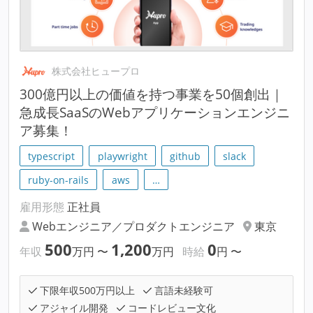
株式会社ヒュープロ
300億円以上の価値を持つ事業を50個創出｜
急成長SaaSのWebアプリケーションエンジニ
ア募集！
typescript
playwright
github
slack
ruby-on-rails
aws
…
雇用形態
正社員
Webエンジニア／プロダクトエンジニア
東京
500
1,200
0
年収
万円
〜
万円
時給
円
〜
下限年収500万円以上
言語未経験可
アジャイル開発
コードレビュー文化