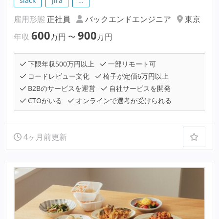
slack
jira
…
雇用形態
正社員
バックエンドエンジニア
東京
600
900
年収
万円
〜
万円
下限年収500万円以上
一部リモート可
コードレビュー文化
椅子が定価6万円以上
B2Bのサービスを運営
自社サービスを開発
CTOがいる
オンラインで選考が受けられる
4ヶ月前更新