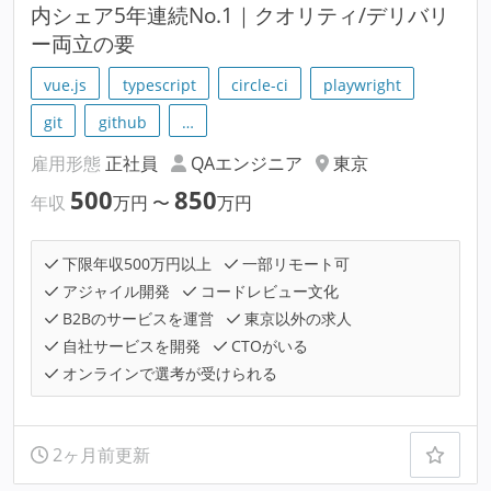
内シェア5年連続No.1｜クオリティ/デリバリ
ー両立の要
vue.js
typescript
circle-ci
playwright
git
github
…
雇用形態
正社員
QAエンジニア
東京
500
850
年収
万円
〜
万円
下限年収500万円以上
一部リモート可
アジャイル開発
コードレビュー文化
B2Bのサービスを運営
東京以外の求人
自社サービスを開発
CTOがいる
オンラインで選考が受けられる
2ヶ月前更新