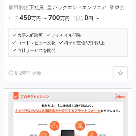
雇用形態
正社員
バックエンドエンジニア
東京
450
700
0
年収
万円
〜
万円
時給
円
〜
言語未経験可
アジャイル開発
コードレビュー文化
椅子が定価6万円以上
自社サービスを開発
約2年前更新