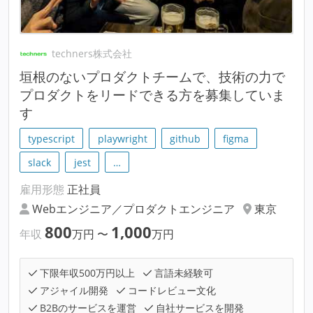
techners株式会社
垣根のないプロダクトチームで、技術の力で
プロダクトをリードできる方を募集していま
す
typescript
playwright
github
figma
slack
jest
…
雇用形態
正社員
Webエンジニア／プロダクトエンジニア
東京
800
1,000
年収
万円
〜
万円
下限年収500万円以上
言語未経験可
アジャイル開発
コードレビュー文化
B2Bのサービスを運営
自社サービスを開発