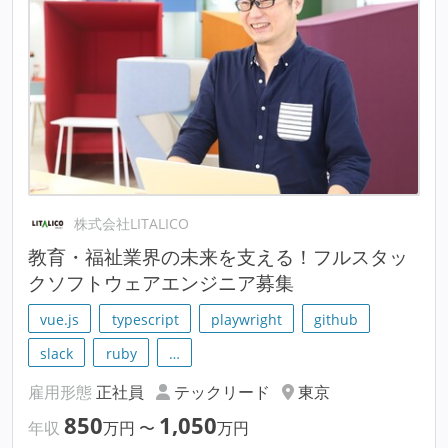
株式会社LITALICO
教育・福祉業界の未来を支える！フルスタッ
クソフトウェアエンジニア募集
vue.js
typescript
playwright
github
slack
ruby
…
雇用形態
正社員
テックリード
東京
850
1,050
年収
万円
〜
万円