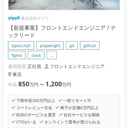
株式会社ヤプリ
【新規事業】フロントエンドエンジニア / テ
ックリード
typescript
playwright
git
github
figma
slack
…
雇用形態
正社員
フロントエンドエンジニア
東京
850
1,200
年収
万円
〜
万円
下限年収500万円以上
一部リモート可
コードレビュー文化
椅子が定価6万円以上
B2Bのサービスを運営
自社サービスを開発
CTOがいる
オンラインで選考が受けられる