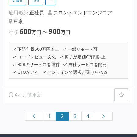
slack
jira
…
雇用形態
正社員
フロントエンドエンジニア
東京
600
900
年収
万円
〜
万円
下限年収500万円以上
一部リモート可
コードレビュー文化
椅子が定価6万円以上
B2Bのサービスを運営
自社サービスを開発
CTOがいる
オンラインで選考が受けられる
4ヶ月前更新
1
2
3
4