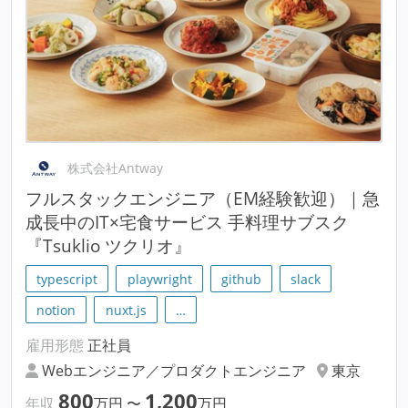
株式会社Antway
フルスタックエンジニア（EM経験歓迎）｜急
成長中のIT×宅食サービス 手料理サブスク
『Tsuklio ツクリオ』
typescript
playwright
github
slack
notion
nuxt.js
…
雇用形態
正社員
Webエンジニア／プロダクトエンジニア
東京
800
1,200
年収
万円
〜
万円