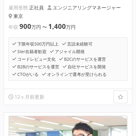
雇用形態
正社員
エンジニアリングマネージャー
東京
900
1,400
年収
万円
〜
万円
下限年収500万円以上
言語未経験可
SIer在籍者歓迎
アジャイル開発
コードレビュー文化
B2Cのサービスを運営
B2Bのサービスを運営
自社サービスを開発
CTOがいる
オンラインで選考が受けられる
12ヶ月前更新