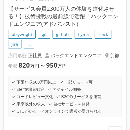
【サービス会員2300万人の体験を進化させ
る！】技術挑戦の最前線で活躍！バックエン
ドエンジニア(アドバンスト）
playwright
git
github
figma
slack
jira
…
雇用形態
正社員
バックエンドエンジニア
京都
820
950
年収
万円
〜
万円
下限年収500万円以上
一部リモート可
SIer在籍者歓迎
アジャイル開発
コードレビュー文化
B2Cのサービスを運営
東京以外の求人
自社サービスを開発
CTOがいる
オンラインで選考が受けられる