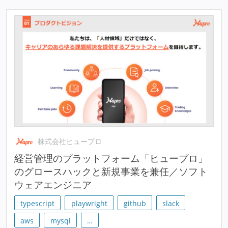
株式会社ヒュープロ
経営管理のプラットフォーム「ヒュープロ」
のグロースハックと新規事業を兼任／ソフト
ウェアエンジニア
typescript
playwright
github
slack
aws
mysql
…