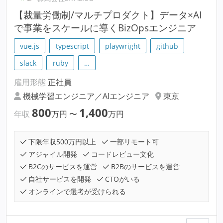
【裁量労働制/マルチプロダクト】データ×AI
で事業をスケールに導くBizOpsエンジニア
vue.js
typescript
playwright
github
slack
ruby
…
雇用形態
正社員
機械学習エンジニア／AIエンジニア
東京
800
1,400
年収
万円
〜
万円
下限年収500万円以上
一部リモート可
アジャイル開発
コードレビュー文化
B2Cのサービスを運営
B2Bのサービスを運営
自社サービスを開発
CTOがいる
オンラインで選考が受けられる