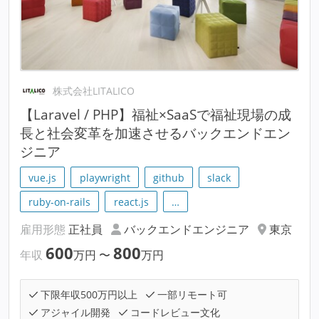
株式会社LITALICO
【Laravel / PHP】福祉×SaaSで福祉現場の成
長と社会変革を加速させるバックエンドエン
ジニア
vue.js
playwright
github
slack
ruby-on-rails
react.js
…
雇用形態
正社員
バックエンドエンジニア
東京
600
800
年収
万円
〜
万円
下限年収500万円以上
一部リモート可
アジャイル開発
コードレビュー文化