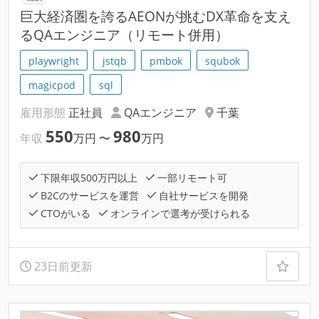
巨大経済圏を誇るAEONが挑むDX革命を支え
るQAエンジニア（リモート併用）
playwright
jstqb
pmbok
squbok
magicpod
sql
雇用形態
正社員
QAエンジニア
千葉
550
980
年収
万円
〜
万円
下限年収500万円以上
一部リモート可
B2Cのサービスを運営
自社サービスを開発
CTOがいる
オンラインで選考が受けられる
23日前更新