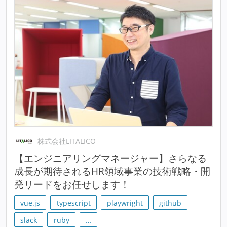
株式会社LITALICO
【エンジニアリングマネージャー】さらなる
成長が期待されるHR領域事業の技術戦略・開
発リードをお任せします！
vue.js
typescript
playwright
github
slack
ruby
…