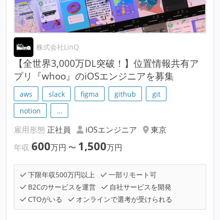
株式会社LinQ
【全世界3,000万DL突破！】位置情報共有ア
プリ『whoo』のiOSエンジニアを募集
aws
slack
figma
github
git
notion
…
雇用形態
正社員
iOSエンジニア
東京
600
1,500
年収
万円
〜
万円
下限年収500万円以上
一部リモート可
B2Cのサービスを運営
自社サービスを開発
CTOがいる
オンラインで選考が受けられる