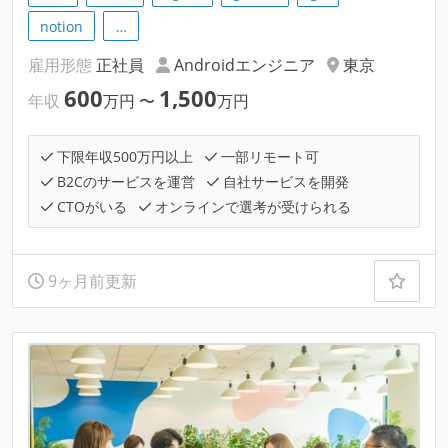
notion
…
雇用形態
正社員
Androidエンジニア
東京
600
1,500
年収
万円
〜
万円
下限年収500万円以上
一部リモート可
B2Cのサービスを運営
自社サービスを開発
CTOがいる
オンラインで選考が受けられる
9ヶ月前更新