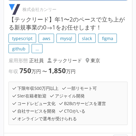
株式会社カンリー
【テックリード】年1〜2のペースで立ち上が
る新規事業の0→1をお任せします！
typescript
aws
mysql
slack
figma
github
…
雇用形態
正社員
テックリード
東京
750
1,850
年収
万円
〜
万円
下限年収500万円以上
一部リモート可
SIer在籍者歓迎
アジャイル開発
コードレビュー文化
B2Bのサービスを運営
自社サービスを開発
CTOがいる
オンラインで選考が受けられる