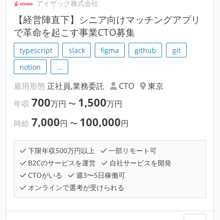
アイザック株式会社
【経営陣直下】シニア向けマッチングアプリ
で革命を起こす事業CTO募集
typescript
slack
figma
github
git
notion
…
雇用形態
正社員,業務委託
CTO
東京
700
1,500
年収
万円
〜
万円
7,000
100,000
時給
円
〜
円
下限年収500万円以上
一部リモート可
B2Cのサービスを運営
自社サービスを開発
CTOがいる
週3〜5日稼働可
オンラインで選考が受けられる