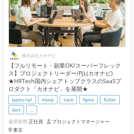
株式会社カオナビ
【フルリモート・副業OK/スーパーフレック
ス】プロジェクトリーダー/PjL(カオナビ)
★HRTech国内シェアトップクラスのSaaSプ
ロダクト「カオナビ」を展開★
typescript
mysql
slack
figma
flutter
dart
…
雇用形態
正社員
プロジェクトマネージャー
東京