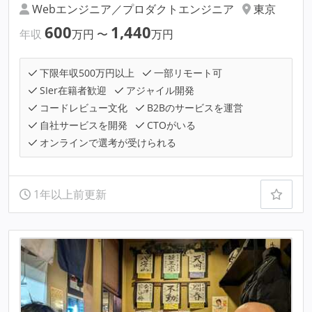
Webエンジニア／プロダクトエンジニア
東京
600
1,440
年収
万円
〜
万円
下限年収500万円以上
一部リモート可
SIer在籍者歓迎
アジャイル開発
コードレビュー文化
B2Bのサービスを運営
自社サービスを開発
CTOがいる
オンラインで選考が受けられる
1年以上前更新