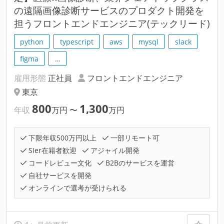
の遠隔画像診断サービスのプロダクト開発を
担うフロントエンドエンジニア(テックリード)
python
typescript
aws
mysql
slack
figma
…
雇用形態
正社員
フロントエンドエンジニア
東京
800
1,300
年収
万円
〜
万円
下限年収500万円以上
一部リモート可
SIer在籍者歓迎
アジャイル開発
コードレビュー文化
B2Bのサービスを運営
自社サービスを開発
オンラインで選考が受けられる