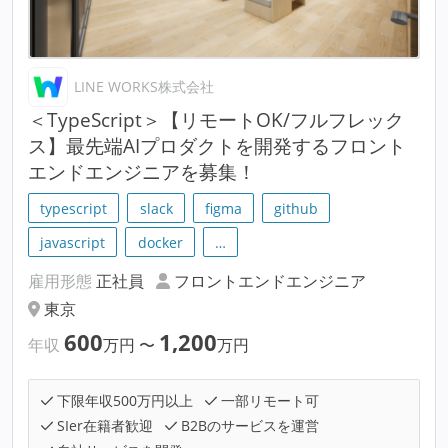
LINE WORKS株式会社
＜TypeScript＞【リモートOK/フルフレック
ス】最先端AIプロダクトを開発するフロント
エンドエンジニアを募集！
typescript
slack
figma
github
javascript
docker
…
雇用形態
正社員
フロントエンドエンジニア
東京
600
1,200
年収
万円
〜
万円
下限年収500万円以上
一部リモート可
SIer在籍者歓迎
B2Bのサービスを運営