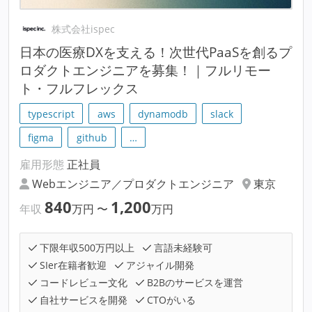
株式会社ispec
日本の医療DXを支える！次世代PaaSを創るプ
ロダクトエンジニアを募集！｜フルリモー
ト・フルフレックス
typescript
aws
dynamodb
slack
figma
github
…
雇用形態
正社員
Webエンジニア／プロダクトエンジニア
東京
840
1,200
年収
万円
〜
万円
下限年収500万円以上
言語未経験可
SIer在籍者歓迎
アジャイル開発
コードレビュー文化
B2Bのサービスを運営
自社サービスを開発
CTOがいる