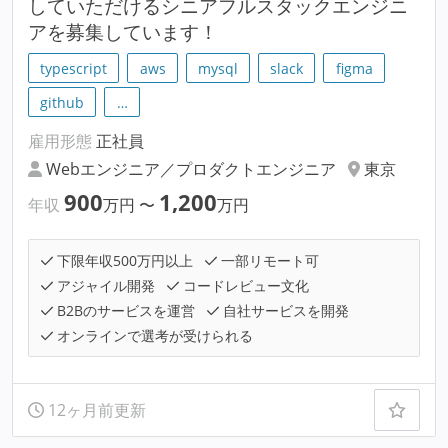
していただけるシニアフルスタックエンジニ
アを募集しています！
typescript
aws
mysql
slack
figma
github
…
雇用形態
正社員
Webエンジニア／プロダクトエンジニア
東京
900
1,200
年収
万円
〜
万円
下限年収500万円以上
一部リモート可
アジャイル開発
コードレビュー文化
B2Bのサービスを運営
自社サービスを開発
オンラインで選考が受けられる
12ヶ月前更新