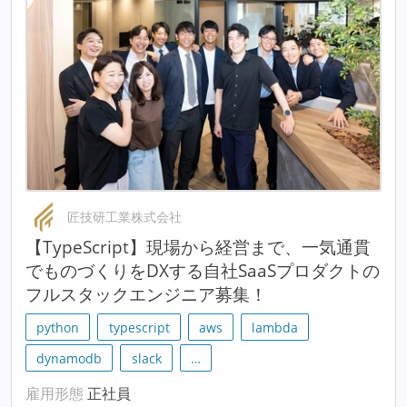
匠技研工業株式会社
【TypeScript】現場から経営まで、一気通貫
でものづくりをDXする自社SaaSプロダクトの
フルスタックエンジニア募集！
python
typescript
aws
lambda
dynamodb
slack
…
雇用形態
正社員