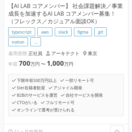
【AI LAB コアメンバー】 社会課題解決／事業
成長を加速するAI LAB コアメンバー募集！
（フレックス／カジュアル面談OK）
typescript
aws
slack
figma
git
notion
…
雇用形態
正社員
アーキテクト
東京
700
1,000
年収
万円
〜
万円
下限年収500万円以上
一部リモート可
SIer在籍者歓迎
アジャイル開発
B2Bのサービスを運営
自社サービスを開発
CTOがいる
フルリモート可
オンラインで選考が受けられる
11ヶ月前更新