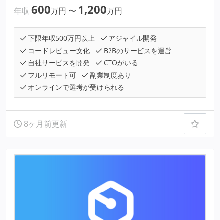
600
1,200
年収
万円
〜
万円
下限年収500万円以上
アジャイル開発
コードレビュー文化
B2Bのサービスを運営
自社サービスを開発
CTOがいる
フルリモート可
副業制度あり
オンラインで選考が受けられる
8ヶ月前更新