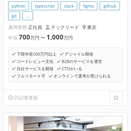
python
typescript
slack
figma
github
git
…
雇用形態
正社員
テックリード
東京
700
1,000
年収
万円
〜
万円
下限年収500万円以上
アジャイル開発
コードレビュー文化
B2Bのサービスを運営
自社サービスを開発
CTOがいる
フルリモート可
オンラインで選考が受けられる
25日前更新