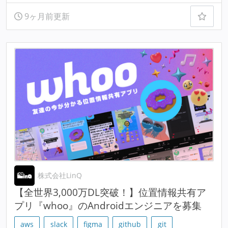
9ヶ月前更新
株式会社LinQ
【全世界3,000万DL突破！】位置情報共有ア
プリ『whoo』のAndroidエンジニアを募集
aws
slack
figma
github
git