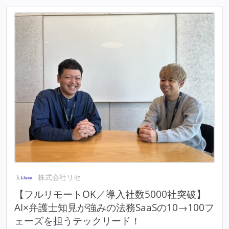
株式会社リセ
【フルリモートOK／導入社数5000社突破】
AI×弁護士知見が強みの法務SaaSの10→100フ
ェーズを担うテックリード！