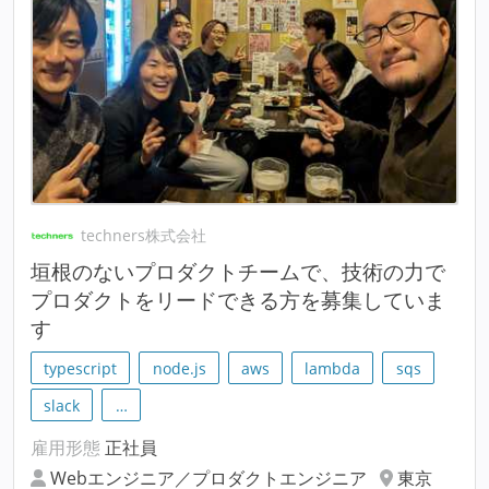
techners株式会社
垣根のないプロダクトチームで、技術の力で
プロダクトをリードできる方を募集していま
す
typescript
node.js
aws
lambda
sqs
slack
…
雇用形態
正社員
Webエンジニア／プロダクトエンジニア
東京