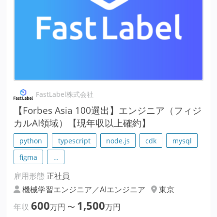
FastLabel株式会社
【Forbes Asia 100選出】エンジニア（フィジ
カルAI領域）【現年収以上確約】
python
typescript
node.js
cdk
mysql
figma
…
雇用形態
正社員
機械学習エンジニア／AIエンジニア
東京
600
1,500
年収
万円
〜
万円