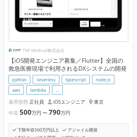
TXP Medical株式会社
【iOS開発エンジニア募集／Flutter】全国の
救急医療現場で利用されるDXシステムの開発
python
severless
typescript
node.js
aws
lambda
…
雇用形態
正社員
iOSエンジニア
東京
500
790
年収
万円
〜
万円
下限年収500万円以上
アジャイル開発