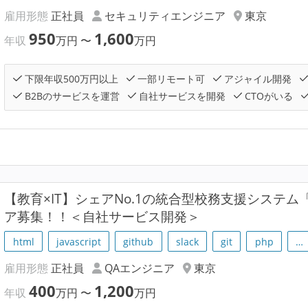
雇用形態
正社員
セキュリティエンジニア
東京
950
1,600
年収
万円
〜
万円
下限年収500万円以上
一部リモート可
アジャイル開発
B2Bのサービスを運営
自社サービスを開発
CTOがいる
【教育×IT】シェアNo.1の統合型校務支援システム「
ア募集！！＜自社サービス開発＞
html
javascript
github
slack
git
php
…
雇用形態
正社員
QAエンジニア
東京
400
1,200
年収
万円
〜
万円