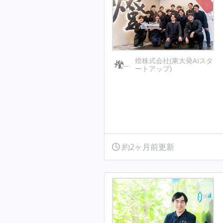
燈株式会社(東大発AIスタ
ートアップ)
約2ヶ月前更新