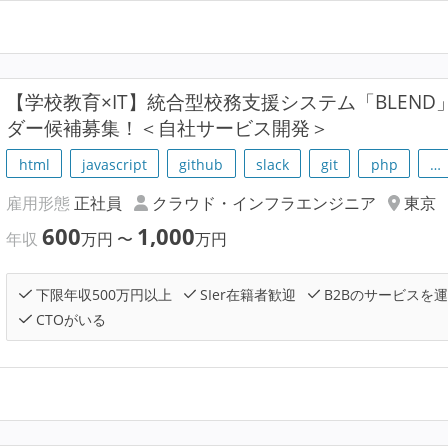
【学校教育×IT】統合型校務支援システム「BLEN
ダー候補募集！＜自社サービス開発＞
html
javascript
github
slack
git
php
…
雇用形態
正社員
クラウド・インフラエンジニア
東京
600
1,000
年収
万円
〜
万円
下限年収500万円以上
SIer在籍者歓迎
B2Bのサービスを
CTOがいる