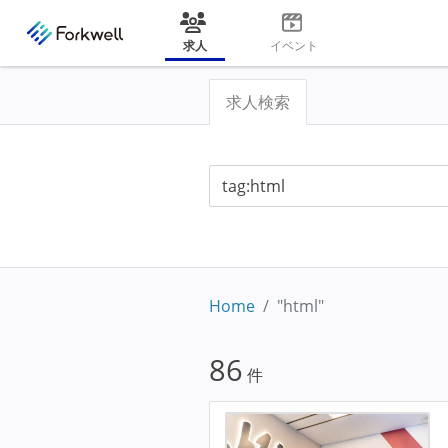
求人
イベント
求人検索
Home
"html"
86
件