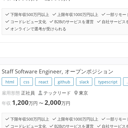
下限年収500万円以上
上限年収1000万円以上
一部リモー
コードレビュー文化
B2Bのサービスを運営
自社サービス
オンラインで選考が受けられる
Staff Software Engineer, オープンポジション
html
css
react
github
slack
typescript
雇用形態
正社員
テックリード
東京
1,200
2,000
年収
万円
〜
万円
下限年収500万円以上
上限年収1000万円以上
一部リモー
コードレビュー文化
B2Bのサービスを運営
自社サービス