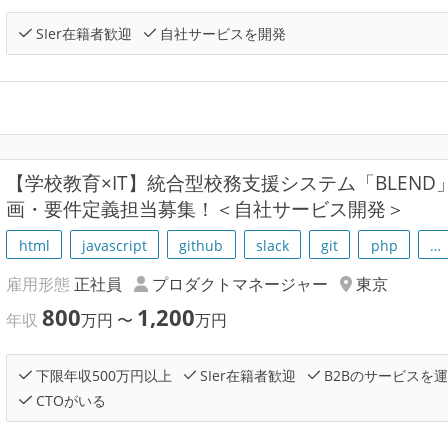
SIer在籍者歓迎
自社サービスを開発
【学校教育×IT】統合型校務支援システム「BLEN
画・要件定義担当募集！＜自社サービス開発＞
html
javascript
github
slack
git
php
…
雇用形態
正社員
プロダクトマネージャー
東京
800
1,200
年収
万円
〜
万円
下限年収500万円以上
SIer在籍者歓迎
B2Bのサービスを
CTOがいる