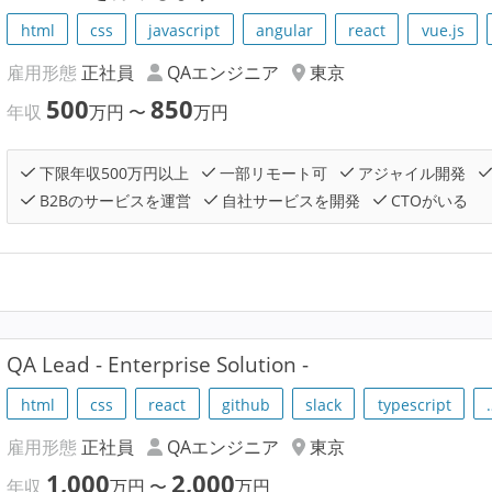
html
css
javascript
angular
react
vue.js
雇用形態
正社員
QAエンジニア
東京
500
850
年収
万円
〜
万円
下限年収500万円以上
一部リモート可
アジャイル開発
B2Bのサービスを運営
自社サービスを開発
CTOがいる
QA Lead - Enterprise Solution -
html
css
react
github
slack
typescript
雇用形態
正社員
QAエンジニア
東京
1,000
2,000
年収
万円
〜
万円