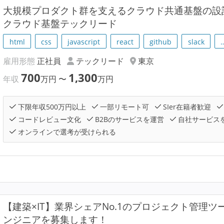
大規模プロダクト群を支えるクラウド共通基盤の設
クラウド基盤テックリード
html
css
javascript
react
github
slack
雇用形態
正社員
テックリード
東京
700
1,300
年収
万円
〜
万円
下限年収500万円以上
一部リモート可
SIer在籍者歓迎
コードレビュー文化
B2Bのサービスを運営
自社サービス
オンラインで選考が受けられる
【建築×IT】業界シェアNo.1のプロジェクト管理ツー
ンジニアを募集します！