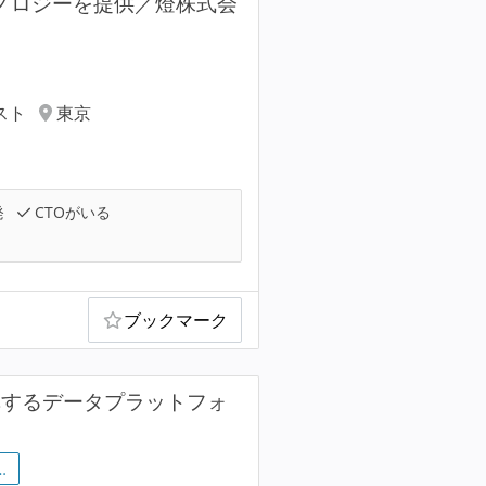
クノロジーを提供／燈株式会
スト
東京
発
CTOがいる
ブックマーク
巨大産業を変革するデータプラットフォ
…