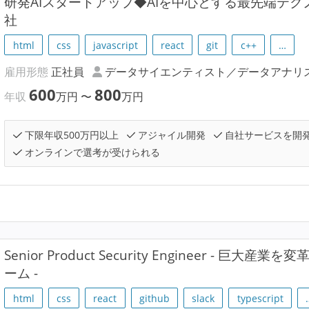
研発AIスタートアップ◆AIを中心とする最先端テ
社
html
css
javascript
react
git
c++
…
雇用形態
正社員
データサイエンティスト／データアナリ
600
800
年収
万円
〜
万円
下限年収500万円以上
アジャイル開発
自社サービスを開
オンラインで選考が受けられる
Senior Product Security Engineer - 
ーム -
html
css
react
github
slack
typescript