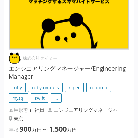
株式会社タイミー
エンジニアリングマネージャー/Engineering
Manager
ruby
ruby-on-rails
rspec
rubocop
mysql
swift
…
雇用形態
正社員
エンジニアリングマネージャー
東京
900
1,500
年収
万円
〜
万円