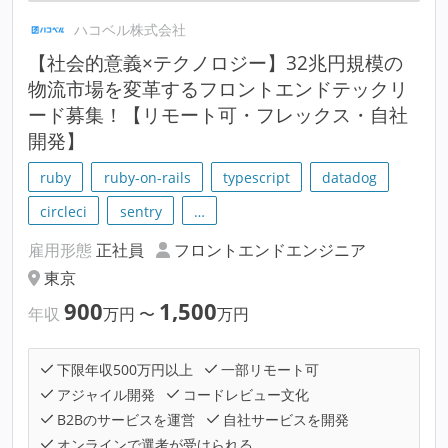
ハコベル株式会社
【社会的意義×テクノロジー】32兆円規模の
物流市場を変革するフロントエンドテックリ
ード募集！【リモート可・フレックス・自社
開発】
ruby
ruby-on-rails
typescript
datadog
circleci
sentry
…
雇用形態
正社員
フロントエンドエンジニア
東京
900
1,500
年収
万円
〜
万円
下限年収500万円以上
一部リモート可
アジャイル開発
コードレビュー文化
B2Bのサービスを運営
自社サービスを開発
オンラインで選考が受けられる