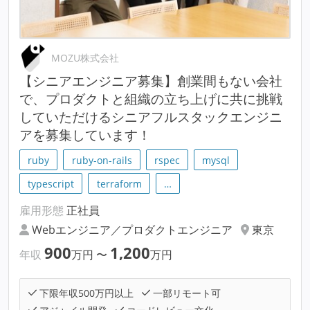
MOZU株式会社
【シニアエンジニア募集】創業間もない会社
で、プロダクトと組織の立ち上げに共に挑戦
していただけるシニアフルスタックエンジニ
アを募集しています！
ruby
ruby-on-rails
rspec
mysql
typescript
terraform
…
雇用形態
正社員
Webエンジニア／プロダクトエンジニア
東京
900
1,200
年収
万円
〜
万円
下限年収500万円以上
一部リモート可