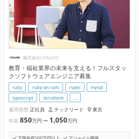
株式会社LITALICO
教育・福祉業界の未来を支える！フルスタッ
クソフトウェアエンジニア募集
ruby
ruby-on-rails
rspec
mysql
typescript
terraform
…
雇用形態
正社員
テックリード
東京
850
1,050
年収
万円
〜
万円
下限年収500万円以上
アジャイル開発