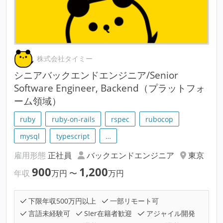
株式会社タイミー
シニアバックエンドエンジニア/Senior
Software Engineer, Backend（プラットフォ
ーム領域）
ruby
ruby-on-rails
rspec
rubocop
mysql
typescript
…
雇用形態
正社員
バックエンドエンジニア
東京
900
1,200
年収
万円
〜
万円
下限年収500万円以上
一部リモート可
言語未経験可
SIer在籍者歓迎
アジャイル開発