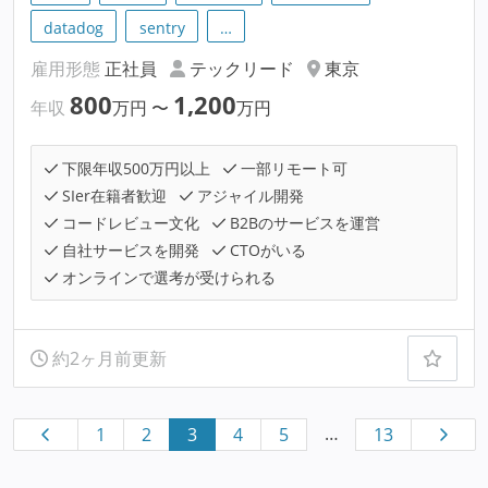
datadog
sentry
…
雇用形態
正社員
テックリード
東京
800
1,200
年収
万円
〜
万円
下限年収500万円以上
一部リモート可
SIer在籍者歓迎
アジャイル開発
コードレビュー文化
B2Bのサービスを運営
自社サービスを開発
CTOがいる
オンラインで選考が受けられる
約2ヶ月前更新
…
1
2
3
4
5
13