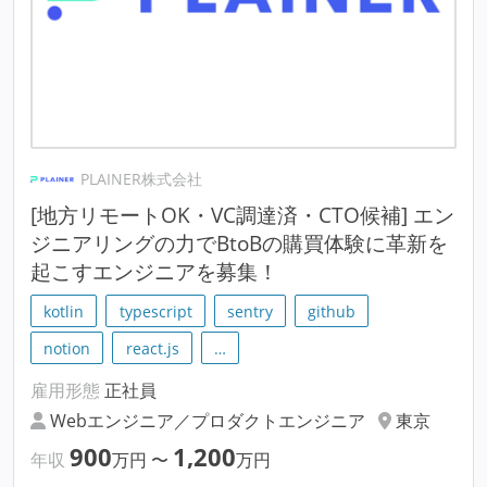
PLAINER株式会社
[地方リモートOK・VC調達済・CTO候補] エン
ジニアリングの力でBtoBの購買体験に革新を
起こすエンジニアを募集！
kotlin
typescript
sentry
github
notion
react.js
…
雇用形態
正社員
Webエンジニア／プロダクトエンジニア
東京
900
1,200
年収
万円
〜
万円