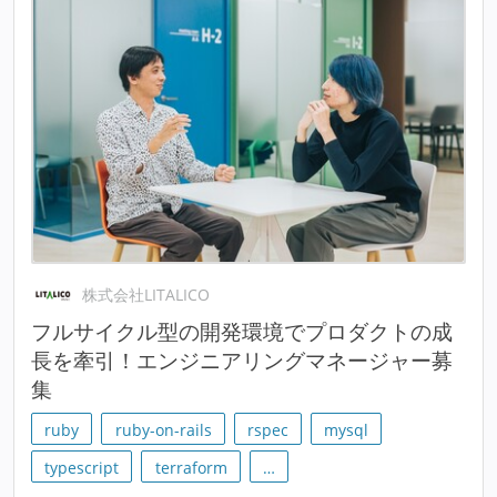
株式会社LITALICO
フルサイクル型の開発環境でプロダクトの成
長を牽引！エンジニアリングマネージャー募
集
ruby
ruby-on-rails
rspec
mysql
typescript
terraform
…