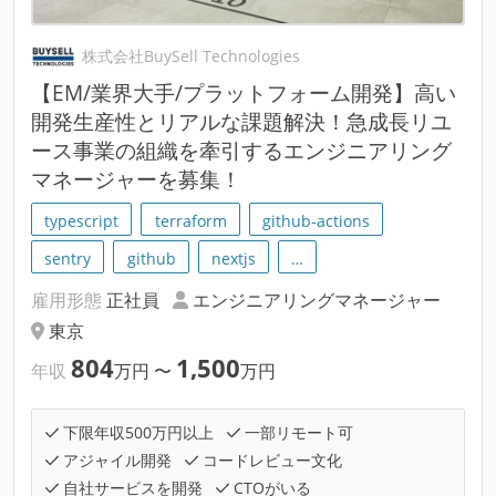
株式会社BuySell Technologies
【EM/業界大手/プラットフォーム開発】高い
開発生産性とリアルな課題解決！急成長リユ
ース事業の組織を牽引するエンジニアリング
マネージャーを募集！
typescript
terraform
github-actions
sentry
github
nextjs
…
雇用形態
正社員
エンジニアリングマネージャー
東京
804
1,500
年収
万円
〜
万円
下限年収500万円以上
一部リモート可
アジャイル開発
コードレビュー文化
自社サービスを開発
CTOがいる