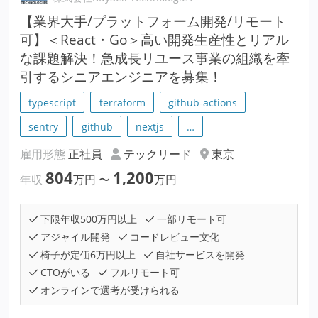
【業界大手/プラットフォーム開発/リモート
可】＜React・Go＞高い開発生産性とリアル
な課題解決！急成長リユース事業の組織を牽
引するシニアエンジニアを募集！
typescript
terraform
github-actions
sentry
github
nextjs
…
雇用形態
正社員
テックリード
東京
804
1,200
年収
万円
〜
万円
下限年収500万円以上
一部リモート可
アジャイル開発
コードレビュー文化
椅子が定価6万円以上
自社サービスを開発
CTOがいる
フルリモート可
オンラインで選考が受けられる