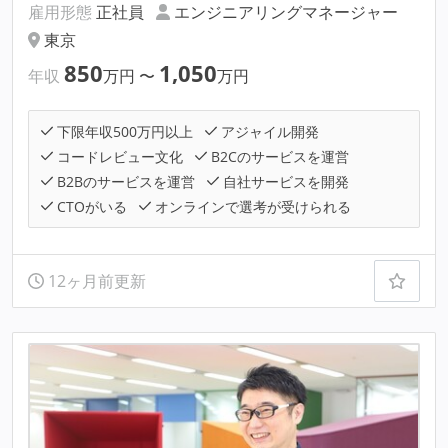
雇用形態
正社員
エンジニアリングマネージャー
東京
850
1,050
年収
万円
〜
万円
下限年収500万円以上
アジャイル開発
コードレビュー文化
B2Cのサービスを運営
B2Bのサービスを運営
自社サービスを開発
CTOがいる
オンラインで選考が受けられる
12ヶ月前更新