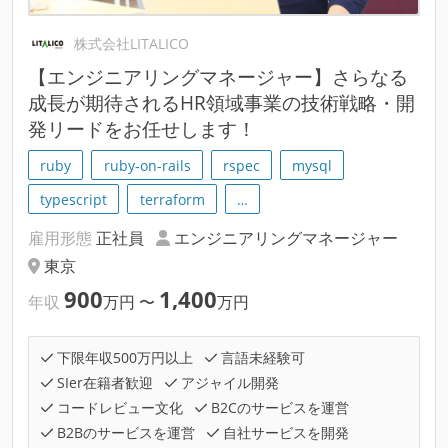
株式会社LITALICO
【エンジニアリングマネージャー】さらなる
成長が期待されるHR領域事業の技術戦略・開
発リードをお任せします！
ruby
ruby-on-rails
rspec
mysql
typescript
terraform
…
雇用形態
正社員
エンジニアリングマネージャー
東京
900
1,400
年収
万円
〜
万円
下限年収500万円以上
言語未経験可
SIer在籍者歓迎
アジャイル開発
コードレビュー文化
B2Cのサービスを運営
B2Bのサービスを運営
自社サービスを開発