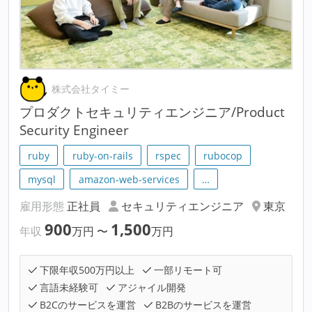
株式会社タイミー
プロダクトセキュリティエンジニア/Product
Security Engineer
ruby
ruby-on-rails
rspec
rubocop
mysql
amazon-web-services
…
雇用形態
正社員
セキュリティエンジニア
東京
900
1,500
年収
万円
〜
万円
下限年収500万円以上
一部リモート可
言語未経験可
アジャイル開発
B2Cのサービスを運営
B2Bのサービスを運営