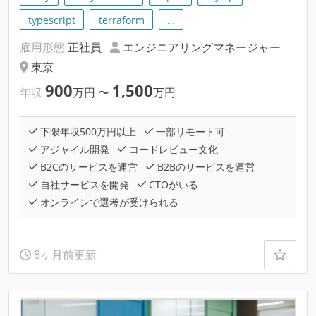
typescript
terraform
…
雇用形態
正社員
エンジニアリングマネージャー
東京
900
1,500
年収
万円
〜
万円
下限年収500万円以上
一部リモート可
アジャイル開発
コードレビュー文化
B2Cのサービスを運営
B2Bのサービスを運営
自社サービスを開発
CTOがいる
オンラインで選考が受けられる
8ヶ月前更新