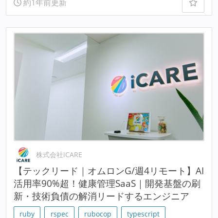
約1年前更新
株式会社iCARE
【テックリード｜オムロンG/週4リモート】AI
活用率90%超！健康管理SaaS｜開発基盤の刷
新・技術負債の解消リードするエンジニア
ruby
rspec
rubocop
typescript