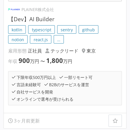
PLAINER株式会社
【Dev】AI Builder
kotlin
typescript
sentry
github
notion
react.js
…
雇用形態
正社員
テックリード
東京
900
1,800
年収
万円
〜
万円
下限年収500万円以上
一部リモート可
言語未経験可
B2Bのサービスを運営
自社サービスを開発
オンラインで選考が受けられる
3ヶ月前更新