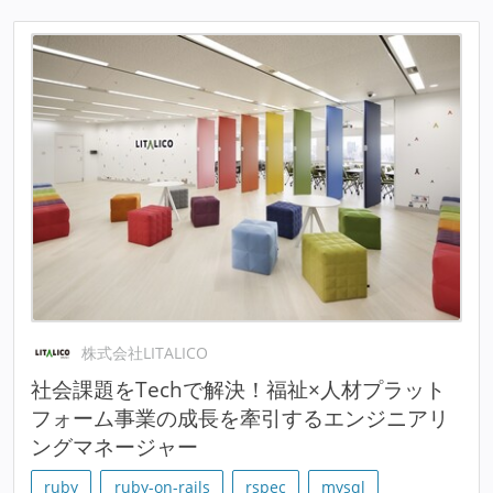
株式会社LITALICO
社会課題をTechで解決！福祉×人材プラット
フォーム事業の成長を牽引するエンジニアリ
ングマネージャー
ruby
ruby-on-rails
rspec
mysql