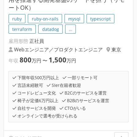
ートOK）
ruby
ruby-on-rails
mysql
typescript
terraform
datadog
…
雇用形態
正社員
Webエンジニア／プロダクトエンジニア
東京
800
1,500
年収
万円
〜
万円
下限年収500万円以上
一部リモート可
言語未経験可
SIer在籍者歓迎
コードレビュー文化
B2Cのサービスを運営
椅子が定価6万円以上
B2Bのサービスを運営
自社サービスを開発
CTOがいる
オンラインで選考が受けられる