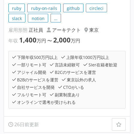
ruby
ruby-on-rails
github
circleci
slack
notion
…
雇用形態
正社員
アーキテクト
東京
1,400
2,000
年収
万円
〜
万円
下限年収500万円以上
上限年収1000万円以上
一部リモート可
言語未経験可
SIer在籍者歓迎
アジャイル開発
B2Cのサービスを運営
B2Bのサービスを運営
東京以外の求人
自社サービスを開発
CTOがいる
フルリモート可
副業制度あり
オンラインで選考が受けられる
26日前更新