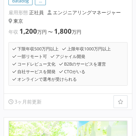
datadog
…
雇用形態
正社員
エンジニアリングマネージャー
東京
1,200
1,800
年収
万円
〜
万円
下限年収500万円以上
上限年収1000万円以上
一部リモート可
アジャイル開発
コードレビュー文化
B2Bのサービスを運営
自社サービスを開発
CTOがいる
オンラインで選考が受けられる
3ヶ月前更新