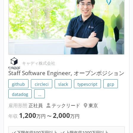
キャディ株式会社
Staff Software Engineer, オープンポジション
github
circleci
slack
typescript
gcp
datadog
…
雇用形態
正社員
テックリード
東京
1,200
2,000
年収
万円
〜
万円
下限年収500万円以上
上限年収1000万円以上