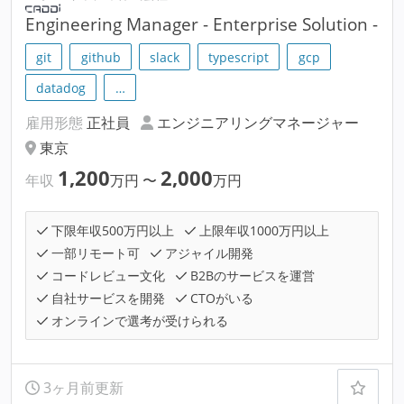
Engineering Manager - Enterprise Solution -
git
github
slack
typescript
gcp
datadog
…
雇用形態
正社員
エンジニアリングマネージャー
東京
1,200
2,000
年収
万円
〜
万円
下限年収500万円以上
上限年収1000万円以上
一部リモート可
アジャイル開発
コードレビュー文化
B2Bのサービスを運営
自社サービスを開発
CTOがいる
オンラインで選考が受けられる
3ヶ月前更新