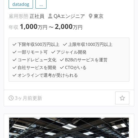
datadog
…
雇用形態
正社員
QAエンジニア
東京
1,000
2,000
年収
万円
〜
万円
下限年収500万円以上
上限年収1000万円以上
一部リモート可
アジャイル開発
コードレビュー文化
B2Bのサービスを運営
自社サービスを開発
CTOがいる
オンラインで選考が受けられる
3ヶ月前更新