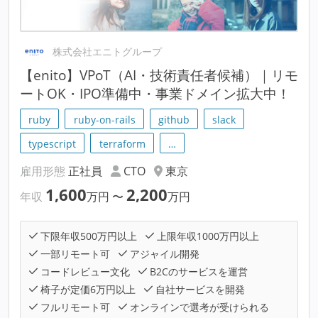
株式会社エニトグループ
【enito】VPoT（AI・技術責任者候補）｜リモ
ートOK・IPO準備中・事業ドメイン拡大中！
ruby
ruby-on-rails
github
slack
typescript
terraform
…
雇用形態
正社員
CTO
東京
1,600
2,200
年収
万円
〜
万円
下限年収500万円以上
上限年収1000万円以上
一部リモート可
アジャイル開発
コードレビュー文化
B2Cのサービスを運営
椅子が定価6万円以上
自社サービスを開発
フルリモート可
オンラインで選考が受けられる