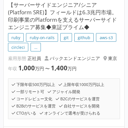
【サーバーサイドエンジニア/シニア
(Platform SRE)】フィールドは6.3兆円市場。
印刷事業のPlatformを支えるサーバーサイド
エンジニア募集◆東証プライム◆
ruby
ruby-on-rails
git
github
aws-s3
circleci
…
雇用形態
正社員
バックエンドエンジニア
東京
1,000
1,400
年収
万円
〜
万円
下限年収500万円以上
上限年収1000万円以上
一部リモート可
アジャイル開発
コードレビュー文化
B2Cのサービスを運営
B2Bのサービスを運営
自社サービスを開発
CTOがいる
オンラインで選考が受けられる