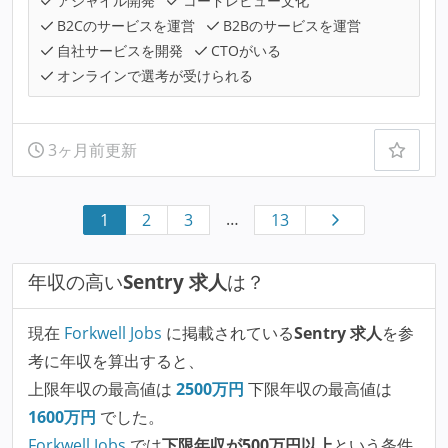
アジャイル開発
コードレビュー文化
B2Cのサービスを運営
B2Bのサービスを運営
自社サービスを開発
CTOがいる
オンラインで選考が受けられる
3ヶ月前更新
…
1
2
3
13
年収の高い
Sentry 求人
は？
現在
Forkwell Jobs
に掲載されている
Sentry 求人
を参
考に年収を算出すると、
上限年収の最高値は
2500
万円
下限年収の最高値は
1600
万円
でした。
Forkwell Jobs
では
下限年収が500万円以上
という条件