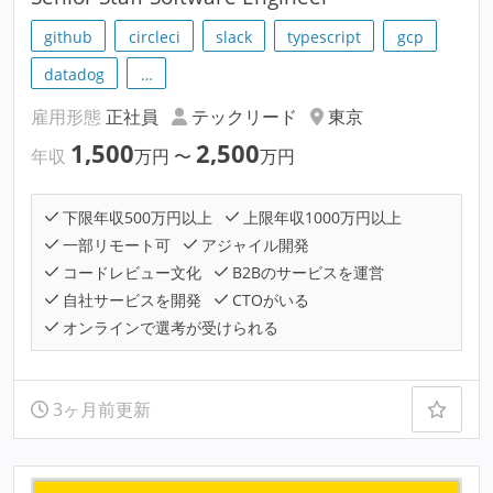
github
circleci
slack
typescript
gcp
datadog
…
雇用形態
正社員
テックリード
東京
1,500
2,500
年収
万円
〜
万円
下限年収500万円以上
上限年収1000万円以上
一部リモート可
アジャイル開発
コードレビュー文化
B2Bのサービスを運営
自社サービスを開発
CTOがいる
オンラインで選考が受けられる
3ヶ月前更新