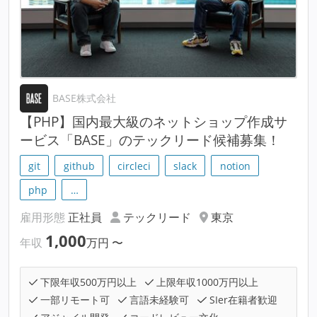
BASE株式会社
【PHP】国内最大級のネットショップ作成サ
ービス「BASE」のテックリード候補募集！
git
github
circleci
slack
notion
php
…
雇用形態
正社員
テックリード
東京
1,000
年収
万円
〜
下限年収500万円以上
上限年収1000万円以上
一部リモート可
言語未経験可
SIer在籍者歓迎