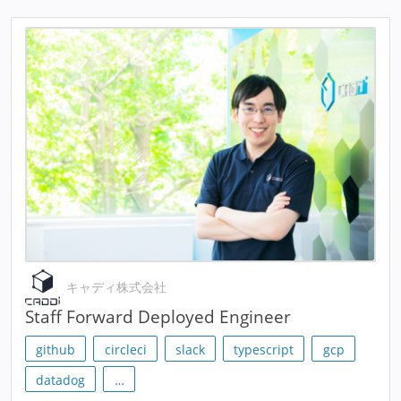
キャディ株式会社
Staff Forward Deployed Engineer
github
circleci
slack
typescript
gcp
datadog
…