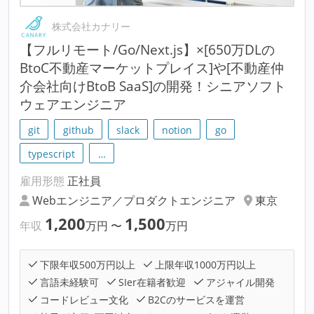
株式会社カナリー
【フルリモート/Go/Next.js】×[650万DLの
BtoC不動産マーケットプレイス]や[不動産仲
介会社向けBtoB SaaS]の開発！シニアソフト
ウェアエンジニア
git
github
slack
notion
go
typescript
…
雇用形態
正社員
Webエンジニア／プロダクトエンジニア
東京
1,200
1,500
年収
万円
〜
万円
下限年収500万円以上
上限年収1000万円以上
言語未経験可
SIer在籍者歓迎
アジャイル開発
コードレビュー文化
B2Cのサービスを運営