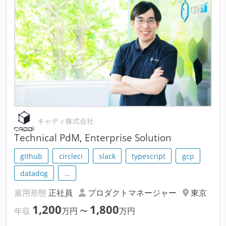
キャディ株式会社
Technical PdM, Enterprise Solution
github
circleci
slack
typescript
gcp
datadog
…
雇用形態
正社員
プロダクトマネージャー
東京
1,200
1,800
年収
万円
〜
万円