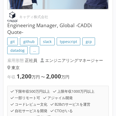
キャディ株式会社
Engineering Manager, Global -CADDi
Quote-
git
github
slack
typescript
gcp
datadog
…
雇用形態
正社員
エンジニアリングマネージャー
東京
1,200
2,000
年収
万円
〜
万円
下限年収500万円以上
上限年収1000万円以上
一部リモート可
アジャイル開発
コードレビュー文化
B2Bのサービスを運営
自社サービスを開発
CTOがいる