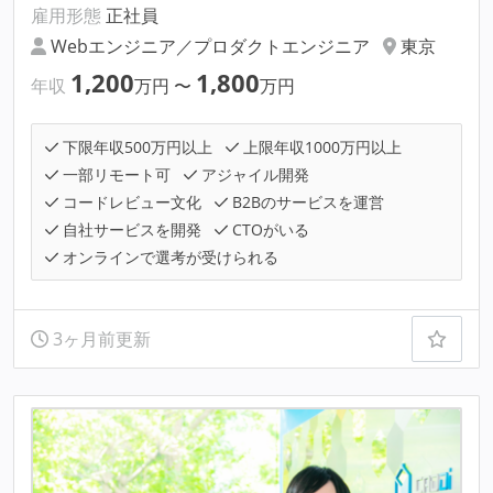
雇用形態
正社員
Webエンジニア／プロダクトエンジニア
東京
1,200
1,800
年収
万円
〜
万円
下限年収500万円以上
上限年収1000万円以上
一部リモート可
アジャイル開発
コードレビュー文化
B2Bのサービスを運営
自社サービスを開発
CTOがいる
オンラインで選考が受けられる
3ヶ月前更新