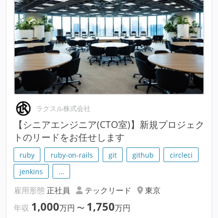
ラクスル株式会社
【シニアエンジニア(CTO室)】新規プロジェク
トのリードをお任せします
ruby
ruby-on-rails
git
github
circleci
jenkins
…
雇用形態
正社員
テックリード
東京
1,000
1,750
年収
万円
〜
万円