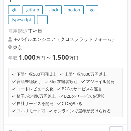
git
github
slack
notion
go
typescript
…
雇用形態
正社員
モバイルエンジニア（クロスプラットフォーム）
東京
1,000
1,500
年収
万円
〜
万円
下限年収500万円以上
上限年収1000万円以上
言語未経験可
SIer在籍者歓迎
アジャイル開発
コードレビュー文化
B2Cのサービスを運営
椅子が定価6万円以上
B2Bのサービスを運営
自社サービスを開発
CTOがいる
フルリモート可
オンラインで選考が受けられる