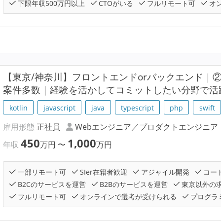
下限年収500万円以上
CTOがいる
フルリモート可
オ
【東京/神奈川】フロントエンドorバックエンド｜
案件多数｜経験を活かしてコミットしたい分野で活
kotlin
javascript
java
typescript
php
swift
雇用形態
正社員
Webエンジニア／プロダクトエンジニア
450
1,000
年収
万円
〜
万円
一部リモート可
SIer在籍者歓迎
アジャイル開発
コー
B2Cのサービスを運営
B2Bのサービスを運営
東京以外の
フルリモート可
オンラインで選考が受けられる
プログラ