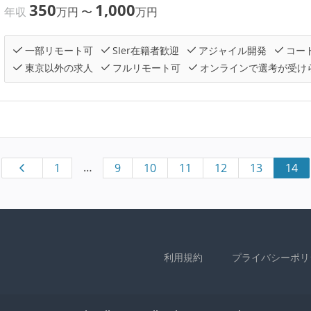
350
1,000
年収
万円
〜
万円
一部リモート可
SIer在籍者歓迎
アジャイル開発
コー
東京以外の求人
フルリモート可
オンラインで選考が受け
…
1
9
10
11
12
13
14
利用規約
プライバシーポリ