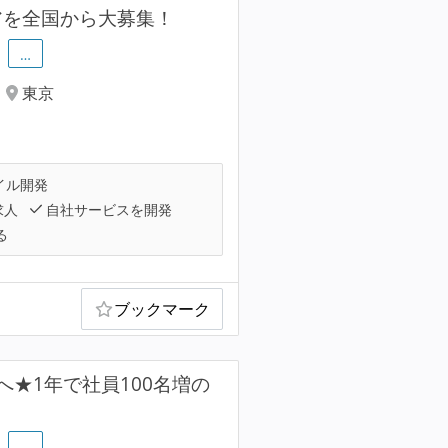
アを全国から大募集！
…
東京
イル開発
求人
自社サービスを開発
る
ブックマーク
★1年で社員100名増の
…