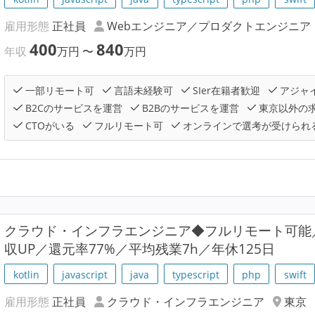
雇用形態
正社員
Webエンジニア／プロダクトエンジニア
400
840
年収
万円
〜
万円
一部リモート可
言語未経験可
SIer在籍者歓迎
アジャ
B2Cのサービスを運営
B2Bのサービスを運営
東京以外の
CTOがいる
フルリモート可
オンラインで選考が受けられ
クラウド・インフラエンジニア◆フルリモート可能
収UP／還元率77%／平均残業7h／年休125日
kotlin
javascript
java
typescript
php
swift
雇用形態
正社員
クラウド・インフラエンジニア
東京