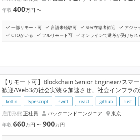
400
年収
万円
〜
一部リモート可
言語未経験可
SIer在籍者歓迎
アジャ
CTOがいる
フルリモート可
オンラインで選考が受けられ
【リモート可】Blockchain Senior Enginee
歓迎/Web3の社会実装を加速させ、社会インフラ
kotlin
typescript
swift
react
github
rust
雇用形態
正社員
バックエンドエンジニア
東京
660
900
年収
万円
〜
万円