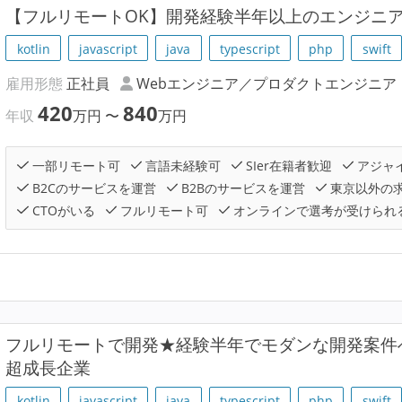
【フルリモートOK】開発経験半年以上のエンジニ
kotlin
javascript
java
typescript
php
swift
雇用形態
正社員
Webエンジニア／プロダクトエンジニア
420
840
年収
万円
〜
万円
一部リモート可
言語未経験可
SIer在籍者歓迎
アジャ
B2Cのサービスを運営
B2Bのサービスを運営
東京以外の
CTOがいる
フルリモート可
オンラインで選考が受けられ
フルリモートで開発★経験半年でモダンな開発案件へ
超成長企業
kotlin
javascript
java
typescript
php
swift