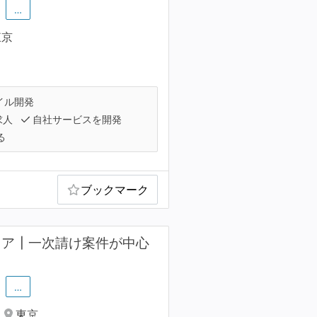
…
東京
イル開発
求人
自社サービスを開発
る
ブックマーク
ニア┃一次請け案件が中心
…
東京