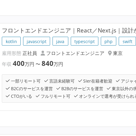
フロントエンドエンジニア｜React／Next.js｜
kotlin
javascript
java
typescript
php
swift
雇用形態
正社員
フロントエンドエンジニア
東京
400
840
年収
万円
〜
万円
一部リモート可
言語未経験可
SIer在籍者歓迎
アジャ
B2Cのサービスを運営
B2Bのサービスを運営
東京以外の
CTOがいる
フルリモート可
オンラインで選考が受けられ