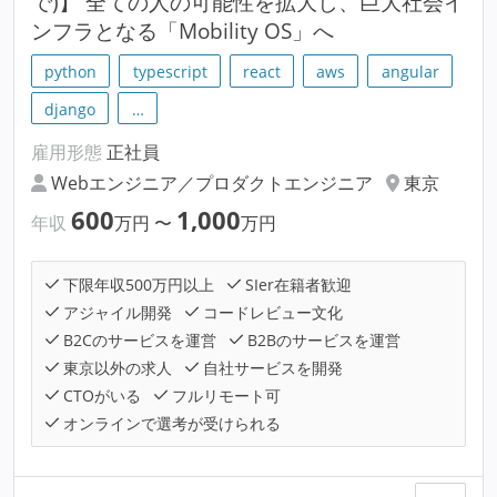
で)】 全ての人の可能性を拡大し、巨大社会イ
ンフラとなる「Mobility OS」へ
python
typescript
react
aws
angular
django
…
雇用形態
正社員
Webエンジニア／プロダクトエンジニア
東京
600
1,000
年収
万円
〜
万円
下限年収500万円以上
SIer在籍者歓迎
アジャイル開発
コードレビュー文化
B2Cのサービスを運営
B2Bのサービスを運営
東京以外の求人
自社サービスを開発
CTOがいる
フルリモート可
オンラインで選考が受けられる