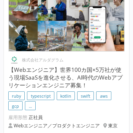
株式会社アルダグラム
【Webエンジニア】世界100カ国×5万社が使
う現場SaaSを進化させる、AI時代のWebアプ
リケーションエンジニア募集！
ruby
typescript
kotlin
swift
aws
gcp
…
雇用形態
正社員
Webエンジニア／プロダクトエンジニア
東京