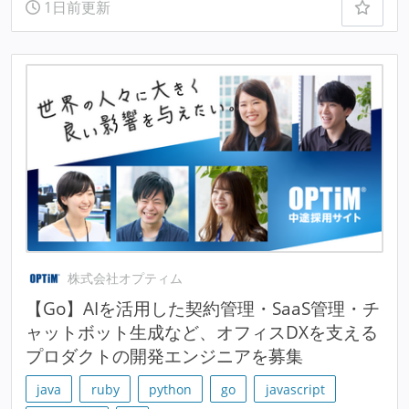
1日前更新
株式会社オプティム
【Go】AIを活用した契約管理・SaaS管理・チ
ャットボット生成など、オフィスDXを支える
プロダクトの開発エンジニアを募集
java
ruby
python
go
javascript