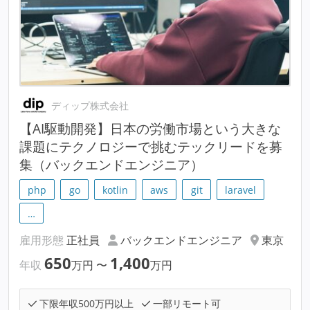
ディップ株式会社
【AI駆動開発】日本の労働市場という大きな
課題にテクノロジーで挑むテックリードを募
集（バックエンドエンジニア）
php
go
kotlin
aws
git
laravel
…
雇用形態
正社員
バックエンドエンジニア
東京
650
1,400
年収
万円
〜
万円
下限年収500万円以上
一部リモート可