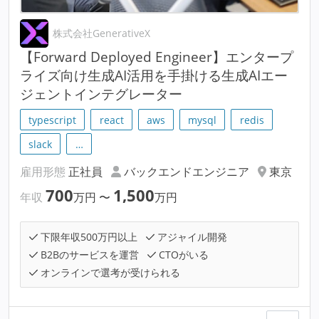
株式会社GenerativeX
【Forward Deployed Engineer】エンタープ
ライズ向け生成AI活用を手掛ける生成AIエー
ジェントインテグレーター
typescript
react
aws
mysql
redis
slack
…
雇用形態
正社員
バックエンドエンジニア
東京
700
1,500
年収
万円
〜
万円
下限年収500万円以上
アジャイル開発
B2Bのサービスを運営
CTOがいる
オンラインで選考が受けられる