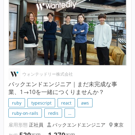
ウォンテッドリー株式会社
バックエンドエンジニア｜まだ未完成な事
業、1→10を一緒につくりませんか？
ruby
typescript
react
aws
ruby-on-rails
redis
…
雇用形態
正社員
バックエンドエンジニア
東京
520
1,270