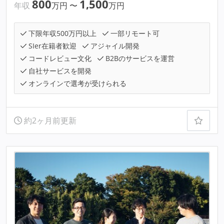
800
1,500
年収
万円
〜
万円
下限年収500万円以上
一部リモート可
SIer在籍者歓迎
アジャイル開発
コードレビュー文化
B2Bのサービスを運営
自社サービスを開発
オンラインで選考が受けられる
約2ヶ月前更新