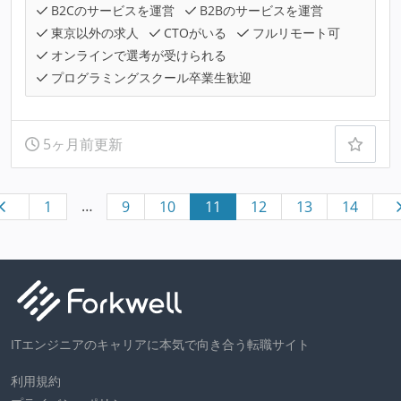
B2Cのサービスを運営
B2Bのサービスを運営
東京以外の求人
CTOがいる
フルリモート可
オンラインで選考が受けられる
プログラミングスクール卒業生歓迎
5ヶ月前更新
…
1
9
10
11
12
13
14
ITエンジニアのキャリアに本気で向き合う転職サイト
利用規約