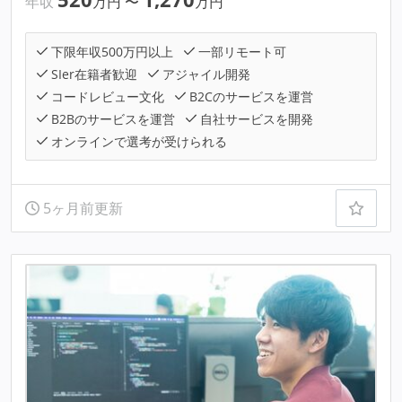
年収
万円
〜
万円
下限年収500万円以上
一部リモート可
SIer在籍者歓迎
アジャイル開発
コードレビュー文化
B2Cのサービスを運営
B2Bのサービスを運営
自社サービスを開発
オンラインで選考が受けられる
5ヶ月前更新