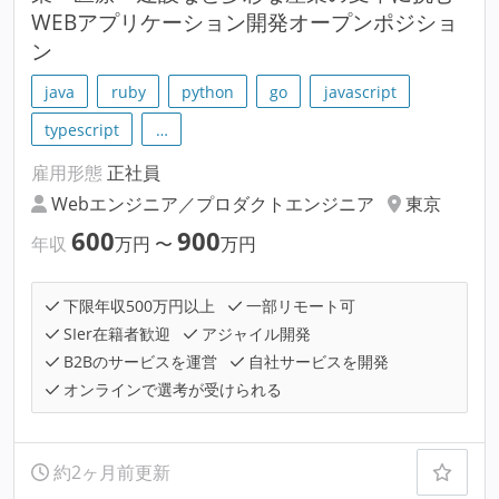
WEBアプリケーション開発オープンポジショ
ン
java
ruby
python
go
javascript
typescript
…
雇用形態
正社員
Webエンジニア／プロダクトエンジニア
東京
600
900
年収
万円
〜
万円
下限年収500万円以上
一部リモート可
SIer在籍者歓迎
アジャイル開発
B2Bのサービスを運営
自社サービスを開発
オンラインで選考が受けられる
約2ヶ月前更新