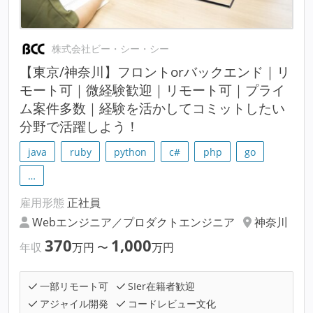
株式会社ビー・シー・シー
【東京/神奈川】フロントorバックエンド｜リ
モート可｜微経験歓迎｜リモート可｜プライ
ム案件多数｜経験を活かしてコミットしたい
分野で活躍しよう！
java
ruby
python
c#
php
go
…
雇用形態
正社員
Webエンジニア／プロダクトエンジニア
神奈川
370
1,000
年収
万円
〜
万円
一部リモート可
SIer在籍者歓迎
アジャイル開発
コードレビュー文化