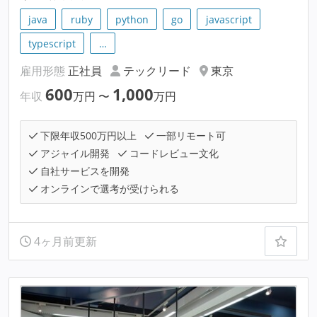
java
ruby
python
go
javascript
typescript
…
雇用形態
正社員
テックリード
東京
600
1,000
年収
万円
〜
万円
下限年収500万円以上
一部リモート可
アジャイル開発
コードレビュー文化
自社サービスを開発
オンラインで選考が受けられる
4ヶ月前更新