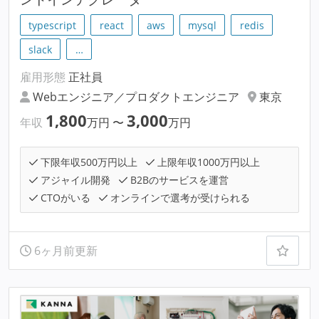
typescript
react
aws
mysql
redis
slack
…
雇用形態
正社員
Webエンジニア／プロダクトエンジニア
東京
1,800
3,000
年収
万円
〜
万円
下限年収500万円以上
上限年収1000万円以上
アジャイル開発
B2Bのサービスを運営
CTOがいる
オンラインで選考が受けられる
6ヶ月前更新