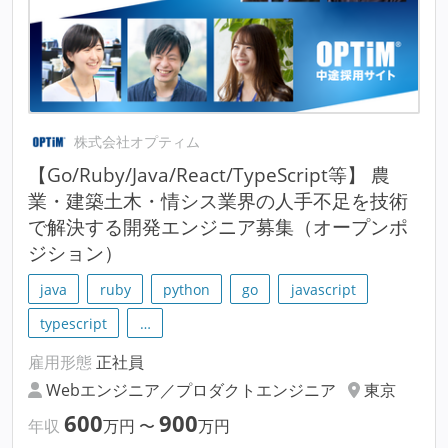
株式会社オプティム
【Go/Ruby/Java/React/TypeScript等】 農
業・建築土木・情シス業界の人手不足を技術
で解決する開発エンジニア募集（オープンポ
ジション）
java
ruby
python
go
javascript
typescript
…
雇用形態
正社員
Webエンジニア／プロダクトエンジニア
東京
600
900
年収
万円
〜
万円