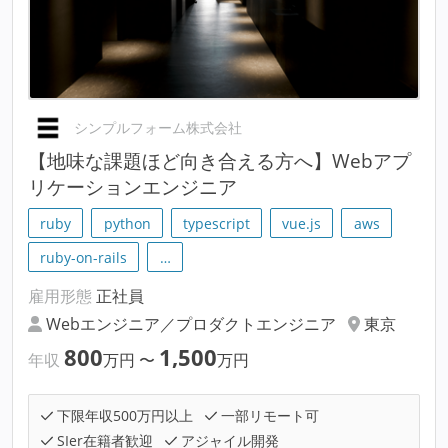
シンプルフォーム株式会社
【地味な課題ほど向き合える方へ】Webアプ
リケーションエンジニア
ruby
python
typescript
vue.js
aws
ruby-on-rails
…
雇用形態
正社員
Webエンジニア／プロダクトエンジニア
東京
800
1,500
年収
万円
〜
万円
下限年収500万円以上
一部リモート可
SIer在籍者歓迎
アジャイル開発