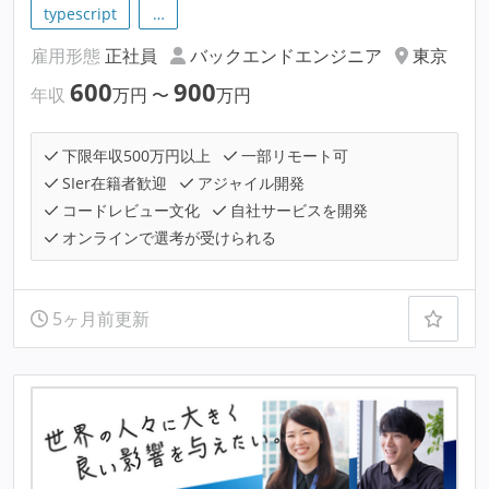
typescript
…
雇用形態
正社員
バックエンドエンジニア
東京
600
900
年収
万円
〜
万円
下限年収500万円以上
一部リモート可
SIer在籍者歓迎
アジャイル開発
コードレビュー文化
自社サービスを開発
オンラインで選考が受けられる
5ヶ月前更新