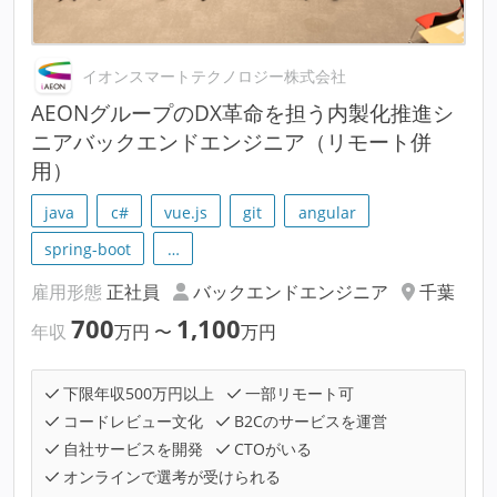
イオンスマートテクノロジー株式会社
AEONグループのDX革命を担う内製化推進シ
ニアバックエンドエンジニア（リモート併
用）
java
c#
vue.js
git
angular
spring-boot
…
雇用形態
正社員
バックエンドエンジニア
千葉
700
1,100
年収
万円
〜
万円
下限年収500万円以上
一部リモート可
コードレビュー文化
B2Cのサービスを運営
自社サービスを開発
CTOがいる
オンラインで選考が受けられる