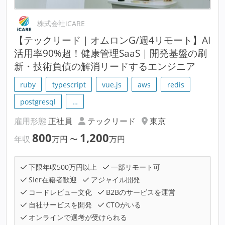
株式会社iCARE
【テックリード｜オムロンG/週4リモート】AI
活用率90%超！健康管理SaaS｜開発基盤の刷
新・技術負債の解消リードするエンジニア
ruby
typescript
vue.js
aws
redis
postgresql
…
雇用形態
正社員
テックリード
東京
800
1,200
年収
万円
〜
万円
下限年収500万円以上
一部リモート可
SIer在籍者歓迎
アジャイル開発
コードレビュー文化
B2Bのサービスを運営
自社サービスを開発
CTOがいる
オンラインで選考が受けられる