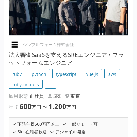
シンプルフォーム株式会社
法人審査SaaSを支えるSREエンジニア / プラ
ットフォームエンジニア
ruby
python
typescript
vue.js
aws
ruby-on-rails
…
雇用形態
正社員
SRE
東京
600
1,200
年収
万円
〜
万円
下限年収500万円以上
一部リモート可
SIer在籍者歓迎
アジャイル開発