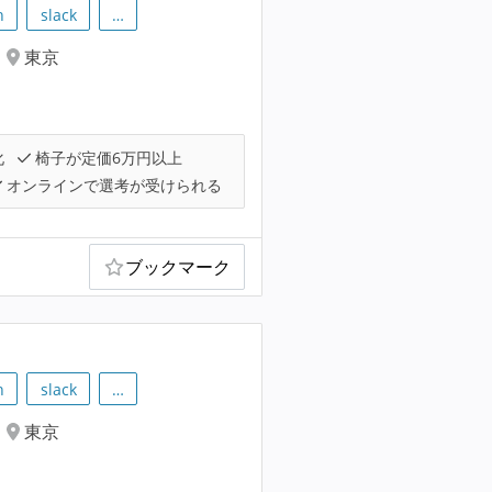
h
slack
…
東京
化
椅子が定価6万円以上
オンラインで選考が受けられる
ブックマーク
h
slack
…
東京