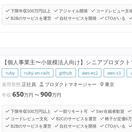
下限年収500万円以上
アジャイル開発
コードレビュー文
B2Bのサービスを運営
自社サービスを開発
CTOがいる
【個人事業主〜小規模法人向け】シニアプロダクト
ruby
ruby-on-rails
github
aws-ec2
aws-s3
雇用形態
正社員
プロダクトマネージャー
東京
650
900
年収
万円
〜
万円
下限年収500万円以上
一部リモート可
SIer在籍者歓迎
コードレビュー文化
B2Cのサービスを運営
椅子が定価6
B2Bのサービスを運営
自社サービスを開発
CTOがいる