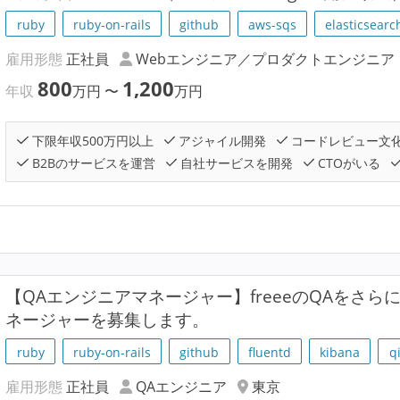
ruby
ruby-on-rails
github
aws-sqs
elasticsearc
雇用形態
正社員
Webエンジニア／プロダクトエンジニア
800
1,200
年収
万円
〜
万円
下限年収500万円以上
アジャイル開発
コードレビュー文
B2Bのサービスを運営
自社サービスを開発
CTOがいる
【QAエンジニアマネージャー】freeeのQAをさら
ネージャーを募集します。
ruby
ruby-on-rails
github
fluentd
kibana
q
雇用形態
正社員
QAエンジニア
東京