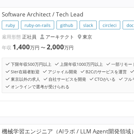
Software Architect / Tech Lead
ruby
ruby-on-rails
github
slack
circleci
doc
雇用形態
正社員
アーキテクト
東京
1,400
2,000
年収
万円
〜
万円
下限年収500万円以上
上限年収1000万円以上
一部リモー
SIer在籍者歓迎
アジャイル開発
B2Cのサービスを運営
東京以外の求人
自社サービスを開発
CTOがいる
フル
オンラインで選考が受けられる
機械学習エンジニア（AIラボ / LLM Agent開発領域