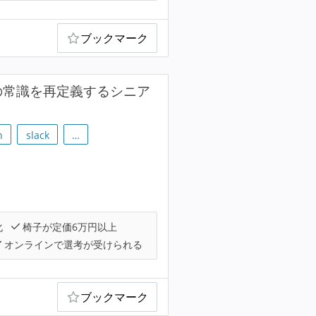
ブックマーク
開発の常識を再定義するシニア
h
slack
…
化
椅子が定価6万円以上
オンラインで選考が受けられる
ブックマーク