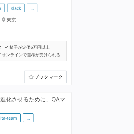
h
slack
…
東京
化
椅子が定価6万円以上
オンラインで選考が受けられる
ブックマーク
に進化させるために、QAマ
iita-team
…