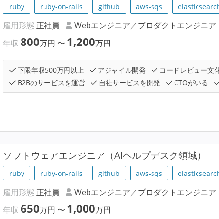
ruby
ruby-on-rails
github
aws-sqs
elasticsearc
雇用形態
正社員
Webエンジニア／プロダクトエンジニア
800
1,200
年収
万円
〜
万円
下限年収500万円以上
アジャイル開発
コードレビュー文
B2Bのサービスを運営
自社サービスを開発
CTOがいる
ソフトウェアエンジニア（AIヘルプデスク領域）
ruby
ruby-on-rails
github
aws-sqs
elasticsearc
雇用形態
正社員
Webエンジニア／プロダクトエンジニア
650
1,000
年収
万円
〜
万円