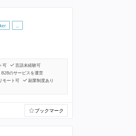
ker
…
ト可
言語未経験可
B2Bのサービスを運営
リモート可
副業制度あり
ブックマーク
）