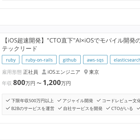
【iOS超速開発】"CTO直下"AI×iOSでモバイル
テックリード
ruby
ruby-on-rails
github
aws-sqs
elasticsearc
雇用形態
正社員
iOSエンジニア
東京
800
1,200
年収
万円
〜
万円
下限年収500万円以上
アジャイル開発
コードレビュー文
B2Bのサービスを運営
自社サービスを開発
CTOがいる