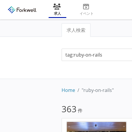
求人
イベント
求人検索
Home
"ruby-on-rails"
363
件