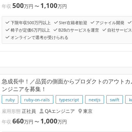
500
1,100
年収
万円
〜
万円
下限年収500万円以上
SIer在籍者歓迎
アジャイル開発
椅子が定価6万円以上
B2Bのサービスを運営
自社サービス
オンラインで選考が受けられる
急成長中！／品質の側面からプロダクトのアウトカ
ンジニアを募集！
ruby
ruby-on-rails
typescript
nextjs
swift
k
雇用形態
正社員
QAエンジニア
東京
660
1,000
年収
万円
〜
万円