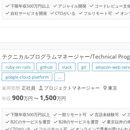
下限年収500万円以上
アジャイル開発
コードレビュー文
自社サービスを開発
CTOがいる
フルリモート可
オン
テクニカルプログラムマネージャー/Technical Progr
ruby-on-rails
github
slack
git
amazon-web-serv
google-cloud-platform
…
雇用形態
正社員
プロジェクトマネージャー
東京
900
1,500
年収
万円
〜
万円
下限年収500万円以上
一部リモート可
言語未経験可
B2Cのサービスを運営
B2Bのサービスを運営
東京以外の
CTOがいる
フルリモート可
オンラインで選考が受けられ