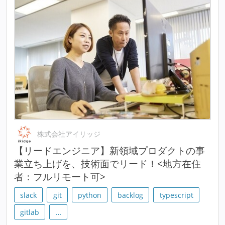
株式会社アイリッジ
【リードエンジニア】新領域プロダクトの事
業立ち上げを、技術面でリード！<地方在住
者：フルリモート可>
slack
git
python
backlog
typescript
gitlab
…