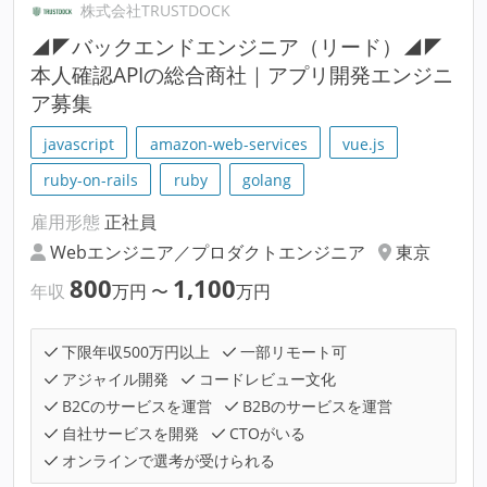
株式会社TRUSTDOCK
◢◤バックエンドエンジニア（リード）◢◤
本人確認APIの総合商社｜アプリ開発エンジニ
ア募集
javascript
amazon-web-services
vue.js
ruby-on-rails
ruby
golang
雇用形態
正社員
Webエンジニア／プロダクトエンジニア
東京
800
1,100
年収
万円
〜
万円
下限年収500万円以上
一部リモート可
アジャイル開発
コードレビュー文化
B2Cのサービスを運営
B2Bのサービスを運営
自社サービスを開発
CTOがいる
オンラインで選考が受けられる