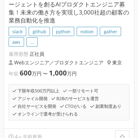
ージェントを創るAIプロダクトエンジニア募
集！未来の働き方を実現し3,000社超の顧客の
業務自動化を推進
slack
github
python
notion
gather
aws
…
雇用形態
正社員
Webエンジニア／プロダクトエンジニア
東京
600
1,000
年収
万円
〜
万円
下限年収500万円以上
一部リモート可
アジャイル開発
B2Bのサービスを運営
自社サービスを開発
CTOがいる
副業制度あり
オンラインで選考が受けられる
4ヶ月前更新