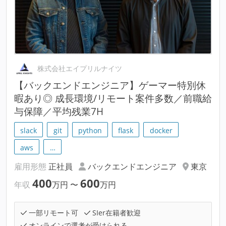
株式会社エイプリルナイツ
【バックエンドエンジニア】ゲーマー特別休
暇あり◎ 成長環境/リモート案件多数／前職給
与保障／平均残業7H
slack
git
python
flask
docker
aws
…
雇用形態
正社員
バックエンドエンジニア
東京
400
600
年収
万円
〜
万円
一部リモート可
SIer在籍者歓迎
オンラインで選考が受けられる