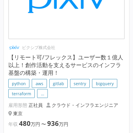
ピクシブ株式会社
【リモート可/フレックス】ユーザー数１億人
以上！創作活動を支えるサービスのインフラ
基盤の構築・運用！
python
aws
gitlab
sentry
bigquery
terraform
…
雇用形態
正社員
クラウド・インフラエンジニア
東京
480
936
年収
万円
〜
万円