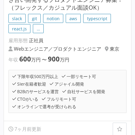
（フレックス／カジュアル面談OK）
slack
git
notion
aws
typescript
react.js
…
雇用形態
正社員
Webエンジニア／プロダクトエンジニア
東京
600
900
年収
万円
〜
万円
下限年収500万円以上
一部リモート可
SIer在籍者歓迎
アジャイル開発
B2Bのサービスを運営
自社サービスを開発
CTOがいる
フルリモート可
オンラインで選考が受けられる
7ヶ月前更新