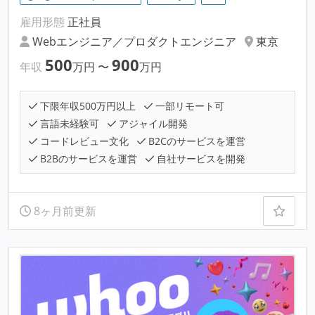
雇用形態
正社員
Webエンジニア／プロダクトエンジニア
東京
500
900
年収
万円
〜
万円
下限年収500万円以上
一部リモート可
言語未経験可
アジャイル開発
コードレビュー文化
B2Cのサービスを運営
B2Bのサービスを運営
自社サービスを開発
8ヶ月前更新