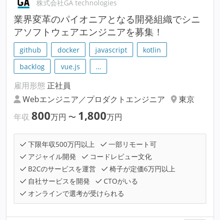
株式会社GA technologies
業界変革のパイオニアとなる開発組織でシニ
アソフトウェアエンジニアを募集！
github
docker
javascript
kotlin
backlog
vue.js
…
雇用形態
正社員
Webエンジニア／プロダクトエンジニア
東京
800
1,800
年収
万円
〜
万円
下限年収500万円以上
一部リモート可
アジャイル開発
コードレビュー文化
B2Cのサービスを運営
椅子が定価6万円以上
自社サービスを開発
CTOがいる
オンラインで選考が受けられる