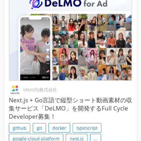
identify株式会社
Next.js + Go言語で縦型ショート動画素材の収
集サービス「DeLMO」を開発するFull Cycle
Developer募集！
github
git
docker
typescript
google-cloud-platform
next.js
…