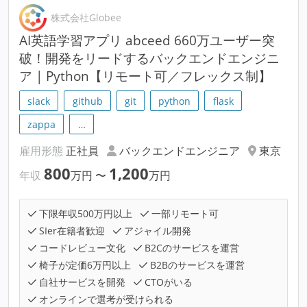
株式会社Globee
AI英語学習アプリ abceed 660万ユーザー突
破！開発をリードするバックエンドエンジニ
ア | Python【リモート可／フレックス制】
slack
github
git
python
flask
zappa
…
雇用形態
正社員
バックエンドエンジニア
東京
800
1,200
年収
万円
〜
万円
下限年収500万円以上
一部リモート可
SIer在籍者歓迎
アジャイル開発
コードレビュー文化
B2Cのサービスを運営
椅子が定価6万円以上
B2Bのサービスを運営
自社サービスを開発
CTOがいる
オンラインで選考が受けられる