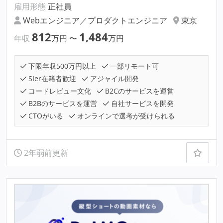
雇用形態
正社員
Webエンジニア／プロダクトエンジニア
東京
812
1,484
年収
万円
〜
万円
下限年収500万円以上
一部リモート可
SIer在籍者歓迎
アジャイル開発
コードレビュー文化
B2Cのサービスを運営
B2Bのサービスを運営
自社サービスを開発
CTOがいる
オンラインで選考が受けられる
2年弱前更新