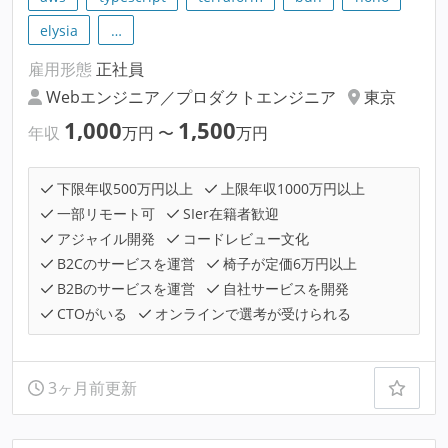
elysia
…
雇用形態
正社員
Webエンジニア／プロダクトエンジニア
東京
1,000
1,500
年収
万円
〜
万円
下限年収500万円以上
上限年収1000万円以上
一部リモート可
SIer在籍者歓迎
アジャイル開発
コードレビュー文化
B2Cのサービスを運営
椅子が定価6万円以上
B2Bのサービスを運営
自社サービスを開発
CTOがいる
オンラインで選考が受けられる
3ヶ月前更新