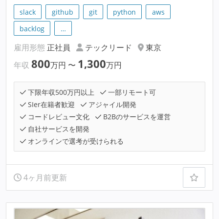
slack
github
git
python
aws
backlog
…
雇用形態
正社員
テックリード
東京
800
1,300
年収
万円
〜
万円
下限年収500万円以上
一部リモート可
SIer在籍者歓迎
アジャイル開発
コードレビュー文化
B2Bのサービスを運営
自社サービスを開発
オンラインで選考が受けられる
4ヶ月前更新