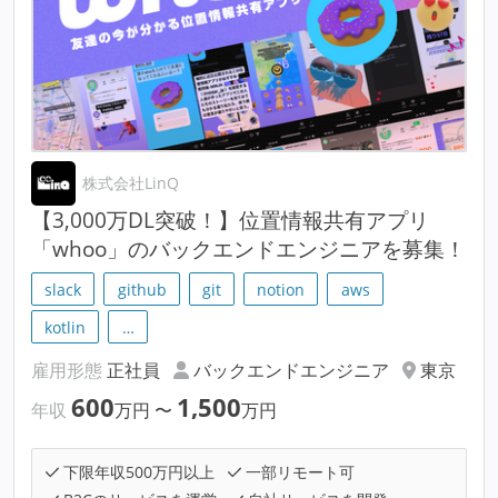
株式会社LinQ
【3,000万DL突破！】位置情報共有アプリ
「whoo」のバックエンドエンジニアを募集！
slack
github
git
notion
aws
kotlin
…
雇用形態
正社員
バックエンドエンジニア
東京
600
1,500
年収
万円
〜
万円
下限年収500万円以上
一部リモート可