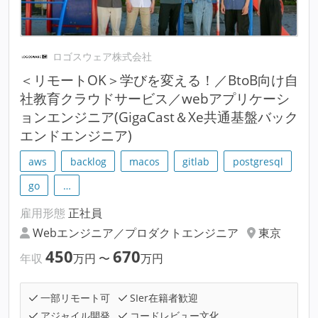
ロゴスウェア株式会社
＜リモートOK＞学びを変える！／BtoB向け自
社教育クラウドサービス／webアプリケーシ
ョンエンジニア(GigaCast＆Xe共通基盤バック
エンドエンジニア)
aws
backlog
macos
gitlab
postgresql
go
…
雇用形態
正社員
Webエンジニア／プロダクトエンジニア
東京
450
670
年収
万円
〜
万円
一部リモート可
SIer在籍者歓迎
アジャイル開発
コードレビュー文化