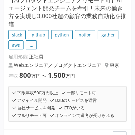
【AIプロダクトエンジニア／リモート可】AI
エージェント開発チームを牽引！未来の働き
方を実現し3,000社超の顧客の業務自動化を推
進
slack
github
python
notion
gather
aws
…
雇用形態
正社員
Webエンジニア／プロダクトエンジニア
東京
800
1,500
年収
万円
〜
万円
下限年収500万円以上
一部リモート可
アジャイル開発
B2Bのサービスを運営
自社サービスを開発
CTOがいる
フルリモート可
オンラインで選考が受けられる