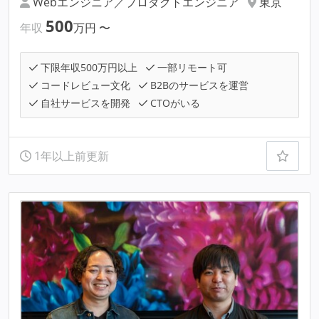
Webエンジニア／プロダクトエンジニア
東京
500
年収
万円
〜
下限年収500万円以上
一部リモート可
コードレビュー文化
B2Bのサービスを運営
自社サービスを開発
CTOがいる
1年以上前更新