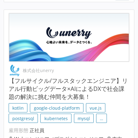
株式会社unerry
【フルサイクル/フルスタックエンジニア】リ
アル行動ビッグデータ×AIによるDXで社会課
題の解決に挑む仲間を大募集！
kotlin
google-cloud-platform
vue.js
postgresql
kubernetes
mysql
…
雇用形態
正社員