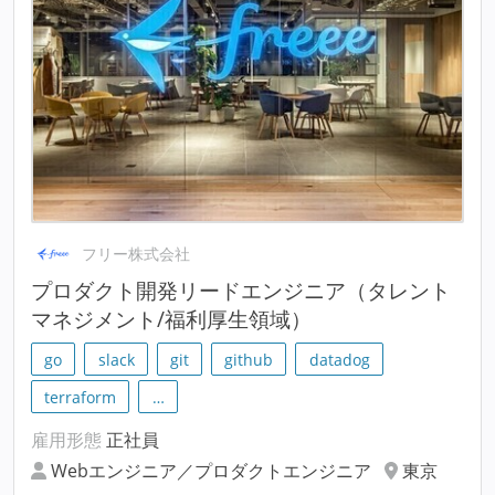
フリー株式会社
プロダクト開発リードエンジニア（タレント
マネジメント/福利厚生領域）
go
slack
git
github
datadog
terraform
…
雇用形態
正社員
Webエンジニア／プロダクトエンジニア
東京