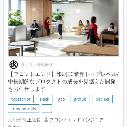
ラクスル株式会社
【フロントエンド】印刷EC業界トップレベル/
中長期的なプロダクトの成長を見据えた開発
をお任せします
typescript
slack
gcp
github
circleci
ruby-on-rails
…
雇用形態
正社員
フロントエンドエンジニア