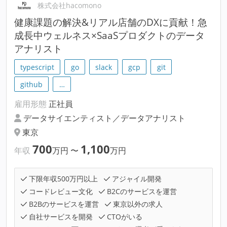
株式会社hacomono
健康課題の解決&リアル店舗のDXに貢献！急
成長中ウェルネス×SaaSプロダクトのデータ
アナリスト
typescript
go
slack
gcp
git
github
…
雇用形態
正社員
データサイエンティスト／データアナリスト
東京
700
1,100
年収
万円
〜
万円
下限年収500万円以上
アジャイル開発
コードレビュー文化
B2Cのサービスを運営
B2Bのサービスを運営
東京以外の求人
自社サービスを開発
CTOがいる