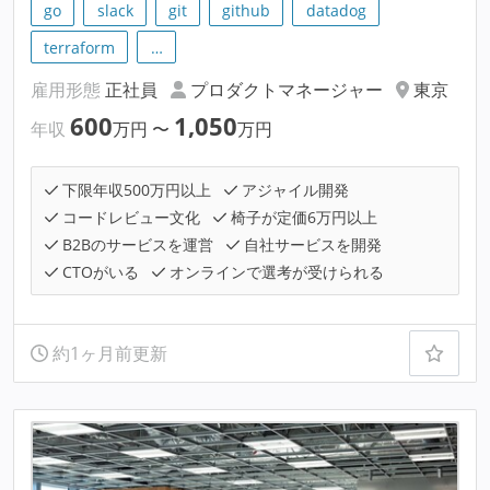
go
slack
git
github
datadog
terraform
…
雇用形態
正社員
プロダクトマネージャー
東京
600
1,050
年収
万円
〜
万円
下限年収500万円以上
アジャイル開発
コードレビュー文化
椅子が定価6万円以上
B2Bのサービスを運営
自社サービスを開発
CTOがいる
オンラインで選考が受けられる
約1ヶ月前更新