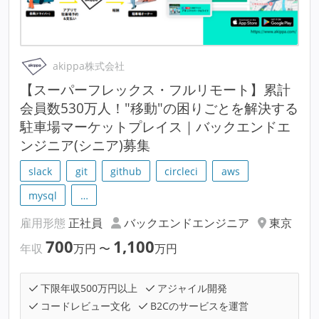
akippa株式会社
【スーパーフレックス・フルリモート】累計
会員数530万人！"移動"の困りごとを解決する
駐車場マーケットプレイス｜バックエンドエ
ンジニア(シニア)募集
slack
git
github
circleci
aws
mysql
…
雇用形態
正社員
バックエンドエンジニア
東京
700
1,100
年収
万円
〜
万円
下限年収500万円以上
アジャイル開発
コードレビュー文化
B2Cのサービスを運営