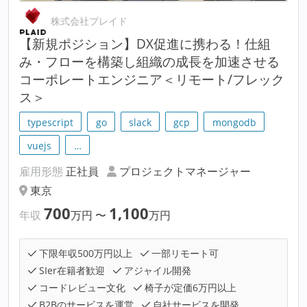
株式会社プレイド
【新規ポジション】DX促進に携わる！仕組
み・フローを構築し組織の成長を加速させる
コーポレートエンジニア＜リモート/フレック
ス＞
typescript
go
slack
gcp
mongodb
vuejs
…
雇用形態
正社員
プロジェクトマネージャー
東京
700
1,100
年収
万円
〜
万円
下限年収500万円以上
一部リモート可
SIer在籍者歓迎
アジャイル開発
コードレビュー文化
椅子が定価6万円以上
B2Bのサービスを運営
自社サービスを開発