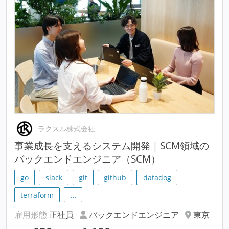
ラクスル株式会社
事業成長を支えるシステム開発｜SCM領域の
バックエンドエンジニア（SCM）
go
slack
git
github
datadog
terraform
…
雇用形態
正社員
バックエンドエンジニア
東京