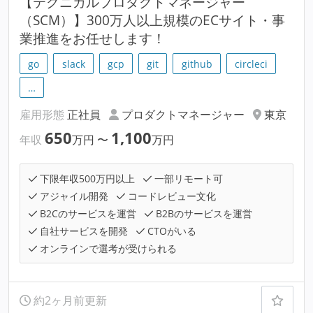
【テクニカルプロダクトマネージャー
（SCM）】300万人以上規模のECサイト・事
業推進をお任せします！
go
slack
gcp
git
github
circleci
…
雇用形態
正社員
プロダクトマネージャー
東京
650
1,100
年収
万円
〜
万円
下限年収500万円以上
一部リモート可
アジャイル開発
コードレビュー文化
B2Cのサービスを運営
B2Bのサービスを運営
自社サービスを開発
CTOがいる
オンラインで選考が受けられる
約2ヶ月前更新