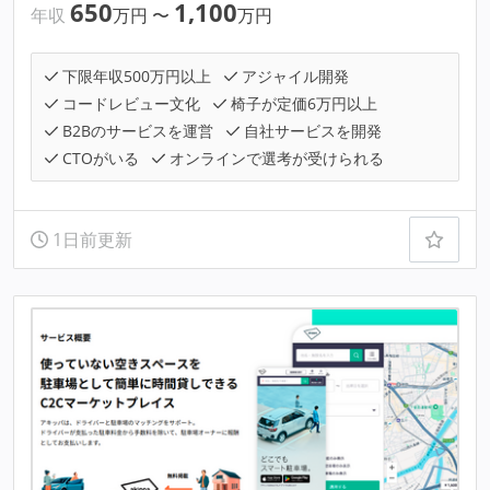
650
1,100
年収
万円
〜
万円
下限年収500万円以上
アジャイル開発
コードレビュー文化
椅子が定価6万円以上
B2Bのサービスを運営
自社サービスを開発
CTOがいる
オンラインで選考が受けられる
1日前更新