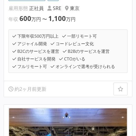
雇用形態
正社員
SRE
東京
600
1,100
年収
万円
〜
万円
下限年収500万円以上
一部リモート可
アジャイル開発
コードレビュー文化
B2Cのサービスを運営
B2Bのサービスを運営
自社サービスを開発
CTOがいる
フルリモート可
オンラインで選考が受けられる
約2ヶ月前更新