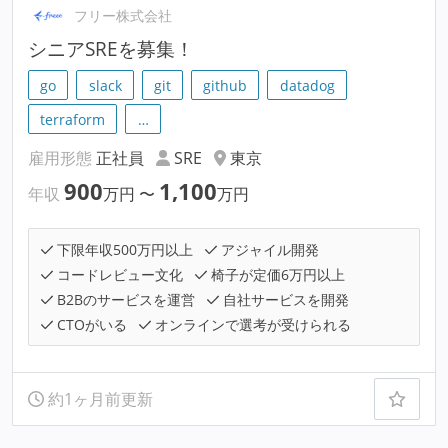
フリー株式会社
シニアSREを募集！
go
slack
git
github
datadog
terraform
…
雇用形態
正社員
SRE
東京
900
1,100
年収
万円
〜
万円
下限年収500万円以上
アジャイル開発
コードレビュー文化
椅子が定価6万円以上
B2Bのサービスを運営
自社サービスを開発
CTOがいる
オンラインで選考が受けられる
約1ヶ月前更新