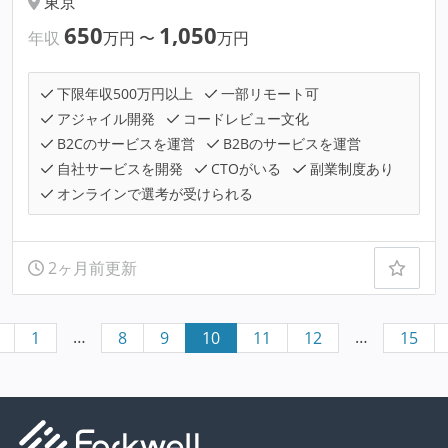
東京
650
1,050
年収
万円
〜
万円
下限年収500万円以上
一部リモート可
アジャイル開発
コードレビュー文化
B2Cのサービスを運営
B2Bのサービスを運営
自社サービスを開発
CTOがいる
副業制度あり
オンラインで選考が受けられる
2ヶ月前更新
…
…
1
8
9
10
11
12
15