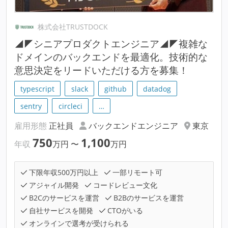
株式会社TRUSTDOCK
◢◤シニアプロダクトエンジニア◢◤複雑な
ドメインのバックエンドを最適化。技術的な
意思決定をリードいただける方を募集！
typescript
slack
github
datadog
sentry
circleci
…
雇用形態
正社員
バックエンドエンジニア
東京
750
1,100
年収
万円
〜
万円
下限年収500万円以上
一部リモート可
アジャイル開発
コードレビュー文化
B2Cのサービスを運営
B2Bのサービスを運営
自社サービスを開発
CTOがいる
オンラインで選考が受けられる