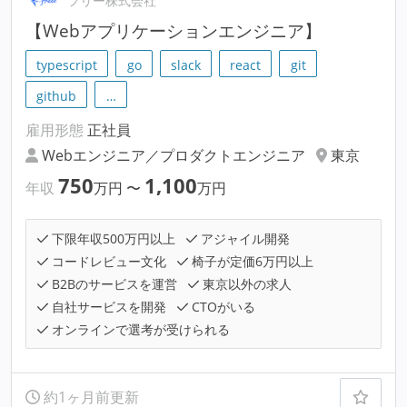
フリー株式会社
【Webアプリケーションエンジニア】
typescript
go
slack
react
git
github
…
雇用形態
正社員
Webエンジニア／プロダクトエンジニア
東京
750
1,100
年収
万円
〜
万円
下限年収500万円以上
アジャイル開発
コードレビュー文化
椅子が定価6万円以上
B2Bのサービスを運営
東京以外の求人
自社サービスを開発
CTOがいる
オンラインで選考が受けられる
約1ヶ月前更新