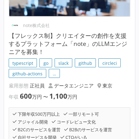
note株式会社
【フレックス制】クリエイターの創作を支援
するプラットフォーム「note」のLLMエンジ
ニアを募集！
typescript
go
slack
github
circleci
github-actions
…
雇用形態
正社員
データエンジニア
東京
600
1,100
年収
万円
〜
万円
下限年収500万円以上
一部リモート可
アジャイル開発
コードレビュー文化
B2Cのサービスを運営
B2Bのサービスを運営
自社サービスを開発
CTOがいる