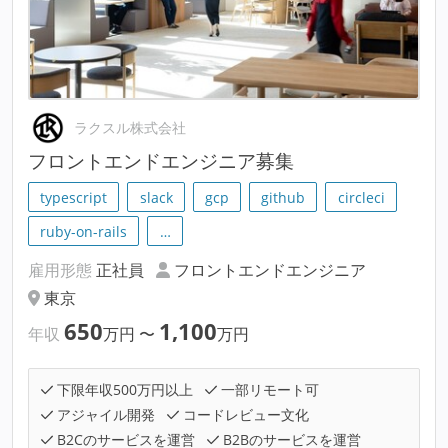
ラクスル株式会社
フロントエンドエンジニア募集
typescript
slack
gcp
github
circleci
ruby-on-rails
…
雇用形態
正社員
フロントエンドエンジニア
東京
650
1,100
年収
万円
〜
万円
下限年収500万円以上
一部リモート可
アジャイル開発
コードレビュー文化
B2Cのサービスを運営
B2Bのサービスを運営