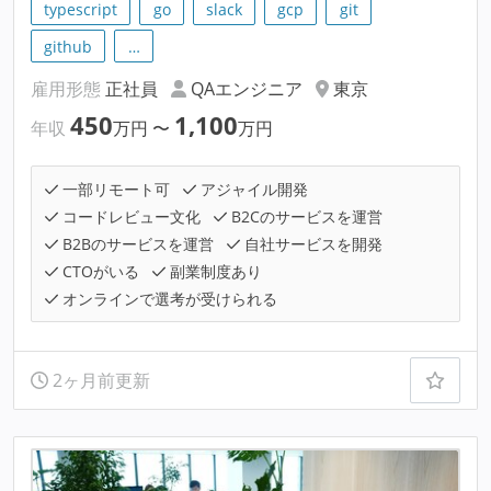
typescript
go
slack
gcp
git
github
…
雇用形態
正社員
QAエンジニア
東京
450
1,100
年収
万円
〜
万円
一部リモート可
アジャイル開発
コードレビュー文化
B2Cのサービスを運営
B2Bのサービスを運営
自社サービスを開発
CTOがいる
副業制度あり
オンラインで選考が受けられる
2ヶ月前更新