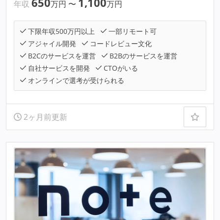
650
1,100
年収
万円
〜
万円
下限年収500万円以上
一部リモート可
アジャイル開発
コードレビュー文化
B2Cのサービスを運営
B2Bのサービスを運営
自社サービスを開発
CTOがいる
オンラインで選考が受けられる
2ヶ月前更新