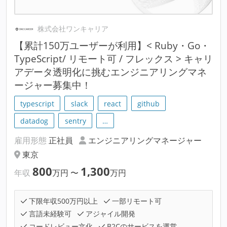
株式会社ワンキャリア
【累計150万ユーザーが利用】< Ruby・Go・
TypeScript/ リモート可 / フレックス > キャリ
アデータ透明化に挑むエンジニアリングマネ
ージャー募集中！
typescript
slack
react
github
datadog
sentry
…
雇用形態
正社員
エンジニアリングマネージャー
東京
800
1,300
年収
万円
〜
万円
下限年収500万円以上
一部リモート可
言語未経験可
アジャイル開発
コードレビュー文化
B2Cのサービスを運営