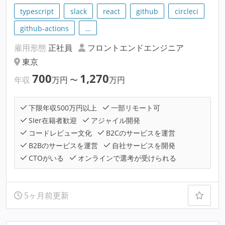
typescript
slack
react
github
circleci
github-actions
…
雇用形態
正社員
フロントエンドエンジニア
東京
700
1,270
年収
万円
〜
万円
下限年収500万円以上
一部リモート可
SIer在籍者歓迎
アジャイル開発
コードレビュー文化
B2Cのサービスを運営
B2Bのサービスを運営
自社サービスを開発
CTOがいる
オンラインで選考が受けられる
5ヶ月前更新