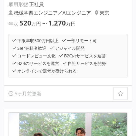
雇用形態
正社員
機械学習エンジニア／AIエンジニア
東京
520
1,270
年収
万円
〜
万円
下限年収500万円以上
一部リモート可
SIer在籍者歓迎
アジャイル開発
コードレビュー文化
B2Cのサービスを運営
B2Bのサービスを運営
自社サービスを開発
オンラインで選考が受けられる
5ヶ月前更新