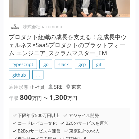
株式会社hacomono
プロダクト組織の成長を支える！急成長中ウ
ェルネス×SaaSプロダクトのプラットフォー
ム エンジニア_スクラムマスター_EM
typescript
go
slack
gcp
git
github
…
雇用形態
正社員
SRE
東京
800
1,300
年収
万円
〜
万円
下限年収500万円以上
アジャイル開発
コードレビュー文化
B2Cのサービスを運営
B2Bのサービスを運営
東京以外の求人
自社サービスを開発
CTOがいる