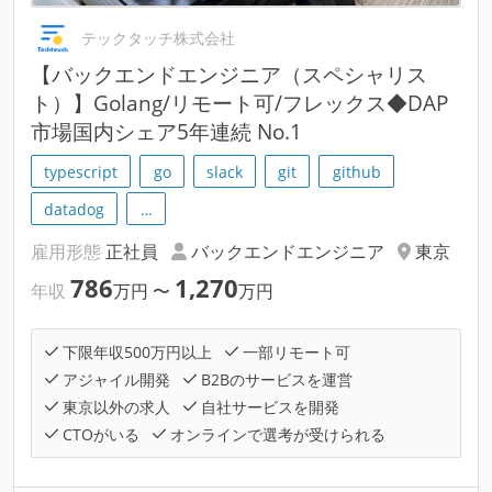
テックタッチ株式会社
【バックエンドエンジニア（スペシャリス
ト）】Golang/リモート可/フレックス◆DAP
市場国内シェア5年連続 No.1
typescript
go
slack
git
github
datadog
…
雇用形態
正社員
バックエンドエンジニア
東京
786
1,270
年収
万円
〜
万円
下限年収500万円以上
一部リモート可
アジャイル開発
B2Bのサービスを運営
東京以外の求人
自社サービスを開発
CTOがいる
オンラインで選考が受けられる