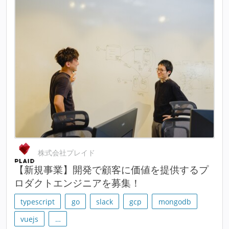
株式会社プレイド
【新規事業】開発で顧客に価値を提供するプ
ロダクトエンジニアを募集！
typescript
go
slack
gcp
mongodb
vuejs
…