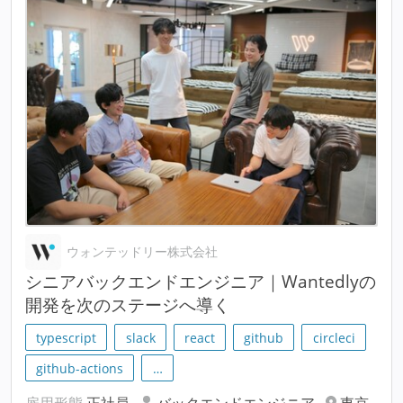
ウォンテッドリー株式会社
シニアバックエンドエンジニア｜Wantedlyの
開発を次のステージへ導く
typescript
slack
react
github
circleci
github-actions
…