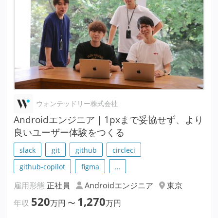
ウォンテッドリー株式会社
Androidエンジニア｜1pxまで妥協せず、より
良いユーザー体験をつくる
slack
git
github
circleci
github-copilot
figma
…
雇用形態
正社員
Androidエンジニア
東京
520
1,270
年収
万円
〜
万円