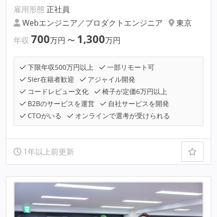
雇用形態
正社員
Webエンジニア／プロダクトエンジニア
東京
700
1,300
年収
万円
〜
万円
下限年収500万円以上
一部リモート可
SIer在籍者歓迎
アジャイル開発
コードレビュー文化
椅子が定価6万円以上
B2Bのサービスを運営
自社サービスを開発
CTOがいる
オンラインで選考が受けられる
1年以上前更新