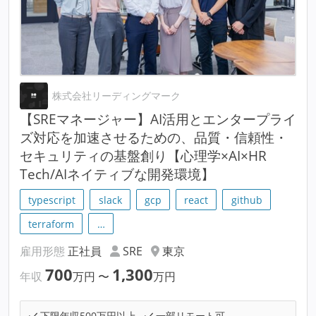
株式会社リーディングマーク
【SREマネージャー】AI活用とエンタープライ
ズ対応を加速させるための、品質・信頼性・
セキュリティの基盤創り【心理学×AI×HR
Tech/AIネイティブな開発環境】
typescript
slack
gcp
react
github
terraform
…
雇用形態
正社員
SRE
東京
700
1,300
年収
万円
〜
万円
下限年収500万円以上
一部リモート可