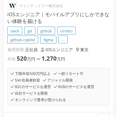
ウォンテッドリー株式会社
iOSエンジニア｜モバイルアプリにしかできな
い体験を届ける
slack
git
github
circleci
github-copilot
figma
…
雇用形態
正社員
iOSエンジニア
東京
520
1,270
年収
万円
〜
万円
下限年収500万円以上
一部リモート可
SIer在籍者歓迎
アジャイル開発
B2Cのサービスを運営
B2Bのサービスを運営
自社サービスを開発
オンラインで選考が受けられる