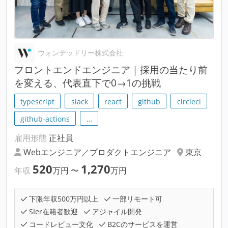
ウォンテッドリー株式会社
フロントエンドエンジニア｜採用の当たり前
を変える、代表直下で0→1の挑戦
typescript
slack
react
github
circleci
github-actions
…
雇用形態
正社員
Webエンジニア／プロダクトエンジニア
東京
520
1,270
年収
万円
〜
万円
下限年収500万円以上
一部リモート可
SIer在籍者歓迎
アジャイル開発
コードレビュー文化
B2Cのサービスを運営