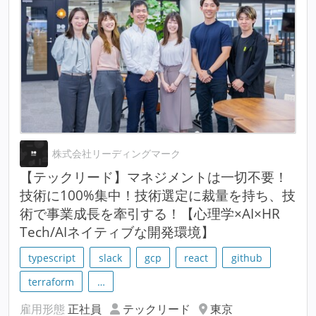
株式会社リーディングマーク
【テックリード】マネジメントは一切不要！
技術に100%集中！技術選定に裁量を持ち、技
術で事業成長を牽引する！【心理学×AI×HR
Tech/AIネイティブな開発環境】
typescript
slack
gcp
react
github
terraform
…
雇用形態
正社員
テックリード
東京