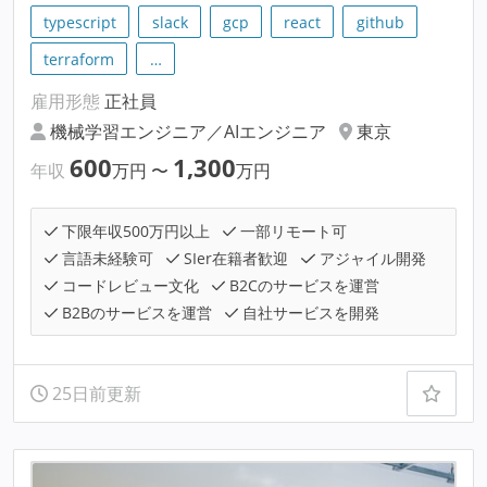
typescript
slack
gcp
react
github
terraform
…
雇用形態
正社員
機械学習エンジニア／AIエンジニア
東京
600
1,300
年収
万円
〜
万円
下限年収500万円以上
一部リモート可
言語未経験可
SIer在籍者歓迎
アジャイル開発
コードレビュー文化
B2Cのサービスを運営
B2Bのサービスを運営
自社サービスを開発
25日前更新