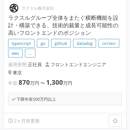
ラクスル株式会社
ラクスルグループ全体をまたぐ横断機能を設
計・構築できる、技術的裁量と成長可能性の
高いフロントエンドのポジション
typescript
go
github
datadog
circleci
aws
…
雇用形態
正社員
フロントエンドエンジニア
東京
870
1,300
年収
万円
〜
万円
下限年収500万円以上
2ヶ月前更新