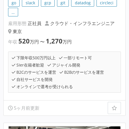
go
slack
gcp
git
datadog
circleci
…
雇用形態
正社員
クラウド・インフラエンジニア
東京
520
1,270
年収
万円
〜
万円
下限年収500万円以上
一部リモート可
SIer在籍者歓迎
アジャイル開発
B2Cのサービスを運営
B2Bのサービスを運営
自社サービスを開発
オンラインで選考が受けられる
5ヶ月前更新