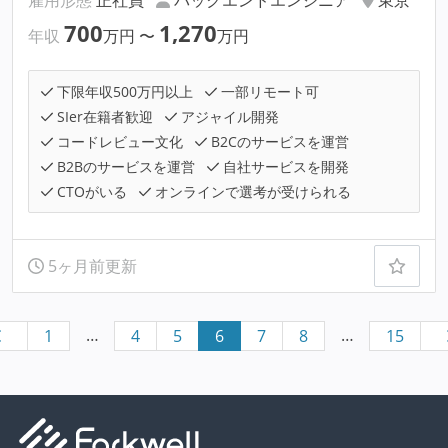
雇用形態
正社員
バックエンドエンジニア
東京
700
1,270
年収
万円
〜
万円
下限年収500万円以上
一部リモート可
SIer在籍者歓迎
アジャイル開発
コードレビュー文化
B2Cのサービスを運営
B2Bのサービスを運営
自社サービスを開発
CTOがいる
オンラインで選考が受けられる
5ヶ月前更新
…
…
1
4
5
6
7
8
15