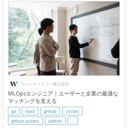
ウォンテッドリー株式会社
MLOpsエンジニア｜ユーザーと企業の最適な
マッチングを支える
go
slack
github
circleci
github-actions
python
…