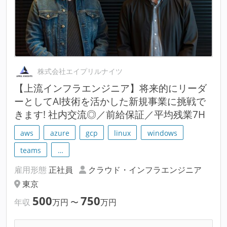
株式会社エイプリルナイツ
【上流インフラエンジニア】将来的にリーダ
ーとしてAI技術を活かした新規事業に挑戦で
きます! 社内交流◎／前給保証／平均残業7H
aws
azure
gcp
linux
windows
teams
…
雇用形態
正社員
クラウド・インフラエンジニア
東京
500
750
年収
万円
〜
万円