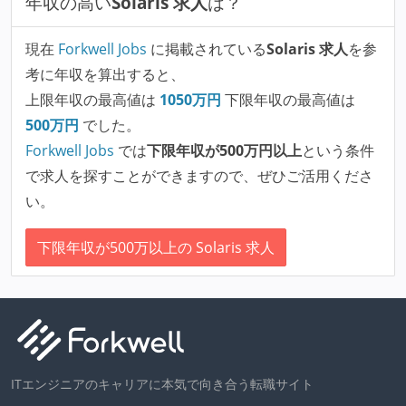
年収の高い
Solaris 求人
は？
現在
Forkwell Jobs
に掲載されている
Solaris 求人
を参
考に年収を算出すると、
上限年収の最高値は
1050
万円
下限年収の最高値は
500
万円
でした。
Forkwell Jobs
では
下限年収が500万円以上
という条件
で求人を探すことができますので、ぜひご活用くださ
い。
下限年収が500万以上の Solaris 求人
ITエンジニアのキャリアに本気で向き合う転職サイト