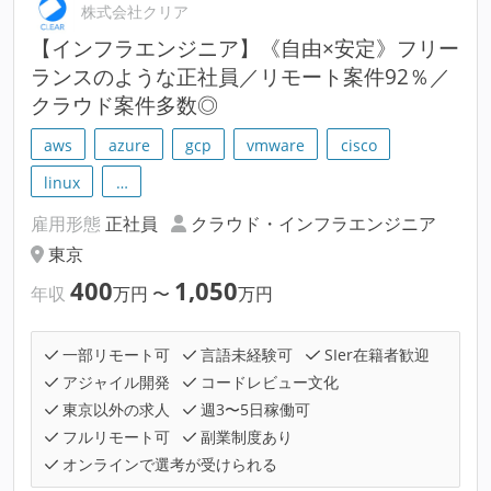
株式会社クリア
【インフラエンジニア】《自由×安定》フリー
ランスのような正社員／リモート案件92％／
クラウド案件多数◎
aws
azure
gcp
vmware
cisco
linux
…
雇用形態
正社員
クラウド・インフラエンジニア
東京
400
1,050
年収
万円
〜
万円
一部リモート可
言語未経験可
SIer在籍者歓迎
アジャイル開発
コードレビュー文化
東京以外の求人
週3〜5日稼働可
フルリモート可
副業制度あり
オンラインで選考が受けられる