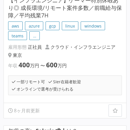
【インフラエンジニア】ゲーマー特別休暇あ
り◎ 成長環境/リモート案件多数／前職給与保
障／平均残業7H
aws
azure
gcp
linux
windows
teams
…
雇用形態
正社員
クラウド・インフラエンジニア
東京
400
600
年収
万円
〜
万円
一部リモート可
SIer在籍者歓迎
オンラインで選考が受けられる
8ヶ月前更新