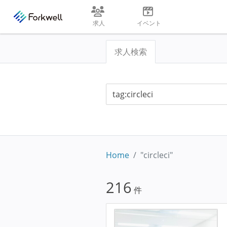
求人
イベント
求人検索
Home
"circleci"
216
件