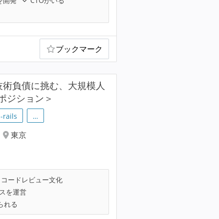
を開発
CTOがいる
ブックマーク
技術負債に挑む、大規模人
ポジション＞
-rails
…
東京
コードレビュー文化
ビスを運営
られる