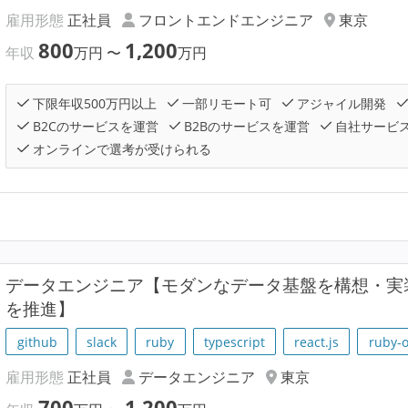
雇用形態
正社員
フロントエンドエンジニア
東京
800
1,200
年収
万円
〜
万円
下限年収500万円以上
一部リモート可
アジャイル開発
B2Cのサービスを運営
B2Bのサービスを運営
自社サービ
オンラインで選考が受けられる
データエンジニア【モダンなデータ基盤を構想・実装
を推進】
github
slack
ruby
typescript
react.js
ruby-o
雇用形態
正社員
データエンジニア
東京
700
1,200