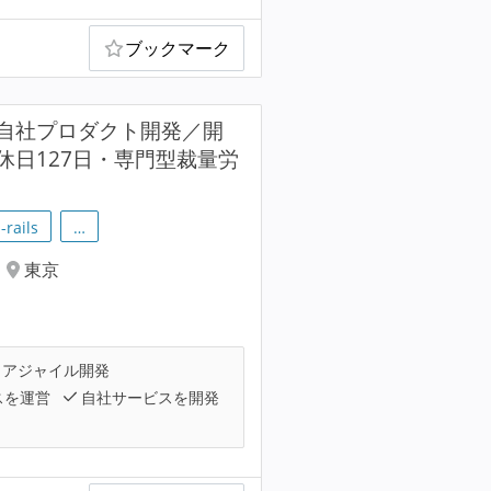
ブックマーク
自社プロダクト開発／開
日127日・専門型裁量労
-rails
…
東京
アジャイル開発
スを運営
自社サービスを開発