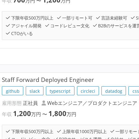
年収
万円
〜
万円
下限年収500万円以上
一部リモート可
言語未経験可
S
アジャイル開発
コードレビュー文化
B2Bのサービスを運
CTOがいる
Staff Forward Deployed Engineer
github
slack
typescript
circleci
datadog
css
雇用形態
正社員
Webエンジニア／プロダクトエンジニア
1,200
1,800
年収
万円
〜
万円
下限年収500万円以上
上限年収1000万円以上
一部リモー