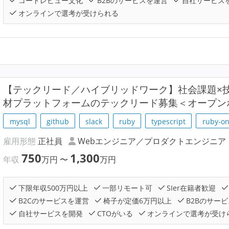
コードレビュー文化
B2Bのサービスを運営
自社サービス
オンラインで選考が受けられる
【テックリード／ハイブリッドワーク】社会課題×
材プラットフォームのテックリード募集＜オープン
mysql
github
slack
ruby
typescript
ruby-on
雇用形態
正社員
Webエンジニア／プロダクトエンジニア
750
1,300
年収
万円
〜
万円
下限年収500万円以上
一部リモート可
SIer在籍者歓迎
B2Cのサービスを運営
椅子が定価6万円以上
B2Bのサー
自社サービスを開発
CTOがいる
オンラインで選考が受け