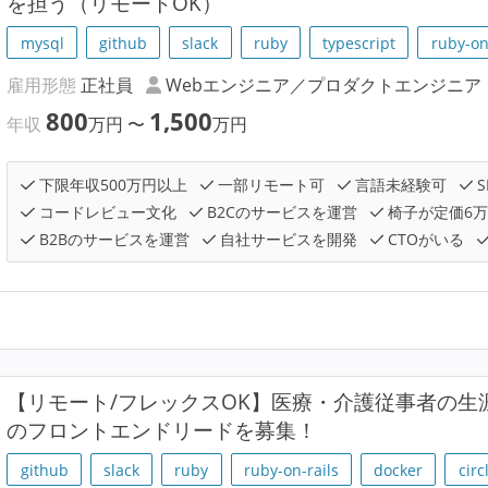
を担う（リモートOK）
mysql
github
slack
ruby
typescript
ruby-on
雇用形態
正社員
Webエンジニア／プロダクトエンジニア
800
1,500
年収
万円
〜
万円
下限年収500万円以上
一部リモート可
言語未経験可
S
コードレビュー文化
B2Cのサービスを運営
椅子が定価6
B2Bのサービスを運営
自社サービスを開発
CTOがいる
【リモート/フレックスOK】医療・介護従事者の生
のフロントエンドリードを募集！
github
slack
ruby
ruby-on-rails
docker
circ