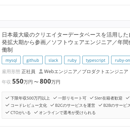
日本最大級のクリエイターデータベースを活用した
発拡大期から参画／ソフトウェアエンジニア／年間休
働制
mysql
github
slack
ruby
typescript
ruby-on
雇用形態
正社員
Webエンジニア／プロダクトエンジニア
550
800
年収
万円
〜
万円
下限年収500万円以上
一部リモート可
SIer在籍者歓迎
コードレビュー文化
B2Cのサービスを運営
B2Bのサービ
CTOがいる
オンラインで選考が受けられる