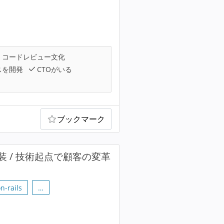
コードレビュー文化
スを開発
CTOがいる
ブックマーク
 / 技術起点で顧客の変革
n-rails
…