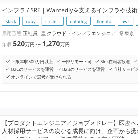
インフラ / SRE｜Wantedlyを支えるインフラや
slack
ruby
circleci
datadog
fluentd
aws
雇用形態
正社員
クラウド・インフラエンジニア
東京
520
1,270
年収
万円
〜
万円
下限年収500万円以上
一部リモート可
SIer在籍者歓迎
B2Cのサービスを運営
B2Bのサービスを運営
自社サービ
オンラインで選考が受けられる
【プロダクトエンジニア／ジョブメドレー】医療ヘ
人材採用サービスの次なる成長に向け、企画から携