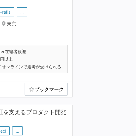
-rails
…
東京
Ier在籍者歓迎
万円以上
オンラインで選考が受けられる
ブックマーク
涯を支えるプロダクト開発
leci
…