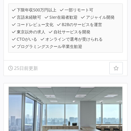
下限年収500万円以上
一部リモート可
言語未経験可
SIer在籍者歓迎
アジャイル開発
コードレビュー文化
B2Bのサービスを運営
東京以外の求人
自社サービスを開発
CTOがいる
オンラインで選考が受けられる
プログラミングスクール卒業生歓迎
25日前更新