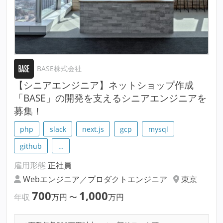
BASE株式会社
【シニアエンジニア】ネットショップ作成
「BASE」の開発を支えるシニアエンジニアを
募集！
php
slack
next.js
gcp
mysql
github
…
雇用形態
正社員
Webエンジニア／プロダクトエンジニア
東京
700
1,000
年収
万円
〜
万円