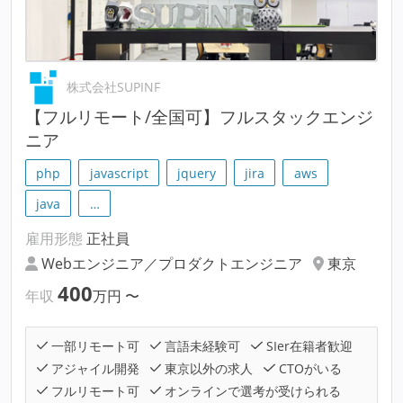
株式会社SUPINF
【フルリモート/全国可】フルスタックエンジ
ニア
php
javascript
jquery
jira
aws
java
…
雇用形態
正社員
Webエンジニア／プロダクトエンジニア
東京
400
年収
万円
〜
一部リモート可
言語未経験可
SIer在籍者歓迎
アジャイル開発
東京以外の求人
CTOがいる
フルリモート可
オンラインで選考が受けられる