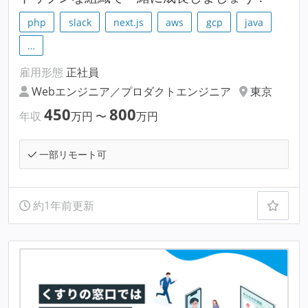
php
slack
next.js
aws
gcp
java
…
雇用形態
正社員
Webエンジニア／プロダクトエンジニア
東京
450
800
年収
万円
〜
万円
一部リモート可
約1年前更新