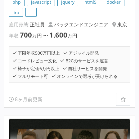
php
javascript
jquery
html5
docker
jira
…
雇用形態
正社員
バックエンドエンジニア
東京
700
1,600
年収
万円
〜
万円
下限年収500万円以上
アジャイル開発
コードレビュー文化
B2Cのサービスを運営
椅子が定価6万円以上
自社サービスを開発
フルリモート可
オンラインで選考が受けられる
8ヶ月前更新