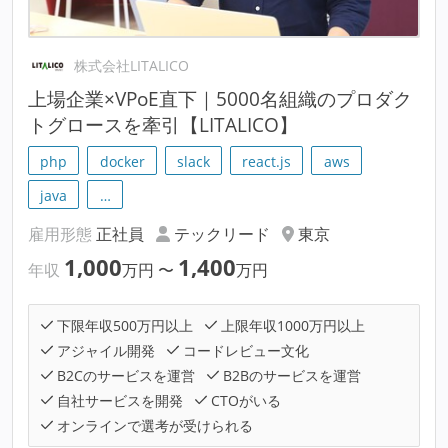
株式会社LITALICO
上場企業×VPoE直下｜5000名組織のプロダク
トグロースを牽引【LITALICO】
php
docker
slack
react.js
aws
java
…
雇用形態
正社員
テックリード
東京
1,000
1,400
年収
万円
〜
万円
下限年収500万円以上
上限年収1000万円以上
アジャイル開発
コードレビュー文化
B2Cのサービスを運営
B2Bのサービスを運営
自社サービスを開発
CTOがいる
オンラインで選考が受けられる