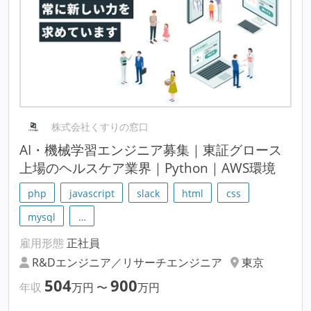
株式会社くすりの窓口
AI・機械学習エンジニア募集｜東証グロース
上場のヘルスケア業界｜Python｜AWS環境
php
javascript
slack
html
css
mysql
…
雇用形態
正社員
R&Dエンジニア／リサーチエンジニア
東京
504
900
年収
万円
〜
万円