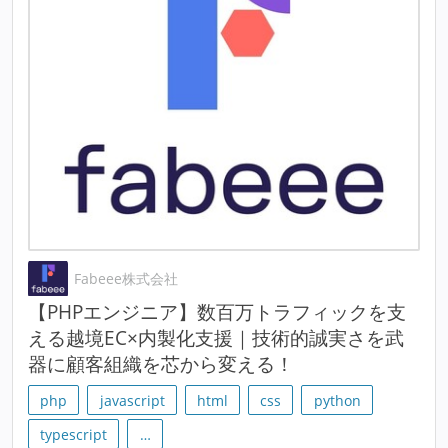
Fabeee株式会社
【PHPエンジニア】数百万トラフィックを支
える越境EC×内製化支援｜技術的誠実さを武
器に顧客組織を芯から変える！
php
javascript
html
css
python
typescript
…