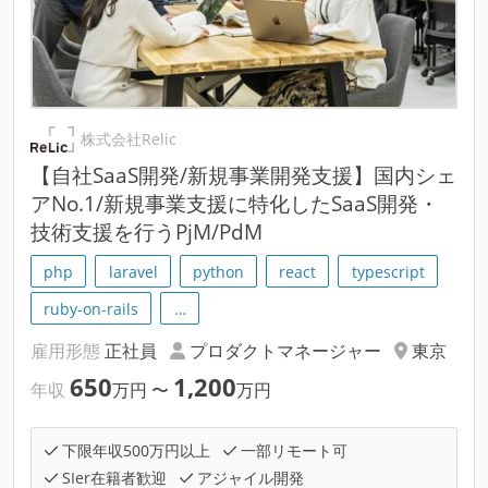
株式会社Relic
【自社SaaS開発/新規事業開発支援】国内シェ
アNo.1/新規事業支援に特化したSaaS開発・
技術支援を行うPjM/PdM
php
laravel
python
react
typescript
ruby-on-rails
…
雇用形態
正社員
プロダクトマネージャー
東京
650
1,200
年収
万円
〜
万円
下限年収500万円以上
一部リモート可
SIer在籍者歓迎
アジャイル開発