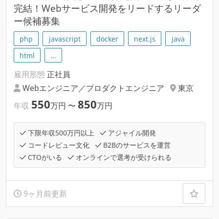
完結！Webサービス開発をリードするリーダ
ー候補募集
php
javascript
docker
next.js
java
html
…
雇用形態
正社員
Webエンジニア／プロダクトエンジニア
東京
550
850
年収
万円
〜
万円
下限年収500万円以上
アジャイル開発
コードレビュー文化
B2Bのサービスを運営
CTOがいる
オンラインで選考が受けられる
9ヶ月前更新