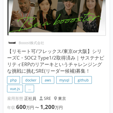
Booost株式会社
【リモート可/フレックス/東京or大阪】シリ
ーズC・SOC2 Type1/2取得済み｜サステナビ
リティERPのリアーキというチャレンジング
な挑戦に挑むSRE(リーダー候補)募集！
php
docker
aws
mysql
github
vue.js
…
雇用形態
正社員
SRE
東京
600
1,200
年収
万円
〜
万円