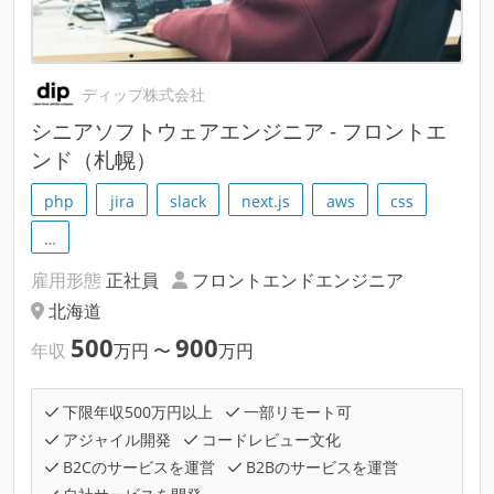
ディップ株式会社
シニアソフトウェアエンジニア - フロントエ
ンド（札幌）
php
jira
slack
next.js
aws
css
…
雇用形態
正社員
フロントエンドエンジニア
北海道
500
900
年収
万円
〜
万円
下限年収500万円以上
一部リモート可
アジャイル開発
コードレビュー文化
B2Cのサービスを運営
B2Bのサービスを運営