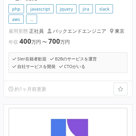
php
javascript
jquery
jira
slack
aws
…
雇用形態
正社員
バックエンドエンジニア
東京
400
700
年収
万円
〜
万円
SIer在籍者歓迎
B2Bのサービスを運営
自社サービスを開発
CTOがいる
約1ヶ月前更新