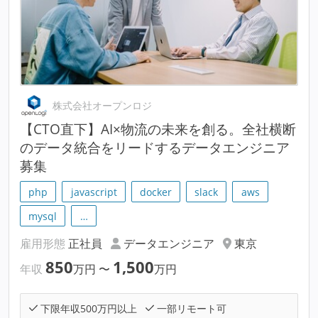
株式会社オープンロジ
【CTO直下】AI×物流の未来を創る。全社横断
のデータ統合をリードするデータエンジニア
募集
php
javascript
docker
slack
aws
mysql
…
雇用形態
正社員
データエンジニア
東京
850
1,500
年収
万円
〜
万円
下限年収500万円以上
一部リモート可