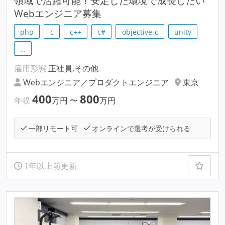
領域で活躍可能！安定した環境で成長したい
Webエンジニア募集
php
c
c++
c#
objective-c
unity
…
雇用形態
正社員,その他
Webエンジニア／プロダクトエンジニア
東京
400
800
年収
万円
〜
万円
一部リモート可
オンラインで選考が受けられる
1年以上前更新