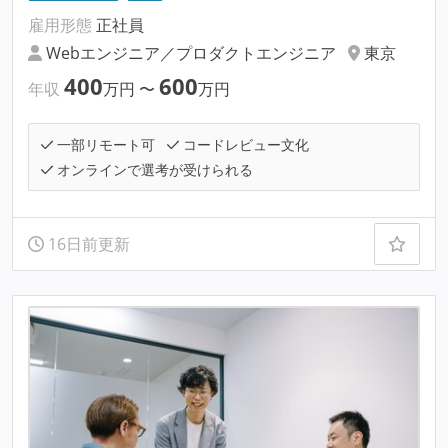
雇用形態
正社員
Webエンジニア／プロダクトエンジニア
東京
400
600
年収
万円
〜
万円
一部リモート可
コードレビュー文化
オンラインで選考が受けられる
16日前更新