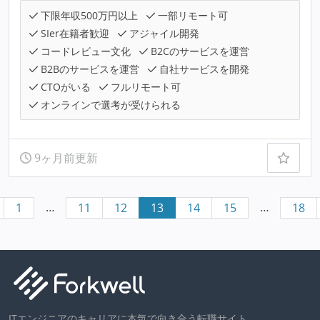
下限年収500万円以上
一部リモート可
SIer在籍者歓迎
アジャイル開発
コードレビュー文化
B2Cのサービスを運営
B2Bのサービスを運営
自社サービスを開発
CTOがいる
フルリモート可
オンラインで選考が受けられる
9ヶ月前更新
…
…
1
11
12
13
14
15
18
ITエンジニアのキャリアに本気で向き合う転職サイト