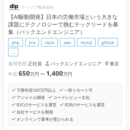
ディップ株式会社
【AI駆動開発】日本の労働市場という大きな
課題にテクノロジーで挑むテックリードを募
集（バックエンドエンジニア）
php
jira
slack
aws
mysql
github
…
雇用形態
正社員
バックエンドエンジニア
東京
650
1,400
年収
万円
〜
万円
下限年収500万円以上
一部リモート可
アジャイル開発
コードレビュー文化
B2Cのサービスを運営
B2Bのサービスを運営
自社サービスを開発
オンラインで選考が受けられる