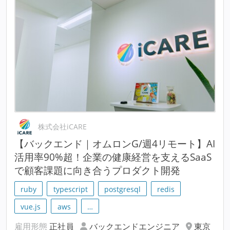
株式会社iCARE
【バックエンド｜オムロンG/週4リモート】AI
活用率90%超！企業の健康経営を支えるSaaS
で顧客課題に向き合うプロダクト開発
ruby
typescript
postgresql
redis
vue.js
aws
…
雇用形態
正社員
バックエンドエンジニア
東京