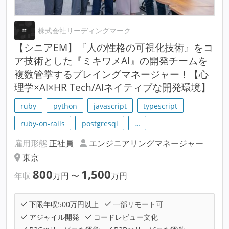
株式会社リーディングマーク
【シニアEM】『人の性格の可視化技術』をコ
ア技術とした『ミキワメAI』の開発チームを
複数管掌するプレイングマネージャー！【心
理学×AI×HR Tech/AIネイティブな開発環境】
ruby
python
javascript
typescript
ruby-on-rails
postgresql
…
雇用形態
正社員
エンジニアリングマネージャー
東京
800
1,500
年収
万円
〜
万円
下限年収500万円以上
一部リモート可
アジャイル開発
コードレビュー文化