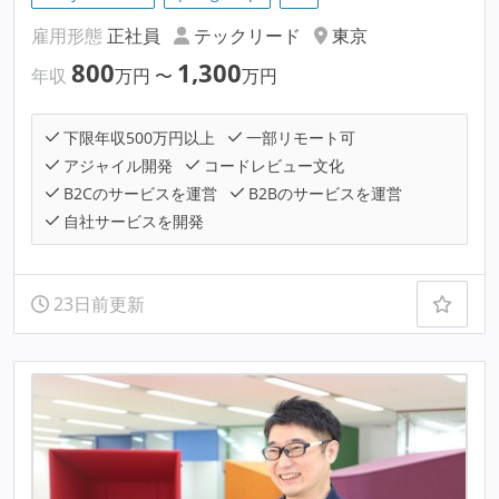
雇用形態
正社員
テックリード
東京
800
1,300
年収
万円
〜
万円
下限年収500万円以上
一部リモート可
アジャイル開発
コードレビュー文化
B2Cのサービスを運営
B2Bのサービスを運営
自社サービスを開発
23日前更新