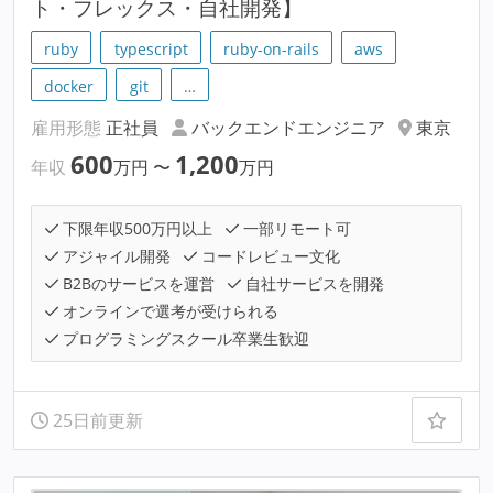
ト・フレックス・自社開発】
ruby
typescript
ruby-on-rails
aws
docker
git
…
雇用形態
正社員
バックエンドエンジニア
東京
600
1,200
年収
万円
〜
万円
下限年収500万円以上
一部リモート可
アジャイル開発
コードレビュー文化
B2Bのサービスを運営
自社サービスを開発
オンラインで選考が受けられる
プログラミングスクール卒業生歓迎
25日前更新