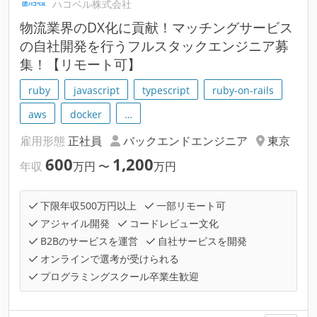
ハコベル株式会社
物流業界のDX化に貢献！マッチングサービス
の自社開発を行うフルスタックエンジニア募
集！【リモート可】
ruby
javascript
typescript
ruby-on-rails
aws
docker
…
雇用形態
正社員
バックエンドエンジニア
東京
600
1,200
年収
万円
〜
万円
下限年収500万円以上
一部リモート可
アジャイル開発
コードレビュー文化
B2Bのサービスを運営
自社サービスを開発
オンラインで選考が受けられる
プログラミングスクール卒業生歓迎