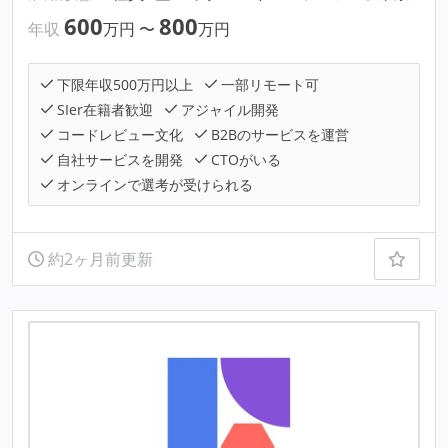
600
800
年収
万円
〜
万円
下限年収500万円以上
一部リモート可
SIer在籍者歓迎
アジャイル開発
コードレビュー文化
B2Bのサービスを運営
自社サービスを開発
CTOがいる
オンラインで選考が受けられる
約2ヶ月前更新