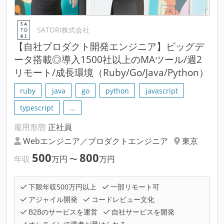
SATORI株式会社
【自社プロダクト開発エンジニア】ビッグデ
ータ搭載◎導入1500社以上のMAツール/週2
リモート/成長環境（Ruby/Go/Java/Python）
ruby
java
go
python
javascript
typescript
…
雇用形態
正社員
Webエンジニア／プロダクトエンジニア
東京
500
800
年収
万円
〜
万円
下限年収500万円以上
一部リモート可
アジャイル開発
コードレビュー文化
B2Bのサービスを運営
自社サービスを開発