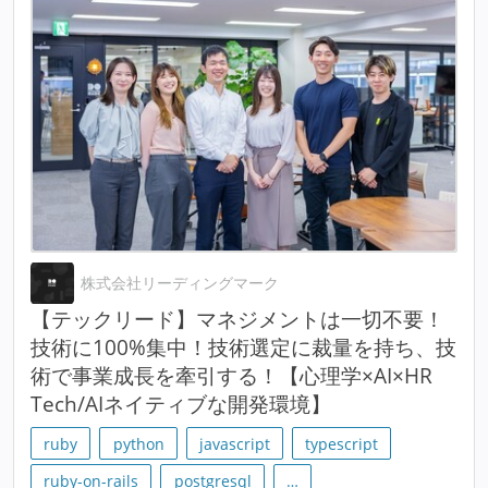
株式会社リーディングマーク
【テックリード】マネジメントは一切不要！
技術に100%集中！技術選定に裁量を持ち、技
術で事業成長を牽引する！【心理学×AI×HR
Tech/AIネイティブな開発環境】
ruby
python
javascript
typescript
ruby-on-rails
postgresql
…