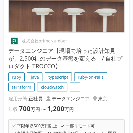
株式会社primeNumber
データエンジニア【現場で培った設計知見
が、2,500社のデータ基盤を変える。/ 自社プ
ロダクト TROCCO】
ruby
java
typescript
ruby-on-rails
terraform
cloudwatch
…
雇用形態
正社員
データエンジニア
東京
700
1,200
年収
万円
〜
万円
下限年収500万円以上
一部リモート可