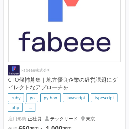
Fabeee株式会社
CTO候補募集｜地方優良企業の経営課題にダ
イレクトなアプローチを
ruby
go
python
javascript
typescript
php
…
雇用形態
正社員
テックリード
東京
650
1,000