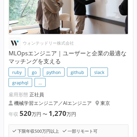
ウォンテッドリー株式会社
MLOpsエンジニア｜ユーザーと企業の最適な
マッチングを支える
ruby
go
python
github
slack
graphql
…
雇用形態
正社員
機械学習エンジニア／AIエンジニア
東京
520
1,270
年収
万円
〜
万円
下限年収500万円以上
一部リモート可