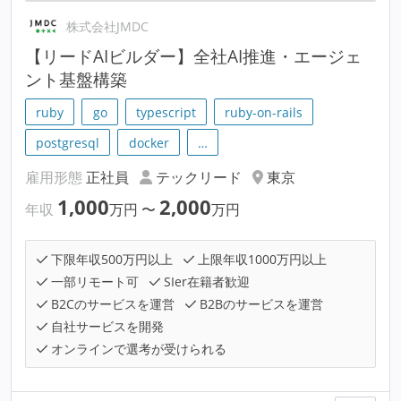
株式会社JMDC
【リードAIビルダー】全社AI推進・エージェ
ント基盤構築
ruby
go
typescript
ruby-on-rails
postgresql
docker
…
雇用形態
正社員
テックリード
東京
1,000
2,000
年収
万円
〜
万円
下限年収500万円以上
上限年収1000万円以上
一部リモート可
SIer在籍者歓迎
B2Cのサービスを運営
B2Bのサービスを運営
自社サービスを開発
オンラインで選考が受けられる