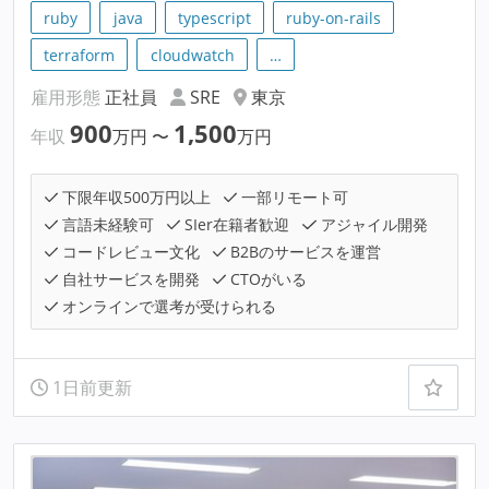
ruby
java
typescript
ruby-on-rails
terraform
cloudwatch
…
雇用形態
正社員
SRE
東京
900
1,500
年収
万円
〜
万円
下限年収500万円以上
一部リモート可
言語未経験可
SIer在籍者歓迎
アジャイル開発
コードレビュー文化
B2Bのサービスを運営
自社サービスを開発
CTOがいる
オンラインで選考が受けられる
1日前更新