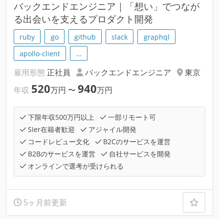
バックエンドエンジニア｜「想い」でつなが
る出会いを支えるプロダクト開発
ruby
go
github
slack
graphql
apollo-client
…
雇用形態
正社員
バックエンドエンジニア
東京
520
940
年収
万円
〜
万円
下限年収500万円以上
一部リモート可
SIer在籍者歓迎
アジャイル開発
コードレビュー文化
B2Cのサービスを運営
B2Bのサービスを運営
自社サービスを開発
オンラインで選考が受けられる
5ヶ月前更新