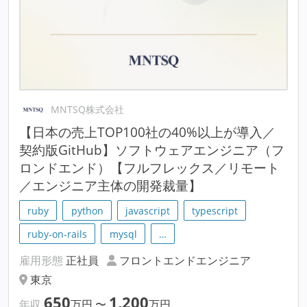
MNTSQ株式会社
【日本の売上TOP100社の40%以上が導入／
契約版GitHub】ソフトウェアエンジニア（フ
ロンドエンド）【フルフレックス／リモート
／エンジニア主体の開発裁量】
ruby
python
javascript
typescript
ruby-on-rails
mysql
…
雇用形態
正社員
フロントエンドエンジニア
東京
650
1,200
年収
万円
〜
万円