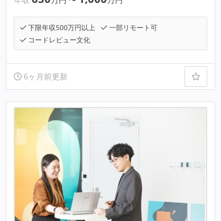
年収
万円
〜
万円
下限年収500万円以上
一部リモート可
コードレビュー文化
6ヶ月前更新