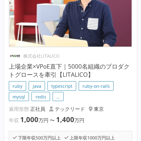
株式会社LITALICO
上場企業×VPoE直下｜5000名組織のプロダク
トグロースを牽引【LITALICO】
ruby
java
typescript
ruby-on-rails
mysql
redis
…
雇用形態
正社員
テックリード
東京
1,000
1,400
年収
万円
〜
万円
下限年収500万円以上
上限年収1000万円以上