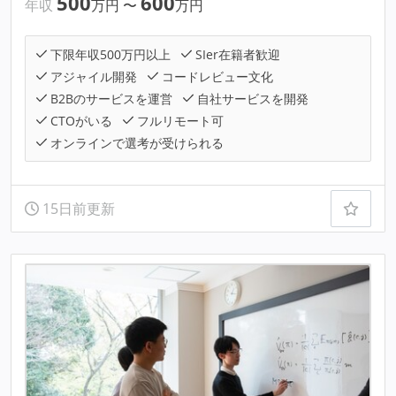
500
600
年収
万円
〜
万円
下限年収500万円以上
SIer在籍者歓迎
アジャイル開発
コードレビュー文化
B2Bのサービスを運営
自社サービスを開発
CTOがいる
フルリモート可
オンラインで選考が受けられる
15日前更新