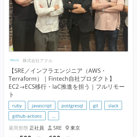
株式会社アクル
【SRE／インフラエンジニア（AWS・
Terraform）｜Fintech自社プロダクト】
EC2→ECS移行・IaC推進を担う｜フルリモー
ト
ruby
javascript
postgresql
git
slack
github-actions
…
雇用形態
正社員
SRE
東京