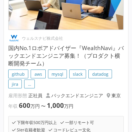
ウェルスナビ株式会社
国内No.1ロボアドバイザー『WealthNavi』バ
ックエンドエンジニア募集！（プロダクト横
断開発チーム）
github
aws
mysql
slack
datadog
jira
…
雇用形態
正社員
バックエンドエンジニア
東京
600
1,000
年収
万円
〜
万円
下限年収500万円以上
一部リモート可
SIer在籍者歓迎
コードレビュー文化