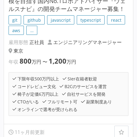
模を目指す国内No.1ロボアドバイザー『ウェ
ルスナビ』の開発チームマネージャー募集！
git
github
javascript
typescript
react
aws
…
雇用形態
正社員
エンジニアリングマネージャー
東京
800
1,200
年収
万円
〜
万円
下限年収500万円以上
SIer在籍者歓迎
コードレビュー文化
B2Cのサービスを運営
椅子が定価6万円以上
自社サービスを開発
CTOがいる
フルリモート可
副業制度あり
オンラインで選考が受けられる
11ヶ月前更新