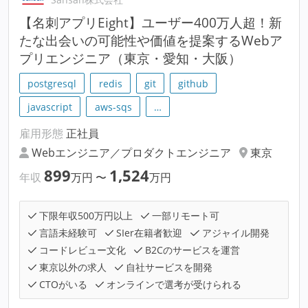
【名刺アプリEight】ユーザー400万人超！新
たな出会いの可能性や価値を提案するWebア
プリエンジニア（東京・愛知・大阪）
postgresql
redis
git
github
javascript
aws-sqs
…
雇用形態
正社員
Webエンジニア／プロダクトエンジニア
東京
899
1,524
年収
万円
〜
万円
下限年収500万円以上
一部リモート可
言語未経験可
SIer在籍者歓迎
アジャイル開発
コードレビュー文化
B2Cのサービスを運営
東京以外の求人
自社サービスを開発
CTOがいる
オンラインで選考が受けられる