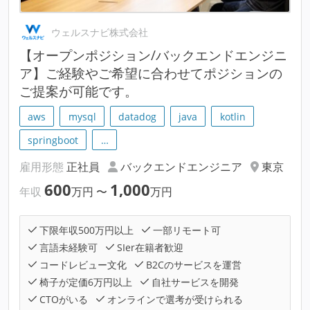
ウェルスナビ株式会社
【オープンポジション/バックエンドエンジニ
ア】ご経験やご希望に合わせてポジションの
ご提案が可能です。
aws
mysql
datadog
java
kotlin
springboot
…
雇用形態
正社員
バックエンドエンジニア
東京
600
1,000
年収
万円
〜
万円
下限年収500万円以上
一部リモート可
言語未経験可
SIer在籍者歓迎
コードレビュー文化
B2Cのサービスを運営
椅子が定価6万円以上
自社サービスを開発
CTOがいる
オンラインで選考が受けられる