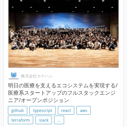
株式会社カケハシ
明⽇の医療を支えるエコシステムを実現する/
医療系スタートアップのフルスタックエンジ
ニア/オープンポジション
github
typescript
react
aws
terraform
slack
…