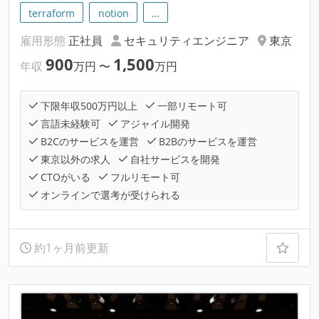
terraform
notion
…
雇用形態
正社員
セキュリティエンジニア
東京
900
1,500
年収
万円
〜
万円
下限年収500万円以上
一部リモート可
言語未経験可
アジャイル開発
B2Cのサービスを運営
B2Bのサービスを運営
東京以外の求人
自社サービスを開発
CTOがいる
フルリモート可
オンラインで選考が受けられる
約1ヶ月前更新