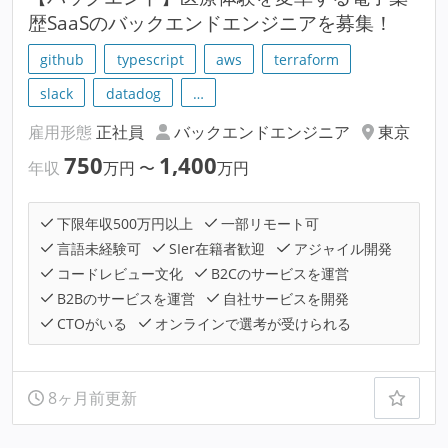
歴SaaSのバックエンドエンジニアを募集！
github
typescript
aws
terraform
slack
datadog
…
雇用形態
正社員
バックエンドエンジニア
東京
750
1,400
年収
万円
〜
万円
下限年収500万円以上
一部リモート可
言語未経験可
SIer在籍者歓迎
アジャイル開発
コードレビュー文化
B2Cのサービスを運営
B2Bのサービスを運営
自社サービスを開発
CTOがいる
オンラインで選考が受けられる
8ヶ月前更新