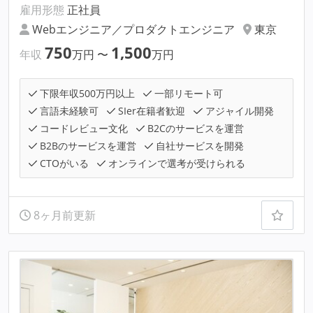
雇用形態
正社員
Webエンジニア／プロダクトエンジニア
東京
750
1,500
年収
万円
〜
万円
下限年収500万円以上
一部リモート可
言語未経験可
SIer在籍者歓迎
アジャイル開発
コードレビュー文化
B2Cのサービスを運営
B2Bのサービスを運営
自社サービスを開発
CTOがいる
オンラインで選考が受けられる
8ヶ月前更新