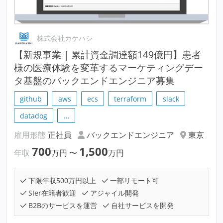
株式会社カケハシ
【新規事業 | 累計資金調達額149億円】患者
様の医療体験を変革するマーケティングデー
タ基盤のバックエンドエンジニア募集
github
aws
ecs
terraform
slack
datadog
…
雇用形態
正社員
バックエンドエンジニア
東京
700
1,500
年収
万円
〜
万円
下限年収500万円以上
一部リモート可
SIer在籍者歓迎
アジャイル開発
B2Bのサービスを運営
自社サービスを開発