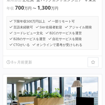
700
1,300
年収
万円
〜
万円
下限年収500万円以上
一部リモート可
言語未経験可
SIer在籍者歓迎
アジャイル開発
コードレビュー文化
B2Cのサービスを運営
B2Bのサービスを運営
自社サービスを開発
CTOがいる
オンラインで選考が受けられる
8ヶ月前更新