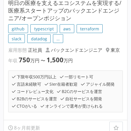
明⽇の医療を支えるエコシステムを実現する/
医療系スタートアップのバックエンドエンジ
ニア/オープンポジション
github
typescript
aws
terraform
slack
datadog
…
雇用形態
正社員
バックエンドエンジニア
東京
750
1,500
年収
万円
〜
万円
下限年収500万円以上
一部リモート可
言語未経験可
SIer在籍者歓迎
アジャイル開発
コードレビュー文化
B2Cのサービスを運営
B2Bのサービスを運営
自社サービスを開発
CTOがいる
オンラインで選考が受けられる
8ヶ月前更新