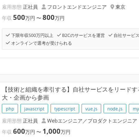
雇用形態
正社員
フロントエンドエンジニア
東京
500
800
年収
万円
〜
万円
下限年収500万円以上
B2Cのサービスを運営
自社サービ
オンラインで選考が受けられる
【技術と組織を牽引する】自社サービスをリードす
大・企画から参画
php
javascript
typescript
vue.js
node.js
my
雇用形態
正社員
Webエンジニア／プロダクトエンジニア
600
1,000
年収
万円
〜
万円