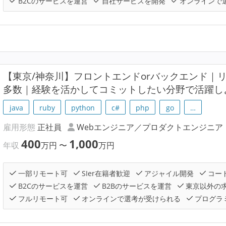
B2Cのサービスを運営
自社サービスを開発
オンラインで
【東京/神奈川】フロントエンドorバックエンド｜
多数｜経験を活かしてコミットしたい分野で活躍し
java
ruby
python
c#
php
go
…
雇用形態
正社員
Webエンジニア／プロダクトエンジニア
400
1,000
年収
万円
〜
万円
一部リモート可
SIer在籍者歓迎
アジャイル開発
コー
B2Cのサービスを運営
B2Bのサービスを運営
東京以外の
フルリモート可
オンラインで選考が受けられる
プログラ