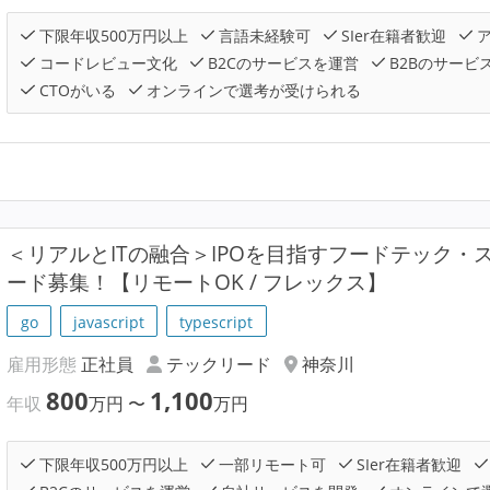
下限年収500万円以上
言語未経験可
SIer在籍者歓迎
ア
コードレビュー文化
B2Cのサービスを運営
B2Bのサービ
CTOがいる
オンラインで選考が受けられる
＜リアルとITの融合＞IPOを目指すフードテック
ード募集！【リモートOK / フレックス】
go
javascript
typescript
雇用形態
正社員
テックリード
神奈川
800
1,100
年収
万円
〜
万円
下限年収500万円以上
一部リモート可
SIer在籍者歓迎