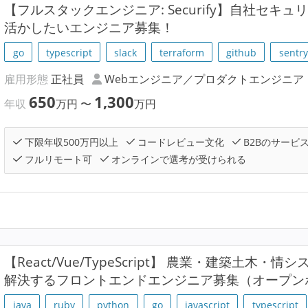
【フルスタックエンジニア: Securify】自社セキ
活かしたいエンジニア募集！
go
typescript
slack
terraform
github
sentry
雇用形態
正社員
Webエンジニア／プロダクトエンジニア
650
1,300
年収
万円
〜
万円
下限年収500万円以上
コードレビュー文化
B2Bのサービ
フルリモート可
オンラインで選考が受けられる
【React/Vue/TypeScript】 農業・建築土木
解決するフロントエンドエンジニア募集（オープン
java
ruby
python
go
javascript
typescript