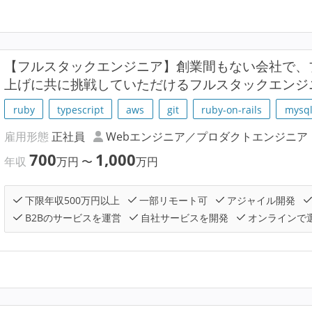
【フルスタックエンジニア】創業間もない会社で、
上げに共に挑戦していただけるフルスタックエンジ
ruby
typescript
aws
git
ruby-on-rails
mysq
雇用形態
正社員
Webエンジニア／プロダクトエンジニア
700
1,000
年収
万円
〜
万円
下限年収500万円以上
一部リモート可
アジャイル開発
B2Bのサービスを運営
自社サービスを開発
オンラインで