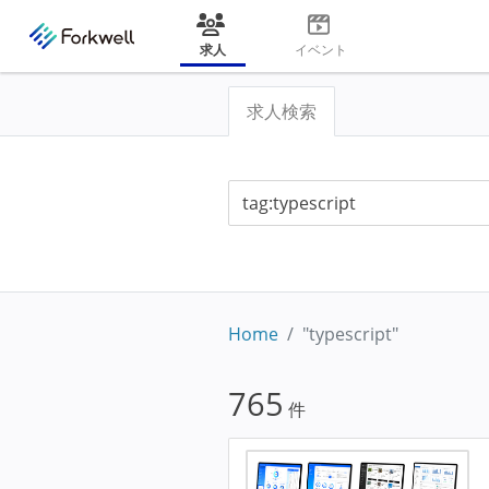
求人
イベント
求人検索
Home
"typescript"
765
件