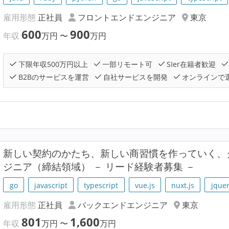
雇用形態
正社員
フロントエンドエンジニア
東京
600
900
年収
万円
〜
万円
下限年収500万円以上
一部リモート可
SIer在籍者歓迎
B2Bのサービスを運営
自社サービスを開発
オンラインで
新しい契約のかたち、新しい商習慣を作っていく、
ジニア（締結領域） － リード経験者募集 －
go
javascript
typescript
vue.js
nuxt.js
jque
雇用形態
正社員
バックエンドエンジニア
東京
801
1,600
年収
万円
〜
万円