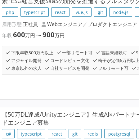
素･ESG経営支援SaaSの開発を推進するフルスタ
php
typescript
react
vue.js
git
node.js
雇用形態
正社員
Webエンジニア／プロダクトエンジニア
600
900
年収
万円
〜
万円
下限年収500万円以上
一部リモート可
言語未経験可
S
アジャイル開発
コードレビュー文化
椅子が定価6万円以
東京以外の求人
自社サービスを開発
フルリモート可
【50万DL達成/Unityエンジニア】生成AI×パート
ドエンジニア募集
c#
typescript
react
git
redis
postgresql