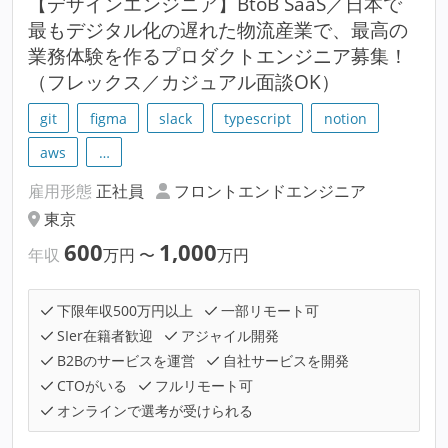
【デザインエンジニア】BtoB SaaS／日本で
最もデジタル化の遅れた物流産業で、最高の
業務体験を作るプロダクトエンジニア募集！
（フレックス／カジュアル面談OK）
git
figma
slack
typescript
notion
aws
…
雇用形態
正社員
フロントエンドエンジニア
東京
600
1,000
年収
万円
〜
万円
下限年収500万円以上
一部リモート可
SIer在籍者歓迎
アジャイル開発
B2Bのサービスを運営
自社サービスを開発
CTOがいる
フルリモート可
オンラインで選考が受けられる