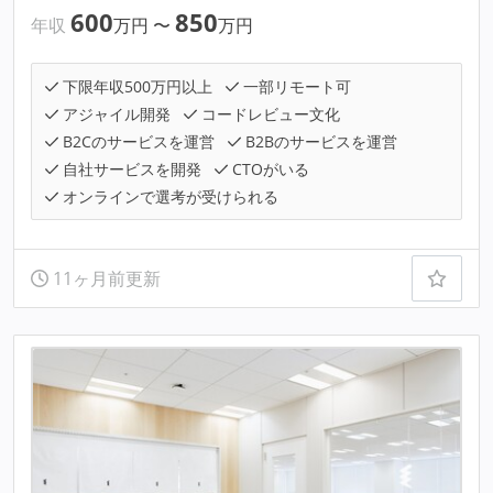
600
850
年収
万円
〜
万円
下限年収500万円以上
一部リモート可
アジャイル開発
コードレビュー文化
B2Cのサービスを運営
B2Bのサービスを運営
自社サービスを開発
CTOがいる
オンラインで選考が受けられる
11ヶ月前更新