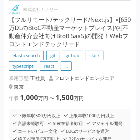
株式会社カナリー
【フルリモート/テックリード/Next.js】×[650
万DLのBtoC不動産マーケットプレイス]や[不
動産仲介会社向けBtoB SaaS]の開発！Webフ
ロントエンドテックリード
elasticsearch
git
github
slack
typescript
react
…
雇用形態
正社員
フロントエンドエンジニア
東京
1,000
1,500
年収
万円
〜
万円
下限年収500万円以上
上限年収1000万円以上
言語未経験可
SIer在籍者歓迎
アジャイル開発
コードレビュー文化
B2Cのサービスを運営
椅子が定価6万円以上
B2Bのサービスを運営