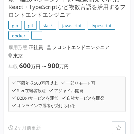
React・TypeScriptなど複数言語を活用するフ
ロントエンドエンジニア
gin
git
slack
javascript
typescript
docker
…
雇用形態
正社員
フロントエンドエンジニア
東京
600
900
年収
万円
〜
万円
下限年収500万円以上
一部リモート可
SIer在籍者歓迎
アジャイル開発
B2Bのサービスを運営
自社サービスを開発
オンラインで選考が受けられる
2ヶ月前更新