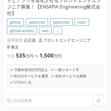
トとアプリを進化させるフロントエンドエン
ジニア募集！【ENSAPIA Engineering株式会
社】
github
javascript
typescript
react
github-actions
aws
…
雇用形態
正社員
フロントエンドエンジニア
東京
535
1,500
年収
万円
〜
万円
下限年収500万円以上
一部リモート可
B2Cのサービスを運営
自社サービスを開発
CTOがいる
10日前更新