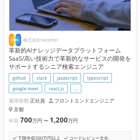
株式会社Helpfeel
革新的AIナレッジデータプラットフォーム
SaaS/高い技術力で革新的なサービスの開発を
サポートするシニア検索エンジニア
github
slack
javascript
typescript
google-meet
react.js
…
雇用形態
正社員
フロントエンドエンジニア
京都
700
1,200
年収
万円
〜
万円
下限年収500万円以上
コードレビュー文化