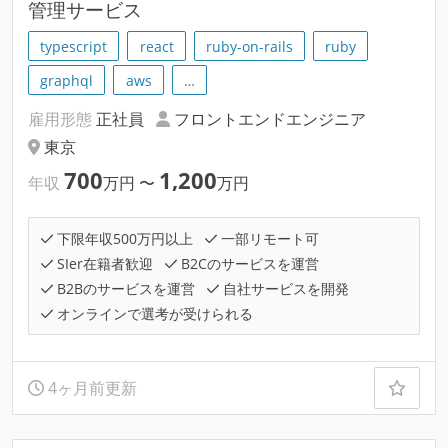
管理サービス
typescript
react
ruby-on-rails
ruby
graphql
aws
…
雇用形態
正社員
フロントエンドエンジニア
東京
700
1,200
年収
万円
〜
万円
下限年収500万円以上
一部リモート可
SIer在籍者歓迎
B2Cのサービスを運営
B2Bのサービスを運営
自社サービスを開発
オンラインで選考が受けられる
4ヶ月前更新