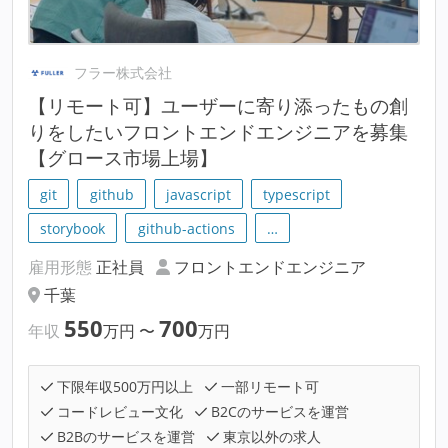
フラー株式会社
【リモート可】ユーザーに寄り添ったもの創
りをしたいフロントエンドエンジニアを募集
【グロース市場上場】
git
github
javascript
typescript
storybook
github-actions
…
雇用形態
正社員
フロントエンドエンジニア
千葉
550
700
年収
万円
〜
万円
下限年収500万円以上
一部リモート可
コードレビュー文化
B2Cのサービスを運営
B2Bのサービスを運営
東京以外の求人