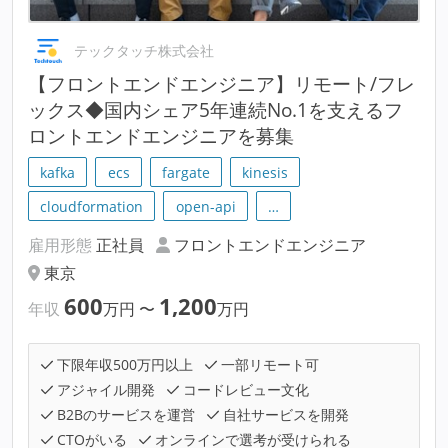
テックタッチ株式会社
【フロントエンドエンジニア】リモート/フレ
ックス◆国内シェア5年連続No.1を支えるフ
ロントエンドエンジニアを募集
kafka
ecs
fargate
kinesis
cloudformation
open-api
…
雇用形態
正社員
フロントエンドエンジニア
東京
600
1,200
年収
万円
〜
万円
下限年収500万円以上
一部リモート可
アジャイル開発
コードレビュー文化
B2Bのサービスを運営
自社サービスを開発
CTOがいる
オンラインで選考が受けられる