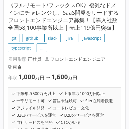
《フルリモート/フレックスOK》複雑なドメ
インにチャレンジし、SaaS開発をリードする
フロントエンドエンジニア募集！【導入社数
全国58,100事業所以上 | 売上119億円突破】
git
github
slack
jira
javascript
typescript
…
雇用形態
正社員
フロントエンドエンジニア
東京
1,000
1,600
年収
万円
〜
万円
下限年収500万円以上
上限年収1000万円以上
一部リモート可
言語未経験可
SIer在籍者歓迎
アジャイル開発
コードレビュー文化
B2Cのサービスを運営
B2Bのサービスを運営
自社サービスを開発
CTOがいる