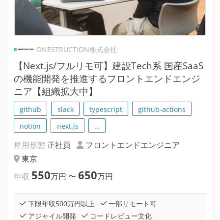
ONESTRUCTION株式会社
【Next.js/フルリモ可】建設Tech系 国産SaaS
の機能開発を推進するフロントエンドエンジ
ニア【組織拡大中】
github
slack
typescript
github-actions
notion
next.js
…
雇用形態
正社員
フロントエンドエンジニア
東京
550
650
年収
万円
〜
万円
下限年収500万円以上
一部リモート可
アジャイル開発
コードレビュー文化