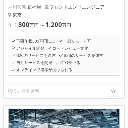
雇用形態
正社員
フロントエンドエンジニア
東京
800
1,200
年収
万円
〜
万円
下限年収500万円以上
一部リモート可
アジャイル開発
コードレビュー文化
B2Cのサービスを運営
B2Bのサービスを運営
自社サービスを開発
CTOがいる
オンラインで選考が受けられる
6ヶ月前更新