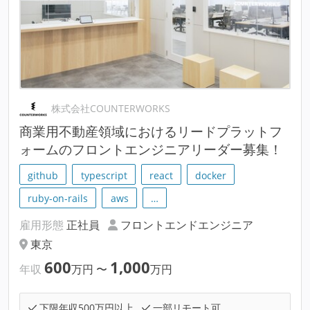
株式会社COUNTERWORKS
商業用不動産領域におけるリードプラットフ
ォームのフロントエンジニアリーダー募集！
github
typescript
react
docker
ruby-on-rails
aws
…
雇用形態
正社員
フロントエンドエンジニア
東京
600
1,000
年収
万円
〜
万円
下限年収500万円以上
一部リモート可