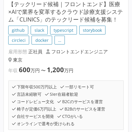
【テックリード候補｜フロントエンド】医療
×AIで業界を変革するクラウド診療支援システ
ム「CLINICS」のテックリード候補を募集！
github
slack
typescript
storybook
circleci
docker
…
雇用形態
正社員
フロントエンドエンジニア
東京
600
1,200
年収
万円
〜
万円
下限年収500万円以上
一部リモート可
言語未経験可
SIer在籍者歓迎
コードレビュー文化
B2Cのサービスを運営
椅子が定価6万円以上
B2Bのサービスを運営
自社サービスを開発
CTOがいる
オンラインで選考が受けられる