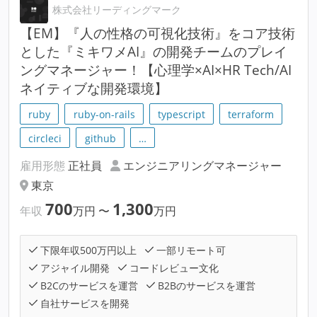
株式会社リーディングマーク
【EM】『人の性格の可視化技術』をコア技術
とした『ミキワメAI』の開発チームのプレイ
ングマネージャー！【心理学×AI×HR Tech/AI
ネイティブな開発環境】
ruby
ruby-on-rails
typescript
terraform
circleci
github
…
雇用形態
正社員
エンジニアリングマネージャー
東京
700
1,300
年収
万円
〜
万円
下限年収500万円以上
一部リモート可
アジャイル開発
コードレビュー文化
B2Cのサービスを運営
B2Bのサービスを運営
自社サービスを開発