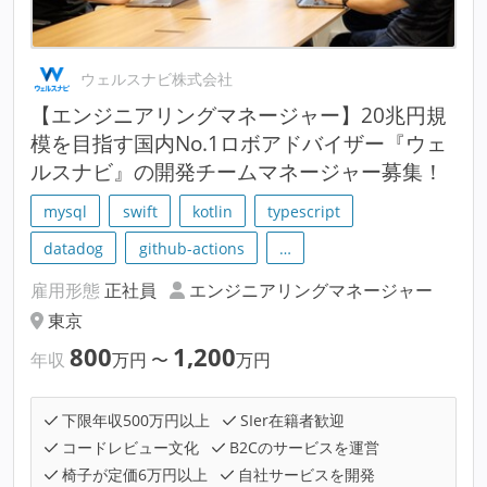
ウェルスナビ株式会社
【エンジニアリングマネージャー】20兆円規
模を目指す国内No.1ロボアドバイザー『ウェ
ルスナビ』の開発チームマネージャー募集！
mysql
swift
kotlin
typescript
datadog
github-actions
…
雇用形態
正社員
エンジニアリングマネージャー
東京
800
1,200
年収
万円
〜
万円
下限年収500万円以上
SIer在籍者歓迎
コードレビュー文化
B2Cのサービスを運営
椅子が定価6万円以上
自社サービスを開発