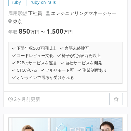
ruby
ruby-on-rails
雇用形態
正社員
エンジニアリングマネージャー
東京
850
1,500
年収
万円
〜
万円
下限年収500万円以上
言語未経験可
コードレビュー文化
椅子が定価6万円以上
B2Bのサービスを運営
自社サービスを開発
CTOがいる
フルリモート可
副業制度あり
オンラインで選考が受けられる
2ヶ月前更新