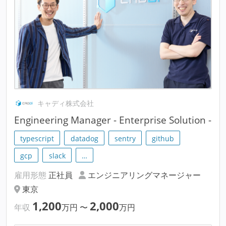
キャディ株式会社
Engineering Manager - Enterprise Solution -
typescript
datadog
sentry
github
gcp
slack
…
雇用形態
正社員
エンジニアリングマネージャー
東京
1,200
2,000
年収
万円
〜
万円