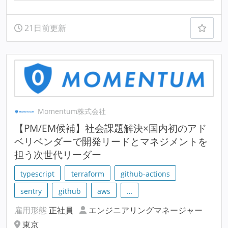
21日前更新
Momentum株式会社
【PM/EM候補】社会課題解決×国内初のアド
ベリベンダーで開発リードとマネジメントを
担う次世代リーダー
typescript
terraform
github-actions
sentry
github
aws
…
雇用形態
正社員
エンジニアリングマネージャー
東京