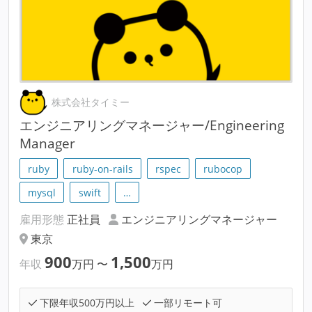
株式会社タイミー
エンジニアリングマネージャー/Engineering
Manager
ruby
ruby-on-rails
rspec
rubocop
mysql
swift
…
雇用形態
正社員
エンジニアリングマネージャー
東京
900
1,500
年収
万円
〜
万円
下限年収500万円以上
一部リモート可