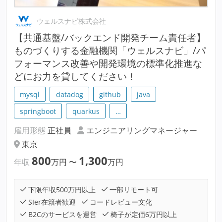
ウェルスナビ株式会社
【共通基盤/バックエンド開発チーム責任者】
ものづくりする金融機関「ウェルスナビ」/パ
フォーマンス改善や開発環境の標準化推進な
どにお力を貸してください！
mysql
datadog
github
java
springboot
quarkus
…
雇用形態
正社員
エンジニアリングマネージャー
東京
800
1,300
年収
万円
〜
万円
下限年収500万円以上
一部リモート可
SIer在籍者歓迎
コードレビュー文化
B2Cのサービスを運営
椅子が定価6万円以上