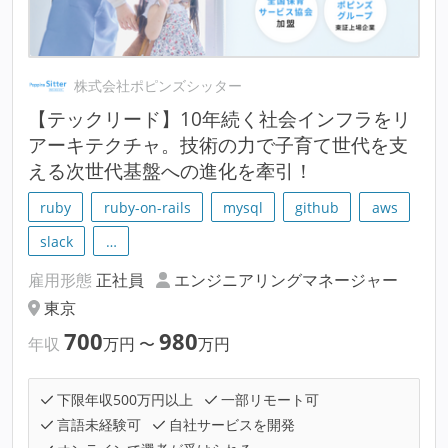
株式会社ポピンズシッター
【テックリード】10年続く社会インフラをリ
アーキテクチャ。技術の力で子育て世代を支
える次世代基盤への進化を牽引！
ruby
ruby-on-rails
mysql
github
aws
slack
…
雇用形態
正社員
エンジニアリングマネージャー
東京
700
980
年収
万円
〜
万円
下限年収500万円以上
一部リモート可
言語未経験可
自社サービスを開発