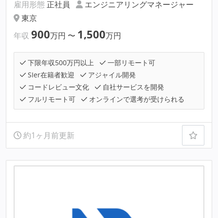
雇用形態
正社員
エンジニアリングマネージャー
東京
900
1,500
年収
万円
〜
万円
下限年収500万円以上
一部リモート可
SIer在籍者歓迎
アジャイル開発
コードレビュー文化
自社サービスを開発
フルリモート可
オンラインで選考が受けられる
約1ヶ月前更新