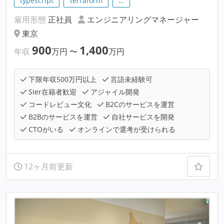
typescript
terraform
…
雇用形態
正社員
エンジニアリングマネージャー
東京
900
1,400
年収
万円
〜
万円
下限年収500万円以上
言語未経験可
SIer在籍者歓迎
アジャイル開発
コードレビュー文化
B2Cのサービスを運営
B2Bのサービスを運営
自社サービスを開発
CTOがいる
オンラインで選考が受けられる
12ヶ月前更新