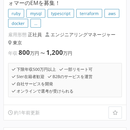
ォマーのEMを募集！
ruby
mysql
typescript
terraform
aws
docker
…
雇用形態
正社員
エンジニアリングマネージャー
東京
800
1,200
年収
万円
〜
万円
下限年収500万円以上
一部リモート可
SIer在籍者歓迎
B2Bのサービスを運営
自社サービスを開発
オンラインで選考が受けられる
約1年前更新