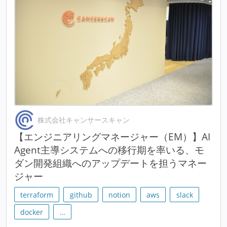
株式会社キャンサースキャン
【エンジニアリングマネージャー（EM）】AI
Agent主導システムへの移行期を率いる、モ
ダン開発組織へのアップデートを担うマネー
ジャー
terraform
github
notion
aws
slack
docker
…