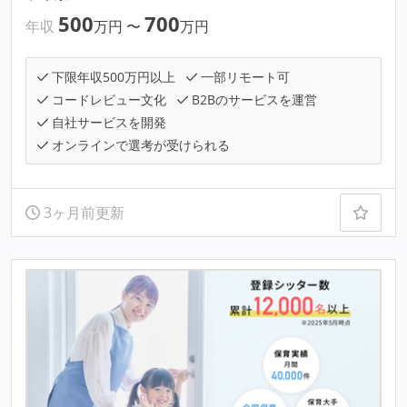
500
700
年収
万円
〜
万円
下限年収500万円以上
一部リモート可
コードレビュー文化
B2Bのサービスを運営
自社サービスを開発
オンラインで選考が受けられる
3ヶ月前更新