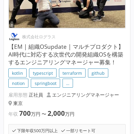
株式会社ログラス
【EM | 組織OSupdate | マルチプロダクト】
AI時代に対応する次世代の開発組織OSを構築
するエンジニアリングマネージャー募集！
kotlin
typescript
terraform
github
notion
springboot
…
雇用形態
正社員
エンジニアリングマネージャー
東京
700
2,000
年収
万円
〜
万円
下限年収500万円以上
一部リモート可