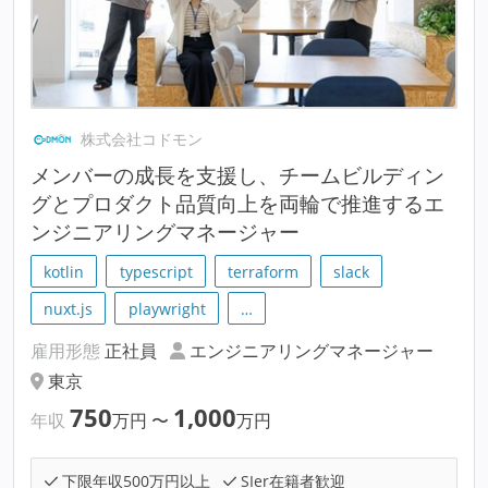
株式会社コドモン
メンバーの成長を支援し、チームビルディン
グとプロダクト品質向上を両輪で推進するエ
ンジニアリングマネージャー
kotlin
typescript
terraform
slack
nuxt.js
playwright
…
雇用形態
正社員
エンジニアリングマネージャー
東京
750
1,000
年収
万円
〜
万円
下限年収500万円以上
SIer在籍者歓迎