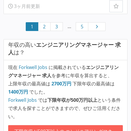
3ヶ月前更新
…
1
2
3
5
年収の高い
エンジニアリングマネージャー 求
人
は？
現在
Forkwell Jobs
に掲載されている
エンジニアリン
グマネージャー 求人
を参考に年収を算出すると、
上限年収の最高値は
2700
万円
下限年収の最高値は
1400
万円
でした。
Forkwell Jobs
では
下限年収が500万円以上
という条件
で求人を探すことができますので、ぜひご活用くださ
い。