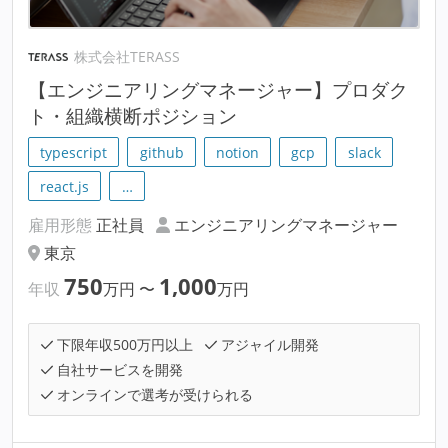
株式会社TERASS
【エンジニアリングマネージャー】プロダク
ト・組織横断ポジション
typescript
github
notion
gcp
slack
react.js
…
雇用形態
正社員
エンジニアリングマネージャー
東京
750
1,000
年収
万円
〜
万円
下限年収500万円以上
アジャイル開発
自社サービスを開発
オンラインで選考が受けられる